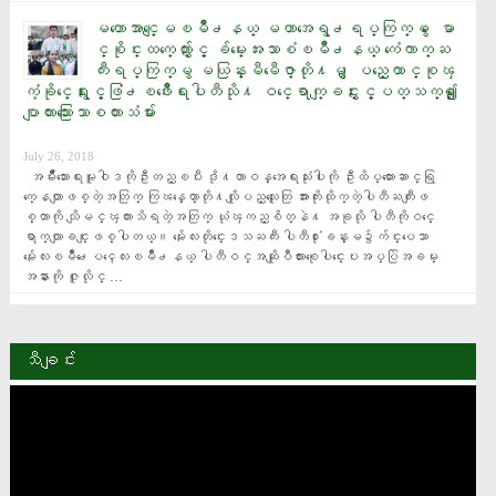
မဟာေအာင္ေျမၿမိဳ႕နယ္ မဟာအေရွ႕ရပ္ကြက္မွ ေမာ
င္စုိင္းထက္ေက်ာ္ႏွင့္ ခ်မ္းေအးသာစံၿမိဳ႕နယ္ ကံေကာက္ႀ
ကီးရပ္ကြက္မွ မယြန္းမီမီေဇာ္တုိ႔မွ ျပည္ေထာင္စုၾ
ကံ့ခုိင္ေရးႏွင့္ဖြံ႕ၿဖိဳးေရးပါတီသုိ႔ ဝင္ေရာက္ျခင္းႏွင့္ပတ္သက္၍ ​ေျ
ပာျကားသြား​ေသာစကားသံမ်ား
July 26, 2018
  အမ်ဳိးသားေရးမူဝါဒကိုဦးတည္ၿပီး ဒို႔တာဝန္အေရးသံုးပါးကို ဦးထိပ္ထားေဆာင္ရြ
က္ေနတာျဖစ္တဲ့အတြက္ ကြၽန္ေတာ္တို႔လိုျပည္သူေတြ အားကိုးထိုက္တဲ့ပါတီႀကီးျဖ
စ္တာကို သိျမင္ၾကားသိရတဲ့အတြက္ ယံုၾကည္စိတ္နဲ႔ အခုလို ပါတီကိုဝင္ေ
ရာက္လာျခင္းျဖစ္ပါတယ္​။ မႏၲေလးတိုင္းေဒသႀကီး ပါတီ႐ံုးခန္းမ၌က်င္းပေသာ 
မႏၲေလးၿမိဳ႕ေပၚေလးၿမိဳ႕နယ္ ပါတီဝင္အဆုိျပဳလႊာစုေပါင္းေပးအပ္ပြဲအခမ္း
အနားကုိ ဇူလိုင္ …
သီချင်း