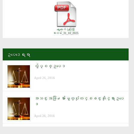
ရွေးကောက်ပွဲကြေငြာ
စာတမ်း_31_10_2025
ဥပေဒေရးရာ
လွ်ပ္စစ္ဥပေဒ
April 26, 2016
အသင္းအဖြဲ႕မ်ားမွတ္ပုံတင္ၿခင္းဆိုင္ရာဥပေ
ဒ
April 26, 2016