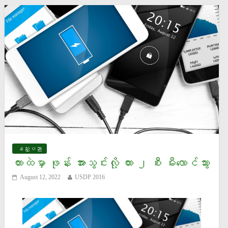
နည္းပညာ
ကားထဲမှာ ဖုန်း အားသွင်းလို့ ကား ၂ စီး မီးလောင်သွား
August 12, 2022
USDP 2016