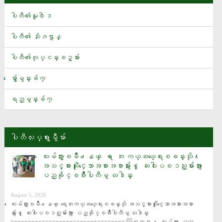
UFC 331 ၿပိဳင္ ပြဲ မွာ ထိပ္ဆုံးေခါင္ ပြဲ ႀကီးအျဖစ္ ထိုး ရ ေတာ့ မယ့္ လက္ရွိ
ပါတီ၏မူ၀ါဒ
ခ်န္ပီယံ ‌Joshua Van
ယြမ္ ၂၀၀၀ တန္ က်န္းမာေရး လက္ စြပ္ Casio မိတ္ဆက္
ပါတီ၏ သႏိၷဌာန္
ႏိုင္ငံေတာ္သမၼတ ထိုင္းႏိုင္ငံသို႔ ေရာက္ရွိ
ပါတီ၏လုပ္ငန္းစဥ္မ်ား
ေလ့က်င့္ေရး ဝတ္စုံ အ တြ က္ ေပါင္ သန္း ၂၀ တန္ စ ပြ န္ဆာ စာခ်ဳပ္ကို မ
န္ယူ ခ်ဳပ္ဆို
ေမွ်ာ္မွန္းခ်က္
ျမန္မာ့လက္ေ႐ြးစင္ အမ်ိဳးသားအသင္းႏွင့္ အမ်ိဳးသမီးအသင္းတို႔ ကြင္း သြင္း ျခ
ရည္မွန္းခ်က္
င္းခတ္ကစားနည္း၌ ေငြ တံဆိပ္ဆုမ်ားအသီးသီး ဆြတ္ခူး
ေလးမ်က္ႏွာၿမိဳ႕နယ္ ေရ ေဘး ကယ္ဆယ္ေရးစခန္းသို႔ အသင့္စားသုံးႏိုင္ေသာအစား
အစာမ်ားႏွင့္ ေဆးဝါးပစၥည္းမ်ားအား ျပည္ခိုင္ၿဖိဳးပါတီမွ လႉဒါန္း
ပါတီလႈပ္ရွားမွဳမ်ား
ေရႀကီးနစ္ျမဳပ္မႈဒဏ္ခံရသည့္ ေက်း႐ြာမ်ားရွိ ျပည္သူမ်ားအား ျပည္ခိုင္ၿဖိဳး
ေလးမ်က္ႏွာၿမိဳ႕နယ္ ေရ ေဘး ကယ္ဆယ္ေရးစခန္းသို႔
ပါတီက ကူညီေထာက္ပံ့
အသင့္စားသုံးႏိုင္ေသာအစားအစာမ်ားႏွင့္ ေဆးဝါးပစၥည္းမ်ားအား ျ
ဒီယိုမန္ဒီကို ရီးယဲလ္မက္ဒရစ္အသင္း ေခၚယူ
ပည္ခိုင္ၿဖိဳးပါတီမွ လႉဒါန္း
August 5, 2026
ေလးမ်က္ႏွာၿမိဳ႕နယ္ ေရေဘးကယ္ဆယ္ေရးစခန္းသို အသင့္စားသုံးႏိုင္ေသာအစားအစာ
မ်ားႏွင့္ ေဆးဝါးပစၥည္းမ်ားအား ျပည္ခိုင္ၿဖိဳးပါတီမွ လႉဒါန္း 