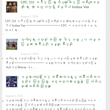
UFC 331 ၿပိဳင္ ပြဲ မွာ ထိပ္ဆုံးေခါင္ ပြဲ ႀကီးအျဖစ္
ထိုး ရ ေတာ့ မယ့္ လက္ရွိ ခ်န္ပီယံ ‌Joshua Van
August 6, 2026
UFC 331 ၿပိဳင္ပြဲမွာ ထိပ္ဆုံးေခါင္ပြဲႀကီးအျဖစ္ ထိုးရေတာ့မယ့္ လက္ရွိ ခ်န္
ပီယံ ‌Joshua Van ==================== UFC က စက္တက္ဘာ ၁၉ ရ
က္ေန႔မွာ …
ေလ့က်င့္ေရး ဝတ္စုံ အ တြ က္ ေပါင္ သန္း ၂၀ တန္ စ
ပြ န္ဆာ စာခ်ဳပ္ကို မန္ယူ ခ်ဳပ္ဆို
August 6, 2026
ေလ့က်င့္ေရး ဝတ္စုံအတြက္ ေပါင္ သန္း ၂၀ တန္ စပြန္ဆာ စာခ်ဳပ္ကို မန္ယူ 
ခ်ဳပ္ဆို ================= မန္ယူအသင္းဟာ ေလ့က်င့္ေရး၀တ္စုံစပြန္
ဆာအျဖစ္ Betway နဲ႔ …
ျမန္မာ့လက္ေ႐ြးစင္ အမ်ိဳးသားအသင္းႏွင့္ အမ်ိဳးသမီးအသ
င္းတို႔ ကြင္း သြင္း ျခင္းခတ္ကစားနည္း၌ ေငြ တံဆိပ္
ဆုမ်ားအသီးသီး ဆြတ္ခူး
August 6, 2026
ျမန္မာ့လက္ေ႐ြးစင္ အမ်ိဳးသားအသင္းႏွင့္ အမ်ိဳးသမီးအသင္းတို ကြင္းသြင္းျခင္းခ
တ္ကစားနည္း၌ ေငြတံဆိပ္ဆုမ်ားအသီးသီးဆြတ္ခူး ==================== ျ
မန္မာ့လက္ေ႐ြးစင္အမ်ိဳးသားျခင္းအသင္းႏွင့္ အမ်ိဳးသမီးျခင္းအသင္းတိုသည္ ထို