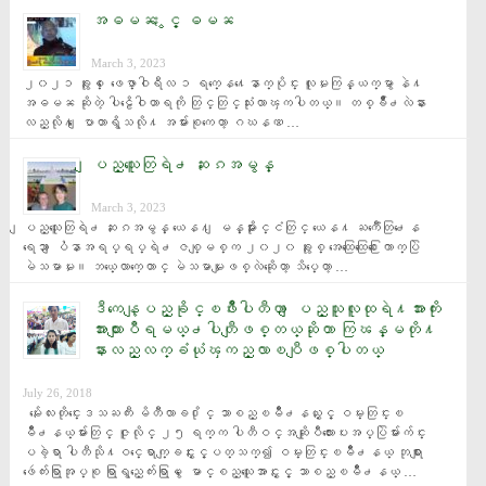
အဓမၼ ႏွင့္ ဓမၼ
March 3, 2023
၂၀၂၁ ခုႏွစ္ ေဖေဖာ္ဝါရီလ ၁ ရက္ေန႔ေနာက္ပိုင္း လူမႈကြန္ယက္မွာ နဲ႔ 
အဓမၼ ဆိုတဲ့ ပါဠိေဝါဟာရကို တြင္တြင္သုံးလာၾကပါတယ္။ တစ္ခ်ိဳ႕လဲနား
လည္လို႔ ေျပာတာရွိသလို႔ အမ်ားစုကေတာ့ ဂဃနဏ …
ျပည္သူေတြရဲ႕ ဆႏၵအမွန္
March 3, 2023
ျပည္သူေတြရဲ႕ ဆႏၵအမွန္ ယေန႔ ျမန္မာႏိုင္ငံတြင္ ယေန႔ ႀကဳံေတြ႕ေန
ရေသာ ျပႆနာအရပ္ရပ္ရဲ႕ ဇစ္ျမစ္က ၂၀၂၀ ခုႏွစ္ အေထြေထြေ႐ြးေကာက္ပြဲ 
မဲသမာမႈ။ ဘယ္ေလာက္ေတာင္ မဲသမာမႈျဖစ္လဲဆိုေတာ့ သိပ္ေတာ့ …
ဒီကေန့ျပည္ခုိင္ၿဖိဳးပါတီဟာ ျပည္သူလူထုရဲ႔အားကိုး
အားထားျပဳရမယ္႕ပါတီျဖစ္တယ္ဆိုတာ ကြၽန္မတို႔
နားလည္လက္ခံယုံၾကည္လာၿပီျဖစ္ပါတယ္
July 26, 2018
  မႏၲေလးတိုင္းေဒသႀကီး မိတီၴလာခ႐ိုင္ သာစည္ၿမိဳ႕နယ္ႏွင့္ ဝမ္းတြင္းၿ
မိဳ႕နယ္မ်ားတြင္ ဇူလိုင္ ၂၅ ရက္က ပါတီဝင္အဆိုျပဳလႊာေပးအပ္ပြဲမ်ားက်င္း
ပခဲ့ရာ ပါတီသို႔ဝင္ေရာက္ျခင္းႏွင့္ပတ္သက္၍ ဝမ္းတြင္းၿမိဳ႕နယ္ ဘုရားျ
ဖဴေက်းရြာအုပ္စု ရြာရွည္ေက်းရြာမွ ေမာင္စည္သူေအာင္ႏွင့္ သာစည္ၿမိဳ႕နယ္ …