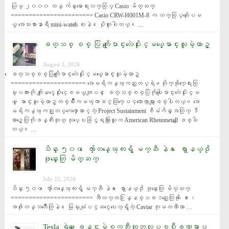
ယြမ္ ၂၀၀၀ တန္ က်န္းမာေရးလက္စြပ္ Casio မိတ္ဆက္ 
======================= Casio CRW-H001M-8 က လက္စြပ္ဆိုေပမ
ယ့္ အေသးစားနာရီ mini-watch ေလးနဲ႔ ပိုတူပါတယ္။ …
ေခတ္သစ္ စစ္ ပြဲ ကိုေျပာင္းလဲေပးႏိုင္မယ့္ေမာင္းသူမဲ့ယာဥ္
August 3, 2026
ေခတ္သစ္စစ္ပြဲကိုေျပာင္းလဲေပးႏိုင္မယ့္ေမာင္းသူမဲ့ယာဥ္ 
===================== အေမရိကန္ၾကည္းတပ္ရဲ႕တိုက္ခိုက္ေရးစြ
မ္းပကားကို တိုးျမႇင့္ေပးႏိုင္ေစမယ့္အျပင္ ေခတ္သစ္စစ္ပြဲကိုပါေျပာင္းလဲေပးႏိုင္မ
ယ့္ ေမာင္းသူမဲ့ယာဥ္တစ္မ်ိဳးကမၾကာခင္ထြက္ေပၚလာေတာ့မွာျဖစ္ပါတယ္။ အေ
မရိကန္ၾကည္းတပ္ကေဖာ္ေဆာင္တဲ့ Project Sustainment စီမံကိန္းအတြက္ ဒီ
ယာဥ္ေတြကိုဖန္တီးထုတ္ လုပ္ေပးခြင့္ရသြားသူက American Rheinmetall ျဖစ္ပါ
တယ္။ …
သိန္း ၅၀၀ ေက်ာ္တန္ေၾကးရွိ မက္ဆီ နဲ႔ ေရာ္နယ္ဒို
ဖုန္းေတြ မိတ္ဆက္
July 22, 2026
သိန္း ၅၀၀ ေက်ာ္တန္ေၾကးရွိ မက္ဆီ နဲ႔ ေရာ္နယ္ဒို ဖုန္းေတြ မိတ္ဆက္ 
======================= အီလက္ထ႐ြန္နစ္ပစၥည္းေတြကို ေ႐ႊ၊ 
အဖိုးတန္သတၱဳေတြနဲ႔ မြမ္းမံျပင္ဆင္ေပးေလ့ရွိတဲ့ Caviar ကုမၸဏီဟာ …
Tesla ရဲ႕‌ေျခနင္းမဲ့စက္ဘီးထုတ္လုပ္ၿပီးခဏမွာပ