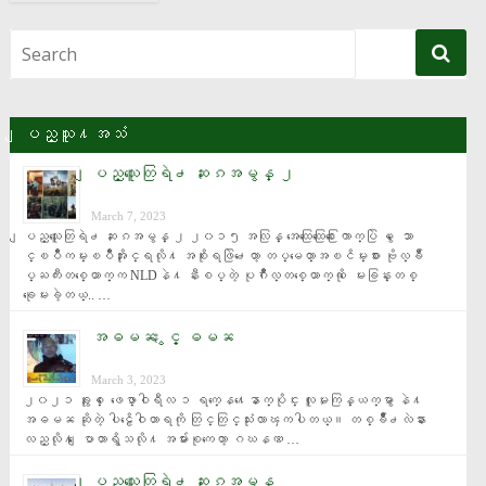
ျပည္သူ႔အသံ
ျပည္သူေတြရဲ႕ ဆႏၵအမွန္ ၂
March 7, 2023
ျပည္သူေတြရဲ႕ ဆႏၵအမွန္ ၂ ၂၀၁၅ အလြန္ အေထြေထြေ႐ြးေကာက္ပြဲ မွ ေသာ
င္ၿပိဳကမ္းၿပိဳအႏိုင္ရလို႔ အစိုးရဖြဲ႕ေတာ့ တပ္မေတာ္အၿငိမ္းစား ဗိုလ္ခ်ဳ
ပ္ႀကီးတစ္ေယာက္က NLDနဲ႔ နီးစပ္တဲ့ ပုဂၢိဳလ္တစ္ေယာက္ကို ေမးခြန္းတစ္
ခုေမးခဲ့တယ္.. …
အဓမၼ ႏွင့္ ဓမၼ
March 3, 2023
၂၀၂၁ ခုႏွစ္ ေဖေဖာ္ဝါရီလ ၁ ရက္ေန႔ေနာက္ပိုင္း လူမႈကြန္ယက္မွာ နဲ႔ 
အဓမၼ ဆိုတဲ့ ပါဠိေဝါဟာရကို တြင္တြင္သုံးလာၾကပါတယ္။ တစ္ခ်ိဳ႕လဲနား
လည္လို႔ ေျပာတာရွိသလို႔ အမ်ားစုကေတာ့ ဂဃနဏ …
ျပည္သူေတြရဲ႕ ဆႏၵအမွန္