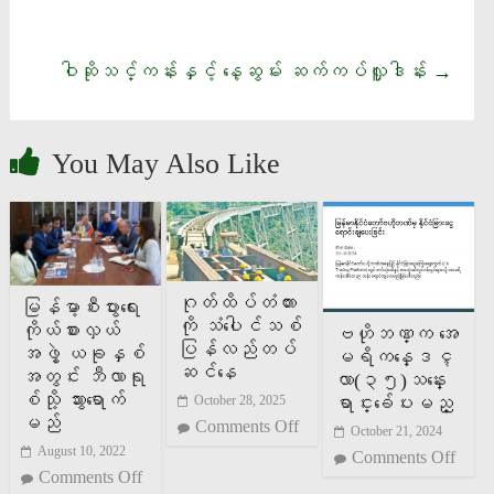
ဝါဆိုသင်္ကန်းနှင့် နေ့ဆွမ်း ဆက်ကပ်လှူဒါန်း
→
You May Also Like
ဂုတ်ထိပ်တံတား
မြန်မာ့စီးပွား‌ရေး
ကို သံပေါင်သစ်
ကိုယ်စားလှယ်
ဗဟိုဘဏ္က အေ
ပြန်လည်တပ်
အဖွဲ့ ယခုနှစ်
မရိကန္ေဒၚ
ဆင်နေ
အတွင်း ဘီလာရု
လာ(၃၅)သန္းေ
စ်သို့ သွားရောက်
ရာင္းခ်ေပးမည္
October 28, 2025
မည်
Comments Off
October 21, 2024
August 10, 2022
Comments Off
Comments Off