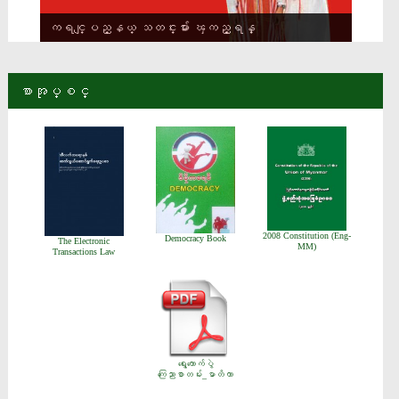
ကရင္ျပည္နယ္ သတင္းမ်ား ၾကည့္ရန္
စာအုပ္စင္
2008 Constitution (Eng-
Democracy Book
The Electronic
MM)
Transactions Law
ရွေးကောက်ပွဲ
ကြေညာစာတမ်း_မာတိကာ