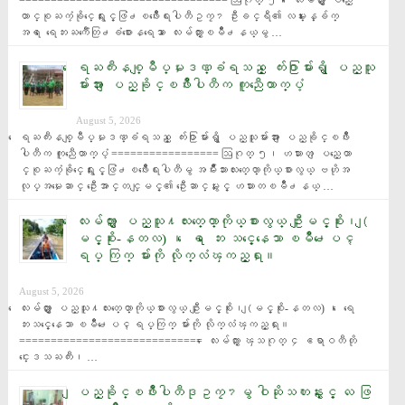
================================= ဩဂုတ္ ၅၊ ေလးမ်က္ႏွာ ျပည္ေ
ထာင္စုႀကံ့ခိုင္ေရးႏွင့္ဖြံ႕ၿဖိဳးေရးပါတီဥကၠ႒ ဦးခင္ရီ၏ လမ္းၫႊန္ခ်က္
အရ ေရေဘးႀကဳံေတြ႕ခံစားေနရေသာ ေလးမ်က္ႏွာၿမိဳ႕နယ္မွ …
ေရႀကီးနစ္ျမဳပ္မႈဒဏ္ခံရသည့္ ေက်း႐ြာမ်ားရွိ ျပည္သူ
မ်ားအား ျပည္ခိုင္ၿဖိဳးပါတီက ကူညီေထာက္ပံ့
August 5, 2026
ေရႀကီးနစ္ျမဳပ္မႈဒဏ္ခံရသည့္ ေက်း႐ြာမ်ားရွိ ျပည္သူမ်ားအား ျပည္ခိုင္ၿဖိဳး
ပါတီက ကူညီေထာက္ပံ့ ================= ဩဂုတ္ ၅၊ ဟသၤာတ ျပည္ေထာ
င္စုႀကံ့ခိုင္ေရးႏွင့္ဖြံ႕ၿဖိဳးေရးပါတီမွ အမ်ိဳးသားလႊတ္ေတာ္ကိုယ္စားလွယ္ ဗဟိုအ
လုပ္အမႈေဆာင္ ဦးေအာင္တင္ျမင့္၏ ဦးေဆာင္မႈႏွင့္ ဟသၤာတၿမိဳ႕နယ္ …
ေလးမ်က္ႏွာ ျပည္သူ႔လႊတ္ေတာ္ကိုယ္စားလွယ္ ဦးျမင့္စိုး၊ (ျ
မင့္စိုး-နတလ) ၊ ေရ ေဘး သင့္ေနေသာ ၿမိဳ႕ေပၚ
ရပ္ ကြက္ မ်ားကို လိုက္လံၾကည့္ရႈ။
August 5, 2026
ေလးမ်က္ႏွာ ျပည္သူ႔လႊတ္ေတာ္ကိုယ္စားလွယ္ ဦးျမင့္စိုး၊ (ျမင့္စိုး-နတလ) ၊ ေရေ
ဘးသင့္ေနေသာ ၿမိဳ႕ေပၚ ရပ္ကြက္ မ်ားကို လိုက္လံၾကည့္ရႈ။ 
============================= ေလးမ်က္ႏွာ ၾသဂုတ္ ၄ ဧရာဝတီတို
င္းေဒသႀကီး၊ …
ျပည္ခိုင္ၿဖိဳးပါတီဒုဥကၠ႒မွ ဝါဆိုသကၤန္းႏွင့္ လႉ ဖြ