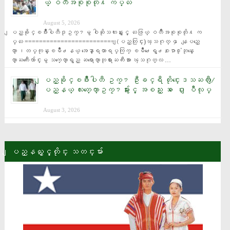
ယ္ ဝတၳဳအစုစုတို႔ ကပ္လႉ
August 5, 2026
ျပည္ခိုင္ၿဖိဳးပါတီဒုဥကၠ႒မွ ဝါဆိုသကၤန္းႏွင့္ လႉဖြယ္ ဝတၳဳအစုစုတို႔ က
ပ္လႉ ========================= (ျပည္တြင္း)ၾသဂုတ္ ၄ ေနျပည္ေ
တာ္ ၊တပ္ကုန္းၿမိဳ႕နယ္ အေနာ္ရထာရပ္ကြက္ ၿမိဳ႕ေရွ႕စႏၵာ႐ုံဘုန္းေ
တာ္ႀကီးေက်ာင္းမွ သက္ေတာ္ရွည္ ဆရာေတာ္ဘုရားႀကီးအား ၾသဂုတ္လ …
ျပည္ခိုင္ၿဖိဳးပါတီ ဥကၠ႒ ဦးခင္ရီ တိုင္းေဒသႀကီး/ျ
ပည္နယ္ လႊတ္ေတာ္ဥကၠ႒မ်ားႏွင့္ အစည္း အ ေဝး ျပဳလုပ္
August 3, 2026
ျပည္နယ္ႏွင့္တိုင္း သတင္းမ်ား