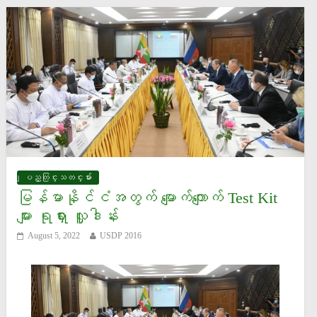
ျပည္တြင္းသတင္းမ်ား
မြန်မာနိုင်ငံအတွက် မျောက်ကျောက် Test Kit
များ ရုရှား လှူဒါန်း
August 5, 2022
USDP 2016