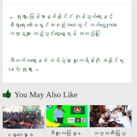
ရုရှား-မြန်မာနှစ်နိုင်ငံ ကုန်သွယ်ရေးနှင့်
←
စီးပွား‌ရေး ကော်မရှင်အစည်းအဝေးတွင် လက်တွေ့ကျသော
ကဏ္ဍများ ထည့်သွင်းဆွေးနွေးရန် အတည်ပြု
အီလက်ထရောနစ် စစ်ပွဲမှာ ယူကရိန်းကို အနိုင်ရ
နေတဲ့ ရုရှား
→
You May Also Like
ဘီလူးကၽြန္း – ေ
သက္ႀကီးရြယ္
ပန္းတေနာ္ၿ