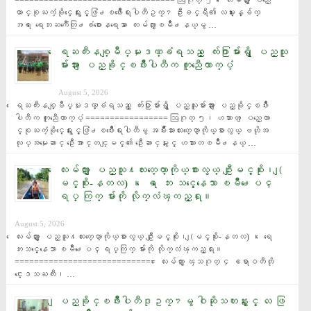
================================= ဩဂုတ္ ၅၊ ေလးမ်က္ႏွာ ျပည္ေ
ထာင္စုႀကံ့ခိုင္ေရးႏွင့္ဖြံ႕ၿဖိဳးေရးပါတီဥကၠ႒ ဦးခင္ရီ၏ လမ္းၫႊန္ခ်က္
အရ ေရေဘးႀကဳံေတြ႕ခံစားေနရေသာ ေလးမ်က္ႏွာၿမိဳ႕နယ္မွ …
ေရႀကီးနစ္ျမဳပ္မႈဒဏ္ခံရသည့္ ေက်း႐ြာမ်ားရွိ ျပည္သူ
မ်ားအား ျပည္ခိုင္ၿဖိဳးပါတီက ကူညီေထာက္ပံ့
August 5, 2026
ေရႀကီးနစ္ျမဳပ္မႈဒဏ္ခံရသည့္ ေက်း႐ြာမ်ားရွိ ျပည္သူမ်ားအား ျပည္ခိုင္ၿဖိဳး
ပါတီက ကူညီေထာက္ပံ့ ================= ဩဂုတ္ ၅၊ ဟသၤာတ ျပည္ေထာ
င္စုႀကံ့ခိုင္ေရးႏွင့္ဖြံ႕ၿဖိဳးေရးပါတီမွ အမ်ိဳးသားလႊတ္ေတာ္ကိုယ္စားလွယ္ ဗဟိုအ
လုပ္အမႈေဆာင္ ဦးေအာင္တင္ျမင့္၏ ဦးေဆာင္မႈႏွင့္ ဟသၤာတၿမိဳ႕နယ္ …
ေလးမ်က္ႏွာ ျပည္သူ႔လႊတ္ေတာ္ကိုယ္စားလွယ္ ဦးျမင့္စိုး၊ (ျ
မင့္စိုး-နတလ) ၊ ေရ ေဘး သင့္ေနေသာ ၿမိဳ႕ေပၚ
ရပ္ ကြက္ မ်ားကို လိုက္လံၾကည့္ရႈ။
August 5, 2026
ေလးမ်က္ႏွာ ျပည္သူ႔လႊတ္ေတာ္ကိုယ္စားလွယ္ ဦးျမင့္စိုး၊ (ျမင့္စိုး-နတလ) ၊ ေရေ
ဘးသင့္ေနေသာ ၿမိဳ႕ေပၚ ရပ္ကြက္ မ်ားကို လိုက္လံၾကည့္ရႈ။ 
============================= ေလးမ်က္ႏွာ ၾသဂုတ္ ၄ ဧရာဝတီတို
င္းေဒသႀကီး၊ …
ျပည္ခိုင္ၿဖိဳးပါတီဒုဥကၠ႒မွ ဝါဆိုသကၤန္းႏွင့္ လႉ ဖြ