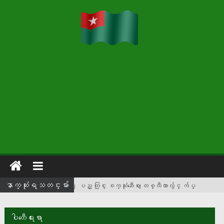
ေနာက္ဆံုးရသတင္းမ်ား
ျပည္ တြင္း စက္သုံးဆီေဈး တစ္လီတာလွ်င္ က်ပ္
၁၇၀ မွ ၂၆၅ အထိ ျမင့္တက္
တစ္လကို လူတူစက္႐ုပ္ ၁၀၀၀ ထုတ္လုပ္မယ့္ မစ္ဆူဘီရွီ
ပါတီေရးရာ