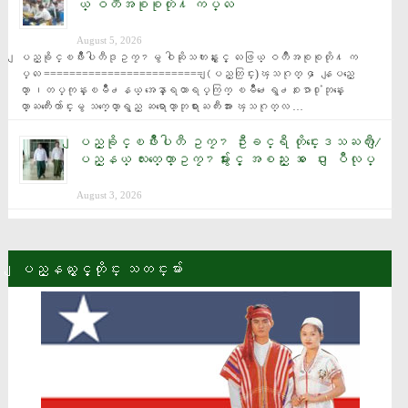
ယ္ ဝတၳဳအစုစုတို႔ ကပ္လႉ
August 5, 2026
ျပည္ခိုင္ၿဖိဳးပါတီဒုဥကၠ႒မွ ဝါဆိုသကၤန္းႏွင့္ လႉဖြယ္ ဝတၳဳအစုစုတို႔ က
ပ္လႉ ========================= (ျပည္တြင္း)ၾသဂုတ္ ၄ ေနျပည္ေ
တာ္ ၊တပ္ကုန္းၿမိဳ႕နယ္ အေနာ္ရထာရပ္ကြက္ ၿမိဳ႕ေရွ႕စႏၵာ႐ုံဘုန္းေ
တာ္ႀကီးေက်ာင္းမွ သက္ေတာ္ရွည္ ဆရာေတာ္ဘုရားႀကီးအား ၾသဂုတ္လ …
ျပည္ခိုင္ၿဖိဳးပါတီ ဥကၠ႒ ဦးခင္ရီ တိုင္းေဒသႀကီး/ျ
ပည္နယ္ လႊတ္ေတာ္ဥကၠ႒မ်ားႏွင့္ အစည္း အ ေဝး ျပဳလုပ္
August 3, 2026
ျပည္နယ္ႏွင့္တိုင္း သတင္းမ်ား