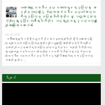
မဟာေအာင္ေျမၿမိဳ႕နယ္ မဟာအေရွ႕ရပ္ကြက္မွ ေမာ
င္စုိင္းထက္ေက်ာ္ႏွင့္ ခ်မ္းေအးသာစံၿမိဳ႕နယ္ ကံေကာက္ႀ
ကီးရပ္ကြက္မွ မယြန္းမီမီေဇာ္တုိ႔မွ ျပည္ေထာင္စုၾ
ကံ့ခုိင္ေရးႏွင့္ဖြံ႕ၿဖိဳးေရးပါတီသုိ႔ ဝင္ေရာက္ျခင္းႏွင့္ပတ္သက္၍ ​ေျ
ပာျကားသြား​ေသာစကားသံမ်ား
July 26, 2018
  အမ်ဳိးသားေရးမူဝါဒကိုဦးတည္ၿပီး ဒို႔တာဝန္အေရးသံုးပါးကို ဦးထိပ္ထားေဆာင္ရြ
က္ေနတာျဖစ္တဲ့အတြက္ ကြၽန္ေတာ္တို႔လိုျပည္သူေတြ အားကိုးထိုက္တဲ့ပါတီႀကီးျဖ
စ္တာကို သိျမင္ၾကားသိရတဲ့အတြက္ ယံုၾကည္စိတ္နဲ႔ အခုလို ပါတီကိုဝင္ေ
ရာက္လာျခင္းျဖစ္ပါတယ္​။ မႏၲေလးတိုင္းေဒသႀကီး ပါတီ႐ံုးခန္းမ၌က်င္းပေသာ 
မႏၲေလးၿမိဳ႕ေပၚေလးၿမိဳ႕နယ္ ပါတီဝင္အဆုိျပဳလႊာစုေပါင္းေပးအပ္ပြဲအခမ္း
အနားကုိ ဇူလိုင္ …
သီချင်း