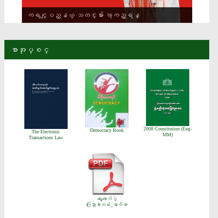
ကရင္ျပည္နယ္ သတင္းမ်ား ၾကည့္ရန္
စာအုပ္စင္
2008 Constitution (Eng-
Democracy Book
The Electronic
MM)
Transactions Law
ရွေးကောက်ပွဲ
ကြေညာစာတမ်း_မာတိကာ