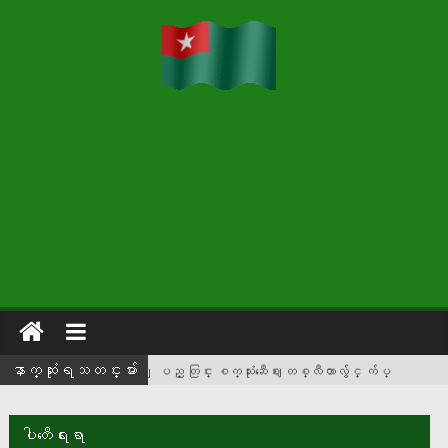
ေနာက္ဆံုးရသတင္းမ်ား
ျပည္ တြင္း စက္သုံးဆီေဈး တစ္လီတာလွ်င္ က်ပ္
၁၇၀ မွ ၂၆၅ အထိ ျမင့္တက္
တစ္လကို လူတူစက္႐ုပ္ ၁၀၀၀ ထုတ္လုပ္မယ့္ မစ္ဆူဘီရွီ
ပါတီေရးရာ