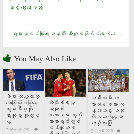
နှင့် ဆွေးနွေးမည်
ရုရှားနိုင်ငံခြားရေးဝန်ကြီး အီဂျစ်နိုင်ငံရောက်နေ
→
You May Also Like
ဖီဖာ လက္ေထာက္
အမ်ိဳးသမီး က
ဆဲဆိုခံရမှု
အေထြေထြအတြင္းေ
မာၻ႔ဖလား က
အများဆုံး
ရးမႉးခ်ဳပ္ကုိ
န္အသင္း စတု
ကစားသမား တွစ်
ရာထူးမွ ထုတ္ပ
တၱအႀကိမ္ေျမာ
တာစာရင်းတွင်
ယ္
က္ဗိုလ္စြဲ
မန်ယူက ၈
May 24, 2016
July 8, 2019
ဦးအထိပါဝင်