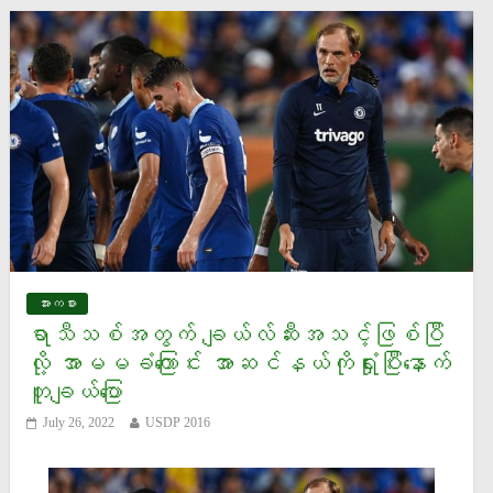
အားကစား
ရာသီသစ်အတွက် ချယ်လ်ဆီးအသင့်ဖြစ်ပြီ
လို့ အာမမခံကြောင်း အာဆင်နယ်ကိုရှုံးပြီးနောက်
တူချယ်ပြော
July 26, 2022
USDP 2016