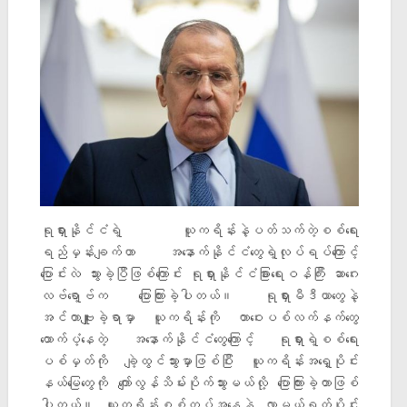
ရုရှားနိုင်ငံရဲ့ ယူကရိန်းနဲ့ပတ်သက်တဲ့စစ်ရေး
ရည်မှန်းချက်ဟာ အနောက်နိုင်ငံတွေရဲ့လုပ်ရပ်ကြောင့်
ပြောင်းလဲ သွားခဲ့ပြီဖြစ်ကြောင်း ရုရှားနိုင်ငံခြားရေးဝန်ကြီး ဆာဂေး
လဗ်ရော့ဗ်က ပြောကြားခဲ့ပါတယ်။ ရုရှားမီဒီယာတွေနဲ့
အင်တာဗျူးခဲ့ရာမှာ ယူကရိန်းကို တာဝေးပစ်လက်နက်တွေ
ထောက်ပံ့နေတဲ့ အနောက်နိုင်ငံတွေကြောင့် ရုရှားရဲ့စစ်ရေး
ပစ်မှတ်ကို ချဲ့ထွင်သွားမှာဖြစ်ပြီး ယူကရိန်းအရှေ့ပိုင်း
နယ်မြေတွေကို ကျော်လွန်သိမ်းပိုက်သွားမယ်လို့ ပြောကြားခဲ့တာဖြစ်
ပါတယ်။ ယူကရိန်းစစ်တပ်အနေနဲ့ လာမယ့်ရက်ပိုင်း