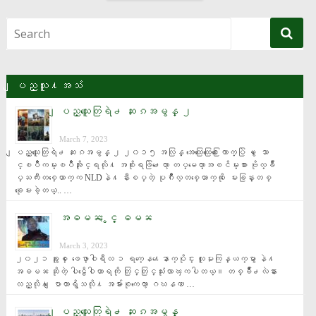
ျပည္သူ႔အသံ
ျပည္သူေတြရဲ႕ ဆႏၵအမွန္ ၂
March 7, 2023
ျပည္သူေတြရဲ႕ ဆႏၵအမွန္ ၂ ၂၀၁၅ အလြန္ အေထြေထြေ႐ြးေကာက္ပြဲ မွ ေသာ
င္ၿပိဳကမ္းၿပိဳအႏိုင္ရလို႔ အစိုးရဖြဲ႕ေတာ့ တပ္မေတာ္အၿငိမ္းစား ဗိုလ္ခ်ဳ
ပ္ႀကီးတစ္ေယာက္က NLDနဲ႔ နီးစပ္တဲ့ ပုဂၢိဳလ္တစ္ေယာက္ကို ေမးခြန္းတစ္
ခုေမးခဲ့တယ္.. …
အဓမၼ ႏွင့္ ဓမၼ
March 3, 2023
၂၀၂၁ ခုႏွစ္ ေဖေဖာ္ဝါရီလ ၁ ရက္ေန႔ေနာက္ပိုင္း လူမႈကြန္ယက္မွာ နဲ႔ 
အဓမၼ ဆိုတဲ့ ပါဠိေဝါဟာရကို တြင္တြင္သုံးလာၾကပါတယ္။ တစ္ခ်ိဳ႕လဲနား
လည္လို႔ ေျပာတာရွိသလို႔ အမ်ားစုကေတာ့ ဂဃနဏ …
ျပည္သူေတြရဲ႕ ဆႏၵအမွန္