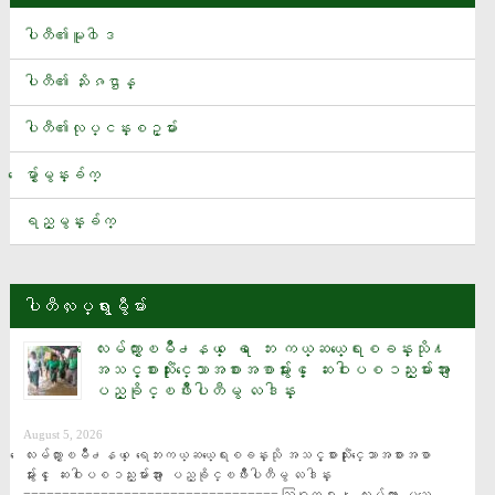
UFC 331 ၿပိဳင္ ပြဲ မွာ ထိပ္ဆုံးေခါင္ ပြဲ ႀကီးအျဖစ္ ထိုး ရ ေတာ့ မယ့္ လက္ရွိ
ပါတီ၏မူ၀ါဒ
ခ်န္ပီယံ ‌Joshua Van
ယြမ္ ၂၀၀၀ တန္ က်န္းမာေရး လက္ စြပ္ Casio မိတ္ဆက္
ပါတီ၏ သႏိၷဌာန္
ႏိုင္ငံေတာ္သမၼတ ထိုင္းႏိုင္ငံသို႔ ေရာက္ရွိ
ပါတီ၏လုပ္ငန္းစဥ္မ်ား
ေလ့က်င့္ေရး ဝတ္စုံ အ တြ က္ ေပါင္ သန္း ၂၀ တန္ စ ပြ န္ဆာ စာခ်ဳပ္ကို မ
န္ယူ ခ်ဳပ္ဆို
ေမွ်ာ္မွန္းခ်က္
ျမန္မာ့လက္ေ႐ြးစင္ အမ်ိဳးသားအသင္းႏွင့္ အမ်ိဳးသမီးအသင္းတို႔ ကြင္း သြင္း ျခ
ရည္မွန္းခ်က္
င္းခတ္ကစားနည္း၌ ေငြ တံဆိပ္ဆုမ်ားအသီးသီး ဆြတ္ခူး
ေလးမ်က္ႏွာၿမိဳ႕နယ္ ေရ ေဘး ကယ္ဆယ္ေရးစခန္းသို႔ အသင့္စားသုံးႏိုင္ေသာအစား
အစာမ်ားႏွင့္ ေဆးဝါးပစၥည္းမ်ားအား ျပည္ခိုင္ၿဖိဳးပါတီမွ လႉဒါန္း
ပါတီလႈပ္ရွားမွဳမ်ား
ေရႀကီးနစ္ျမဳပ္မႈဒဏ္ခံရသည့္ ေက်း႐ြာမ်ားရွိ ျပည္သူမ်ားအား ျပည္ခိုင္ၿဖိဳး
ေလးမ်က္ႏွာၿမိဳ႕နယ္ ေရ ေဘး ကယ္ဆယ္ေရးစခန္းသို႔
ပါတီက ကူညီေထာက္ပံ့
အသင့္စားသုံးႏိုင္ေသာအစားအစာမ်ားႏွင့္ ေဆးဝါးပစၥည္းမ်ားအား ျ
ဒီယိုမန္ဒီကို ရီးယဲလ္မက္ဒရစ္အသင္း ေခၚယူ
ပည္ခိုင္ၿဖိဳးပါတီမွ လႉဒါန္း
August 5, 2026
ေလးမ်က္ႏွာၿမိဳ႕နယ္ ေရေဘးကယ္ဆယ္ေရးစခန္းသို အသင့္စားသုံးႏိုင္ေသာအစားအစာ
မ်ားႏွင့္ ေဆးဝါးပစၥည္းမ်ားအား ျပည္ခိုင္ၿဖိဳးပါတီမွ လႉဒါန္း 