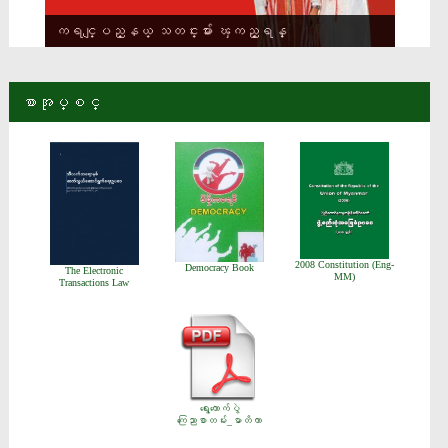
ကရင္ျပည္နယ္ သတင္းမ်ား ၾကည့္ရန္
စာအုပ္စင္
2008 Constitution (Eng-
Democracy Book
The Electronic
MM)
Transactions Law
ရွေးကောက်ပွဲ
ကြေညာစာတမ်း_မာတိကာ