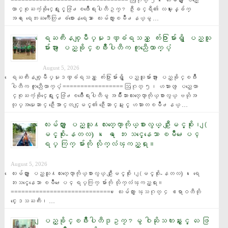
================================= ဩဂုတ္ ၅၊ ေလးမ်က္ႏွာ ျပည္ေ
ထာင္စုႀကံ့ခိုင္ေရးႏွင့္ဖြံ႕ၿဖိဳးေရးပါတီဥကၠ႒ ဦးခင္ရီ၏ လမ္းၫႊန္ခ်က္
အရ ေရေဘးႀကဳံေတြ႕ခံစားေနရေသာ ေလးမ်က္ႏွာၿမိဳ႕နယ္မွ …
ေရႀကီးနစ္ျမဳပ္မႈဒဏ္ခံရသည့္ ေက်း႐ြာမ်ားရွိ ျပည္သူ
မ်ားအား ျပည္ခိုင္ၿဖိဳးပါတီက ကူညီေထာက္ပံ့
August 5, 2026
ေရႀကီးနစ္ျမဳပ္မႈဒဏ္ခံရသည့္ ေက်း႐ြာမ်ားရွိ ျပည္သူမ်ားအား ျပည္ခိုင္ၿဖိဳး
ပါတီက ကူညီေထာက္ပံ့ ================= ဩဂုတ္ ၅၊ ဟသၤာတ ျပည္ေထာ
င္စုႀကံ့ခိုင္ေရးႏွင့္ဖြံ႕ၿဖိဳးေရးပါတီမွ အမ်ိဳးသားလႊတ္ေတာ္ကိုယ္စားလွယ္ ဗဟိုအ
လုပ္အမႈေဆာင္ ဦးေအာင္တင္ျမင့္၏ ဦးေဆာင္မႈႏွင့္ ဟသၤာတၿမိဳ႕နယ္ …
ေလးမ်က္ႏွာ ျပည္သူ႔လႊတ္ေတာ္ကိုယ္စားလွယ္ ဦးျမင့္စိုး၊ (ျ
မင့္စိုး-နတလ) ၊ ေရ ေဘး သင့္ေနေသာ ၿမိဳ႕ေပၚ
ရပ္ ကြက္ မ်ားကို လိုက္လံၾကည့္ရႈ။
August 5, 2026
ေလးမ်က္ႏွာ ျပည္သူ႔လႊတ္ေတာ္ကိုယ္စားလွယ္ ဦးျမင့္စိုး၊ (ျမင့္စိုး-နတလ) ၊ ေရေ
ဘးသင့္ေနေသာ ၿမိဳ႕ေပၚ ရပ္ကြက္ မ်ားကို လိုက္လံၾကည့္ရႈ။ 
============================= ေလးမ်က္ႏွာ ၾသဂုတ္ ၄ ဧရာဝတီတို
င္းေဒသႀကီး၊ …
ျပည္ခိုင္ၿဖိဳးပါတီဒုဥကၠ႒မွ ဝါဆိုသကၤန္းႏွင့္ လႉ ဖြ