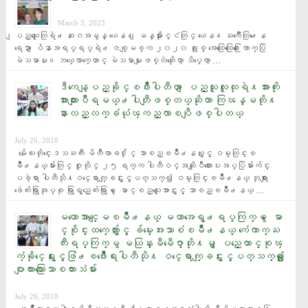
March 3, 2023
ျပည္သူေတြရဲ႕ ဆႏၵအမွန္ ယေန႔ ျမန္မာႏိုင္ငံတြင္ ယေန႔ ႀကဳံေတြ႕ေန
ရေသာ ျပႆနာအရပ္ရပ္ရဲ႕ ဇစ္ျမစ္က ၂၀၂၀ ခုႏွစ္ အေထြေထြေ႐ြးေကာက္ပြဲ 
မဲသမာမႈ။ ဘယ္ေလာက္ေတာင္ မဲသမာမႈျဖစ္လဲဆိုေတာ့ သိပ္ေတာ့ …
ဒီကေန့ျပည္ခုိင္ၿဖိဳးပါတီဟာ ျပည္သူလူထုရဲ႔အားကိုး
အားထားျပဳရမယ္႕ပါတီျဖစ္တယ္ဆိုတာ ကြၽန္မတို႔
နားလည္လက္ခံယုံၾကည္လာၿပီျဖစ္ပါတယ္
July 26, 2018
  မႏၲေလးတိုင္းေဒသႀကီး မိတီၴလာခ႐ိုင္ သာစည္ၿမိဳ႕နယ္ႏွင့္ ဝမ္းတြင္းၿ
မိဳ႕နယ္မ်ားတြင္ ဇူလိုင္ ၂၅ ရက္က ပါတီဝင္အဆိုျပဳလႊာေပးအပ္ပြဲမ်ားက်င္း
ပခဲ့ရာ ပါတီသို႔ဝင္ေရာက္ျခင္းႏွင့္ပတ္သက္၍ ဝမ္းတြင္းၿမိဳ႕နယ္ ဘုရားျ
ဖဴေက်းရြာအုပ္စု ရြာရွည္ေက်းရြာမွ ေမာင္စည္သူေအာင္ႏွင့္ သာစည္ၿမိဳ႕နယ္ …
မဟာေအာင္ေျမၿမိဳ႕နယ္ မဟာအေရွ႕ရပ္ကြက္မွ ေမာ
င္စုိင္းထက္ေက်ာ္ႏွင့္ ခ်မ္းေအးသာစံၿမိဳ႕နယ္ ကံေကာက္ႀ
ကီးရပ္ကြက္မွ မယြန္းမီမီေဇာ္တုိ႔မွ ျပည္ေထာင္စုၾ
ကံ့ခုိင္ေရးႏွင့္ဖြံ႕ၿဖိဳးေရးပါတီသုိ႔ ဝင္ေရာက္ျခင္းႏွင့္ပတ္သက္၍ ​ေျ
ပာျကားသြား​ေသာစကားသံမ်ား
July 26, 2018