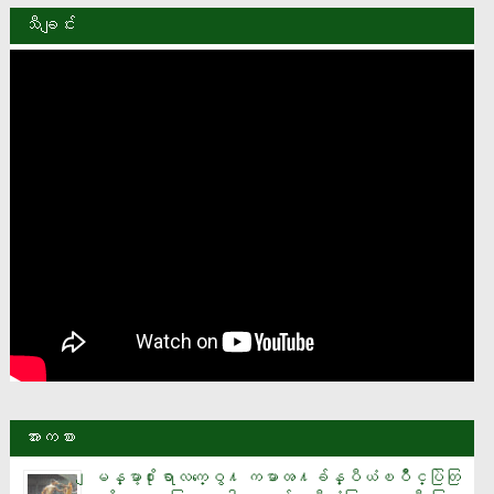
သီချင်း
အားကစား
ျမန္မာ့႐ိုးရာလက္ေဝွ႔ ကမာၻ႔ခ်န္ပီယံၿပိဳင္ပြဲတြ