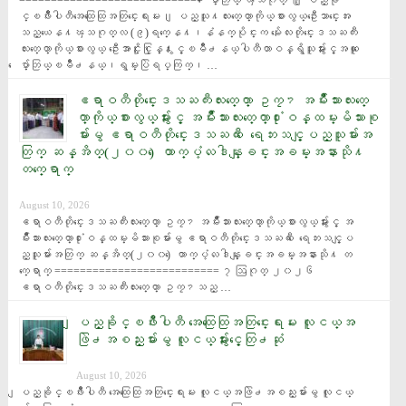
============================= ေပ်ာ္ဘြယ္ ၾသဂုတ္ ၉ ျပည္ခို
ဂီမာေရ႕စ္ကို ေခၚယူခဲ့ေၾကာင္း အာဆင္နယ္ ထုတ္ျပန္
င္ၿဖိဳးပါတီအေထြေထြအတြင္းေရးမႉး၊ ျပည္သူ႔လႊတ္ေတာ္ကိုယ္စားလွယ္ဦးေသာင္းေအး
သည္ယေန႔ၾသဂုတ္လ (၉)ရက္ေန႔၊နံနက္ပိုင္းက မႏၲေလးတိုင္းေဒသႀကီး
လႊတ္ေတာ္ကိုယ္စားလွယ္ ဦးေအာင္ႏိုင္ၫြန္႔ႏွင့္ၿမိဳ႕နယ္ပါတီတာဝန္ရွိသူမ်ားႏွင့္အတူ 
ေပ်ာ္ဘြယ္ၿမိဳ႕နယ္၊ရွမ္းပြဲရပ္ကြက္၊ …
ဧရာဝတီတိုင္းေဒသႀကီးလႊတ္ေတာ္ ဥကၠ႒ အမ်ိဳးသားလႊတ္ေ
တာ္ကိုယ္စားလွယ္မ်ားႏွင့္ အမ်ိဳးသားလႊတ္ေတာ္႐ုံးဝန္ထမ္းမိသားစု
မ်ားမွ ဧရာဝတီတိုင္းေဒသႀကီး ေရေဘးသင့္ျပည္သူမ်ားအ
တြက္ ဆန္အိတ္(၂၀၀) ေထာက္ပံ့လႉဒါန္းျခင္းအခမ္းအနားသို႔
တက္ေရာက္
August 10, 2026
ဧရာဝတီတိုင္းေဒသႀကီးလႊတ္ေတာ္ ဥကၠ႒ အမ်ိဳးသားလႊတ္ေတာ္ကိုယ္စားလွယ္မ်ားႏွင့္ အ
မ်ိဳးသားလႊတ္ေတာ္႐ုံးဝန္ထမ္းမိသားစုမ်ားမွ ဧရာဝတီတိုင္းေဒသႀကီး ေရေဘးသင့္ျပ
ည္သူမ်ားအတြက္ ဆန္အိတ္(၂၀၀) ေထာက္ပံ့လႉဒါန္းျခင္းအခမ္းအနားသို႔ တ
က္ေရာက္ ========================== ၇ ဩဂုတ္ ၂၀၂၆ 
ဧရာဝတီတိုင္းေဒသႀကီးလႊတ္ေတာ္ ဥကၠ႒သည္ …
ျပည္ခိုင္ၿဖိဳးပါတီ အေထြေထြအတြင္းေရးမႉး လူငယ္အ
ဖြဲ႕အစည္းမ်ားမွ လူငယ္မ်ားႏွင့္ေတြ႕ဆုံ
August 10, 2026
ျပည္ခိုင္ၿဖိဳးပါတီ အေထြေထြအတြင္းေရးမႉး လူငယ္အဖြဲ႕အစည္းမ်ားမွ လူငယ္