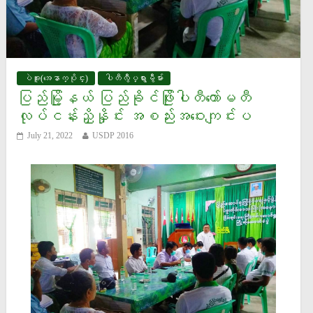
ပဲခူး(အေနာက္ပိုင္း)
ပါတီလွဳပ္ရွားမွဳမ်ား
ပြည်မြို့နယ် ပြည်ခိုင်ဖြိုးပါတီကော်မတီ
လုပ်ငန်းညှိနှိုင်း အစည်းအဝေးကျင်းပ
July 21, 2022
USDP 2016