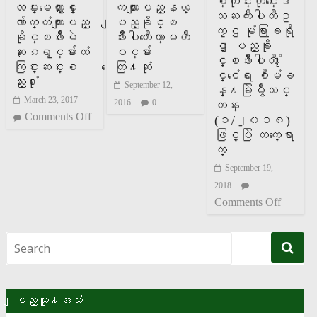
စ္ကိုင္းတိုင္းေဒ
လမ္းမေတာ္ႏွင့္ ေ
ကယားျပည္နယ္
သႀကီးပါတီဥ
က်ာက္တံတားျပည္
ျပည္ခိုင္ၿ
ကၠဌ မုံရြာခရို
ခိုင္ၿဖိဳးမဲ
ဖိဳးပါတီေကာ္မတီ
င္ ျပည္ခုိ
ဆႏၵရွင္မ်ားထံ
ဝင္မ်ား
င္ၿဖိဳးပါတီ ႏုိ
ကြင္းဆင္းစ
ေတြ႔ဆံု
င္ငံေရး စီမံခ
ည္း႐ံုး
September 12,
န္႔ခြဲမွဳသင္
March 23, 2017
2016
0
တန္း
Comments Off
(၁/၂၀၁၈)
ဖြင့္ပြဲ တက္ေရာ
က္
September 19,
2018
Comments Off
ျပည္သူ႔အသံ