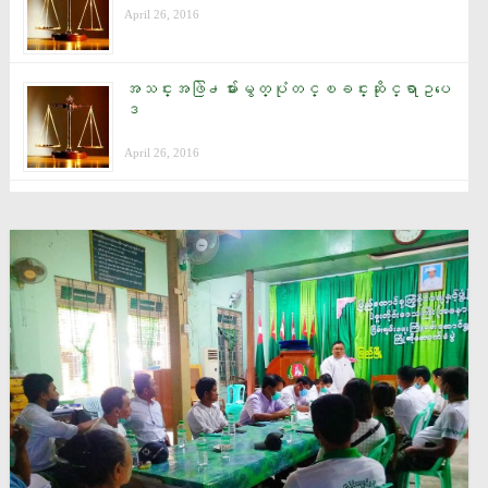
April 26, 2016
အသင္းအဖြဲ႕မ်ားမွတ္ပုံတင္ၿခင္းဆိုင္ရာဥပေ
ဒ
April 26, 2016