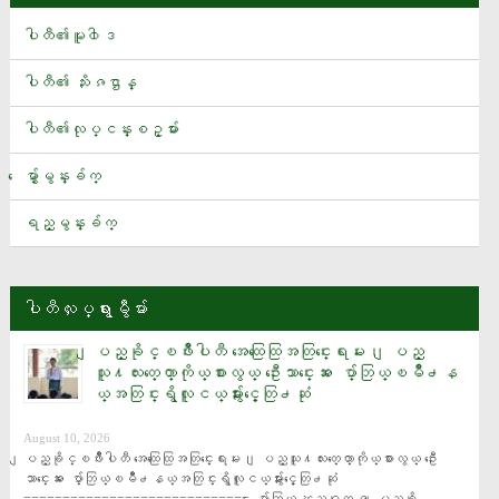
ဧရာဝတီတိုင္းေဒသႀကီးလႊတ္ေတာ္ ဥကၠ႒ အမ်ိဳးသားလႊတ္ေတာ္ကိုယ္စားလွယ္မ်ားႏွင့္
အမ်ိဳးသားလႊတ္ေတာ္႐ုံးဝန္ထမ္းမိသားစုမ်ားမွ ဧရာဝတီတိုင္းေဒသႀကီး ေရေဘးသ
ပါတီ၏မူ၀ါဒ
င့္ျပည္သူမ်ားအတြက္ ဆန္အိတ္(၂၀၀) ေထာက္ပံ့လႉဒါန္းျခင္းအခမ္းအနား
ပါတီ၏ သႏိၷဌာန္
သို႔ တက္ေရာက္
ျပည္ခိုင္ၿဖိဳးပါတီ အေထြေထြအတြင္းေရးမႉး လူငယ္အဖြဲ႕အစည္းမ်ားမွ လူင
ပါတီ၏လုပ္ငန္းစဥ္မ်ား
ယ္မ်ားႏွင့္ေတြ႕ဆုံ
ေမွ်ာ္မွန္းခ်က္
ေဟာင္ေကာင္မွာ အသက္ ၁၆ ႏွစ္ေအာက္ကေလးေတြကို ဆိုရွယ္မီဒီယာအသုံးျပဳခြင့္တားျ
မစ္ဖို႔ စီစဥ္ေန
ရည္မွန္းခ်က္
ဒီယိုမန္ဒီကို ရီးယဲလ္မက္ဒရစ္အသင္း ေခၚယူ
ျပည္ တြင္း စက္သုံးဆီေဈး တစ္လီတာလွ်င္ က်ပ္ ၁၇၀ မွ ၂၆၅ အထိ ျမင့္
ပါတီလႈပ္ရွားမွဳမ်ား
တက္
တစ္လကို လူတူစက္႐ုပ္ ၁၀၀၀ ထုတ္လုပ္မယ့္ မစ္ဆူဘီရွီ
ျပည္ခိုင္ၿဖိဳးပါတီ အေထြေထြအတြင္းေရးမႉး၊ ျပည္
သူ႔လႊတ္ေတာ္ကိုယ္စားလွယ္ ဦးေသာင္းေအး ေပ်ာ္ဘြယ္ၿမိဳ႕န
UFC 331 ၿပိဳင္ ပြဲ မွာ ထိပ္ဆုံးေခါင္ ပြဲ ႀကီးအျဖစ္ ထိုး ရ ေတာ့ မယ့္ လက္ရွိ
ယ္အတြင္းရွိလူငယ္မ်ားႏွင့္ေတြ႕ဆုံ
ခ်န္ပီယံ ‌Joshua Van
August 10, 2026
ျမန္မာ့႐ိုးရာလက္ေဝွ႔ ကမာၻ႔ခ်န္ပီယံၿပိဳင္ပြဲတြင္ ႏိုင္ဝင္းထြန္း ေ႐ႊ
ျပည္ခိုင္ၿဖိဳးပါတီ အေထြေထြအတြင္းေရးမႉး၊ ျပည္သူ႔လႊတ္ေတာ္ကိုယ္စားလွယ္ ဦးေ
ခါးပတ္ခ်န္ပီယံဆြတ္ခူးၿပီး ထြန္းမင္းေအာင္ႏွင့္ရာမန္တို႔သေရက်
သာင္းေအး ေပ်ာ္ဘြယ္ၿမိဳ႕နယ္အတြင္းရွိလူငယ္မ်ားႏွင့္ေတြ႕ဆုံ 