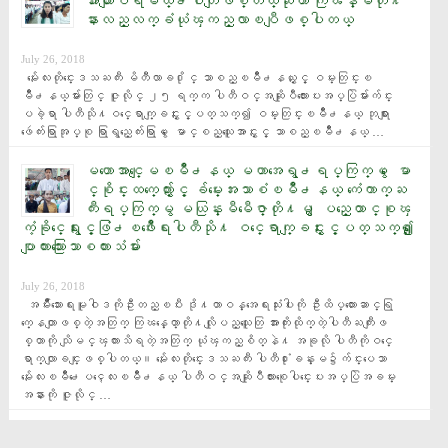
အားထားျပဳရမယ္႕ပါတီျဖစ္တယ္ဆိုတာ ကြၽန္မတို႔
နားလည္လက္ခံယုံၾကည္လာၿပီျဖစ္ပါတယ္
July 26, 2018
  မႏၲေလးတိုင္းေဒသႀကီး မိတီၴလာခ႐ိုင္ သာစည္ၿမိဳ႕နယ္ႏွင့္ ဝမ္းတြင္းၿ
မိဳ႕နယ္မ်ားတြင္ ဇူလိုင္ ၂၅ ရက္က ပါတီဝင္အဆိုျပဳလႊာေပးအပ္ပြဲမ်ားက်င္း
ပခဲ့ရာ ပါတီသို႔ဝင္ေရာက္ျခင္းႏွင့္ပတ္သက္၍ ဝမ္းတြင္းၿမိဳ႕နယ္ ဘုရားျ
ဖဴေက်းရြာအုပ္စု ရြာရွည္ေက်းရြာမွ ေမာင္စည္သူေအာင္ႏွင့္ သာစည္ၿမိဳ႕နယ္ …
မဟာေအာင္ေျမၿမိဳ႕နယ္ မဟာအေရွ႕ရပ္ကြက္မွ ေမာ
င္စုိင္းထက္ေက်ာ္ႏွင့္ ခ်မ္းေအးသာစံၿမိဳ႕နယ္ ကံေကာက္ႀ
ကီးရပ္ကြက္မွ မယြန္းမီမီေဇာ္တုိ႔မွ ျပည္ေထာင္စုၾ
ကံ့ခုိင္ေရးႏွင့္ဖြံ႕ၿဖိဳးေရးပါတီသုိ႔ ဝင္ေရာက္ျခင္းႏွင့္ပတ္သက္၍ ​ေျ
ပာျကားသြား​ေသာစကားသံမ်ား
July 26, 2018
  အမ်ဳိးသားေရးမူဝါဒကိုဦးတည္ၿပီး ဒို႔တာဝန္အေရးသံုးပါးကို ဦးထိပ္ထားေဆာင္ရြ
က္ေနတာျဖစ္တဲ့အတြက္ ကြၽန္ေတာ္တို႔လိုျပည္သူေတြ အားကိုးထိုက္တဲ့ပါတီႀကီးျဖ
စ္တာကို သိျမင္ၾကားသိရတဲ့အတြက္ ယံုၾကည္စိတ္နဲ႔ အခုလို ပါတီကိုဝင္ေ
ရာက္လာျခင္းျဖစ္ပါတယ္​။ မႏၲေလးတိုင္းေဒသႀကီး ပါတီ႐ံုးခန္းမ၌က်င္းပေသာ 
မႏၲေလးၿမိဳ႕ေပၚေလးၿမိဳ႕နယ္ ပါတီဝင္အဆုိျပဳလႊာစုေပါင္းေပးအပ္ပြဲအခမ္း
အနားကုိ ဇူလိုင္ …