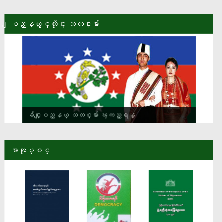
ျပည္နယ္ႏွင့္တိုင္း သတင္းမ်ား
မြန္ျပည္နယ္ သတင္းမ်ား ၾကည့္ရန္
စာအုပ္စင္