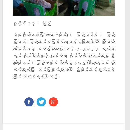
ဇူလိုင် ၁၇၊ ပြည်
ပဲခူးတိုင်းဒေသကြီး(အနောက်ပိုင်း)၊ ပြည်ခရိုင်၊ ပြည်
မြို့နယ် ပြည်ထောင်စုကြံ့ခိုင်ရေးနှင့်ဖွံ့ဖြိုးရေးပါတီ မြို့နယ်
ကော်မတီအဖွဲ့ အစည်းအဝေးကို ၁၇-၇-၂၀၂၂ ရက်နေ့
တွင် တိုင်းပါတီရုံး၌ ကျင်းပရာ တိုင်းပါတီ အတွင်းရေးမှူး ဦး
ကျော်ကျော်လင်း၊ ပြည်ခရိုင် ပါတီဥက္ကဌ ဒေါ်ဆွေဆွေသင်း တို့
တက်ရောက်ပြီး တင်ပြချက်များအပေါ် ညှိနှိုင်းဆောင်ရွက်ပေးခဲ့
ကြောင်း သတင်းရရှိပါသည်။