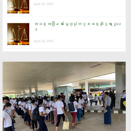
April 26, 2016
အသင္းအဖြဲ႕မ်ားမွတ္ပုံတင္ၿခင္းဆိုင္ရာဥပေ
ဒ
April 26, 2016