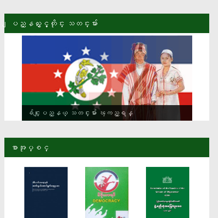
ျပည္နယ္ႏွင့္တိုင္း သတင္းမ်ား
ခ်င္းျပည္နယ္ သတင္းမ်ား ၾကည့္ရန္
စာအုပ္စင္