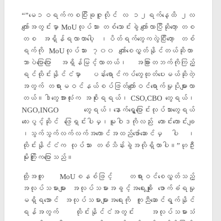
“”မေ၁ဝရက်ကစပြီးခုဇူလိုင် လ ၁၂ရက်နေ့ထိ ၂လ
ကျော်အတွင်းမှာ MoUလုပ်သား တစ်သောင်းခွဲ ကျော်လာပြီဆိုတော့ တစ
တစ အရှိန်ရလာတာပေါ့ ၊ပိတ်ရက်တွေကလွဲပြီးတော့ တစ်
ရက်ကို MoUလုပ်သား ၇၀၀ ကျော်စေလွှတ်နိုင်တယ်ဆိုတာ
ဘာပဲပြောပြော အရှိန်မြင့်လာတယ်၊ အခြားတဘက်ကိုကြည့်
ရင်ထိုင်းနိုင်ငံမှာ ပန်းရောင်ကပ်တွေထုတ်ပေးမယ်ဆိုတဲ့
အတွက် တရားမဝင်နယ်စပ်ဖြတ်ကျော်ဝင်ရောက်မှုပိုများလာ
တယ်။ဒါတွေအားလုံးက အစိုးရရယ်၊ CSO,CBO တွေရယ်၊
NGO,INGO တွေရယ်၊နောက်ရွှေ့ပြောင်းလုပ်သားတွေရယ်
လေးပွင့်ဆိုင် ဖြေရှင်းပါမှ၊မူဝါဒကိုလည်း ကောင်းကောင်းချ
၊သွက်သွက်လက်လက်အကောင်အထည်ဖော်ဆောင်မှ ပါ ၊
ထိုင်းနိုင်ငံက လုပ်သား တစ်သိန်းခွဲအလိုရှိတာပါ။”ဟုဦး
မိုးကြိုးကပြောသည်။
ထို့အတူ MoUစနစ်ဖြင့် တရားဝင်စေလွှတ်သည့်
အလုပ်သမားများ အလုပ်သမားအခွင့်အရေးချိုး ဖောက်ခံရမှု
မရှိရအောင် အလုပ်သမားများအရေးကို ကူညီဆောင်ရွက်နိုင်
ရန်အတွက် ထိုင်းနိုင်ငံအတွင်း အလုပ်သမားသံ