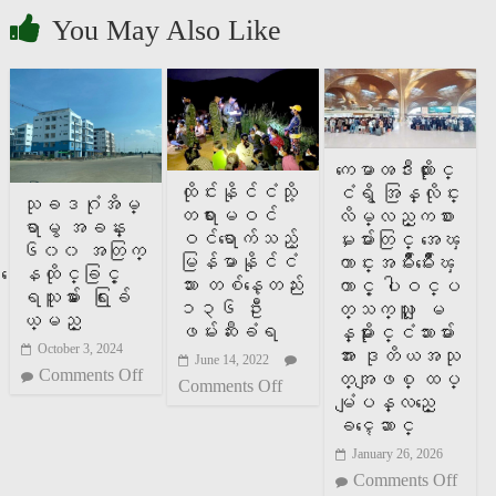
You May Also Like
ကေမာၻဒီးယားႏိုင္
ထိုင်းနိုင်ငံသို့
ငံရွိ အြန္လိုင္း
သုခဒဂုံအိမ္
တရားမဝင်
လိမ္လည္ကစား
ရာမွ အခန္း
ဝင်ရောက်သည့်
မႈမ်ားတြင္ အေၾ
၆၀၀ အတြက္
မြန်မာနိုင်ငံ
ကာင္းအမ်ိဳးမ်ိဳးေၾ
ေနထိုင္ခြင့္
သား တစ်နေ့တည်း
ကာင့္ ပါဝင္ပ
ရသူမ်ား ေရြးခ်
၁၃၆ ဦး
တ္သက္သူ ျမ
ယ္မည္
ဖမ်းဆီးခံရ
န္မာႏိုင္ငံသားမ်ား
October 3, 2024
အား ဒုတိယအသု
June 14, 2022
Comments Off
တ္အျဖစ္ ထပ္
Comments Off
မံျပန္လည္ေ
ခၚေဆာင္
January 26, 2026
Comments Off