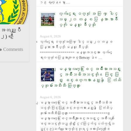
၁၉ ရက္ေန႔မွာ …
ေလ့က်င့္ေရး ဝတ္စုံ အ တြ က္ ေပါင္
သန္း ၂၀ တန္ စ ပြ န္ဆာ စာခ်ဳ
ပ္ကို မန္ယူ ခ်ဳပ္ဆို
 အတည္ျပဳ
) ဦးေ
August 6, 2026
ေလ့က်င့္ေရး ဝတ္စုံအတြက္ ေပါင္ သန္း ၂၀ တန္ စ
ပြန္ဆာ စာခ်ဳပ္ကို မန္ယူ ခ်ဳပ္ဆို 
Comments
================= မန္ယူအသင္းဟာ ေလ့က်င့္ေ
ရး၀တ္စုံစပြန္ဆာအျဖစ္ Betway နဲ႔ …
ျမန္မာ့လက္ေ႐ြးစင္ အမ်ိဳးသားအသင္းႏွ
င့္ အမ်ိဳးသမီးအသင္းတို႔ ကြင္း သြ
င္း ျခင္းခတ္ကစားနည္း၌ ေငြ တံဆိ
ပ္ဆုမ်ားအသီးသီး ဆြတ္ခူး
August 6, 2026
ျမန္မာ့လက္ေ႐ြးစင္ အမ်ိဳးသားအသင္းႏွင့္ အမ်ိဳးသမီးအ
သင္းတို ကြင္းသြင္းျခင္းခတ္ကစားနည္း၌ ေငြတံဆိပ္
ဆုမ်ားအသီးသီးဆြတ္ခူး ==================== ျ
မန္မာ့လက္ေ႐ြးစင္အမ်ိဳးသားျခင္းအသင္းႏွင့္ အမ်ိဳးသမီးျ
ခင္းအသင္းတိုသည္ ထိုင္းႏိုင္ငံတြင္က်င္းပလ်က္ရွိသ
ည့္ (၃၉)ႀကိမ္ေျမာက္ထိုင္းဘုရင့္ဖလားပိုက္ေက်ာ္ျခ