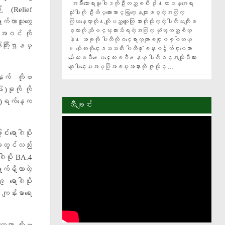
  အမ်ဳိးသားေရးမူဝါဒကိုဦးတည္ၿပီး ဒို႔တာဝန္အေရး
် (Relief
သံုးပါးကို ဦးထိပ္ထားေဆာင္ရြက္ေနတာျဖစ္တဲ့အတြက္ 
က်လာသူတွေ
ကြၽန္ေတာ္တို႔လိုျပည္သူေတြ အားကိုးထိုက္တဲ့ပါတီႀကီးျဖ
စ္တာကို သိျမင္ၾကားသိရတဲ့အတြက္ ယံုၾကည္စိတ္
ါအဝင် ကို
နဲ႔ အခုလို ပါတီကိုဝင္ေရာက္လာျခင္းျဖစ္ပါတယ္​
န်ကြီးဌာနမှ
။ မႏၲေလးတိုင္းေဒသႀကီး ပါတီ႐ံုးခန္းမ၌က်င္းပေသာ 
မႏၲေလးၿမိဳ႕ေပၚေလးၿမိဳ႕နယ္ ပါတီဝင္အဆုိျပဳလႊာ
စုေပါင္းေပးအပ္ပြဲအခမ္းအနားကုိ ဇူလိုင္ …
အနက် ကိုဗ
၆)ခုကို ကို
၀)ရက်နေ့က
သီချင်း
းရောဂါပိုး
ုတွင်လည်း
ဂါပိုး BA.4
က်ရှိလာတဲ့
 ရောဂါပိုး
ကျန်းမာရေး