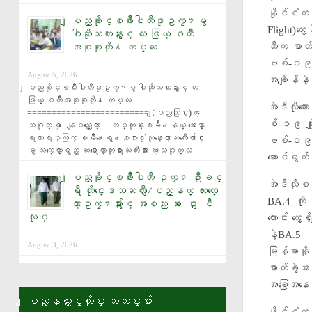
နိုင်ငံတ
ျပည္ခိုင္ၿဖိဳးပါတီဒုဥကၠ႒မွ
Flight)တ
ဝါဆိုသကၤန္းႏွင့္ လႉ ဖြယ္ ဝတၳဳ
ဆီက ဓာတ်
အစုစုတို႔ ကပ္လႉ
ဗစ်-၁၉ ရော
August 5, 2026
အချိန်နဲ့
ျပည္ခိုင္ၿဖိဳးပါတီဒုဥကၠ႒မွ ဝါဆိုသကၤန္းႏွင့္ လႉ
ဖြယ္ ဝတၳဳအစုစုတို႔ ကပ္လႉ 
အဲဒီလိုဆ
========================= (ျပည္တြင္း)ၾ
စ်-၁၉ မျို
သဂုတ္ ၄ ေနျပည္ေတာ္ ၊တပ္ကုန္းၿမိဳ႕နယ္ အေနာ္
ရထာရပ္ကြက္ ၿမိဳ႕ေရွ႕စႏၵာ႐ုံဘုန္းေတာ္ႀကီးေက်ာင္း
ဗစ်-၁၉ ရ
မွ သက္ေတာ္ရွည္ ဆရာေတာ္ဘုရားႀကီးအား ၾသဂုတ္လ …
ဆောင်ရွက်
ျပည္ခိုင္ၿဖိဳးပါတီ ဥကၠ႒ ဦးခင္
အဲဒီလိုစစ
ရီ တိုင္းေဒသႀကီး/ျပည္နယ္ လႊတ္ေ
BA.4 ကို
တာ္ဥကၠ႒မ်ားႏွင့္ အစည္း အ ေဝး ျပဳ
လုပ္
ကောင်း တွေ
နဲ့BA.5 တ
August 3, 2026
မြန်မာနို
ဓာတ်ခွဲအတ
အခြေအနေမ
ျပည္နယ္ႏွင့္တိုင္း သတင္းမ်ား