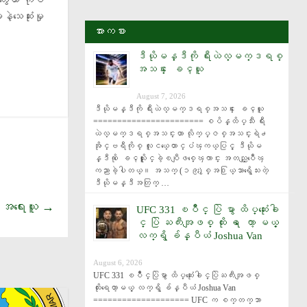
းတွေဟာ ကိုဗ
့သေဆုံးမှု
အားကစား
ဒီယိုမန္ဒီကို ရီးယဲလ္မက္ဒရစ္
အသင္း ေခၚယူ
August 7, 2026
ဒီယိုမန္ဒီကို ရီးယဲလ္မက္ဒရစ္အသင္း ေခၚယူ 
======================= စပိန္ထိပ္သီး ရီး
ယဲလ္မက္ဒရစ္အသင္းဟာ လိုက္ပ္ဇစ္အသင္းရဲ႕ 
အိုင္ဗရီကိုစ္ လူငယ္ေတာင္ပံၾကယ္ပြင့္ ဒီယိုမ
န္ဒီကို ေခၚယူႏိုင္ခဲ့ၿပီျဖစ္ေၾကာင္း အတည္ျပဳေၾ
ကညာခဲ့ပါတယ္။ အသက္ (၁၉)ႏွစ္အ႐ြယ္သာရွိေသးတဲ့ 
ဒီယိုမန္ဒီအတြက္ …
ု အရေးယူ
→
UFC 331 ၿပိဳင္ ပြဲ မွာ ထိပ္ဆုံးေခါ
င္ ပြဲ ႀကီးအျဖစ္ ထိုး ရ ေတာ့ မယ့္
လက္ရွိ ခ်န္ပီယံ ‌Joshua Van
August 6, 2026
UFC 331 ၿပိဳင္ပြဲမွာ ထိပ္ဆုံးေခါင္ပြဲႀကီးအျဖစ္ 
ထိုးရေတာ့မယ့္ လက္ရွိ ခ်န္ပီယံ ‌Joshua Van 
==================== UFC က စက္တက္ဘာ 