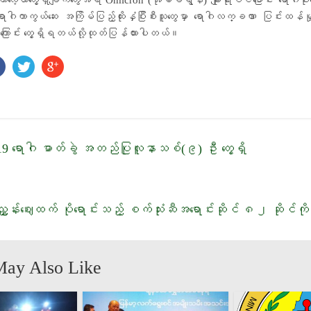
လေ့လာတွေ့ရှိချက်တွေအရ Omicron (အိုမီခရွန်) မျိုးရိုးဗီဇပြောင်း ရောဂါပို
ဂါကာကွယ်ဆေး အကြိမ်ပြည့်ထိုးနှံပြီးစီးသူတွေမှာ ရောဂါလက္ခဏာ ပြင်းထန်မှုနဲ
ည်း ကြောင်း တွေ့ရှိရတယ်လို့ထုတ်ပြန်ထားပါတယ်။
9 ရောဂါ ဓာတ်ခွဲ အတည်ပြုလူနာသစ်(၉) ဦး တွေ့ရှိ
ှန်းဈေးထက် ပိုရောင်းသည့် စက်သုံးဆီအရောင်းဆိုင် ၈၂ ဆိုင်ကိ
May Also Like