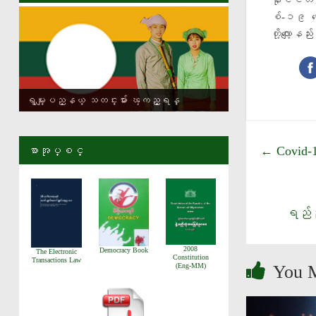
နိုင်ငံတကာ
စ်-၁၉ ရော
တို့လျော့န
ရွမ္းျပည္နယ္ သတင္းမ်ား ၾကည့္ရန္
Covid-1
စာအုပ္စင္
←
ရည်ညွ
2008
Democracy Book
The Electronic
Constitution
Transactions Law
(Eng-MM)
You 