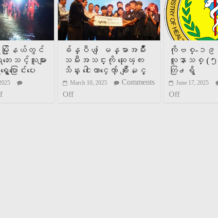
ြို့နယ်တွင်
ခ်န္ပီယံ ျမန္မာအမ်ိဳး
ကိုဗစ္-၁၉
ရေဘေးသင့်သူများ
သမီးအသင္းကို ဆုေၾကး
လူနာသစ္ (၅၂
ှေ့ပြောင်းပေး
သိန္း ငါးေထာင္ေက်ာ္ ခ်ီးျမႇင့္
တြ႕ရွိ
Comments
 2025
March 10, 2025
June 17, 2025
f
Off
Off