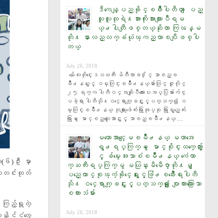
ဒီကေန့ျပည္ခုိင္ၿဖိဳးပါတီဟာ ျပည္
သူလူထုရဲ႔အားကိုးအားထားျပဳရမ
ယ္႕ပါတီျဖစ္တယ္ဆိုတာ ကြၽန္မ
တို႔ နားလည္လက္ခံယုံၾကည္လာၿပီျဖစ္ပါ
တယ္
July 26, 2018
  မႏၲေလးတိုင္းေဒသႀကီး မိတီၴလာခ႐ိုင္ သာစည္ၿ
မိဳ႕နယ္ႏွင့္ ဝမ္းတြင္းၿမိဳ႕နယ္မ်ားတြင္ ဇူလိုင္ 
၂၅ ရက္က ပါတီဝင္အဆိုျပဳလႊာေပးအပ္ပြဲမ်ားက်င္း
ပခဲ့ရာ ပါတီသို႔ဝင္ေရာက္ျခင္းႏွင့္ပတ္သက္၍ ဝ
မ္းတြင္းၿမိဳ႕နယ္ ဘုရားျဖဴေက်းရြာအုပ္စု ရြာရွည္ေက်း
ရြာမွ ေမာင္စည္သူေအာင္ႏွင့္ သာစည္ၿမိဳ႕နယ္ …
မဟာေအာင္ေျမၿမိဳ႕နယ္ မဟာအေ
ရွ႕ရပ္ကြက္မွ ေမာင္စုိင္းထက္ေက်ာ္ႏွ
င့္ ခ်မ္းေအးသာစံၿမိဳ႕နယ္ ကံေကာ
ား(၆)ဦး မှာ
က္ႀကီးရပ္ကြက္မွ မယြန္းမီမီေဇာ္တုိ႔မွ ျ
သတင်းထုတ်
ပည္ေထာင္စုၾကံ့ခုိင္ေရးႏွင့္ဖြံ႕ၿဖိဳးေရးပါတီ
သုိ႔ ဝင္ေရာက္ျခင္းႏွင့္ပတ္သက္၍ ​ေျပာျကားသြား​ေသာ
စကားသံမ်ား
ကြည့်ရှုတဲ့
July 26, 2018
ိုင်ငံတွေ