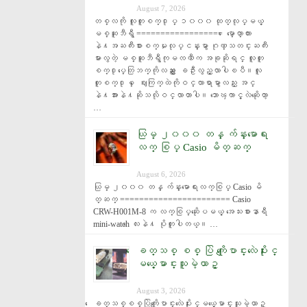
August 7, 2026
တစ္လကို လူတူစက္႐ုပ္ ၁၀၀၀ ထုတ္လုပ္မယ့္ 
မစ္ဆူဘီရွီ ================== ေမာ္ေတာ္ကား
နဲ႔အႀကီးစားစက္မႈလုပ္ငန္းမွာ ဂုဏ္သတင္းႀကီး
မားလွတဲ့ မစ္ဆူဘီရွီကုမၸဏီက အခုဆိုရင္ လူတူ
စက္႐ုပ္ေတြဘက္ကိုလည္း ေျခဦးလွည့္လာပါၿပီ။လူ
တူစက္႐ုပ္ ေဈးကြက္ထဲကိုဝင္လာရာမွာလည္း အင္
နဲ႔အားနဲ႔ဆိုသလိုဝင္လာတာပါ။ ဘာေၾကာင့္လဲဆိုေတာ့ 
…
ယြမ္ ၂၀၀၀ တန္ က်န္းမာေရး
လက္ စြပ္ Casio မိတ္ဆက္
August 6, 2026
ယြမ္ ၂၀၀၀ တန္ က်န္းမာေရးလက္စြပ္ Casio မိ
တ္ဆက္ ======================= Casio 
CRW-H001M-8 က လက္စြပ္ဆိုေပမယ့္ အေသးစားနာရီ 
mini-watch ေလးနဲ႔ ပိုတူပါတယ္။ …
ေခတ္သစ္ စစ္ ပြဲ ကိုေျပာင္းလဲေပးႏိုင္
မယ့္ေမာင္းသူမဲ့ယာဥ္
August 3, 2026
ေခတ္သစ္စစ္ပြဲကိုေျပာင္းလဲေပးႏိုင္မယ့္ေမာင္းသူမဲ့ယာဥ္ 