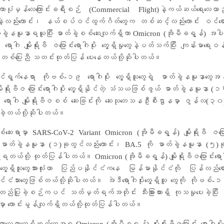
ကာပုံမှန်လေကြောင်းခရီးစဉ် (Commercial Flight)နဲ့ကယ်ဆယ်ရေးလေယာဉ
ွေနဲ့လည်းကောင်း၊ နယ်စပ်ဝင်ထွက်ဂိတ်တွေက တစ်ဆင့်လည်းကောင်း ဝင်ရော
ခွဲနမူနာရယူပြီး ဓာတ်ခွဲစစ်ဆေးလျက်ရှိကာ Omicron (အိုမီခရွန်) အပ
ဂါ မျိုးရိုးဗီ ဇပြောင်းရောဂါပိုး တွေ့ရှိမှုတွေနဲ့ပတ်သက်ပြီး ကျန်းမာရေးဝ
 တစ်ပြေးညီ သတင်းထုတ်ပြန် ပေးနေတယ်လို့ဆိုပါတယ်။
ောင်ရွက်နေရာ ကိုဗစ်-၁၉ ရောဂါပိုး တွေ့ရှိသူတွေရဲ့ ဓာတ်ခွဲနမူနာတွေ
းရိုးဗီဇ ပြောင်းရောဂါပိုး တွေ့ရှိနိုင်တဲ့ သံသယဖြစ်ဖွယ် ဓာတ်ခွဲနမူနာ (၁
ောဂါ မျိုးရိုးဗီဇစစ် ဆေးခြင်းကို ဆေးသုတေသနဦးစီးဌာနမှာ ဇွန်လ(၃
ခဲ့တယ်လို့ဆိုပါတယ်။
်ဆေးရာမှာ SARS-CoV-2 Variant Omicron (အိုမီခရွန်) မျိုးရိုးဗီ ဇပြောင်
 ဓာတ်ခွဲနမူနာ (၁)ခုတွင်လည်းကောင်း၊ BA.5 ကို ဓာတ်ခွဲနမူနာ (၅)ခ
့ရှိရတယ်လို့ ထုတ်ပြန်ပါတယ်။ Omicron (အိုမီခရွန်) မျိုးရိုးဗီဇပြောင်းရော
ွေ့ရှိသူတွေအားလုံးဟာ ပြည်ပနိုင်ငံကနေ မြန်မာနိုင်ငံကို ပြန်လည်ရော
င်ငံသားတွေဖြစ်တယ်လို့ဆိုပါတယ်။ အဲဒီရောဂါပိုးတွေ့ရှိသူ တွေကို ကိုဗစ်-၁၉
ည်ပြုခဲ့စဉ်ကပင် သတ်မှတ်ရက်အတိုင်း သီးခြားထားရှိ ကုသမှုပေးခဲ့ပြီး 
ှာ ကောင်းမွန်လျက်ရှိတယ်လို့ထုတ်ပြန်ပါတယ်။