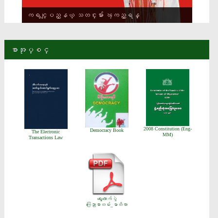
ခ်င္းျပည္နယ္ သတင္းမ်ား ၾကည့္ရန္
စာအုပ္စင္
2008 Constitution (Eng-
Democracy Book
The Electronic
MM)
Transactions Law
ရွေးကောက်ပွဲ
ကြေညာစာတမ်း_မာတိကာ