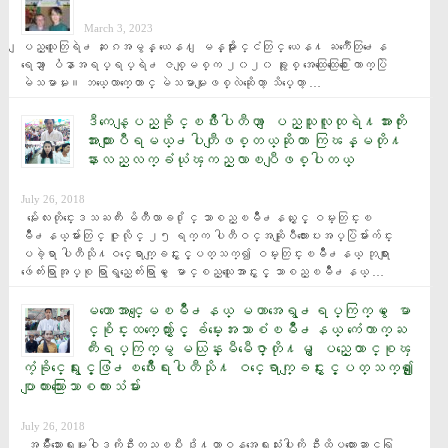
March 3, 2023
ျပည္သူေတြရဲ႕ ဆႏၵအမွန္ ယေန႔ ျမန္မာႏိုင္ငံတြင္ ယေန႔ ႀကဳံေတြ႕ေန
ရေသာ ျပႆနာအရပ္ရပ္ရဲ႕ ဇစ္ျမစ္က ၂၀၂၀ ခုႏွစ္ အေထြေထြေ႐ြးေကာက္ပြဲ 
မဲသမာမႈ။ ဘယ္ေလာက္ေတာင္ မဲသမာမႈျဖစ္လဲဆိုေတာ့ သိပ္ေတာ့ …
ဒီကေန့ျပည္ခုိင္ၿဖိဳးပါတီဟာ ျပည္သူလူထုရဲ႔အားကိုး
အားထားျပဳရမယ္႕ပါတီျဖစ္တယ္ဆိုတာ ကြၽန္မတို႔
နားလည္လက္ခံယုံၾကည္လာၿပီျဖစ္ပါတယ္
July 26, 2018
  မႏၲေလးတိုင္းေဒသႀကီး မိတီၴလာခ႐ိုင္ သာစည္ၿမိဳ႕နယ္ႏွင့္ ဝမ္းတြင္းၿ
မိဳ႕နယ္မ်ားတြင္ ဇူလိုင္ ၂၅ ရက္က ပါတီဝင္အဆိုျပဳလႊာေပးအပ္ပြဲမ်ားက်င္း
ပခဲ့ရာ ပါတီသို႔ဝင္ေရာက္ျခင္းႏွင့္ပတ္သက္၍ ဝမ္းတြင္းၿမိဳ႕နယ္ ဘုရားျ
ဖဴေက်းရြာအုပ္စု ရြာရွည္ေက်းရြာမွ ေမာင္စည္သူေအာင္ႏွင့္ သာစည္ၿမိဳ႕နယ္ …
မဟာေအာင္ေျမၿမိဳ႕နယ္ မဟာအေရွ႕ရပ္ကြက္မွ ေမာ
င္စုိင္းထက္ေက်ာ္ႏွင့္ ခ်မ္းေအးသာစံၿမိဳ႕နယ္ ကံေကာက္ႀ
ကီးရပ္ကြက္မွ မယြန္းမီမီေဇာ္တုိ႔မွ ျပည္ေထာင္စုၾ
ကံ့ခုိင္ေရးႏွင့္ဖြံ႕ၿဖိဳးေရးပါတီသုိ႔ ဝင္ေရာက္ျခင္းႏွင့္ပတ္သက္၍ ​ေျ
ပာျကားသြား​ေသာစကားသံမ်ား
July 26, 2018
  အမ်ဳိးသားေရးမူဝါဒကိုဦးတည္ၿပီး ဒို႔တာဝန္အေရးသံုးပါးကို ဦးထိပ္ထားေဆာင္ရြ