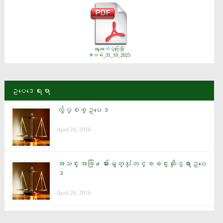
ရွေးကောက်ပွဲကြေငြာ
စာတမ်း_31_10_2025
ဥပေဒေရးရာ
လွ်ပ္စစ္ဥပေဒ
April 26, 2016
အသင္းအဖြဲ႕မ်ားမွတ္ပုံတင္ၿခင္းဆိုင္ရာဥပေ
ဒ
April 26, 2016