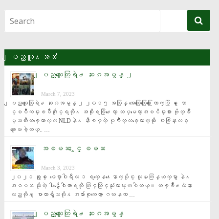
ျပည္သူ႔အသံ
ျပည္သူေတြရဲ႕ ဆႏၵအမွန္ ၂
March 7, 2023
ျပည္သူေတြရဲ႕ ဆႏၵအမွန္ ၂ ၂၀၁၅ အလြန္ အေထြေထြေ႐ြးေကာက္ပြဲ မွ ေသာ
င္ၿပိဳကမ္းၿပိဳအႏိုင္ရလို႔ အစိုးရဖြဲ႕ေတာ့ တပ္မေတာ္အၿငိမ္းစား ဗိုလ္ခ်ဳ
ပ္ႀကီးတစ္ေယာက္က NLDနဲ႔ နီးစပ္တဲ့ ပုဂၢိဳလ္တစ္ေယာက္ကို ေမးခြန္းတစ္
ခုေမးခဲ့တယ္.. …
အဓမၼ ႏွင့္ ဓမၼ
March 3, 2023
၂၀၂၁ ခုႏွစ္ ေဖေဖာ္ဝါရီလ ၁ ရက္ေန႔ေနာက္ပိုင္း လူမႈကြန္ယက္မွာ နဲ႔ 
အဓမၼ ဆိုတဲ့ ပါဠိေဝါဟာရကို တြင္တြင္သုံးလာၾကပါတယ္။ တစ္ခ်ိဳ႕လဲနား
လည္လို႔ ေျပာတာရွိသလို႔ အမ်ားစုကေတာ့ ဂဃနဏ …
ျပည္သူေတြရဲ႕ ဆႏၵအမွန္