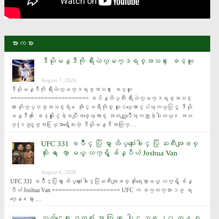
အားကစား
ဒီယိုမန္ဒီကို ရီးယဲလ္မက္ဒရစ္အသင္း ေခၚယူ
August 7, 2026
ဒီယိုမန္ဒီကို ရီးယဲလ္မက္ဒရစ္အသင္း ေခၚယူ 
======================= စပိန္ထိပ္သီး ရီးယဲလ္မက္ဒရစ္အသင္း
ဟာ လိုက္ပ္ဇစ္အသင္းရဲ႕ အိုင္ဗရီကိုစ္ လူငယ္ေတာင္ပံၾကယ္ပြင့္ ဒီယို
မန္ဒီကို ေခၚယူႏိုင္ခဲ့ၿပီျဖစ္ေၾကာင္း အတည္ျပဳေၾကညာခဲ့ပါတယ္။ အသ
က္ (၁၉)ႏွစ္အ႐ြယ္သာရွိေသးတဲ့ ဒီယိုမန္ဒီအတြက္ …
UFC 331 ၿပိဳင္ ပြဲ မွာ ထိပ္ဆုံးေခါင္ ပြဲ ႀကီးအျဖစ္
ထိုး ရ ေတာ့ မယ့္ လက္ရွိ ခ်န္ပီယံ ‌Joshua Van
August 6, 2026
UFC 331 ၿပိဳင္ပြဲမွာ ထိပ္ဆုံးေခါင္ပြဲႀကီးအျဖစ္ ထိုးရေတာ့မယ့္ လက္ရွိ ခ်န္
ပီယံ ‌Joshua Van ==================== UFC က စက္တက္ဘာ ၁၉ ရ
က္ေန႔မွာ …
ေလ့က်င့္ေရး ဝတ္စုံ အ တြ က္ ေပါင္ သန္း ၂၀ တန္ စ