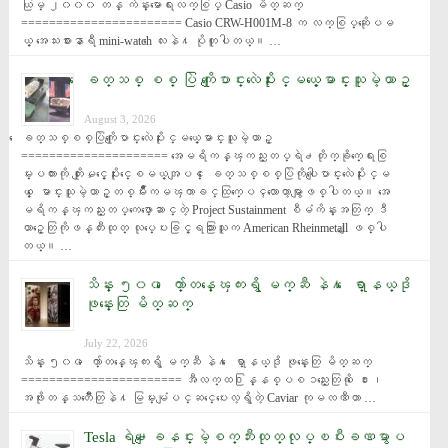
ယြမ္ ၂၀၀၀ တန္ က်န္းမာေရးလက္စြပ္ Casio မိတ္ဆက္ 
======================= Casio CRW-H001M-8 က လက္စြပ္ဆိုေပမ
ယ့္ အေသးစားနာရီ mini-watch ေလးနဲ႔ ပိုတူပါတယ္။ …
ေခတ္သစ္ စစ္ ပြဲ ကိုေျပာင္းလဲေပးႏိုင္မယ့္ေမာင္းသူမဲ့ယာဥ္
August 3, 2026
ေခတ္သစ္စစ္ပြဲကိုေျပာင္းလဲေပးႏိုင္မယ့္ေမာင္းသူမဲ့ယာဥ္ 
===================== အေမရိကန္ၾကည္းတပ္ရဲ႕တိုက္ခိုက္ေရးစြ
မ္းပကားကို တိုးျမႇင့္ေပးႏိုင္ေစမယ့္အျပင္ ေခတ္သစ္စစ္ပြဲကိုပါေျပာင္းလဲေပးႏိုင္မ
ယ့္ ေမာင္းသူမဲ့ယာဥ္တစ္မ်ိဳးကမၾကာခင္ထြက္ေပၚလာေတာ့မွာျဖစ္ပါတယ္။ အေ
မရိကန္ၾကည္းတပ္ကေဖာ္ေဆာင္တဲ့ Project Sustainment စီမံကိန္းအတြက္ ဒီ
ယာဥ္ေတြကိုဖန္တီးထုတ္ လုပ္ေပးခြင့္ရသြားသူက American Rheinmetall ျဖစ္ပါ
တယ္။ …
သိန္း ၅၀၀ ေက်ာ္တန္ေၾကးရွိ မက္ဆီ နဲ႔ ေရာ္နယ္ဒို
ဖုန္းေတြ မိတ္ဆက္
July 22, 2026
သိန္း ၅၀၀ ေက်ာ္တန္ေၾကးရွိ မက္ဆီ နဲ႔ ေရာ္နယ္ဒို ဖုန္းေတြ မိတ္ဆက္ 
======================= အီလက္ထ႐ြန္နစ္ပစၥည္းေတြကို ေ႐ႊ၊ 
အဖိုးတန္သတၱဳေတြနဲ႔ မြမ္းမံျပင္ဆင္ေပးေလ့ရွိတဲ့ Caviar ကုမၸဏီဟာ …
Tesla ရဲ႕‌ေျခနင္းမဲ့စက္ဘီးထုတ္လုပ္ၿပီးခဏမွာပ