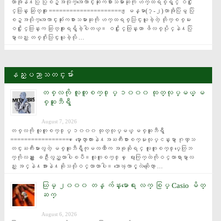
လာအိုနဲ႔ပြဲ ပြဲစဥ္အလိုက္အေကာင္းဆုံးကစားသမားဆုကို ဟက္ထရစ္ရွင္ ဝင္းႏို
င္ထြန္း ဆြတ္ခူး ====================== ျမန္မာ(၇-၂)လာအိုပြဲမွ ပြဲ
စဥ္အလိုက္အေကာင္းဆုံးကစားသမားဆုကို ဟက္ထရစ္သြင္းယူခဲ့တဲ့ တိုက္စစ္မႉး 
ဝင္းႏိုင္ထြန္းက ဆြတ္ခူးရရွိခဲ့ပါတယ္။ ဝင္းႏိုင္ထြန္းဟာ ဖိလစ္ပိုင္နဲ႔ပြဲ
မွာလည္း တစ္ဂိုးသြင္းယူခဲ့လို …
နည္းပညာသတင္းမ်ား
တစ္လကို လူတူစက္႐ုပ္ ၁၀၀၀ ထုတ္လုပ္မယ့္ မ
စ္ဆူဘီရွီ
August 7, 2026
တစ္လကို လူတူစက္႐ုပ္ ၁၀၀၀ ထုတ္လုပ္မယ့္ မစ္ဆူဘီရွီ 
================== ေမာ္ေတာ္ကားနဲ႔အႀကီးစားစက္မႈလုပ္ငန္းမွာ ဂုဏ္သ
တင္းႀကီးမားလွတဲ့ မစ္ဆူဘီရွီကုမၸဏီက အခုဆိုရင္ လူတူစက္႐ုပ္ေတြဘ
က္ကိုလည္း ေျခဦးလွည့္လာပါၿပီ။လူတူစက္႐ုပ္ ေဈးကြက္ထဲကိုဝင္လာရာမွာလ
ည္း အင္နဲ႔အားနဲ႔ဆိုသလိုဝင္လာတာပါ။ ဘာေၾကာင့္လဲဆိုေတာ့ …
ယြမ္ ၂၀၀၀ တန္ က်န္းမာေရး လက္ စြပ္ Casio မိတ္
ဆက္
August 6, 2026