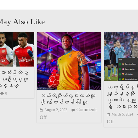
May Also Like
ားသံုးဦးထဲမွ
္ဦးေရာင္းထု
ာဆင္နယ္
လက္ရွိခ်န္ပ
န္ျမဴးနစ္ကိ
0
ဘယ်လ်ဂျီယံကွင်းလယ်လူ
တ္ထားတဲ့ နည္
ကို နော်တင်ဟမ် ခေါ်ယူ
ရဲ့ ေလဗာကူဆ
Comments
August 2, 2022
March 5, 2024
Off
Off