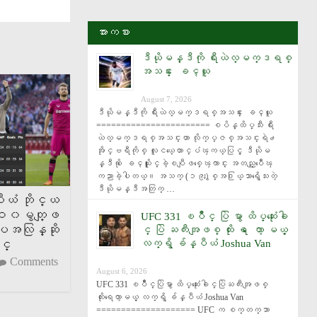
အားကစား
ဒီယိုမန္ဒီကို ရီးယဲလ္မက္ဒရစ္
အသင္း ေခၚယူ
August 7, 2026
ဒီယိုမန္ဒီကို ရီးယဲလ္မက္ဒရစ္အသင္း ေခၚယူ 
======================= စပိန္ထိပ္သီး ရီး
ယဲလ္မက္ဒရစ္အသင္းဟာ လိုက္ပ္ဇစ္အသင္းရဲ႕ 
အိုင္ဗရီကိုစ္ လူငယ္ေတာင္ပံၾကယ္ပြင့္ ဒီယိုမ
န္ဒီကို ေခၚယူႏိုင္ခဲ့ၿပီျဖစ္ေၾကာင္း အတည္ျပဳေၾ
ကညာခဲ့ပါတယ္။ အသက္ (၁၉)ႏွစ္အ႐ြယ္သာရွိေသးတဲ့ 
ဒီယိုမန္ဒီအတြက္ …
ီယံ ဘိုင္ယ
ု ၁၀မွတ္ျဖ
UFC 331 ၿပိဳင္ ပြဲ မွာ ထိပ္ဆုံးေခါ
းျပအလြန္ဆို
င္ ပြဲ ႀကီးအျဖစ္ ထိုး ရ ေတာ့ မယ့္
င္
လက္ရွိ ခ်န္ပီယံ ‌Joshua Van
Comments
August 6, 2026
UFC 331 ၿပိဳင္ပြဲမွာ ထိပ္ဆုံးေခါင္ပြဲႀကီးအျဖစ္ 
ထိုးရေတာ့မယ့္ လက္ရွိ ခ်န္ပီယံ ‌Joshua Van 
==================== UFC က စက္တက္ဘာ 