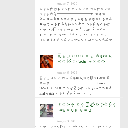
August 7, 2026
တစ္လကို လူတူစက္႐ုပ္ ၁၀၀၀ ထုတ္လုပ္မယ့္ 
မစ္ဆူဘီရွီ ================== ေမာ္ေတာ္ကား
နဲ႔အႀကီးစားစက္မႈလုပ္ငန္းမွာ ဂုဏ္သတင္းႀကီး
မားလွတဲ့ မစ္ဆူဘီရွီကုမၸဏီက အခုဆိုရင္ လူတူ
စက္႐ုပ္ေတြဘက္ကိုလည္း ေျခဦးလွည့္လာပါၿပီ။လူ
တူစက္႐ုပ္ ေဈးကြက္ထဲကိုဝင္လာရာမွာလည္း အင္
နဲ႔အားနဲ႔ဆိုသလိုဝင္လာတာပါ။ ဘာေၾကာင့္လဲဆိုေတာ့ 
…
ယြမ္ ၂၀၀၀ တန္ က်န္းမာေရး
လက္ စြပ္ Casio မိတ္ဆက္
August 6, 2026
ယြမ္ ၂၀၀၀ တန္ က်န္းမာေရးလက္စြပ္ Casio မိ
တ္ဆက္ ======================= Casio 
CRW-H001M-8 က လက္စြပ္ဆိုေပမယ့္ အေသးစားနာရီ 
mini-watch ေလးနဲ႔ ပိုတူပါတယ္။ …
ေခတ္သစ္ စစ္ ပြဲ ကိုေျပာင္းလဲေပးႏိုင္
မယ့္ေမာင္းသူမဲ့ယာဥ္
August 3, 2026
ေခတ္သစ္စစ္ပြဲကိုေျပာင္းလဲေပးႏိုင္မယ့္ေမာင္းသူမဲ့ယာဥ္ 