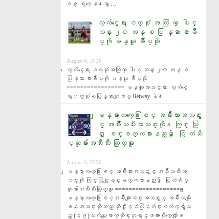
၁၉ ရက္ေန႔မွာ …
ေလ့က်င့္ေရး ဝတ္စုံ အ တြ က္ ေပါင္
သန္း ၂၀ တန္ စ ပြ န္ဆာ စာခ်ဳ
ပ္ကို မန္ယူ ခ်ဳပ္ဆို
August 6, 2026
ေလ့က်င့္ေရး ဝတ္စုံအတြက္ ေပါင္ သန္း ၂၀ တန္ စ
ပြန္ဆာ စာခ်ဳပ္ကို မန္ယူ ခ်ဳပ္ဆို 
================= မန္ယူအသင္းဟာ ေလ့က်င့္ေ
ရး၀တ္စုံစပြန္ဆာအျဖစ္ Betway နဲ႔ …
ျမန္မာ့လက္ေ႐ြးစင္ အမ်ိဳးသားအသင္းႏွ
င့္ အမ်ိဳးသမီးအသင္းတို႔ ကြင္း သြ
င္း ျခင္းခတ္ကစားနည္း၌ ေငြ တံဆိ
ပ္ဆုမ်ားအသီးသီး ဆြတ္ခူး
August 6, 2026
ျမန္မာ့လက္ေ႐ြးစင္ အမ်ိဳးသားအသင္းႏွင့္ အမ်ိဳးသမီးအ
သင္းတို ကြင္းသြင္းျခင္းခတ္ကစားနည္း၌ ေငြတံဆိပ္
ဆုမ်ားအသီးသီးဆြတ္ခူး ==================== ျ
မန္မာ့လက္ေ႐ြးစင္အမ်ိဳးသားျခင္းအသင္းႏွင့္ အမ်ိဳးသမီးျ
ခင္းအသင္းတိုသည္ ထိုင္းႏိုင္ငံတြင္က်င္းပလ်က္ရွိသ
ည့္ (၃၉)ႀကိမ္ေျမာက္ထိုင္းဘုရင့္ဖလားပိုက္ေက်ာ္ျခ