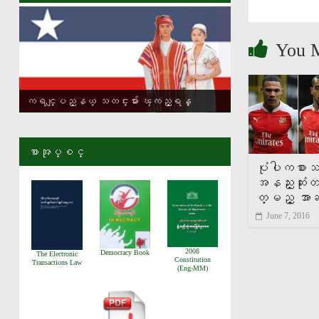
You 
ကရင္ျပည္နယ္ သတင္းမ်ား ၾကည့္ရန္
စာအုပ္စင္
ပံုပါကစားသမ
အနည္းဆံုးတစ
တ္မည့္ အ
June 7, 2016
2008
Democracy Book
The Electronic
Constitution
Transactions Law
(Eng-MM)