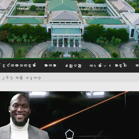
ႏိုင္ငံတကာသတင္းမ်ား
အားကစား
နည္းပညာ
ေဆာင္းပါး
အင
က႑မ်ား
၀ မွ ၂၆၅ အထိ ျမင့္တက္
ဆူဘီရွီ
န္ပီယံ ‌Joshua Van
်ဳပ္ဆို
ခတ္ကစားနည္း၌ ေငြ တံဆိပ္ဆုမ်ားအသီးသီး ဆြတ္ခူး