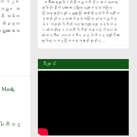
္ဇ္က ၁၂၈
  အမ်ဳိးသားေရးမူဝါဒကိုဦးတည္ၿပီး ဒို႔တာဝန္အေရး
သံုးပါးကို ဦးထိပ္ထားေဆာင္ရြက္ေနတာျဖစ္တဲ့အတြက္ 
ဲ့သည္။ အ
ကြၽန္ေတာ္တို႔လိုျပည္သူေတြ အားကိုးထိုက္တဲ့ပါတီႀကီးျဖ
ုၿပီး အဓိက
စ္တာကို သိျမင္ၾကားသိရတဲ့အတြက္ ယံုၾကည္စိတ္
ို ဂ်ာနယ္လ
နဲ႔ အခုလို ပါတီကိုဝင္ေရာက္လာျခင္းျဖစ္ပါတယ္​
။ မႏၲေလးတိုင္းေဒသႀကီး ပါတီ႐ံုးခန္းမ၌က်င္းပေသာ 
္းထားေသာအ
မႏၲေလးၿမိဳ႕ေပၚေလးၿမိဳ႕နယ္ ပါတီဝင္အဆုိျပဳလႊာ
စုေပါင္းေပးအပ္ပြဲအခမ္းအနားကုိ ဇူလိုင္ …
သီချင်း
Mask ႏွ
း ပါတီဝင္