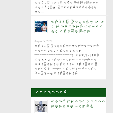
င္းၿပိဳင္ပြဲ ၂၀၂၆ ၿပိဳင္ ပြဲ၏ ကြင္းသြင္းျခင္း
ခတ္ၿပိဳင္ပြဲ၌ ေငြတံဆိပ္ဆုမ်ားအသီးသီးရရွိခဲ့ေၾ
ကာင္း …
လာအိုနဲ႔ပြဲ ပြဲစဥ္အလိုက္ အ ေကာ
င္း ဆုံး ကစားသမားဆုကို ဟက္ထရစ္
ရွင္ ဝင္းႏိုင္ထြန္း ဆြတ္ခူး
August 5, 2026
လာအိုနဲ႔ပြဲ ပြဲစဥ္အလိုက္အေကာင္းဆုံးကစားသမားဆုကို 
ဟက္ထရစ္ရွင္ ဝင္းႏိုင္ထြန္း ဆြတ္ခူး 
====================== ျမန္မာ(၇-၂)လာအို
ပြဲမွ ပြဲစဥ္အလိုက္အေကာင္းဆုံးကစားသမားဆုကို ဟက္
ထရစ္သြင္းယူခဲ့တဲ့ တိုက္စစ္မႉး ဝင္းႏိုင္ထြန္းက ဆြ
တ္ခူးရရွိခဲ့ပါတယ္။ ဝင္းႏိုင္ထြန္းဟာ ဖိလစ္ပိုင္
နဲ႔ပြဲမွာလည္း တစ္ဂိုးသြင္းယူခဲ့လို …
နည္းပညာသတင္းမ်ား
တစ္လကို လူတူစက္႐ုပ္ ၁၀၀၀
ထုတ္လုပ္မယ့္ မစ္ဆူဘီရွီ