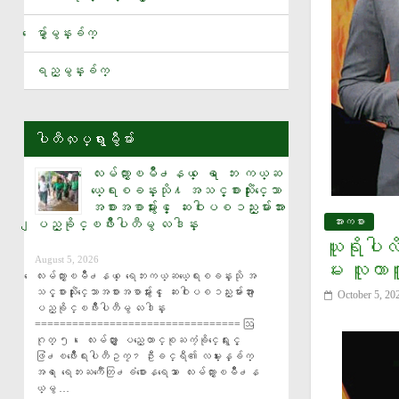
ေလးမ်က္ႏွာၿမိဳ႕နယ္ ေရ ေဘး ကယ္ဆယ္ေရးစခန္းသို႔ အသင့္စားသုံးႏိုင္ေသာအစားအစာမ်ာ
ေမွ်ာ္မွန္းခ်က္
ေရႀကီးနစ္ျမဳပ္မႈဒဏ္ခံရသည့္ ေက်း႐ြာမ်ားရွိ ျပည္သူမ်ားအား ျပည္ခိုင္ၿဖိဳးပါတ
ရည္မွန္းခ်က္
ဒီယိုမန္ဒီကို ရီးယဲလ္မက္ဒရစ္အသင္း ေခၚယူ
ပါတီလႈပ္ရွားမွဳမ်ား
ေလးမ်က္ႏွာၿမိဳ႕နယ္ ေရ ေဘး ကယ္ဆ
ယ္ေရးစခန္းသို႔ အသင့္စားသုံးႏိုင္ေသာ
အစားအစာမ်ားႏွင့္ ေဆးဝါးပစၥည္းမ်ားအား
အားကစား
ျပည္ခိုင္ၿဖိဳးပါတီမွ လႉဒါန္း
ယူရိုပါလ
August 5, 2026
မႉး လူကာ
ေလးမ်က္ႏွာၿမိဳ႕နယ္ ေရေဘးကယ္ဆယ္ေရးစခန္းသို အ
သင့္စားသုံးႏိုင္ေသာအစားအစာမ်ားႏွင့္ ေဆးဝါးပစၥည္းမ်ားအား ျ
October 5, 20
ပည္ခိုင္ၿဖိဳးပါတီမွ လႉဒါန္း 
================================= ဩ
ဂုတ္ ၅၊ ေလးမ်က္ႏွာ ျပည္ေထာင္စုႀကံ့ခိုင္ေရးႏွင့္
ဖြံ႕ၿဖိဳးေရးပါတီဥကၠ႒ ဦးခင္ရီ၏ လမ္းၫႊန္ခ်က္
အရ ေရေဘးႀကဳံေတြ႕ခံစားေနရေသာ ေလးမ်က္ႏွာၿမိဳ႕န
ယ္မွ …