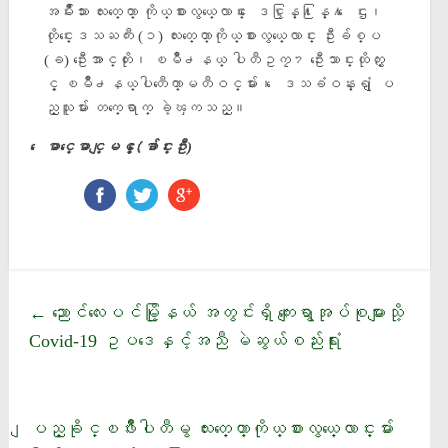
အမ်ဳိးသား လႊတ္ေတာ္ ကိုယ္စားလွယ္ေလာင္း ေဒၚၫြန္႔ၫြန္႔ ေဌး၊
တိုင္းေဒသႀကီး (၁) လႊတ္ေတာ္ကိုယ္စားလွယ္ေလာင္း ဦးခ်စ္ပ
(ခ) ဦးေအာင္တိုး၊ ၿမိဳ႕နယ္ ပါတီဥကၠ႒ ဦးေသာင္းထိုက္ႏွ
င့္ ၿမိဳ႕နယ္ပါတီေကာ္မတီဝင္မ်ား၊ ေဒသခံဝန္းရံ ျပ
ည္သူမ်ား တက္ေရာက္ ခ့ဲၾကသည္။
ေမာင္ေမာင္ျမင့္(ေခ်ာင္းဦး)
ညောင်လေးပင်မြို့နယ် အတွင်းရှိ ကျေးရွာအုပ်စုများသို့
←
Covid-19 ဥပဒေနှင့်အညီ မဲဆွယ်စည်းရုံး
ျပည္ခိုင္ၿဖိဳးပါတီမွ လႊတ္ေတာ္ကိုယ္စားလွယ္ေလာင္းမ်ား