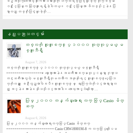
စဥ္အလိုက္အေကာင္းဆုံးကစားသမားဆုကို ဟက္ထရစ္သြင္းယူခဲ့တဲ့ တိုက္စစ္မႉး 
ဝင္းႏိုင္ထြန္းက ဆြတ္ခူးရရွိခဲ့ပါတယ္။ ဝင္းႏိုင္ထြန္းဟာ ဖိလစ္ပိုင္နဲ႔ပြဲ
မွာလည္း တစ္ဂိုးသြင္းယူခဲ့လို …
နည္းပညာသတင္းမ်ား
တစ္လကို လူတူစက္႐ုပ္ ၁၀၀၀ ထုတ္လုပ္မယ့္ မ
စ္ဆူဘီရွီ
August 7, 2026
တစ္လကို လူတူစက္႐ုပ္ ၁၀၀၀ ထုတ္လုပ္မယ့္ မစ္ဆူဘီရွီ 
================== ေမာ္ေတာ္ကားနဲ႔အႀကီးစားစက္မႈလုပ္ငန္းမွာ ဂုဏ္သ
တင္းႀကီးမားလွတဲ့ မစ္ဆူဘီရွီကုမၸဏီက အခုဆိုရင္ လူတူစက္႐ုပ္ေတြဘ
က္ကိုလည္း ေျခဦးလွည့္လာပါၿပီ။လူတူစက္႐ုပ္ ေဈးကြက္ထဲကိုဝင္လာရာမွာလ
ည္း အင္နဲ႔အားနဲ႔ဆိုသလိုဝင္လာတာပါ။ ဘာေၾကာင့္လဲဆိုေတာ့ …
ယြမ္ ၂၀၀၀ တန္ က်န္းမာေရး လက္ စြပ္ Casio မိတ္
ဆက္
August 6, 2026
ယြမ္ ၂၀၀၀ တန္ က်န္းမာေရးလက္စြပ္ Casio မိတ္ဆက္ 
======================= Casio CRW-H001M-8 က လက္စြပ္ဆိုေပမ