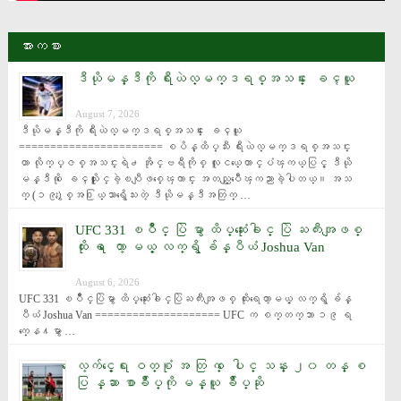
အားကစား
ဒီယိုမန္ဒီကို ရီးယဲလ္မက္ဒရစ္အသင္း ေခၚယူ
August 7, 2026
ဒီယိုမန္ဒီကို ရီးယဲလ္မက္ဒရစ္အသင္း ေခၚယူ 
======================= စပိန္ထိပ္သီး ရီးယဲလ္မက္ဒရစ္အသင္း
ဟာ လိုက္ပ္ဇစ္အသင္းရဲ႕ အိုင္ဗရီကိုစ္ လူငယ္ေတာင္ပံၾကယ္ပြင့္ ဒီယို
မန္ဒီကို ေခၚယူႏိုင္ခဲ့ၿပီျဖစ္ေၾကာင္း အတည္ျပဳေၾကညာခဲ့ပါတယ္။ အသ
က္ (၁၉)ႏွစ္အ႐ြယ္သာရွိေသးတဲ့ ဒီယိုမန္ဒီအတြက္ …
UFC 331 ၿပိဳင္ ပြဲ မွာ ထိပ္ဆုံးေခါင္ ပြဲ ႀကီးအျဖစ္
ထိုး ရ ေတာ့ မယ့္ လက္ရွိ ခ်န္ပီယံ ‌Joshua Van
August 6, 2026
UFC 331 ၿပိဳင္ပြဲမွာ ထိပ္ဆုံးေခါင္ပြဲႀကီးအျဖစ္ ထိုးရေတာ့မယ့္ လက္ရွိ ခ်န္
ပီယံ ‌Joshua Van ==================== UFC က စက္တက္ဘာ ၁၉ ရ
က္ေန႔မွာ …
ေလ့က်င့္ေရး ဝတ္စုံ အ တြ က္ ေပါင္ သန္း ၂၀ တန္ စ
ပြ န္ဆာ စာခ်ဳပ္ကို မန္ယူ ခ်ဳပ္ဆို