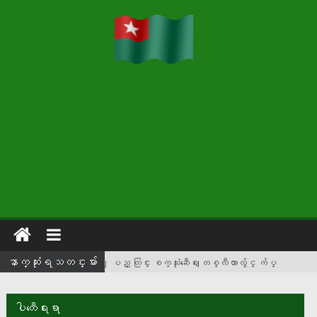
ေနာက္ဆံုးရသတင္းမ်ား
ျပည္ တြင္း စက္သုံးဆီေဈး တစ္လီတာလွ်င္ က်ပ္
၁၇၀ မွ ၂၆၅ အထိ ျမင့္တက္
တစ္လကို လူတူစက္႐ုပ္ ၁၀၀၀ ထုတ္လုပ္မယ့္ မစ္ဆူဘီရွီ
ပါတီေရးရာ