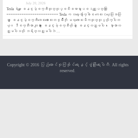
July 20, 2026
Tesla ရဲ႕‌ေျခနင္းမဲ့စက္ဘီးထုတ္လုပ္ၿပီးခဏမွာပစၥည္းျပတ္သြား 
======================== Tesla က လမ္းေလွ်ာက္ခါစ ကေလးငယ္ေတြအတြ
က္ ေျခနင္းမဲ့စက္ဘီးအေသးစားေလးတစ္မ်ိဳးကို မၾကာေသးမီကထုတ္လုပ္လိုက္ပါတ
ယ္။ ဒီစက္ဘီးဟာ တျခား ေျခနင္းမဲ့စက္ဘီးလိုပဲ ေျခနင္းလည္းမပါ၊ ေမာ္တာလ
ည္းမပါသလို ဘရိတ္လည္းမပါဘဲ …
Copyright © 2016
ပြည်ထောင်စုကြံ့ခိုင်ရေးနှင့်ဖွံ့ဖြိုးရေးပါတီ
. All rights
reserved.