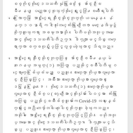
စစ္ကိုင္းတိုင္းေဒသႀကီး မုံရြာခ႐ိုင္ ေခ်ာင္းဦးၿ
မိဳ႕နယ္ ျပည္ေထာင္စုၾကံ့ခိုင္ေရးႏွင့္ဖြံ႕ၿဖိဳးေရးပါတီ
ေ႐ြးေကာက္ပြဲ ေအာင္ႏိုင္ေရး ဗီႏိုင္းဆိုင္းဘုတ္ကို ယမန္ေန႔ နံ
နက္ ၁ဝ နာရီ က ငါးလုံးတင္ေက်းရြာ ဦးေတဇာမင္းေနအိမ္၌
စိုက္ထူၾကရာ အခမ္းအနားသို႔ ပါတီဗဟိုအလုပ္အမႈေ
ဆာင္ တိုင္းေဒသႀကီးပါတီဥကၠ႒ ေဒါက္တာျမင့္သိန္း တက္ေ
ရာက္ကာ စက္ခလုပ္ႏွိပ္ဖြင့္လွစ္ ခ့ဲေၾကာင္း သိရသည္။
ေအာင္ႏိုင္ေရး ဗီႏိုင္းဆိုင္းဘုတ္တြင္ ေခ်ာင္းဦးၿမိဳ႕နယ္ မဲ
ဆႏၵနယ္ အမွတ္ (၁) အတြက္ ျပည္ခိုင္ၿဖိဳးပါတီမွ ဝ
င္ေရာက္ေ႐ြးခ်ယ္ခံမည့္ ျပည္သူ႔လႊတ္ေတာ္ ကိုယ္စားလွယ္ေလာ
င္း ဦးထြန္းလြင္၊ အမ်ဳိးသား လႊတ္ေတာ္ ကိုယ္စားလွယ္ေလာင္း ေ
ဒၚၫြန္႔ၫြန္႔ေ႒း၊ တိုင္းေဒသႀကီး (၁) လႊတ္ေတာ္ကိုယ္စား
လွယ္ေလာင္း ဦးခ်စ္ပ (ခ) ဦးေအာင္တိုးပုံမ်ား ပါဝင္ကာ ေက်းရြာ
အတြင္း ျပည္ခိုင္ၿဖိဳးခ်စ္သူမ်ားက Covid-19 လမ္းၫႊန္ခ်
က္မ်ားႏွင့္အညီ တေပ်ာ္တပါး စုေပါင္းစိုက္ထူ ခဲ့ၾကသည္။
အဆိုပါ ေအာင္ႏိုင္ေရးဗီႏိုင္း ဆိုင္းဘုတ္ဖြင့္ပြဲသို႔ ဗဟိုအလု
ပ္အမႈေဆာင္ တိုင္းေဒသႀကီးပါတီဥကၠ႒ ေဒါက္တာျမင့္သိ
န္း၊ ျပည္သူ႔လႊတ္ေတာ္ ကိုယ္စားလွယ္ေလာင္း ဦးထြန္းလြင္၊