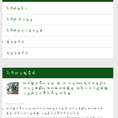
UFC 331 ၿပိဳင္ ပြဲ မွာ ထိပ္ဆုံးေခါင္ ပြဲ ႀကီးအျဖစ္ ထိုး ရ ေတာ့ မယ့္ လက္ရွိ
ပါတီ၏မူ၀ါဒ
ခ်န္ပီယံ ‌Joshua Van
ယြမ္ ၂၀၀၀ တန္ က်န္းမာေရး လက္ စြပ္ Casio မိတ္ဆက္
ပါတီ၏ သႏိၷဌာန္
ႏိုင္ငံေတာ္သမၼတ ထိုင္းႏိုင္ငံသို႔ ေရာက္ရွိ
ပါတီ၏လုပ္ငန္းစဥ္မ်ား
ေလ့က်င့္ေရး ဝတ္စုံ အ တြ က္ ေပါင္ သန္း ၂၀ တန္ စ ပြ န္ဆာ စာခ်ဳပ္ကို မ
န္ယူ ခ်ဳပ္ဆို
ေမွ်ာ္မွန္းခ်က္
ျမန္မာ့လက္ေ႐ြးစင္ အမ်ိဳးသားအသင္းႏွင့္ အမ်ိဳးသမီးအသင္းတို႔ ကြင္း သြင္း ျခ
ရည္မွန္းခ်က္
င္းခတ္ကစားနည္း၌ ေငြ တံဆိပ္ဆုမ်ားအသီးသီး ဆြတ္ခူး
ေလးမ်က္ႏွာၿမိဳ႕နယ္ ေရ ေဘး ကယ္ဆယ္ေရးစခန္းသို႔ အသင့္စားသုံးႏိုင္ေသာအစား
အစာမ်ားႏွင့္ ေဆးဝါးပစၥည္းမ်ားအား ျပည္ခိုင္ၿဖိဳးပါတီမွ လႉဒါန္း
ပါတီလႈပ္ရွားမွဳမ်ား
ေရႀကီးနစ္ျမဳပ္မႈဒဏ္ခံရသည့္ ေက်း႐ြာမ်ားရွိ ျပည္သူမ်ားအား ျပည္ခိုင္ၿဖိဳး
ေလးမ်က္ႏွာၿမိဳ႕နယ္ ေရ ေဘး ကယ္ဆယ္ေရးစခန္းသို႔
ပါတီက ကူညီေထာက္ပံ့
အသင့္စားသုံးႏိုင္ေသာအစားအစာမ်ားႏွင့္ ေဆးဝါးပစၥည္းမ်ားအား ျ
ဒီယိုမန္ဒီကို ရီးယဲလ္မက္ဒရစ္အသင္း ေခၚယူ
ပည္ခိုင္ၿဖိဳးပါတီမွ လႉဒါန္း
August 5, 2026
ေလးမ်က္ႏွာၿမိဳ႕နယ္ ေရေဘးကယ္ဆယ္ေရးစခန္းသို အသင့္စားသုံးႏိုင္ေသာအစားအစာ
မ်ားႏွင့္ ေဆးဝါးပစၥည္းမ်ားအား ျပည္ခိုင္ၿဖိဳးပါတီမွ လႉဒါန္း 