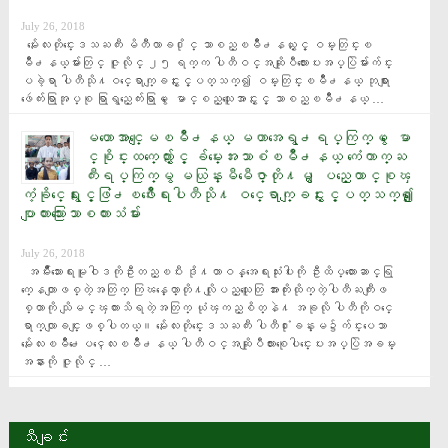
July 26, 2018
  မႏၲေလးတိုင္းေဒသႀကီး မိတီၴလာခ႐ိုင္ သာစည္ၿမိဳ႕နယ္ႏွင့္ ဝမ္းတြင္းၿ
မိဳ႕နယ္မ်ားတြင္ ဇူလိုင္ ၂၅ ရက္က ပါတီဝင္အဆိုျပဳလႊာေပးအပ္ပြဲမ်ားက်င္း
ပခဲ့ရာ ပါတီသို႔ဝင္ေရာက္ျခင္းႏွင့္ပတ္သက္၍ ဝမ္းတြင္းၿမိဳ႕နယ္ ဘုရားျ
ဖဴေက်းရြာအုပ္စု ရြာရွည္ေက်းရြာမွ ေမာင္စည္သူေအာင္ႏွင့္ သာစည္ၿမိဳ႕နယ္ …
မဟာေအာင္ေျမၿမိဳ႕နယ္ မဟာအေရွ႕ရပ္ကြက္မွ ေမာ
င္စုိင္းထက္ေက်ာ္ႏွင့္ ခ်မ္းေအးသာစံၿမိဳ႕နယ္ ကံေကာက္ႀ
ကီးရပ္ကြက္မွ မယြန္းမီမီေဇာ္တုိ႔မွ ျပည္ေထာင္စုၾ
ကံ့ခုိင္ေရးႏွင့္ဖြံ႕ၿဖိဳးေရးပါတီသုိ႔ ဝင္ေရာက္ျခင္းႏွင့္ပတ္သက္၍ ​ေျ
ပာျကားသြား​ေသာစကားသံမ်ား
July 26, 2018
  အမ်ဳိးသားေရးမူဝါဒကိုဦးတည္ၿပီး ဒို႔တာဝန္အေရးသံုးပါးကို ဦးထိပ္ထားေဆာင္ရြ
က္ေနတာျဖစ္တဲ့အတြက္ ကြၽန္ေတာ္တို႔လိုျပည္သူေတြ အားကိုးထိုက္တဲ့ပါတီႀကီးျဖ
စ္တာကို သိျမင္ၾကားသိရတဲ့အတြက္ ယံုၾကည္စိတ္နဲ႔ အခုလို ပါတီကိုဝင္ေ
ရာက္လာျခင္းျဖစ္ပါတယ္​။ မႏၲေလးတိုင္းေဒသႀကီး ပါတီ႐ံုးခန္းမ၌က်င္းပေသာ 
မႏၲေလးၿမိဳ႕ေပၚေလးၿမိဳ႕နယ္ ပါတီဝင္အဆုိျပဳလႊာစုေပါင္းေပးအပ္ပြဲအခမ္း
အနားကုိ ဇူလိုင္ …
သီချင်း