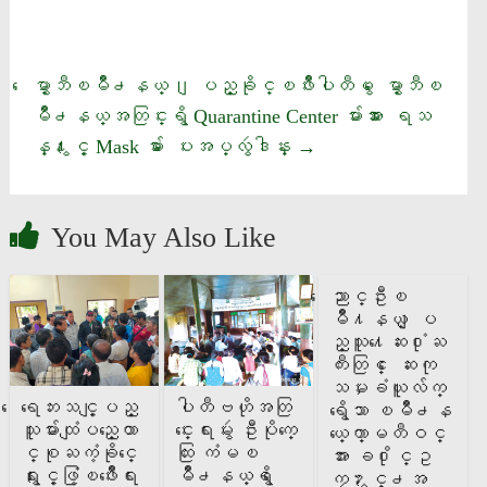
ေမွာ္ဘီၿမိဳ႕နယ္၊ ျပည္ခိုင္ၿဖိဳးပါတီမွ ေမွာ္ဘီၿ
မိဳ႕နယ္အတြင္းရွိ Quarantine Center မ်ားအား ေရသ
န္႔ႏွင့္ Mask မ်ား ေပးအပ္လွဴဒါန္း
→
You May Also Like
ေညာင္ဦးၿ
မိဳ႔နယ္ ျပ
ည္သူ႔ေဆး႐ုံႀ
ကီးတြင္ ေဆးကု
သမႈခံယူလ်က္
ေရေဘးသင့္ျပည္
ပါတီဗဟိုအတြ
ရွိေသာ ၿမိဳ႕န
သူမ်ားထံျပည္ေထာ
င္းေရးမွဴး ဦးပိုက္ေ
ယ္ေကာ္မတီဝင္
င္စုႀကံ့ခိုင္ေ
ထြး ကံမၿ
အား ခ႐ိုင္ဥ
ရးႏွင့္ဖြံ့​ၿဖိဳးေရး
မိဳ႕နယ္ရွိ ေ
ကၠ႒ႏွင္႕အ