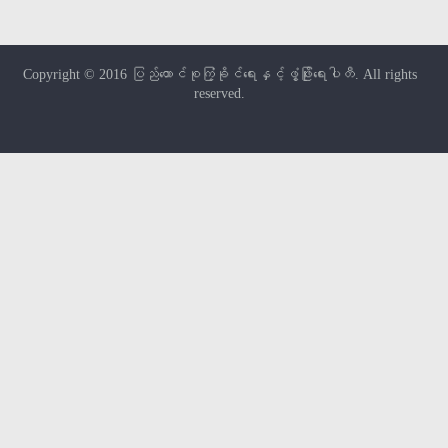
Copyright © 2016
ပြည်ထောင်စုကြံ့ခိုင်ရေးနှင့်ဖွံ့ဖြိုးရေးပါတီ
. All rights
reserved.