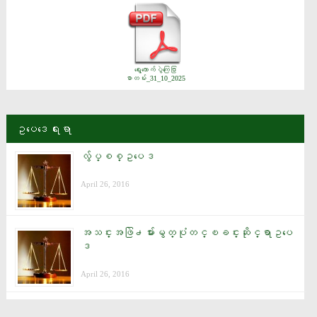
ရွေးကောက်ပွဲကြေငြာ
စာတမ်း_31_10_2025
ဥပေဒေရးရာ
လွ်ပ္စစ္ဥပေဒ
April 26, 2016
အသင္းအဖြဲ႕မ်ားမွတ္ပုံတင္ၿခင္းဆိုင္ရာဥပေ
ဒ
April 26, 2016