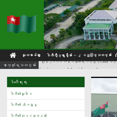
မူလစာမ်က္ႏွာ
ျပည္တြင္းသတင္းမ်ား
ပါတီလွဳပ္ရွားမွဳမ်ား
ေနာက္ဆံုးရသတင္းမ်ား
ႏိုင္ငံေတာ္သမၼတ ထိုင္းႏိုင္ငံသို႔ ေရာက္ရွိ
ေလ့က်င့္ေရး ဝတ္စုံ အ တြ က္ ေပါင္ သန္း ၂၀ တန္ စ ပြ 
ျမန္မာ့လက္ေ႐ြးစင္ အမ်ိဳးသားအသင္းႏွင့္ အမ်ိဳးသမီးအသင္းတို႔ ကြင္း သြင္း ျခင္း
ပါတီေရးရာ
ေလးမ်က္ႏွာၿမိဳ႕နယ္ ေရ ေဘး ကယ္ဆယ္ေရးစခန္းသို႔ အသင့္စားသုံးႏိုင္ေသာအစားအစာမ်ာ
ပါတီ၏မူ၀ါဒ
ေရႀကီးနစ္ျမဳပ္မႈဒဏ္ခံရသည့္ ေက်း႐ြာမ်ားရွိ ျပည္သူမ်ားအား ျပည္ခိုင္ၿဖိဳးပါတ
ပါတီ၏ သႏိၷဌာန္
ေတာင္ကိုရီးယားမွာ အပူလႈိင္းေၾကာင့္ ေသဆုံးသူ ၁၉ ဦးအထိရွိလာ
ေလးမ်က္ႏွာ ျပည္သူ႔လႊတ္ေတာ္ကိုယ္စားလွယ္ ဦးျမင့္စိုး၊ (ျမင့္စိုး-နတလ) ၊ ေရ
ပါတီ၏လုပ္ငန္းစဥ္မ်ား