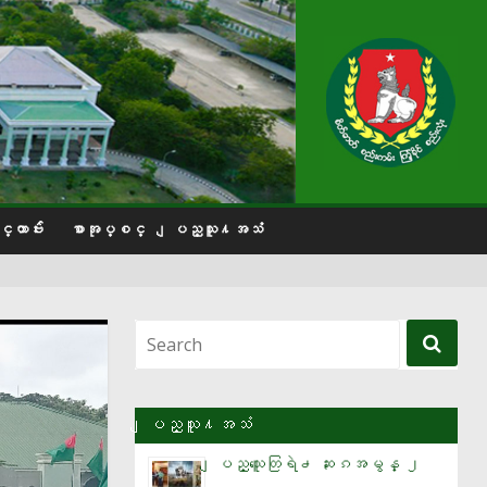
္တာဗ်ဴး
စာအုပ္စင္
ျပည္သူ႔အသံ
ျပည္သူ႔အသံ
ျပည္သူေတြရဲ႕ ဆႏၵအမွန္ ၂