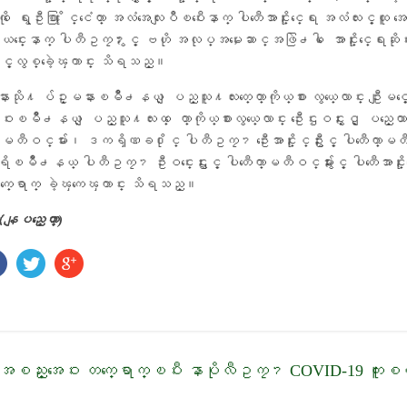
ု ေရွးဦးစြာ ႏိုင္ငံေတာ္ အလံအေလးျပဳၿပီးေနာက္ ပါတီေအာင္ႏိုင္ေရး အလံလႊင့္ထူ 
းေနာက္ ပါတီဥကၠ႒ႏွင့္ ဗဟို အလုပ္အမႈေဆာင္အဖြဲ႕ပါ ေအာင္ႏိုင္ေရးဆိုင္
ဖြင့္လွစ္ခဲ့ေၾကာင္း သိရသည္။
သို႔ ပ်ဥ္းမနားၿမိဳ႕နယ္ ျပည္သူ႔လႊတ္ေတာ္ကိုယ္စား လွယ္ေလာင္း ဦးျမင
ဝးၿမိဳ႕နယ္ ျပည္သူ႔လႊတ္ ေတာ္ကိုယ္စားလွယ္ေလာင္း ဦးေဌးဝင္းႏွင့္ ျပည္ေထ
္မတီဝင္မ်ား၊ ဒကၡိဏခ႐ိုင္ ပါတီဥကၠ႒ ဦးေအာင္ႏိုင္ဦးႏွင့္ ပါတီေကာ္မ
မိဳ႕နယ္ ပါတီဥကၠ႒ ဦးဝင္းေဌးႏွင့္ ပါတီေကာ္မတီဝင္မ်ားႏွင့္ ပါတီေအာင္ႏိ
 တက္ေရာက္ ခဲ့ၾကေၾကာင္း သိရသည္။
(ေနျပည္ေတာ္)
ေအအစည္းအေဝး တက္ေရာက္ၿပီး နာပိုလီဥကၠ႒ COVID-19 ကူး