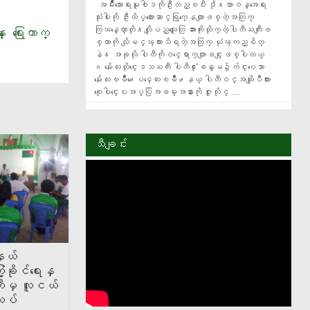
  အမ်ဳိးသားေရးမူဝါဒကိုဦးတည္ၿပီး ဒို႔တာဝန္အေရး
သံုးပါးကို ဦးထိပ္ထားေဆာင္ရြက္ေနတာျဖစ္တဲ့အတြက္ 
ကြၽန္ေတာ္တို႔လိုျပည္သူေတြ အားကိုးထိုက္တဲ့ပါတီႀကီးျဖ
ေရြးေကာက္
စ္တာကို သိျမင္ၾကားသိရတဲ့အတြက္ ယံုၾကည္စိတ္
→
နဲ႔ အခုလို ပါတီကိုဝင္ေရာက္လာျခင္းျဖစ္ပါတယ္​
။ မႏၲေလးတိုင္းေဒသႀကီး ပါတီ႐ံုးခန္းမ၌က်င္းပေသာ 
မႏၲေလးၿမိဳ႕ေပၚေလးၿမိဳ႕နယ္ ပါတီဝင္အဆုိျပဳလႊာ
စုေပါင္းေပးအပ္ပြဲအခမ္းအနားကုိ ဇူလိုင္ …
သီချင်း
့နယ်
့ခိုင်ရေးနှ
းပါတီမှ လူငယ်
လုပ်