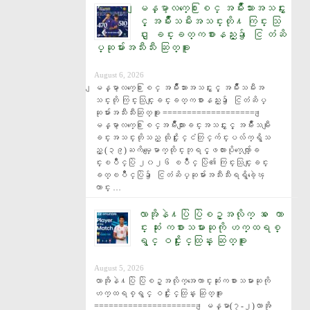
ျမန္မာ့လက္ေ႐ြးစင္ အမ်ိဳးသားအသင္းႏွ
င့္ အမ်ိဳးသမီးအသင္းတို႔ ကြင္း သြ
င္း ျခင္းခတ္ကစားနည္း၌ ေငြ တံဆိ
ပ္ဆုမ်ားအသီးသီး ဆြတ္ခူး
August 6, 2026
ျမန္မာ့လက္ေ႐ြးစင္ အမ်ိဳးသားအသင္းႏွင့္ အမ်ိဳးသမီးအ
သင္းတို ကြင္းသြင္းျခင္းခတ္ကစားနည္း၌ ေငြတံဆိပ္
ဆုမ်ားအသီးသီးဆြတ္ခူး ==================== ျ
မန္မာ့လက္ေ႐ြးစင္အမ်ိဳးသားျခင္းအသင္းႏွင့္ အမ်ိဳးသမီးျ
ခင္းအသင္းတိုသည္ ထိုင္းႏိုင္ငံတြင္က်င္းပလ်က္ရွိသ
ည့္ (၃၉)ႀကိမ္ေျမာက္ထိုင္းဘုရင့္ဖလားပိုက္ေက်ာ္ျခ
င္းၿပိဳင္ပြဲ ၂၀၂၆ ၿပိဳင္ ပြဲ၏ ကြင္းသြင္းျခင္း
ခတ္ၿပိဳင္ပြဲ၌ ေငြတံဆိပ္ဆုမ်ားအသီးသီးရရွိခဲ့ေၾ
ကာင္း …
လာအိုနဲ႔ပြဲ ပြဲစဥ္အလိုက္ အ ေကာ
င္း ဆုံး ကစားသမားဆုကို ဟက္ထရစ္
ရွင္ ဝင္းႏိုင္ထြန္း ဆြတ္ခူး
August 5, 2026
လာအိုနဲ႔ပြဲ ပြဲစဥ္အလိုက္အေကာင္းဆုံးကစားသမားဆုကို 
ဟက္ထရစ္ရွင္ ဝင္းႏိုင္ထြန္း ဆြတ္ခူး 
====================== ျမန္မာ(၇-၂)လာအို