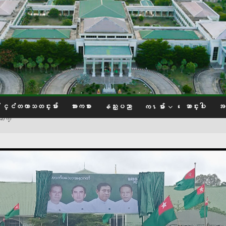
ႏိုင္ငံတကာသတင္းမ်ား
အားကစား
နည္းပညာ
ေဆာင္းပါး
အင
က႑မ်ား
န္ဆာ စာခ်ဳပ္ကို မန္ယူ ခ်ဳပ္ဆို
ခတ္ကစားနည္း၌ ေငြ တံဆိပ္ဆုမ်ားအသီးသီး ဆြတ္ခူး
းႏွင့္ ေဆးဝါးပစၥည္းမ်ားအား ျပည္ခိုင္ၿဖိဳးပါတီမွ လႉဒါန္း
ီက ကူညီေထာက္ပံ့
 ေဘး သင့္ေနေသာ ၿမိဳ႕ေပၚ ရပ္ ကြက္ မ်ားကို လိုက္လံၾကည့္ရႈ။