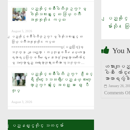
ျပည္ခိုင္ၿဖိဳးပါတီဒုဥကၠ႒မွ
ဝါဆိုသကၤန္းႏွင့္ လႉ ဖြယ္ ဝတၳဳ
ျပည္ခိုင္
အစုစုတို႔ ကပ္လႉ
မ်ားသုိ႔ ဆ
August 5, 2026
ျပည္ခိုင္ၿဖိဳးပါတီဒုဥကၠ႒မွ ဝါဆိုသကၤန္းႏွင့္ လႉ
ဖြယ္ ဝတၳဳအစုစုတို႔ ကပ္လႉ 
========================= (ျပည္တြင္း)ၾ
You 
သဂုတ္ ၄ ေနျပည္ေတာ္ ၊တပ္ကုန္းၿမိဳ႕နယ္ အေနာ္
ရထာရပ္ကြက္ ၿမိဳ႕ေရွ႕စႏၵာ႐ုံဘုန္းေတာ္ႀကီးေက်ာင္း
မွ သက္ေတာ္ရွည္ ဆရာေတာ္ဘုရားႀကီးအား ၾသဂုတ္လ …
ဟသၤာတျပည္ခ
ပါတီ ေက်ာင္းသာ
ျပည္ခိုင္ၿဖိဳးပါတီ ဥကၠ႒ ဦးခင္
အာဟာရလွဴဒါ
ရီ တိုင္းေဒသႀကီး/ျပည္နယ္ လႊတ္ေ
တာ္ဥကၠ႒မ်ားႏွင့္ အစည္း အ ေဝး ျပဳ
January 26, 20
လုပ္
Comments Of
August 3, 2026
ျပည္နယ္ႏွင့္တိုင္း သတင္းမ်ား