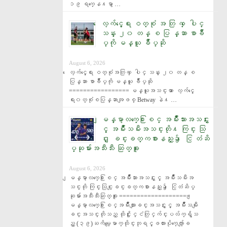
၁၉ ရက္ေန႔မွာ …
ေလ့က်င့္ေရး ဝတ္စုံ အ တြ က္ ေပါင္
သန္း ၂၀ တန္ စ ပြ န္ဆာ စာခ်ဳ
ပ္ကို မန္ယူ ခ်ဳပ္ဆို
August 6, 2026
ေလ့က်င့္ေရး ဝတ္စုံအတြက္ ေပါင္ သန္း ၂၀ တန္ စ
ပြန္ဆာ စာခ်ဳပ္ကို မန္ယူ ခ်ဳပ္ဆို 
================= မန္ယူအသင္းဟာ ေလ့က်င့္ေ
ရး၀တ္စုံစပြန္ဆာအျဖစ္ Betway နဲ႔ …
ျမန္မာ့လက္ေ႐ြးစင္ အမ်ိဳးသားအသင္းႏွ
င့္ အမ်ိဳးသမီးအသင္းတို႔ ကြင္း သြ
င္း ျခင္းခတ္ကစားနည္း၌ ေငြ တံဆိ
ပ္ဆုမ်ားအသီးသီး ဆြတ္ခူး
August 6, 2026
ျမန္မာ့လက္ေ႐ြးစင္ အမ်ိဳးသားအသင္းႏွင့္ အမ်ိဳးသမီးအ
သင္းတို ကြင္းသြင္းျခင္းခတ္ကစားနည္း၌ ေငြတံဆိပ္
ဆုမ်ားအသီးသီးဆြတ္ခူး ==================== ျ
မန္မာ့လက္ေ႐ြးစင္အမ်ိဳးသားျခင္းအသင္းႏွင့္ အမ်ိဳးသမီးျ
ခင္းအသင္းတိုသည္ ထိုင္းႏိုင္ငံတြင္က်င္းပလ်က္ရွိသ
ည့္ (၃၉)ႀကိမ္ေျမာက္ထိုင္းဘုရင့္ဖလားပိုက္ေက်ာ္ျခ