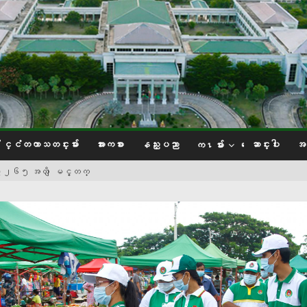
ႏိုင္ငံတကာသတင္းမ်ား
အားကစား
နည္းပညာ
ေဆာင္းပါး
အင
က႑မ်ား
၀ မွ ၂၆၅ အထိ ျမင့္တက္
ဆူဘီရွီ
န္ပီယံ ‌Joshua Van
်ဳပ္ဆို
ခတ္ကစားနည္း၌ ေငြ တံဆိပ္ဆုမ်ားအသီးသီး ဆြတ္ခူး