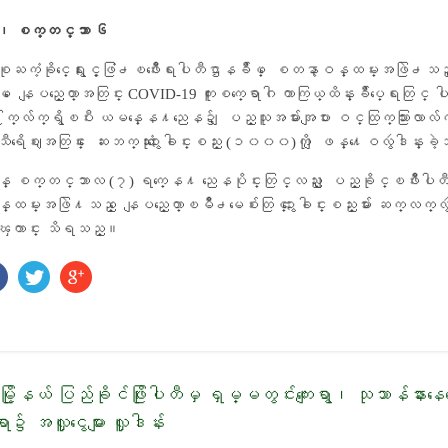
ာ္၊ စက္တင္ဘာ ၆
စုႀကံ့ခိုင္ေရးႏွင့္ဖြံ႕ၿဖိဳးေရးပါတီဌာနခ်ဳပ္ ေစတနာ့ဝန္ထမ္းအဖြဲ႕သည
မ ေနျပည္ေတာ္အတြင္း COVID-19 ကူးစက္ေရာဂါ ကာကြယ္ထိန္းခ်ဳပ္ေရးတြင္ 
င္႐ြက္လ်က္ရွိၿပီး ယမန္ေန႔ညေန၌ ျပည္သူအမ်ားအျပား ဝင္ထြက္သြားလာလ်က
ိေဈးအတြင္း ေဆးဘက္သုံး ႏွာေခါင္းစည္း (၁၀၀၀)ကို ျဖန္႔ေဝလွဴဒါန္းခ
 စက္တင္ဘာလ (၇) ရက္ေန႔ ညေနပိုင္းတြင္လည္း ျပည္ခိုင္ၿဖိဳးပါတ
ထမ္းအဖဲြ႔သည္ ေနျပည္ေတာ္ၿမိဳ႕မေစ်းတြင္ ႏွာေခါင္းစည္းမ်ား ဆက္လက္လွဴဒ
ေၾကာင္း သိရသည္။
ြို့နယ် ပြည်ခိုင်ဖြိုးပါတီမှ ရှမ္မတွင်းကျေးရွာ၊ သုသာန်နားနေ
ာ၌ အလှူငွေများ လှူဒါန်း