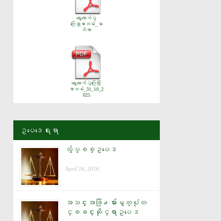
ရွေးကောက်ပွဲ
ကြေညာစာတမ်း_မာ
တိကာ
ရွေးကောက်ပွဲကြေငြာ
စာတမ်း_31_10_2
025
ဥပေဒေရးရာ
လွ်ပ္စစ္ဥပေဒ
April 26, 2016
အသင္းအဖြဲ႕မ်ားမွတ္ပုံတ
င္ၿခင္းဆိုင္ရာဥပေဒ