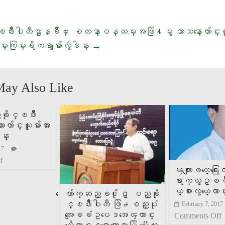
ၿဖိဳးပါတီဌာနခ်ဳပ္ ေစတနာ့ဝန္ထမ္းအဖြဲ႔မွ သာသနာ့ေက်ာင္းတ
ြမ္းကြမ္းရိကၡာမ်ားလွဴဒါန္း
→
May Also Like
ိုင္ၿဖိဳး
းေက်ာင္းသူမ်ားအား
န္း
17
f
ၾကားျဖတ္ေရြးေ
ရာက္ယွဥ္ၿပိ
ယ္စားလွယ္ေလာ
ေက်ာက္ဆည္ခ႐ိုင္ ျပည္ခို
င္ၿဖိဳးပါတီ ဖြဲ႕စည္းပံု
February 7, 2017
အေျခခံဥပေဒအေၾကာင္း
Comments Off