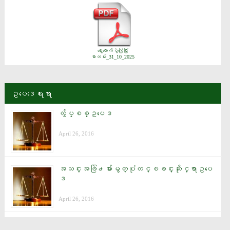
ရွေးကောက်ပွဲကြေငြာ
စာတမ်း_31_10_2025
ဥပေဒေရးရာ
လွ်ပ္စစ္ဥပေဒ
April 26, 2016
အသင္းအဖြဲ႕မ်ားမွတ္ပုံတင္ၿခင္းဆိုင္ရာဥပေ
ဒ
April 26, 2016