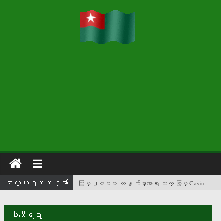
ယြမ္ ၂၀၀၀ တန္ က်န္းမာေရး လက္ စြပ္ Casio
ေနာက္ဆံုးရသတင္းမ်ား
မိတ္ဆက္
ႏိုင္ငံေတာ္သမၼတ ထိုင္းႏိုင္ငံသို႔ ေရာက္ရွိ
ပါတီေရးရာ
ေလ့က်င့္ေရး ဝတ္စုံ အ တြ က္ ေပါင္ သန္း ၂၀ တန္ စ ပြ န္ဆာ စာခ်ဳပ္ကို မ