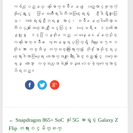
ကခ်င္ျပည္နယ္ မိုးေမာက္ၿမိဳ႕နယ္ ျပည္ေထာင္စုၾကံ့
ခိုင္ေရးႏွင့္ ဖြံ႕ၿဖိဳးေရးပါတီအတြင္းေရးမွဴး ဦးဒါရွီတူးလြ
မ္၊ ဘ႑ာေရးမွဴးဦးဘရန္ ေအာင္၊ ၿမိဳ႕နယ္ပါတီေကာ္မ
တီဝင္မ်ားျဖစ္ေသာ ဦးျမင့္လြင္၊ ေဒၚေမရီ၊ ေဒၚဂ်ာေအာ
န္လုႏွင့္ ေဒၚဒြဲပန္တို႕သည္ ယမန္ေန႔နံနက္ပိုင္း
က မိုးေမာက္ၿမိဳ႕ ေၾကးနန္းရပ္ကြက္ရွိ အိမ္ေျခ ၅၈ဝ
တို႔အား တစ္အိမ္ တက္ဆင္းသြားေရာက္၍ ကို႐ိုနာဗိုင္းရပ္
စ္ေရာဂါကာကြယ္ေရး အေထာက္အကူျပဳ ႏွာေခါင္းစည္းမ်ားႏွင့္ လက္ေဆး
ရန္ ကာေဘာ္ လစ္ဆပ္ျပာခဲမ်ားျဖန္႔ေဝေပးခဲ့ၾကေၾကာင္း
သိရသည္။
Snapdragon 865+ SoC သုံး 5G ဗားရွင္း Galaxy Z
←
Flip တရားဝင္မိတ္ဆက္