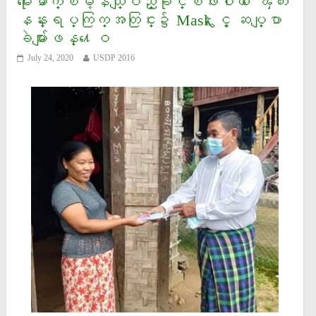
မိုးေမာက္ၿမိဳ့နယ္ျပည္ခိုင္ၿဖိဳးပါတီ ေၾကး
နန္းရပ္ကြက္အတြင္း၌ Mask ႏွင့္ ဆပ္ျပာ
ခဲမ်ားျဖန္႔ေဝ
July 24, 2020
USDP 2016