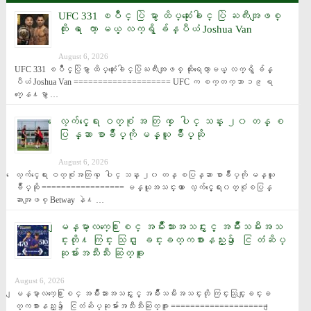
UFC 331 ၿပိဳင္ ပြဲ မွာ ထိပ္ဆုံးေခါင္ ပြဲ ႀကီးအျဖစ္
ထိုး ရ ေတာ့ မယ့္ လက္ရွိ ခ်န္ပီယံ ‌Joshua Van
August 6, 2026
UFC 331 ၿပိဳင္ပြဲမွာ ထိပ္ဆုံးေခါင္ပြဲႀကီးအျဖစ္ ထိုးရေတာ့မယ့္ လက္ရွိ ခ်န္
ပီယံ ‌Joshua Van ==================== UFC က စက္တက္ဘာ ၁၉ ရ
က္ေန႔မွာ …
ေလ့က်င့္ေရး ဝတ္စုံ အ တြ က္ ေပါင္ သန္း ၂၀ တန္ စ
ပြ န္ဆာ စာခ်ဳပ္ကို မန္ယူ ခ်ဳပ္ဆို
August 6, 2026
ေလ့က်င့္ေရး ဝတ္စုံအတြက္ ေပါင္ သန္း ၂၀ တန္ စပြန္ဆာ စာခ်ဳပ္ကို မန္ယူ 
ခ်ဳပ္ဆို ================= မန္ယူအသင္းဟာ ေလ့က်င့္ေရး၀တ္စုံစပြန္
ဆာအျဖစ္ Betway နဲ႔ …
ျမန္မာ့လက္ေ႐ြးစင္ အမ်ိဳးသားအသင္းႏွင့္ အမ်ိဳးသမီးအသ
င္းတို႔ ကြင္း သြင္း ျခင္းခတ္ကစားနည္း၌ ေငြ တံဆိပ္
ဆုမ်ားအသီးသီး ဆြတ္ခူး
August 6, 2026
ျမန္မာ့လက္ေ႐ြးစင္ အမ်ိဳးသားအသင္းႏွင့္ အမ်ိဳးသမီးအသင္းတို ကြင္းသြင္းျခင္းခ
တ္ကစားနည္း၌ ေငြတံဆိပ္ဆုမ်ားအသီးသီးဆြတ္ခူး ==================== ျ