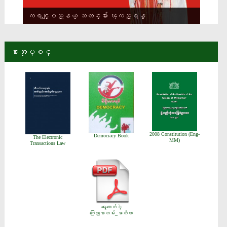
ကရင္ျပည္နယ္ သတင္းမ်ား ၾကည့္ရန္
စာအုပ္စင္
2008 Constitution (Eng-
Democracy Book
The Electronic
MM)
Transactions Law
ရွေးကောက်ပွဲ
ကြေညာစာတမ်း_မာတိကာ