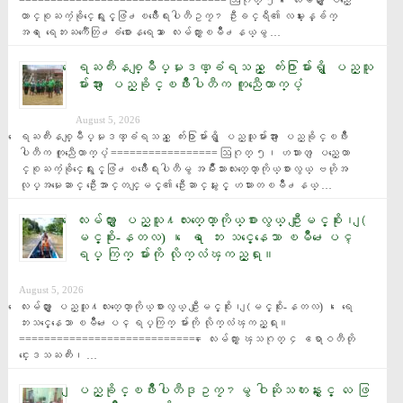
================================= ဩဂုတ္ ၅၊ ေလးမ်က္ႏွာ ျပည္ေ
ထာင္စုႀကံ့ခိုင္ေရးႏွင့္ဖြံ႕ၿဖိဳးေရးပါတီဥကၠ႒ ဦးခင္ရီ၏ လမ္းၫႊန္ခ်က္
အရ ေရေဘးႀကဳံေတြ႕ခံစားေနရေသာ ေလးမ်က္ႏွာၿမိဳ႕နယ္မွ …
ေရႀကီးနစ္ျမဳပ္မႈဒဏ္ခံရသည့္ ေက်း႐ြာမ်ားရွိ ျပည္သူ
မ်ားအား ျပည္ခိုင္ၿဖိဳးပါတီက ကူညီေထာက္ပံ့
August 5, 2026
ေရႀကီးနစ္ျမဳပ္မႈဒဏ္ခံရသည့္ ေက်း႐ြာမ်ားရွိ ျပည္သူမ်ားအား ျပည္ခိုင္ၿဖိဳး
ပါတီက ကူညီေထာက္ပံ့ ================= ဩဂုတ္ ၅၊ ဟသၤာတ ျပည္ေထာ
င္စုႀကံ့ခိုင္ေရးႏွင့္ဖြံ႕ၿဖိဳးေရးပါတီမွ အမ်ိဳးသားလႊတ္ေတာ္ကိုယ္စားလွယ္ ဗဟိုအ
လုပ္အမႈေဆာင္ ဦးေအာင္တင္ျမင့္၏ ဦးေဆာင္မႈႏွင့္ ဟသၤာတၿမိဳ႕နယ္ …
ေလးမ်က္ႏွာ ျပည္သူ႔လႊတ္ေတာ္ကိုယ္စားလွယ္ ဦးျမင့္စိုး၊ (ျ
မင့္စိုး-နတလ) ၊ ေရ ေဘး သင့္ေနေသာ ၿမိဳ႕ေပၚ
ရပ္ ကြက္ မ်ားကို လိုက္လံၾကည့္ရႈ။
August 5, 2026
ေလးမ်က္ႏွာ ျပည္သူ႔လႊတ္ေတာ္ကိုယ္စားလွယ္ ဦးျမင့္စိုး၊ (ျမင့္စိုး-နတလ) ၊ ေရေ
ဘးသင့္ေနေသာ ၿမိဳ႕ေပၚ ရပ္ကြက္ မ်ားကို လိုက္လံၾကည့္ရႈ။ 
============================= ေလးမ်က္ႏွာ ၾသဂုတ္ ၄ ဧရာဝတီတို
င္းေဒသႀကီး၊ …
ျပည္ခိုင္ၿဖိဳးပါတီဒုဥကၠ႒မွ ဝါဆိုသကၤန္းႏွင့္ လႉ ဖြ