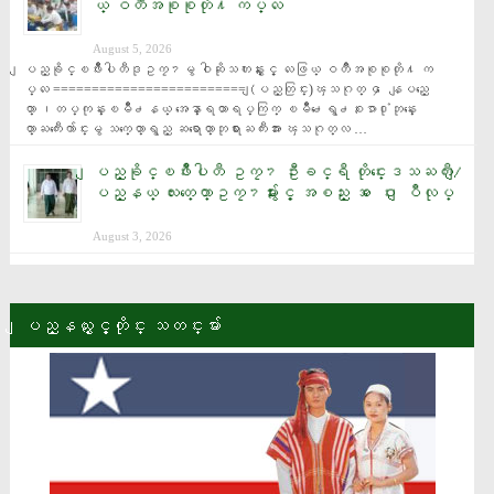
ယ္ ဝတၳဳအစုစုတို႔ ကပ္လႉ
August 5, 2026
ျပည္ခိုင္ၿဖိဳးပါတီဒုဥကၠ႒မွ ဝါဆိုသကၤန္းႏွင့္ လႉဖြယ္ ဝတၳဳအစုစုတို႔ က
ပ္လႉ ========================= (ျပည္တြင္း)ၾသဂုတ္ ၄ ေနျပည္ေ
တာ္ ၊တပ္ကုန္းၿမိဳ႕နယ္ အေနာ္ရထာရပ္ကြက္ ၿမိဳ႕ေရွ႕စႏၵာ႐ုံဘုန္းေ
တာ္ႀကီးေက်ာင္းမွ သက္ေတာ္ရွည္ ဆရာေတာ္ဘုရားႀကီးအား ၾသဂုတ္လ …
ျပည္ခိုင္ၿဖိဳးပါတီ ဥကၠ႒ ဦးခင္ရီ တိုင္းေဒသႀကီး/ျ
ပည္နယ္ လႊတ္ေတာ္ဥကၠ႒မ်ားႏွင့္ အစည္း အ ေဝး ျပဳလုပ္
August 3, 2026
ျပည္နယ္ႏွင့္တိုင္း သတင္းမ်ား