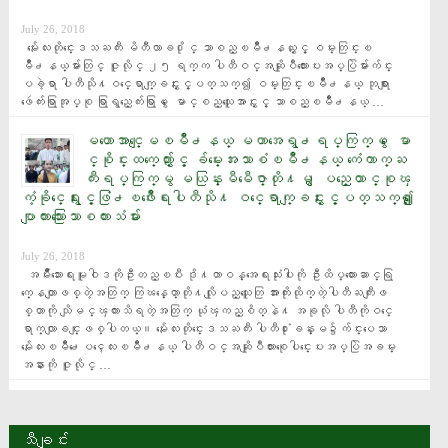
July 26, 2018
  မႏၲေလးတိုင္းေဒသႀကီး မိတီၴလာခ႐ိုင္ သာစည္ၿမိဳ႕နယ္ႏွင့္ ဝမ္းတြင္းၿ
မိဳ႕နယ္မ်ားတြင္ ဇူလိုင္ ၂၅ ရက္က ပါတီဝင္အဆိုျပဳလႊာေပးအပ္ပြဲမ်ားက်င္း
ပခဲ့ရာ ပါတီသို႔ဝင္ေရာက္ျခင္းႏွင့္ပတ္သက္၍ ဝမ္းတြင္းၿမိဳ႕နယ္ ဘုရားျ
ဖဴေက်းရြာအုပ္စု ရြာရွည္ေက်းရြာမွ ေမာင္စည္သူေအာင္ႏွင့္ သာစည္ၿမိဳ႕နယ္ …
မဟာေအာင္ေျမၿမိဳ႕နယ္ မဟာအေရွ႕ရပ္ကြက္မွ ေမာ
င္စုိင္းထက္ေက်ာ္ႏွင့္ ခ်မ္းေအးသာစံၿမိဳ႕နယ္ ကံေကာက္ႀ
ကီးရပ္ကြက္မွ မယြန္းမီမီေဇာ္တုိ႔မွ ျပည္ေထာင္စုၾ
ကံ့ခုိင္ေရးႏွင့္ဖြံ႕ၿဖိဳးေရးပါတီသုိ႔ ဝင္ေရာက္ျခင္းႏွင့္ပတ္သက္၍ ​ေျ
ပာျကားသြား​ေသာစကားသံမ်ား
July 26, 2018
  အမ်ဳိးသားေရးမူဝါဒကိုဦးတည္ၿပီး ဒို႔တာဝန္အေရးသံုးပါးကို ဦးထိပ္ထားေဆာင္ရြ
က္ေနတာျဖစ္တဲ့အတြက္ ကြၽန္ေတာ္တို႔လိုျပည္သူေတြ အားကိုးထိုက္တဲ့ပါတီႀကီးျဖ
စ္တာကို သိျမင္ၾကားသိရတဲ့အတြက္ ယံုၾကည္စိတ္နဲ႔ အခုလို ပါတီကိုဝင္ေ
ရာက္လာျခင္းျဖစ္ပါတယ္​။ မႏၲေလးတိုင္းေဒသႀကီး ပါတီ႐ံုးခန္းမ၌က်င္းပေသာ 
မႏၲေလးၿမိဳ႕ေပၚေလးၿမိဳ႕နယ္ ပါတီဝင္အဆုိျပဳလႊာစုေပါင္းေပးအပ္ပြဲအခမ္း
အနားကုိ ဇူလိုင္ …
သီချင်း