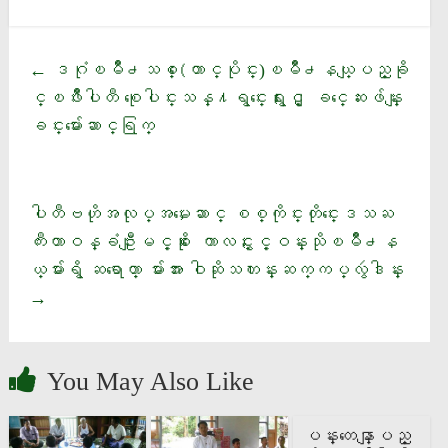
ဒဂံုၿမိဳ႕သစ္(ေတာင္ပိုင္း)ၿမိဳ႕နယ္ျပည္ခို
←
င္ၿဖိဳးပါတီ စုေပါင္းသန္႔ရွင္းေရးႏွင့္ ျခင္ေဆးဖ်န္းျ
ခင္းမ်ားေဆာင္ရြက္
ပါတီဗဟိုအလုပ္အမႈေဆာင္ စစ္ကိုင္းတိုင္းေဒသႀ
ကီးတာဝန္ခံဦးျမင့္စိုး ေကာလင္းႏွင့္ဝန္းသိုၿမိဳ႕န
ယ္မ်ားရွိ ဆရာေတာ္ မ်ားအား ဝါဆိုသကၤန္းဆက္ကပ္လွဴဒါန္း
→
You May Also Like
ပန္းတေနာ္ျပည္