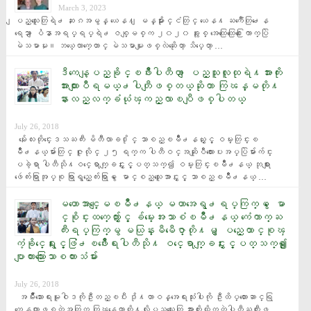
March 3, 2023
ျပည္သူေတြရဲ႕ ဆႏၵအမွန္ ယေန႔ ျမန္မာႏိုင္ငံတြင္ ယေန႔ ႀကဳံေတြ႕ေန
ရေသာ ျပႆနာအရပ္ရပ္ရဲ႕ ဇစ္ျမစ္က ၂၀၂၀ ခုႏွစ္ အေထြေထြေ႐ြးေကာက္ပြဲ 
မဲသမာမႈ။ ဘယ္ေလာက္ေတာင္ မဲသမာမႈျဖစ္လဲဆိုေတာ့ သိပ္ေတာ့ …
ဒီကေန့ျပည္ခုိင္ၿဖိဳးပါတီဟာ ျပည္သူလူထုရဲ႔အားကိုး
အားထားျပဳရမယ္႕ပါတီျဖစ္တယ္ဆိုတာ ကြၽန္မတို႔
နားလည္လက္ခံယုံၾကည္လာၿပီျဖစ္ပါတယ္
July 26, 2018
  မႏၲေလးတိုင္းေဒသႀကီး မိတီၴလာခ႐ိုင္ သာစည္ၿမိဳ႕နယ္ႏွင့္ ဝမ္းတြင္းၿ
မိဳ႕နယ္မ်ားတြင္ ဇူလိုင္ ၂၅ ရက္က ပါတီဝင္အဆိုျပဳလႊာေပးအပ္ပြဲမ်ားက်င္း
ပခဲ့ရာ ပါတီသို႔ဝင္ေရာက္ျခင္းႏွင့္ပတ္သက္၍ ဝမ္းတြင္းၿမိဳ႕နယ္ ဘုရားျ
ဖဴေက်းရြာအုပ္စု ရြာရွည္ေက်းရြာမွ ေမာင္စည္သူေအာင္ႏွင့္ သာစည္ၿမိဳ႕နယ္ …
မဟာေအာင္ေျမၿမိဳ႕နယ္ မဟာအေရွ႕ရပ္ကြက္မွ ေမာ
င္စုိင္းထက္ေက်ာ္ႏွင့္ ခ်မ္းေအးသာစံၿမိဳ႕နယ္ ကံေကာက္ႀ
ကီးရပ္ကြက္မွ မယြန္းမီမီေဇာ္တုိ႔မွ ျပည္ေထာင္စုၾ
ကံ့ခုိင္ေရးႏွင့္ဖြံ႕ၿဖိဳးေရးပါတီသုိ႔ ဝင္ေရာက္ျခင္းႏွင့္ပတ္သက္၍ ​ေျ
ပာျကားသြား​ေသာစကားသံမ်ား
July 26, 2018
  အမ်ဳိးသားေရးမူဝါဒကိုဦးတည္ၿပီး ဒို႔တာဝန္အေရးသံုးပါးကို ဦးထိပ္ထားေဆာင္ရြ
က္ေနတာျဖစ္တဲ့အတြက္ ကြၽန္ေတာ္တို႔လိုျပည္သူေတြ အားကိုးထိုက္တဲ့ပါတီႀကီးျဖ