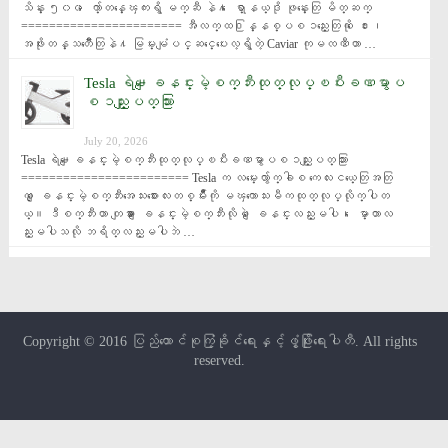
သိန္း ၅၀၀ ေက်ာ္တန္ေၾကးရွိ မက္ဆီ နဲ႔ ေရာ္နယ္ဒို ဖုန္းေတြ မိတ္ဆက္ 
======================= အီလက္ထ႐ြန္နစ္ပစၥည္းေတြကို ေ႐ႊ၊ 
အဖိုးတန္သတၱဳေတြနဲ႔ မြမ္းမံျပင္ဆင္ေပးေလ့ရွိတဲ့ Caviar ကုမၸဏီဟာ …
Tesla ရဲ႕‌ေျခနင္းမဲ့စက္ဘီးထုတ္လုပ္ၿပီးခဏမွာပ
စၥည္းျပတ္သြား
July 20, 2026
Tesla ရဲ႕‌ေျခနင္းမဲ့စက္ဘီးထုတ္လုပ္ၿပီးခဏမွာပစၥည္းျပတ္သြား 
======================== Tesla က လမ္းေလွ်ာက္ခါစ ကေလးငယ္ေတြအတြ
က္ ေျခနင္းမဲ့စက္ဘီးအေသးစားေလးတစ္မ်ိဳးကို မၾကာေသးမီကထုတ္လုပ္လိုက္ပါတ
ယ္။ ဒီစက္ဘီးဟာ တျခား ေျခနင္းမဲ့စက္ဘီးလိုပဲ ေျခနင္းလည္းမပါ၊ ေမာ္တာလ
ည္းမပါသလို ဘရိတ္လည္းမပါဘဲ …
Copyright © 2016
ပြည်ထောင်စုကြံ့ခိုင်ရေးနှင့်ဖွံ့ဖြိုးရေးပါတီ
. All rights
reserved.