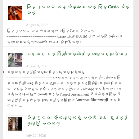
ယြမ္ ၂၀၀၀ တန္ က်န္းမာေရး လက္ စြပ္ Casio မိတ္
ဆက္
August 6, 2026
ယြမ္ ၂၀၀၀ တန္ က်န္းမာေရးလက္စြပ္ Casio မိတ္ဆက္ 
======================= Casio CRW-H001M-8 က လက္စြပ္ဆိုေပမ
ယ့္ အေသးစားနာရီ mini-watch ေလးနဲ႔ ပိုတူပါတယ္။ …
ေခတ္သစ္ စစ္ ပြဲ ကိုေျပာင္းလဲေပးႏိုင္မယ့္ေမာင္းသူမဲ့ယာဥ္
August 3, 2026
ေခတ္သစ္စစ္ပြဲကိုေျပာင္းလဲေပးႏိုင္မယ့္ေမာင္းသူမဲ့ယာဥ္ 
===================== အေမရိကန္ၾကည္းတပ္ရဲ႕တိုက္ခိုက္ေရးစြ
မ္းပကားကို တိုးျမႇင့္ေပးႏိုင္ေစမယ့္အျပင္ ေခတ္သစ္စစ္ပြဲကိုပါေျပာင္းလဲေပးႏိုင္မ
ယ့္ ေမာင္းသူမဲ့ယာဥ္တစ္မ်ိဳးကမၾကာခင္ထြက္ေပၚလာေတာ့မွာျဖစ္ပါတယ္။ အေ
မရိကန္ၾကည္းတပ္ကေဖာ္ေဆာင္တဲ့ Project Sustainment စီမံကိန္းအတြက္ ဒီ
ယာဥ္ေတြကိုဖန္တီးထုတ္ လုပ္ေပးခြင့္ရသြားသူက American Rheinmetall ျဖစ္ပါ
တယ္။ …
သိန္း ၅၀၀ ေက်ာ္တန္ေၾကးရွိ မက္ဆီ နဲ႔ ေရာ္နယ္ဒို
ဖုန္းေတြ မိတ္ဆက္
July 22, 2026