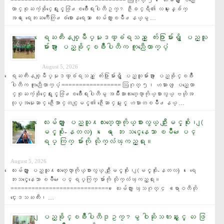
================================= ဩဂုတ္ ၅၊ ေလးမ်က္ႏွာ ျပည္ေ
ထာင္စုႀကံ့ခိုင္ေရးႏွင့္ဖြံ႕ၿဖိဳးေရးပါတီဥကၠ႒ ဦးခင္ရီ၏ လမ္းၫႊန္ခ်က္
အရ ေရေဘးႀကဳံေတြ႕ခံစားေနရေသာ ေလးမ်က္ႏွာၿမိဳ႕နယ္မွ …
ေရႀကီးနစ္ျမဳပ္မႈဒဏ္ခံရသည့္ ေက်း႐ြာမ်ားရွိ ျပည္သူ
မ်ားအား ျပည္ခိုင္ၿဖိဳးပါတီက ကူညီေထာက္ပံ့
August 5, 2026
ေရႀကီးနစ္ျမဳပ္မႈဒဏ္ခံရသည့္ ေက်း႐ြာမ်ားရွိ ျပည္သူမ်ားအား ျပည္ခိုင္ၿဖိဳး
ပါတီက ကူညီေထာက္ပံ့ ================= ဩဂုတ္ ၅၊ ဟသၤာတ ျပည္ေထာ
င္စုႀကံ့ခိုင္ေရးႏွင့္ဖြံ႕ၿဖိဳးေရးပါတီမွ အမ်ိဳးသားလႊတ္ေတာ္ကိုယ္စားလွယ္ ဗဟိုအ
လုပ္အမႈေဆာင္ ဦးေအာင္တင္ျမင့္၏ ဦးေဆာင္မႈႏွင့္ ဟသၤာတၿမိဳ႕နယ္ …
ေလးမ်က္ႏွာ ျပည္သူ႔လႊတ္ေတာ္ကိုယ္စားလွယ္ ဦးျမင့္စိုး၊ (ျ
မင့္စိုး-နတလ) ၊ ေရ ေဘး သင့္ေနေသာ ၿမိဳ႕ေပၚ
ရပ္ ကြက္ မ်ားကို လိုက္လံၾကည့္ရႈ။
August 5, 2026
ေလးမ်က္ႏွာ ျပည္သူ႔လႊတ္ေတာ္ကိုယ္စားလွယ္ ဦးျမင့္စိုး၊ (ျမင့္စိုး-နတလ) ၊ ေရေ
ဘးသင့္ေနေသာ ၿမိဳ႕ေပၚ ရပ္ကြက္ မ်ားကို လိုက္လံၾကည့္ရႈ။ 
============================= ေလးမ်က္ႏွာ ၾသဂုတ္ ၄ ဧရာဝတီတို
င္းေဒသႀကီး၊ …
ျပည္ခိုင္ၿဖိဳးပါတီဒုဥကၠ႒မွ ဝါဆိုသကၤန္းႏွင့္ လႉ ဖြ