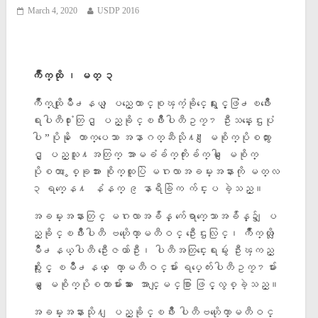
March 4, 2020
USDP 2016
က်ဳိက္ထို ၊ မတ္ ၃
က်ိဳက္ထိုျမိဳ႕နယ္ ျပည္ေထာင္စုၾက့ံခိုင္ေရးႏွင့္ဖြံ႕ၿဖိဳးေ
ရးပါတီ႐ုံးတြင္ ျပည္ခိုင္ၿဖိဳးပါတီဥကၠ႒ ဦးသန္းေဌးပုံ
ပါ ”ပိုမို ေတာက္ပေသာ အနာဂတ္ဆီသို႔” ေျမစိုက္ပိုစတာႏွ
င့္ ျပည္သူ႔အတြက္ အာမခံခ်က္ကိုးခ်က္ပါ ေျမစိုက္
ပိုစတာ ႏွစ္ခုအား စိုက္ထူပြဲ မဂၤလာအခမ္းအနားကို မတ္လ
၃ ရက္ေန႔ နံနက္ ၉ နာရီခဲြက က်င္းပ ခဲ့သည္။
အခမ္းအနားတြင္ မဂၤလာအခ်ိန္ က်ေရာက္ေသာအခ်ိန္၌ ျပ
ည္ခိုင္ၿဖိဳးပါတီ ဗဟိုေကာ္မတီဝင္ ဦးေဌးလြင္၊ က်ိဳက္ထို ျ
မိဳ႕နယ္ပါတီ ဦးေဇယ်ာဦး၊ ပါတီအတြင္းေရးမွဴး ဦးၾကည္
စိုးႏွင့္ ၿမိဳ႕နယ္‌ ေကာ္မတီဝင္မ်ား ရပ္ေက်းပါတီဥကၠ႒မ်ား
မွ ေျမစိုက္ပိုစတာမ်ားအား ေအာင္ျမင္စြာ ဖြင့္လွစ္ခဲ့သည္။
အခမ္းအနားသို႔ ျပည္ခိုင္ၿဖိဳး ပါတီဗဟိုေကာ္မတီဝင္