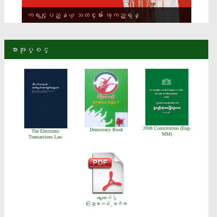
ကရင္ျပည္နယ္ သတင္းမ်ား ၾကည့္ရန္
စာအုပ္စင္
2008 Constitution (Eng-
Democracy Book
The Electronic
MM)
Transactions Law
ရွေးကောက်ပွဲ
ကြေညာစာတမ်း_မာတိကာ