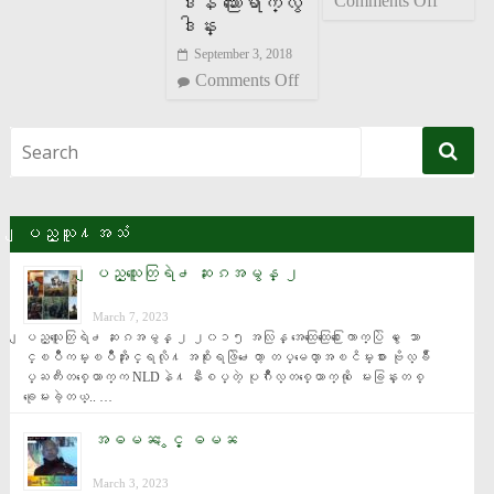
Comments Off
ဒါန သြားေရာက္လွဴ
ဒါန္း
September 3, 2018
Comments Off
ျပည္သူ႔အသံ
ျပည္သူေတြရဲ႕ ဆႏၵအမွန္ ၂
March 7, 2023
ျပည္သူေတြရဲ႕ ဆႏၵအမွန္ ၂ ၂၀၁၅ အလြန္ အေထြေထြေ႐ြးေကာက္ပြဲ မွ ေသာ
င္ၿပိဳကမ္းၿပိဳအႏိုင္ရလို႔ အစိုးရဖြဲ႕ေတာ့ တပ္မေတာ္အၿငိမ္းစား ဗိုလ္ခ်ဳ
ပ္ႀကီးတစ္ေယာက္က NLDနဲ႔ နီးစပ္တဲ့ ပုဂၢိဳလ္တစ္ေယာက္ကို ေမးခြန္းတစ္
ခုေမးခဲ့တယ္.. …
အဓမၼ ႏွင့္ ဓမၼ
March 3, 2023