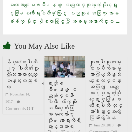
မဟာေအာင္ေျမၿမိဳ႕နယ္ ျပည္ေထာင္စုၾကံ့ခုိင္ေရးႏွ
င့္ဖြံ႕ၿဖိဳးေရးပါတီ႐ံုးတြင္ ျပည္သူ႔အတြက္ အာမ
ခံခ်က္ ဗီႏိုင္း ပိုစတာဖြင့္ပြဲ အခမ္းအနားက်င္းပ
→
You May Also Like
နိင္ငံေရးပါတီ
ဘုရားငါးဆူကမ္း
၂၇ ပါတီ၏ပူး
ပါးၿပိဳက်မႈမွ
တြဲသေဘာထားထုတ္ျ
ကာကြယ္ထိန္းသိ
ပန္ေၾကညာခ်
မ္းေရးလုပ္ငန္း
ေရႊဘိုၿ
က္
အတြက္ ျပည္ေ
မိဳ႕နယ္ ျပ
ထာင္စုၾကံ့ခို
November 14,
ည္ခိုင္ၿဖိဳး
င္ေရးႏွင့္ဖြံ႕ၿ
ပါတီ ေက်ာက္အိုး
2017
ဖိဳးေရးပါတီ လုပ္
ၿမိဳင္ေက်းရြာ
Comments Off
အားဒါနႏွင့္အလွဴေ
အမကေက်ာင္း
ငြမ်ားလွဴဒါန္း
သို႕ စာေရးကိရိ
June 28, 2018
ယာႏွင့္အာဟာရ