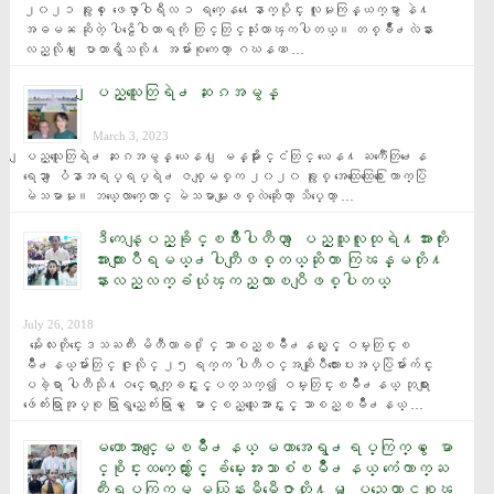
၂၀၂၁ ခုႏွစ္ ေဖေဖာ္ဝါရီလ ၁ ရက္ေန႔ေနာက္ပိုင္း လူမႈကြန္ယက္မွာ နဲ႔ 
အဓမၼ ဆိုတဲ့ ပါဠိေဝါဟာရကို တြင္တြင္သုံးလာၾကပါတယ္။ တစ္ခ်ိဳ႕လဲနား
လည္လို႔ ေျပာတာရွိသလို႔ အမ်ားစုကေတာ့ ဂဃနဏ …
ျပည္သူေတြရဲ႕ ဆႏၵအမွန္
March 3, 2023
ျပည္သူေတြရဲ႕ ဆႏၵအမွန္ ယေန႔ ျမန္မာႏိုင္ငံတြင္ ယေန႔ ႀကဳံေတြ႕ေန
ရေသာ ျပႆနာအရပ္ရပ္ရဲ႕ ဇစ္ျမစ္က ၂၀၂၀ ခုႏွစ္ အေထြေထြေ႐ြးေကာက္ပြဲ 
မဲသမာမႈ။ ဘယ္ေလာက္ေတာင္ မဲသမာမႈျဖစ္လဲဆိုေတာ့ သိပ္ေတာ့ …
ဒီကေန့ျပည္ခုိင္ၿဖိဳးပါတီဟာ ျပည္သူလူထုရဲ႔အားကိုး
အားထားျပဳရမယ္႕ပါတီျဖစ္တယ္ဆိုတာ ကြၽန္မတို႔
နားလည္လက္ခံယုံၾကည္လာၿပီျဖစ္ပါတယ္
July 26, 2018
  မႏၲေလးတိုင္းေဒသႀကီး မိတီၴလာခ႐ိုင္ သာစည္ၿမိဳ႕နယ္ႏွင့္ ဝမ္းတြင္းၿ
မိဳ႕နယ္မ်ားတြင္ ဇူလိုင္ ၂၅ ရက္က ပါတီဝင္အဆိုျပဳလႊာေပးအပ္ပြဲမ်ားက်င္း
ပခဲ့ရာ ပါတီသို႔ဝင္ေရာက္ျခင္းႏွင့္ပတ္သက္၍ ဝမ္းတြင္းၿမိဳ႕နယ္ ဘုရားျ
ဖဴေက်းရြာအုပ္စု ရြာရွည္ေက်းရြာမွ ေမာင္စည္သူေအာင္ႏွင့္ သာစည္ၿမိဳ႕နယ္ …
မဟာေအာင္ေျမၿမိဳ႕နယ္ မဟာအေရွ႕ရပ္ကြက္မွ ေမာ
င္စုိင္းထက္ေက်ာ္ႏွင့္ ခ်မ္းေအးသာစံၿမိဳ႕နယ္ ကံေကာက္ႀ
ကီးရပ္ကြက္မွ မယြန္းမီမီေဇာ္တုိ႔မွ ျပည္ေထာင္စုၾ