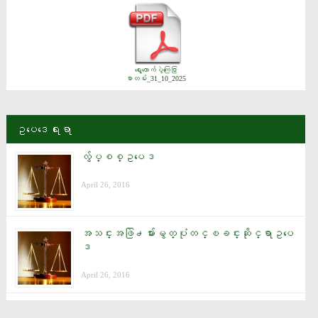
ရွေးကောက်ပွဲကြေငြာ
စာတမ်း_31_10_2025
ဥပေဒေရးရာ
လွ်ပ္စစ္ဥပေဒ
April 26, 2016
အသင္းအဖြဲ႕မ်ားမွတ္ပုံတင္ၿခင္းဆိုင္ရာဥပေ
ဒ
April 26, 2016