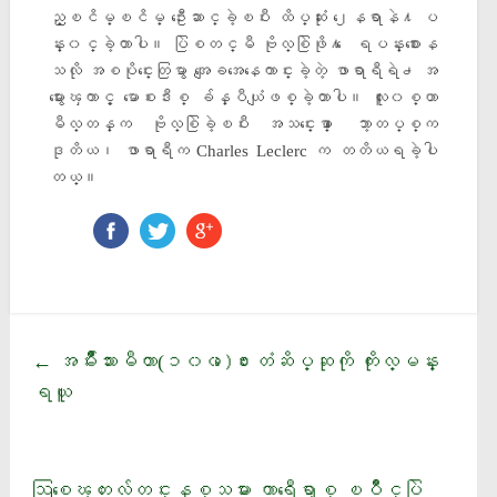
ည္ၿငိမ္ၿငိမ္ ဦးေဆာင္ခဲ့ၿပီး ထိပ္ဆံုး ၂ေနရာနဲ႔ ပ
န္း၀င္ခဲ့တာပါ။ ပြဲစတင္မီ ဗိုလ္စြဲဖို႔ ေရပန္းစားေန
သလို အစပိုင္းေတြမွာ အေျခအေနေကာင္းခဲ့တဲ့ ဖာရာရီရဲ႕ အ
မွားေၾကာင့္ မာေစးဒီးစ္ ခ်န္ပီယံျဖစ္ခဲ့တာပါ။ လူး၀စ္ဟာ
မီလ္တန္က ဗိုလ္စြဲခဲ့ၿပီး အသင္းေဖာ္ ေဘာ့တပ္စ္က
ဒုတိယ၊ ဖာရာရီက Charles Leclerc က တတိယရခဲ့ပါ
တယ္။
အမ်ိဳးသားမီတာ(၁၀၀)ေ႐ႊတံဆိပ္ဆုကို ကိုးလ္မန္း
←
ရယူ
ဩစ‌ေၾတးလ်တင္းနစ္သမား ကာရီေရာ့စ္ ၿပိဳင္ပြဲ