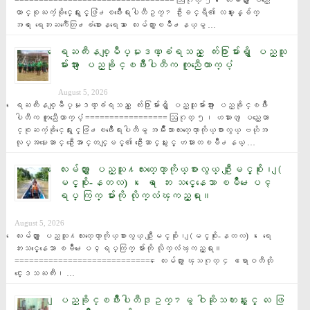
================================= ဩဂုတ္ ၅၊ ေလးမ်က္ႏွာ ျပည္ေ
ထာင္စုႀကံ့ခိုင္ေရးႏွင့္ဖြံ႕ၿဖိဳးေရးပါတီဥကၠ႒ ဦးခင္ရီ၏ လမ္းၫႊန္ခ်က္
အရ ေရေဘးႀကဳံေတြ႕ခံစားေနရေသာ ေလးမ်က္ႏွာၿမိဳ႕နယ္မွ …
ေရႀကီးနစ္ျမဳပ္မႈဒဏ္ခံရသည့္ ေက်း႐ြာမ်ားရွိ ျပည္သူ
မ်ားအား ျပည္ခိုင္ၿဖိဳးပါတီက ကူညီေထာက္ပံ့
August 5, 2026
ေရႀကီးနစ္ျမဳပ္မႈဒဏ္ခံရသည့္ ေက်း႐ြာမ်ားရွိ ျပည္သူမ်ားအား ျပည္ခိုင္ၿဖိဳး
ပါတီက ကူညီေထာက္ပံ့ ================= ဩဂုတ္ ၅၊ ဟသၤာတ ျပည္ေထာ
င္စုႀကံ့ခိုင္ေရးႏွင့္ဖြံ႕ၿဖိဳးေရးပါတီမွ အမ်ိဳးသားလႊတ္ေတာ္ကိုယ္စားလွယ္ ဗဟိုအ
လုပ္အမႈေဆာင္ ဦးေအာင္တင္ျမင့္၏ ဦးေဆာင္မႈႏွင့္ ဟသၤာတၿမိဳ႕နယ္ …
ေလးမ်က္ႏွာ ျပည္သူ႔လႊတ္ေတာ္ကိုယ္စားလွယ္ ဦးျမင့္စိုး၊ (ျ
မင့္စိုး-နတလ) ၊ ေရ ေဘး သင့္ေနေသာ ၿမိဳ႕ေပၚ
ရပ္ ကြက္ မ်ားကို လိုက္လံၾကည့္ရႈ။
August 5, 2026
ေလးမ်က္ႏွာ ျပည္သူ႔လႊတ္ေတာ္ကိုယ္စားလွယ္ ဦးျမင့္စိုး၊ (ျမင့္စိုး-နတလ) ၊ ေရေ
ဘးသင့္ေနေသာ ၿမိဳ႕ေပၚ ရပ္ကြက္ မ်ားကို လိုက္လံၾကည့္ရႈ။ 
============================= ေလးမ်က္ႏွာ ၾသဂုတ္ ၄ ဧရာဝတီတို
င္းေဒသႀကီး၊ …
ျပည္ခိုင္ၿဖိဳးပါတီဒုဥကၠ႒မွ ဝါဆိုသကၤန္းႏွင့္ လႉ ဖြ