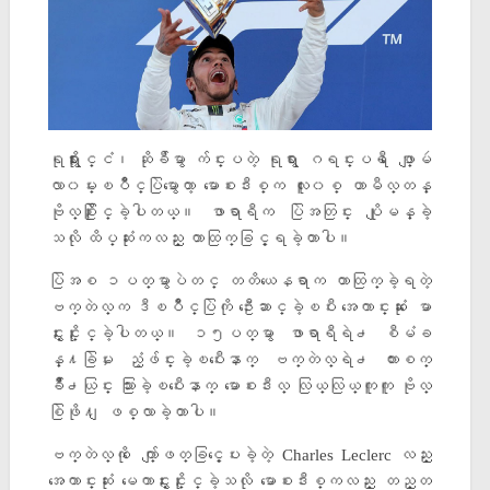
ရုရွားႏုိင္ငံ၊ ဆိုခ်ီမွာ က်င္းပတဲ့ ရုရွား ဂရင္းပရီ ေဖာ္ျမဴ
လာ၀မ္းၿပိဳင္ပြဲမွာေတာ့ မာေစးဒီးစ္က လူး၀စ္ ဟာမီလ္တန္
ဗိုလ္စြဲႏုိင္ခဲ့ပါတယ္။ ဖာရာရီက ပြဲအတြင္း ပိုျမန္ခဲ့
သလို ထိပ္ဆံုးကလည္း တာထြက္ခြင့္ရခဲ့တာပါ။
ပြဲအစ ၁ပတ္မွာပဲတင္ တတိယေနရာက တာထြက္ခဲ့ရတဲ့
ဗက္တဲလ္က ဒီၿပိဳင္ပြဲကို ဦးေဆာင္ခဲ့ၿပီး အေကာင္းဆံုး ေမာ
င္းႏွင္ႏုိင္ခဲ့ပါတယ္။ ၁၅ပတ္မွာ ဖာရာရီရဲ႕ စီမံခ
န္႔ခြဲမႈ ညံ့ဖ်င္းခဲ့ၿပီးေနာက္ ဗက္တဲလ္ရဲ႕ ကားစက္
ခ်ိဳ႕ယြင္း သြားခဲ့ၿပီးေနာက္ မာေစးဒီးလ္ လြယ္လြယ္ကူကူ ဗိုလ္
စြဲဖို႔ ျဖစ္လာခဲ့တာပါ။
ဗက္တဲလ္ကို ေက်ာ္ျဖတ္ခြင့္ေပးခဲ့တဲ့ Charles Leclerc လည္း
အေကာင္းဆံုး မေကာင္းႏွင္ႏုိင္ခဲ့သလို မာေစးဒီးစ္ကလည္း တည္တ