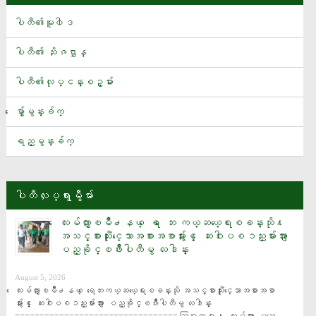
ႏိုင္ငံေတာ္သမၼတ ထိုင္းႏိုင္ငံသို႔ ေရာက္ရွိ
ပါတီ၏မူ၀ါဒ
ေလ့က်င့္ေရး ဝတ္စုံ အ တြ က္ ေပါင္ သန္း ၂၀ တန္ စ ပြ န္ဆာ စာခ်ဳပ္ကို မ
န္ယူ ခ်ဳပ္ဆို
ပါတီ၏ သႏိၷဌာန္
ျမန္မာ့လက္ေ႐ြးစင္ အမ်ိဳးသားအသင္းႏွင့္ အမ်ိဳးသမီးအသင္းတို႔ ကြင္း သြင္း ျခ
ပါတီ၏လုပ္ငန္းစဥ္မ်ား
င္းခတ္ကစားနည္း၌ ေငြ တံဆိပ္ဆုမ်ားအသီးသီး ဆြတ္ခူး
ေလးမ်က္ႏွာၿမိဳ႕နယ္ ေရ ေဘး ကယ္ဆယ္ေရးစခန္းသို႔ အသင့္စားသုံးႏိုင္ေသာအစား
ေမွ်ာ္မွန္းခ်က္
အစာမ်ားႏွင့္ ေဆးဝါးပစၥည္းမ်ားအား ျပည္ခိုင္ၿဖိဳးပါတီမွ လႉဒါန္း
ရည္မွန္းခ်က္
ေရႀကီးနစ္ျမဳပ္မႈဒဏ္ခံရသည့္ ေက်း႐ြာမ်ားရွိ ျပည္သူမ်ားအား ျပည္ခိုင္ၿဖိဳး
ပါတီက ကူညီေထာက္ပံ့
ဒီယိုမန္ဒီကို ရီးယဲလ္မက္ဒရစ္အသင္း ေခၚယူ
ပါတီလႈပ္ရွားမွဳမ်ား
ျပည္ တြင္း စက္သုံးဆီေဈး တစ္လီတာလွ်င္ က်ပ္ ၁၇၀ မွ ၂၆၅ အထိ ျမင့္
ေလးမ်က္ႏွာၿမိဳ႕နယ္ ေရ ေဘး ကယ္ဆယ္ေရးစခန္းသို႔
တက္
အသင့္စားသုံးႏိုင္ေသာအစားအစာမ်ားႏွင့္ ေဆးဝါးပစၥည္းမ်ားအား ျ
တစ္လကို လူတူစက္႐ုပ္ ၁၀၀၀ ထုတ္လုပ္မယ့္ မစ္ဆူဘီရွီ
ပည္ခိုင္ၿဖိဳးပါတီမွ လႉဒါန္း
August 5, 2026
ေလးမ်က္ႏွာၿမိဳ႕နယ္ ေရေဘးကယ္ဆယ္ေရးစခန္းသို အသင့္စားသုံးႏိုင္ေသာအစားအစာ
မ်ားႏွင့္ ေဆးဝါးပစၥည္းမ်ားအား ျပည္ခိုင္ၿဖိဳးပါတီမွ လႉဒါန္း 