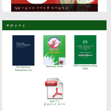
ရွမ္းျပည္နယ္ သတင္းမ်ား ၾကည့္ရန္
စာအုပ္စင္
2008 Constitution (Eng-
Democracy Book
The Electronic
MM)
Transactions Law
ရွေးကောက်ပွဲ
ကြေညာစာတမ်း_မာတိကာ