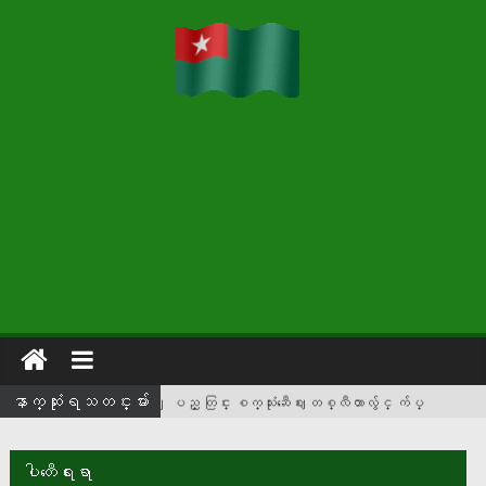
ေနာက္ဆံုးရသတင္းမ်ား
ျပည္ တြင္း စက္သုံးဆီေဈး တစ္လီတာလွ်င္ က်ပ္
၁၇၀ မွ ၂၆၅ အထိ ျမင့္တက္
တစ္လကို လူတူစက္႐ုပ္ ၁၀၀၀ ထုတ္လုပ္မယ့္ မစ္ဆူဘီရွီ
ပါတီေရးရာ