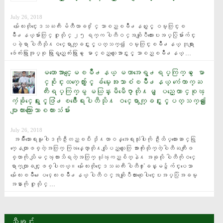
July 26, 2018
  မႏၲေလးတိုင္းေဒသႀကီး မိတီၴလာခ႐ိုင္ သာစည္ၿမိဳ႕နယ္ႏွင့္ ဝမ္းတြင္းၿ
မိဳ႕နယ္မ်ားတြင္ ဇူလိုင္ ၂၅ ရက္က ပါတီဝင္အဆိုျပဳလႊာေပးအပ္ပြဲမ်ားက်င္း
ပခဲ့ရာ ပါတီသို႔ဝင္ေရာက္ျခင္းႏွင့္ပတ္သက္၍ ဝမ္းတြင္းၿမိဳ႕နယ္ ဘုရားျ
ဖဴေက်းရြာအုပ္စု ရြာရွည္ေက်းရြာမွ ေမာင္စည္သူေအာင္ႏွင့္ သာစည္ၿမိဳ႕နယ္ …
မဟာေအာင္ေျမၿမိဳ႕နယ္ မဟာအေရွ႕ရပ္ကြက္မွ ေမာ
င္စုိင္းထက္ေက်ာ္ႏွင့္ ခ်မ္းေအးသာစံၿမိဳ႕နယ္ ကံေကာက္ႀ
ကီးရပ္ကြက္မွ မယြန္းမီမီေဇာ္တုိ႔မွ ျပည္ေထာင္စုၾ
ကံ့ခုိင္ေရးႏွင့္ဖြံ႕ၿဖိဳးေရးပါတီသုိ႔ ဝင္ေရာက္ျခင္းႏွင့္ပတ္သက္၍ ​ေျ
ပာျကားသြား​ေသာစကားသံမ်ား
July 26, 2018
  အမ်ဳိးသားေရးမူဝါဒကိုဦးတည္ၿပီး ဒို႔တာဝန္အေရးသံုးပါးကို ဦးထိပ္ထားေဆာင္ရြ
က္ေနတာျဖစ္တဲ့အတြက္ ကြၽန္ေတာ္တို႔လိုျပည္သူေတြ အားကိုးထိုက္တဲ့ပါတီႀကီးျဖ
စ္တာကို သိျမင္ၾကားသိရတဲ့အတြက္ ယံုၾကည္စိတ္နဲ႔ အခုလို ပါတီကိုဝင္ေ
ရာက္လာျခင္းျဖစ္ပါတယ္​။ မႏၲေလးတိုင္းေဒသႀကီး ပါတီ႐ံုးခန္းမ၌က်င္းပေသာ 
မႏၲေလးၿမိဳ႕ေပၚေလးၿမိဳ႕နယ္ ပါတီဝင္အဆုိျပဳလႊာစုေပါင္းေပးအပ္ပြဲအခမ္း
အနားကုိ ဇူလိုင္ …
သီချင်း