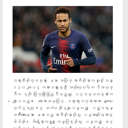
ဘရာဇီးတိုက္စစ္မွဴး ေနမာ အတြက္ ဘာစီလိုနာက ယူ႐ိုသန္း
၁၃၀ အျပင္ ကစားသမားႏွစ္ဦး အလိုက္ေပးပါက ပီအက္စ္
ဂ်ီက ၎ကို ထြက္ခြာခြင့္ျပဳမည္ဟု ျပင္သစ္သတင္းမ်ားက
ေဖာ္ျပသည္။ ေလာေလာဆယ္တြင္ ဒဏ္ရာသက္သာလာကာ အေျပးေ
လ့က်င့္စက္ျဖင့္ ႀကံ႕ခိုင္မႈျပန္လည္ ျပည့္ဝရန္
ႀကိဳးစားေနေသာ ေနမာသည္ ဘာစီလိုနာသို႔ ျပန္လာလိုေၾကာင္း
မိမိတို႔ သိရွိေသာ္လည္း ႏူးကမ့္ကြင္းသို႔ ျပန္လည္ ေခၚ