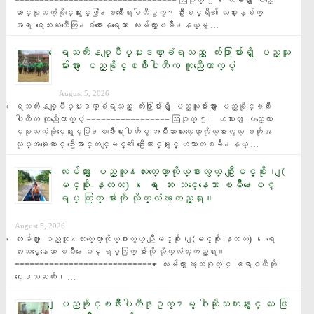
================================= ဩဂုတ္ ၅၊ ေလးမ်က္ႏွာ ျပည္ေ
ထာင္စုႀကံ့ခိုင္ေရးႏွင့္ဖြံ႕ၿဖိဳးေရးပါတီဥကၠ႒ ဦးခင္ရီ၏ လမ္းၫႊန္ခ်က္
အရ ေရေဘးႀကဳံေတြ႕ခံစားေနရေသာ ေလးမ်က္ႏွာၿမိဳ႕နယ္မွ …
ေရႀကီးနစ္ျမဳပ္မႈဒဏ္ခံရသည့္ ေက်း႐ြာမ်ားရွိ ျပည္သူ
မ်ားအား ျပည္ခိုင္ၿဖိဳးပါတီက ကူညီေထာက္ပံ့
August 5, 2026
ေရႀကီးနစ္ျမဳပ္မႈဒဏ္ခံရသည့္ ေက်း႐ြာမ်ားရွိ ျပည္သူမ်ားအား ျပည္ခိုင္ၿဖိဳး
ပါတီက ကူညီေထာက္ပံ့ ================= ဩဂုတ္ ၅၊ ဟသၤာတ ျပည္ေထာ
င္စုႀကံ့ခိုင္ေရးႏွင့္ဖြံ႕ၿဖိဳးေရးပါတီမွ အမ်ိဳးသားလႊတ္ေတာ္ကိုယ္စားလွယ္ ဗဟိုအ
လုပ္အမႈေဆာင္ ဦးေအာင္တင္ျမင့္၏ ဦးေဆာင္မႈႏွင့္ ဟသၤာတၿမိဳ႕နယ္ …
ေလးမ်က္ႏွာ ျပည္သူ႔လႊတ္ေတာ္ကိုယ္စားလွယ္ ဦးျမင့္စိုး၊ (ျ
မင့္စိုး-နတလ) ၊ ေရ ေဘး သင့္ေနေသာ ၿမိဳ႕ေပၚ
ရပ္ ကြက္ မ်ားကို လိုက္လံၾကည့္ရႈ။
August 5, 2026
ေလးမ်က္ႏွာ ျပည္သူ႔လႊတ္ေတာ္ကိုယ္စားလွယ္ ဦးျမင့္စိုး၊ (ျမင့္စိုး-နတလ) ၊ ေရေ
ဘးသင့္ေနေသာ ၿမိဳ႕ေပၚ ရပ္ကြက္ မ်ားကို လိုက္လံၾကည့္ရႈ။ 
============================= ေလးမ်က္ႏွာ ၾသဂုတ္ ၄ ဧရာဝတီတို
င္းေဒသႀကီး၊ …
ျပည္ခိုင္ၿဖိဳးပါတီဒုဥကၠ႒မွ ဝါဆိုသကၤန္းႏွင့္ လႉ ဖြ