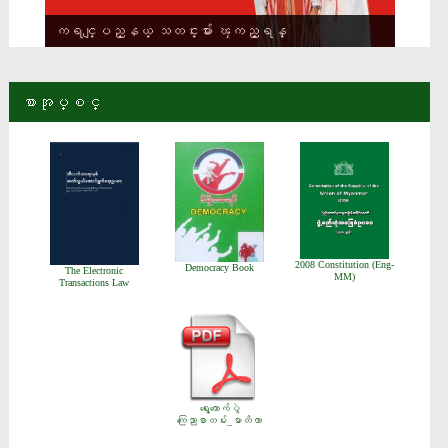
ကရင္ျပည္နယ္ သတင္းမ်ား ၾကည့္ရန္
စာအုပ္စင္
2008 Constitution (Eng-
Democracy Book
The Electronic
MM)
Transactions Law
ရွေးကောက်ပွဲ
ကြေညာစာတမ်း_မာတိကာ