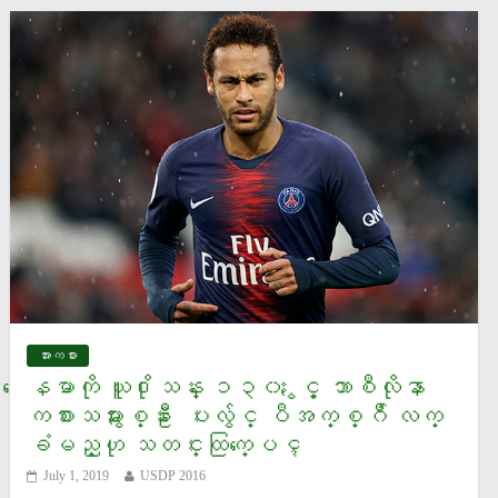
အားကစား
ေနမာကို ယူ႐ိုသန္း ၁၃၀ ႏွင့္ ဘာစီလိုနာ
ကစားသမားႏွစ္ဦး ေပးလွ်င္ ပီအက္စ္ဂ်ီ လက္
ခံမည္ဟု သတင္းထြက္ေပၚ
July 1, 2019
USDP 2016