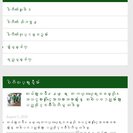
UFC 331 ၿပိဳင္ ပြဲ မွာ ထိပ္ဆုံးေခါင္ ပြဲ ႀကီးအျဖစ္ ထိုး ရ ေတာ့ မယ့္ လက္ရွိ
ပါတီ၏မူ၀ါဒ
ခ်န္ပီယံ ‌Joshua Van
ယြမ္ ၂၀၀၀ တန္ က်န္းမာေရး လက္ စြပ္ Casio မိတ္ဆက္
ပါတီ၏ သႏိၷဌာန္
ႏိုင္ငံေတာ္သမၼတ ထိုင္းႏိုင္ငံသို႔ ေရာက္ရွိ
ပါတီ၏လုပ္ငန္းစဥ္မ်ား
ေလ့က်င့္ေရး ဝတ္စုံ အ တြ က္ ေပါင္ သန္း ၂၀ တန္ စ ပြ န္ဆာ စာခ်ဳပ္ကို မ
န္ယူ ခ်ဳပ္ဆို
ေမွ်ာ္မွန္းခ်က္
ျမန္မာ့လက္ေ႐ြးစင္ အမ်ိဳးသားအသင္းႏွင့္ အမ်ိဳးသမီးအသင္းတို႔ ကြင္း သြင္း ျခ
ရည္မွန္းခ်က္
င္းခတ္ကစားနည္း၌ ေငြ တံဆိပ္ဆုမ်ားအသီးသီး ဆြတ္ခူး
ေလးမ်က္ႏွာၿမိဳ႕နယ္ ေရ ေဘး ကယ္ဆယ္ေရးစခန္းသို႔ အသင့္စားသုံးႏိုင္ေသာအစား
အစာမ်ားႏွင့္ ေဆးဝါးပစၥည္းမ်ားအား ျပည္ခိုင္ၿဖိဳးပါတီမွ လႉဒါန္း
ပါတီလႈပ္ရွားမွဳမ်ား
ေရႀကီးနစ္ျမဳပ္မႈဒဏ္ခံရသည့္ ေက်း႐ြာမ်ားရွိ ျပည္သူမ်ားအား ျပည္ခိုင္ၿဖိဳး
ေလးမ်က္ႏွာၿမိဳ႕နယ္ ေရ ေဘး ကယ္ဆယ္ေရးစခန္းသို႔
ပါတီက ကူညီေထာက္ပံ့
အသင့္စားသုံးႏိုင္ေသာအစားအစာမ်ားႏွင့္ ေဆးဝါးပစၥည္းမ်ားအား ျ
ဒီယိုမန္ဒီကို ရီးယဲလ္မက္ဒရစ္အသင္း ေခၚယူ
ပည္ခိုင္ၿဖိဳးပါတီမွ လႉဒါန္း
August 5, 2026
ေလးမ်က္ႏွာၿမိဳ႕နယ္ ေရေဘးကယ္ဆယ္ေရးစခန္းသို အသင့္စားသုံးႏိုင္ေသာအစားအစာ
မ်ားႏွင့္ ေဆးဝါးပစၥည္းမ်ားအား ျပည္ခိုင္ၿဖိဳးပါတီမွ လႉဒါန္း 