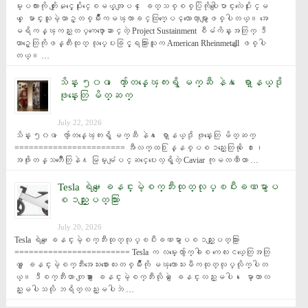
မ္းပကားကို တိုးျမႇင့္ေပးႏိုင္ေစမယ့္အျပင္ ေခတ္သစ္စစ္ပြဲကိုပါေျပာင္းလဲေပးႏိုင္မ
ယ့္ ေမာင္းသူမဲ့ယာဥ္တစ္မ်ိဳးကမၾကာခင္ထြက္ေပၚလာေတာ့မွာျဖစ္ပါတယ္။ အေ
မရိကန္ၾကည္းတပ္ကေဖာ္ေဆာင္တဲ့ Project Sustainment စီမံကိန္းအတြက္ ဒီ
ယာဥ္ေတြကိုဖန္တီးထုတ္ လုပ္ေပးခြင့္ရသြားသူက American Rheinmetall ျဖစ္ပါ
တယ္။ …
သိန္း ၅၀၀ ေက်ာ္တန္ေၾကးရွိ မက္ဆီ နဲ႔ ေရာ္နယ္ဒို
ဖုန္းေတြ မိတ္ဆက္
July 22, 2026
သိန္း ၅၀၀ ေက်ာ္တန္ေၾကးရွိ မက္ဆီ နဲ႔ ေရာ္နယ္ဒို ဖုန္းေတြ မိတ္ဆက္ 
======================= အီလက္ထ႐ြန္နစ္ပစၥည္းေတြကို ေ႐ႊ၊ 
အဖိုးတန္သတၱဳေတြနဲ႔ မြမ္းမံျပင္ဆင္ေပးေလ့ရွိတဲ့ Caviar ကုမၸဏီဟာ …
Tesla ရဲ႕‌ေျခနင္းမဲ့စက္ဘီးထုတ္လုပ္ၿပီးခဏမွာပ
စၥည္းျပတ္သြား
July 20, 2026
Tesla ရဲ႕‌ေျခနင္းမဲ့စက္ဘီးထုတ္လုပ္ၿပီးခဏမွာပစၥည္းျပတ္သြား 
======================== Tesla က လမ္းေလွ်ာက္ခါစ ကေလးငယ္ေတြအတြ
က္ ေျခနင္းမဲ့စက္ဘီးအေသးစားေလးတစ္မ်ိဳးကို မၾကာေသးမီကထုတ္လုပ္လိုက္ပါတ
ယ္။ ဒီစက္ဘီးဟာ တျခား ေျခနင္းမဲ့စက္ဘီးလိုပဲ ေျခနင္းလည္းမပါ၊ ေမာ္တာလ
ည္းမပါသလို ဘရိတ္လည္းမပါဘဲ …