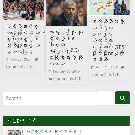
စက်ဘီးစီးအဖွဲ့
ပရီးမီးယားလိဂ္
တစ်ဖွဲ့က
ေမာ္ရင္ဟုိကုိ ထု
တစ္ေက်ာ့ျပန္ ဆ
၁၀၂၃
တ္ပယ္ဖုိ႕ ေ
န္းဒါးလန္းႏွင့္ ငါး
ကီလိုမီတာ
ပါင္သ
ႀကိမ္ေျမာက္ တ
ရှည်လျားတဲ့ GPS
န္း(၂၀)နီးပါး
န္းတက္ခြင့္
ဒိုင်နိုဆောပုံကို
သုံးစြဲခဲ့ရတဲ့ ယူႏုိ
ဖန်တီး
May 26, 2025
က္တက္
Comments Off
April 21, 2023
February 15, 2019
Comments Off
Comments Off
ျပည္သူ႔အသံ
ျပည္သူေတြရဲ႕ ဆႏၵအမွန္ ၂