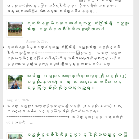
================================= ဩဂုတ္ ၅၊ ေလးမ်က္ႏွာ ျပည္ေ
ထာင္စုႀကံ့ခိုင္ေရးႏွင့္ဖြံ႕ၿဖိဳးေရးပါတီဥကၠ႒ ဦးခင္ရီ၏ လမ္းၫႊန္ခ်က္
အရ ေရေဘးႀကဳံေတြ႕ခံစားေနရေသာ ေလးမ်က္ႏွာၿမိဳ႕နယ္မွ …
ေရႀကီးနစ္ျမဳပ္မႈဒဏ္ခံရသည့္ ေက်း႐ြာမ်ားရွိ ျပည္သူ
မ်ားအား ျပည္ခိုင္ၿဖိဳးပါတီက ကူညီေထာက္ပံ့
August 5, 2026
ေရႀကီးနစ္ျမဳပ္မႈဒဏ္ခံရသည့္ ေက်း႐ြာမ်ားရွိ ျပည္သူမ်ားအား ျပည္ခိုင္ၿဖိဳး
ပါတီက ကူညီေထာက္ပံ့ ================= ဩဂုတ္ ၅၊ ဟသၤာတ ျပည္ေထာ
င္စုႀကံ့ခိုင္ေရးႏွင့္ဖြံ႕ၿဖိဳးေရးပါတီမွ အမ်ိဳးသားလႊတ္ေတာ္ကိုယ္စားလွယ္ ဗဟိုအ
လုပ္အမႈေဆာင္ ဦးေအာင္တင္ျမင့္၏ ဦးေဆာင္မႈႏွင့္ ဟသၤာတၿမိဳ႕နယ္ …
ေလးမ်က္ႏွာ ျပည္သူ႔လႊတ္ေတာ္ကိုယ္စားလွယ္ ဦးျမင့္စိုး၊ (ျ
မင့္စိုး-နတလ) ၊ ေရ ေဘး သင့္ေနေသာ ၿမိဳ႕ေပၚ
ရပ္ ကြက္ မ်ားကို လိုက္လံၾကည့္ရႈ။
August 5, 2026
ေလးမ်က္ႏွာ ျပည္သူ႔လႊတ္ေတာ္ကိုယ္စားလွယ္ ဦးျမင့္စိုး၊ (ျမင့္စိုး-နတလ) ၊ ေရေ
ဘးသင့္ေနေသာ ၿမိဳ႕ေပၚ ရပ္ကြက္ မ်ားကို လိုက္လံၾကည့္ရႈ။ 
============================= ေလးမ်က္ႏွာ ၾသဂုတ္ ၄ ဧရာဝတီတို
င္းေဒသႀကီး၊ …
ျပည္ခိုင္ၿဖိဳးပါတီဒုဥကၠ႒မွ ဝါဆိုသကၤန္းႏွင့္ လႉ ဖြ