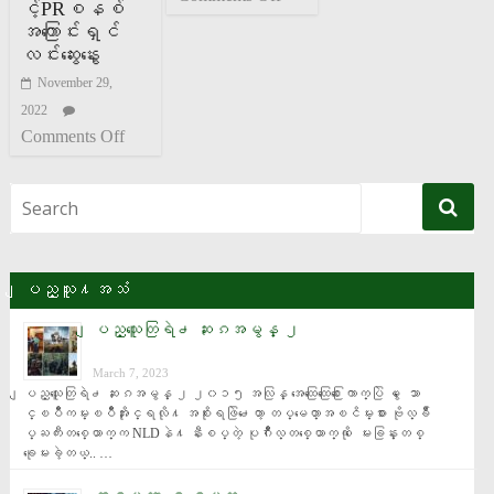
င့်PRစနစ်
အကြောင်းရှင်
လင်းဆွေးနွေး
November 29,
2022
Comments Off
ျပည္သူ႔အသံ
ျပည္သူေတြရဲ႕ ဆႏၵအမွန္ ၂
March 7, 2023
ျပည္သူေတြရဲ႕ ဆႏၵအမွန္ ၂ ၂၀၁၅ အလြန္ အေထြေထြေ႐ြးေကာက္ပြဲ မွ ေသာ
င္ၿပိဳကမ္းၿပိဳအႏိုင္ရလို႔ အစိုးရဖြဲ႕ေတာ့ တပ္မေတာ္အၿငိမ္းစား ဗိုလ္ခ်ဳ
ပ္ႀကီးတစ္ေယာက္က NLDနဲ႔ နီးစပ္တဲ့ ပုဂၢိဳလ္တစ္ေယာက္ကို ေမးခြန္းတစ္
ခုေမးခဲ့တယ္.. …