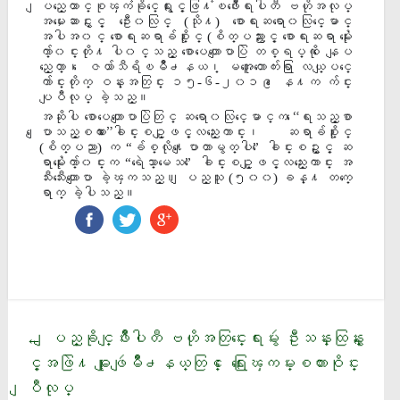
ျပည္ေထာင္စုၾကံခိုင္ေရးႏွင့္ဖြ႔ံၿဖိဳးေရးပါတီ ဗဟိုအလုပ္
အမႈေဆာင္ႏွင့္ ဦးေ၀လြင္ (သို႔) စာေရးဆရာေ၀လြင္ေမာင္
အပါအ၀င္ စာေရးဆရာခ်စ္ႏိုင္ (စိတ္ပညာႏွင့္ စာေရးဆရာ မႏုႆေ
က်ာ္၀င္းတို႔ ပါ၀င္သည့္ စာေပေဟာေျပာပြဲ တစ္ရပ္ကို ေနျပ
ည္ေတာ္၊ ေဇယ်ာသီရိၿမိဳ႕နယ၊္ မအူေတာေက်းရြာ လယ္ျပင္ေ
က်ာင္းတိုက္ ဝန္းအတြင္း ၁၅-၆-၂၀၁၉ ေန႔က က်င္း
ပျပဳလုပ္ ခဲ့သည္။
အဆိုပါ စာေပေဟာေျပာပြဲတြင္ ဆရာေ၀လြင္ေမာင္က “ေရးသည့္စာ
ေျပာသည့္စကား”ေခါင္းစဥ္ျဖင့္လည္းေကာင္း၊ ဆရာခ်စ္ႏိုင္
(စိတ္ပညာ) က “ခ်စ္လို႔ေျပာတာမွတ္ပါ” ေခါင္းစဥ္ႏွင့္ ဆ
ရာမႏုႆေက်ာ္၀င္းက “ရဲေသာ္မေသ” ေခါင္းစဥ္ျဖင့္လည္းေကာင္း အ
သီးသီးေဟာေျပာ ခဲ့ၾကသည္။ ျပည္သူ (၅၀၀) ခန္႔ တက္ေ
ရာက္ ခဲ့ပါသည္။
ျပည္ခိုင္ျဖိဳးပါတီ ဗဟိုအတြင္းေရးမွဴး ဦးသန္းထြန္းႏွ
←
င့္အဖြဲ႔ ဓႏုျဖဴျမိဳ႕နယ္တြင္ ေရေႏြၾကမ္းစကားဝိုင္း
ျပဳလုပ္