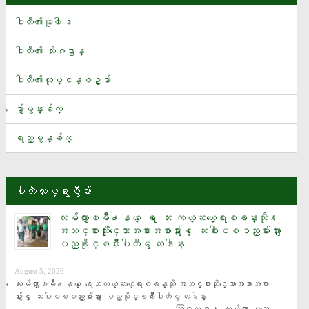
ျမန္မာ့လက္ေ႐ြးစင္ အမ်ိဳးသားအသင္းႏွင့္ အမ်ိဳးသမီးအသင္းတို႔ ကြင္း သြင္း ျခ
ပါတီ၏မူ၀ါဒ
င္းခတ္ကစားနည္း၌ ေငြ တံဆိပ္ဆုမ်ားအသီးသီး ဆြတ္ခူး
ေလးမ်က္ႏွာၿမိဳ႕နယ္ ေရ ေဘး ကယ္ဆယ္ေရးစခန္းသို႔ အသင့္စားသုံးႏိုင္ေသာအစား
ပါတီ၏ သႏိၷဌာန္
အစာမ်ားႏွင့္ ေဆးဝါးပစၥည္းမ်ားအား ျပည္ခိုင္ၿဖိဳးပါတီမွ လႉဒါန္း
ပါတီ၏လုပ္ငန္းစဥ္မ်ား
ေရႀကီးနစ္ျမဳပ္မႈဒဏ္ခံရသည့္ ေက်း႐ြာမ်ားရွိ ျပည္သူမ်ားအား ျပည္ခိုင္ၿဖိဳး
ပါတီက ကူညီေထာက္ပံ့
ေမွ်ာ္မွန္းခ်က္
ေတာင္ကိုရီးယားမွာ အပူလႈိင္းေၾကာင့္ ေသဆုံးသူ ၁၉ ဦးအထိရွိလာ
ရည္မွန္းခ်က္
ေလးမ်က္ႏွာ ျပည္သူ႔လႊတ္ေတာ္ကိုယ္စားလွယ္ ဦးျမင့္စိုး၊ (ျမင့္စိုး-နတလ) ၊
ေရ ေဘး သင့္ေနေသာ ၿမိဳ႕ေပၚ ရပ္ ကြက္ မ်ားကို လိုက္လံၾကည့္ရႈ။
ျပည္ခိုင္ၿဖိဳးပါတီဒုဥကၠ႒မွ ဝါဆိုသကၤန္းႏွင့္ လႉ ဖြယ္ ဝတၳဳအစုစုတို႔
ပါတီလႈပ္ရွားမွဳမ်ား
ကပ္လႉ
ေလးမ်က္ႏွာၿမိဳ႕နယ္ ေရ ေဘး ကယ္ဆယ္ေရးစခန္းသို႔
UFC 331 ၿပိဳင္ ပြဲ မွာ ထိပ္ဆုံးေခါင္ ပြဲ ႀကီးအျဖစ္ ထိုး ရ ေတာ့ မယ့္ လက္ရွိ
အသင့္စားသုံးႏိုင္ေသာအစားအစာမ်ားႏွင့္ ေဆးဝါးပစၥည္းမ်ားအား ျ
ခ်န္ပီယံ ‌Joshua Van
ပည္ခိုင္ၿဖိဳးပါတီမွ လႉဒါန္း
August 5, 2026
ေလးမ်က္ႏွာၿမိဳ႕နယ္ ေရေဘးကယ္ဆယ္ေရးစခန္းသို အသင့္စားသုံးႏိုင္ေသာအစားအစာ
မ်ားႏွင့္ ေဆးဝါးပစၥည္းမ်ားအား ျပည္ခိုင္ၿဖိဳးပါတီမွ လႉဒါန္း 