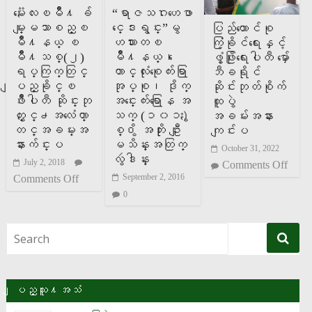
မႏၱေလးၿမိဳ႔ ခ်
“ရာဇသဂၤဟေဖာ
မ္းျမသာစည္ၿ
င္ေဒးရွင္း”မွ
ပြည်ထောင်စု
မိဳ႔နယ္ ၿ
ဟသၤာတၿ
ကြံ့ခိုင်ရေးနှင့်
မိဳ႔သစ္(၂)
မိဳ႔နယ္၊ ေ
ဖွံ့ဖြိုးရေးပါတီ မှော်
ရပ္ကြက္တြင္
တာင္လံုးစုေက်းရြာ
ဘီခရိုင်
ျပည္ခိုင္ၿ
အုပ္စု၊ ဒိုက္
ဆိုင်းဘုတ်စိုက်
ဖိဳးပါတီ ဆိုင္းဘု
အင္းေက်းရြာေန အ
ထူပွဲ
တ္ႏွင္႕အလံေတာ္
သက္ (၁၀၁)ႏွ
အခမ်းအနား
တင္အခမ္းအ
စ္႐ွိ အဘုိုး ဦးျ
ကျင်းပ
နားက်င္းပ
မသိန္းအတြက္
October 31, 2022
လွဴဒါန္း
July 2, 2018
Comments Off
September 2, 2016
Comments Off
0
ျပည္သူ႔အသံ