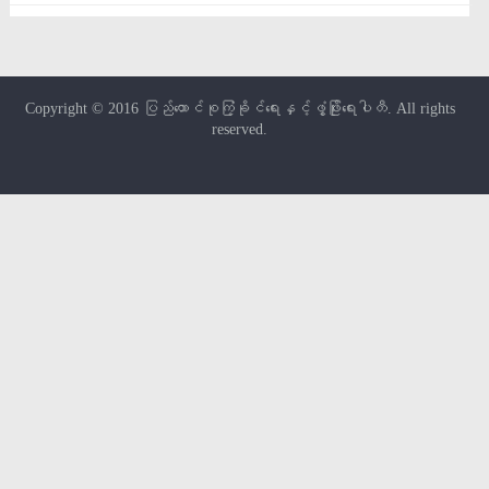
Copyright © 2016
ပြည်ထောင်စုကြံ့ခိုင်ရေးနှင့်ဖွံ့ဖြိုးရေးပါတီ
. All rights
reserved.