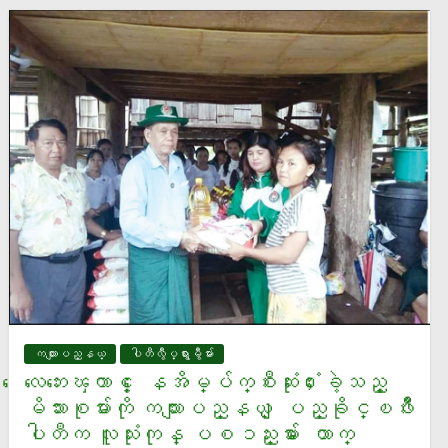
ကယားျပည္နယ္
ပါတီလွဳပ္ရွားမွဳမ်ား
ေလေဘးေၾကာင့္ ေနအိမ္ပ်က္စီးဆုံး႐ႈံးခဲ့သည့္
မိသားစုမ်ားကုိ ကယားျပည္နယ္ ျပည္ခုိင္ၿဖိဳး
ပါတီက လူသုံးကုန္ ပစၥည္းမ်ား ေထာက္