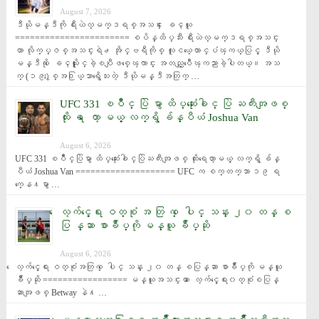
August 7, 2026
ဒီယိုမန္ဒီကို ရီးယဲလ္မက္ဒရစ္အသင္း ေခၚယူ 
======================= စပိန္ထိပ္သီး ရီးယဲလ္မက္ဒရစ္အသင္း
ဟာ လိုက္ပ္ဇစ္အသင္းရဲ႕ အိုင္ဗရီကိုစ္ လူငယ္ေတာင္ပံၾကယ္ပြင့္ ဒီယို
မန္ဒီကို ေခၚယူႏိုင္ခဲ့ၿပီျဖစ္ေၾကာင္း အတည္ျပဳေၾကညာခဲ့ပါတယ္။ အသ
က္ (၁၉)ႏွစ္အ႐ြယ္သာရွိေသးတဲ့ ဒီယိုမန္ဒီအတြက္ …
UFC 331 ၿပိဳင္ ပြဲ မွာ ထိပ္ဆုံးေခါင္ ပြဲ ႀကီးအျဖစ္
ထိုး ရ ေတာ့ မယ့္ လက္ရွိ ခ်န္ပီယံ ‌Joshua Van
August 6, 2026
UFC 331 ၿပိဳင္ပြဲမွာ ထိပ္ဆုံးေခါင္ပြဲႀကီးအျဖစ္ ထိုးရေတာ့မယ့္ လက္ရွိ ခ်န္
ပီယံ ‌Joshua Van ==================== UFC က စက္တက္ဘာ ၁၉ ရ
က္ေန႔မွာ …
ေလ့က်င့္ေရး ဝတ္စုံ အ တြ က္ ေပါင္ သန္း ၂၀ တန္ စ
ပြ န္ဆာ စာခ်ဳပ္ကို မန္ယူ ခ်ဳပ္ဆို
August 6, 2026
ေလ့က်င့္ေရး ဝတ္စုံအတြက္ ေပါင္ သန္း ၂၀ တန္ စပြန္ဆာ စာခ်ဳပ္ကို မန္ယူ 
ခ်ဳပ္ဆို ================= မန္ယူအသင္းဟာ ေလ့က်င့္ေရး၀တ္စုံစပြန္
ဆာအျဖစ္ Betway နဲ႔ …