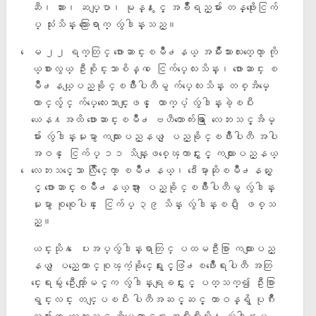
ဆီ၊ ဆား၊ ဆပ္ျပာ၊ မုန္႔ႏွင့္ အခ်ဳိရည္မ်ား တန္ဖိုးေငြက်
ပ္ သုံးသိန္း သြားေရာက္ လွဴဒါန္းသည္။
ေမ ၂၂ ရက္တြင္ ဖားေဆာင္းၿမိဳ႕နယ္ အမ်ဳိးသားလႊတ္ေတာ္ ကို
ယ္စားလွယ္ ဦးစိုင္းသာစိန္က ေငြက်ပ္ေလးသိန္း၊ ဖားေဆာင္း ၿ
မိဳ႕နယ္ျပည္ခိုင္ၿဖိဳးပါတီမွ က်ပ္ေလးသိန္း တစ္အိမ္ေ
ထာင္လွ်င္ က်ပ္ေလးေသာင္းျဖင့္ ေထာက္ပံ့ လွဴဒါန္းခဲ့ၿပီး
ယေန႔အထိ ဖားေဆာင္းၿမိဳ႕ ဗဟီတာေက်းရြာ ေလေဘးသင့္အိမ္
မ်ား လွဴဒါန္းမႈမွာ ကယားျပည္နယ္ ျပည္ခိုင္ၿဖိဳးပါတီ အပါ
အဝင္ ေငြက်ပ္ ၁၁ သိန္းျဖစ္ေၾကာင္းႏွင့္ ကယားျပည္နယ္
ေလေဘးသင့္ေသာ လြိဳင္ေကာ္ ၿမိဳ႕နယ္၊ ဒီးေမာ့ဆိုၿမိဳ႕နယ္ႏွ
င့္ ဖားေဆာင္းၿမိဳ႕နယ္အား ျပည္ခိုင္ၿဖိဳးပါတီမွ လွဴဒါန္း
မႈမွာ စုစုေပါင္း ေငြက်ပ္ ၃၉ သိန္း လွဴဒါန္းၿပီး ျဖစ္သ
ည္။
ယင္းသို႔ ေပးအပ္လွဴဒါန္းရာတြင္ ပထမဦးစြာ ကယားျပည္
နယ္ ျပည္ေထာင္စုၾကံ့ခိုင္ေရးႏွင့္ဖြံ႕ၿဖိဳးေရးပါတီ အတြ
င္းေရးမွဴး ဦးေက်ာ္ျမင့္က လွဴဒါန္းရျခင္းႏွင့္ ပတ္သက္၍ ဦးစြာ
ရွင္းလင္း တင္ျပၿပီး ပါတီအဆင့္ဆင့္ တာဝန္ရွိ ပုဂၢိဳ