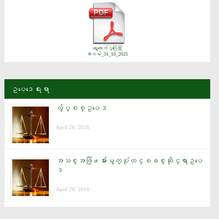
ရွေးကောက်ပွဲကြေငြာ
စာတမ်း_31_10_2025
ဥပေဒေရးရာ
လွ်ပ္စစ္ဥပေဒ
April 26, 2016
အသင္းအဖြဲ႕မ်ားမွတ္ပုံတင္ၿခင္းဆိုင္ရာဥပေ
ဒ
April 26, 2016