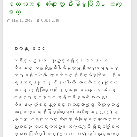
ရတုသဘင္ ေက်းဇူးေတာ္ ခ်ီးမြမ္းပြဲသုိ႕ တက္ေ
ရာက္
May 15, 2019
USDP 2016
ဖားကန္ ့
ေမ ၁၄
ကခ်ဳင္​ျပည္​နယ္​၊ မိုးညႇင္​းခရိုင္​၊ ဖားကန္​႔ၿ
မိဳ႕နယ္​ ျပည္ခိုင္ျဖိဳးပါတီဥကၠဌ ဦးအင္ဖေရာင္းဂမ္
သည္ ခရိုင္ပါတီ ေကာ္မတီဝင္ ဦးစိုင္းသိန္းထြန္း၊ ဦးမ
ရန္ဘရန္ဆိုင္း၊ ျမိဳ့နယ္ပါတီ ေကာ္မတီဝင္ (လူငယ္
တာဝန္ခံ) ဦးလြမ္းေဝတိုး နွင့္အတူ ယမန္ေန႔ နံနက္
၀၉း၄၅မွ ၁၃း၀၀ နာရီအခ်ိန္အထိ ဖားကန္႔ျ
မိဳ႕နယ္ လံုးခင္းနွစ္ျခင္း အသင္းေတာ္တြင္ ျပဳလုပ္သည့္
သင္းေထာက္​ဆရာ ဦးခြမ္ဆိုင္းေနာ္၏ အမွဳေတာ္ေဆာင္ (၂၅) နွ
စ္ျပည့္ ေငြရတုသဘင္ ​ေက်းဇူးေတာ္ ခ်ီးမြမ္းျခင္း ဆုေတာင္းအစ
ည္းအေဝးသုိ ့တက္ေရာက္သည္။ ဆက္လက္ျပီး ရိုးရာမဂြမ္းလ
စ္အစား ​ေငြက်ပ္ငါး​ေသာင္​း (၅၀၀၀၀/-) လွဴဒါန္းခဲ့ေၾကာင္း