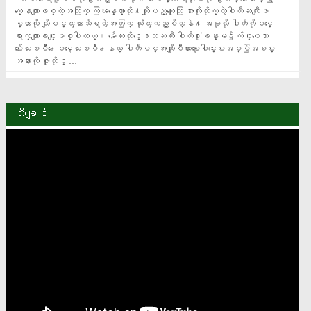
က္ေနတာျဖစ္တဲ့အတြက္ ကြၽန္ေတာ္တို႔လိုျပည္သူေတြ အားကိုးထိုက္တဲ့ပါတီႀကီးျဖ
စ္တာကို သိျမင္ၾကားသိရတဲ့အတြက္ ယံုၾကည္စိတ္နဲ႔ အခုလို ပါတီကိုဝင္ေ
ရာက္လာျခင္းျဖစ္ပါတယ္​။ မႏၲေလးတိုင္းေဒသႀကီး ပါတီ႐ံုးခန္းမ၌က်င္းပေသာ 
မႏၲေလးၿမိဳ႕ေပၚေလးၿမိဳ႕နယ္ ပါတီဝင္အဆုိျပဳလႊာစုေပါင္းေပးအပ္ပြဲအခမ္း
အနားကုိ ဇူလိုင္ …
သီချင်း