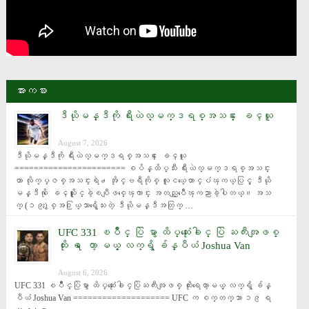
အားကစား
ဒီယိုမန္ဒီကို ရီးယဲလ္မက္ဒရစ္အသင္း ေခၚယူ
August 7, 2026
ဒီယိုမန္ဒီကို ရီးယဲလ္မက္ဒရစ္အသင္း ေခၚယူ 
======================= စပိန္ထိပ္သီး ရီးယဲလ္မက္ဒရစ္အသင္း
ဟာ လိုက္ပ္ဇစ္အသင္းရဲ႕ အိုင္ဗရီကိုစ္ လူငယ္ေတာင္ပံၾကယ္ပြင့္ ဒီယို
မန္ဒီကို ေခၚယူႏိုင္ခဲ့ၿပီျဖစ္ေၾကာင္း အတည္ျပဳေၾကညာခဲ့ပါတယ္။ အသ
က္ (၁၉)ႏွစ္အ႐ြယ္သာရွိေသးတဲ့ ဒီယိုမန္ဒီအတြက္ …
UFC 331 ၿပိဳင္ ပြဲ မွာ ထိပ္ဆုံးေခါင္ ပြဲ ႀကီးအျဖစ္
ထိုး ရ ေတာ့ မယ့္ လက္ရွိ ခ်န္ပီယံ ‌Joshua Van
August 6, 2026
UFC 331 ၿပိဳင္ပြဲမွာ ထိပ္ဆုံးေခါင္ပြဲႀကီးအျဖစ္ ထိုးရေတာ့မယ့္ လက္ရွိ ခ်န္
ပီယံ ‌Joshua Van ==================== UFC က စက္တက္ဘာ ၁၉ ရ