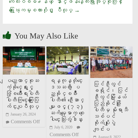
ကေလးဝၿမိဳ႕နယ္ ေနာင္ဖနန္ေက်းရြာအုပ္စုတြင္ ေ
ရေႏြးၾကမ္းစကားဝိုင္း ျပဳလုပ္
→
You May Also Like
ရန္ကုန္တိုင္းေ
ျပည္ေထာင္စုႀ
ပြင်ဦးလွင်
ဒသႀကီး ျပ
ကံ့ခိုင္ေရးႏွင့္
ခရိုင်၊ ပြင်
ည္ခိုင္ၿဖိဳး
ဖြံ့ၿဖိဳးေရးပါတီ
ဦးလွင်မြို့နယ်
ပါတီ၏ ဦးေဆာင္
ပါတီတြင္းေဆြးေႏြးပြဲ
ပြည်ခိုင်ဖြိုး
မႈျဖင့္ (၇၃)
က်င္းပျပဳလုပ္
ပါတီမှ မိုးရာသီ
ႀကိမ္ေျမာက္ စုေ
January 26, 2024
သစ်ပင်
ပါင္းေသြးလွဴဒါန္း
Comments Off
စိုက်ပျိုးပွဲ
July 6, 2020
ကျင်းပ
Comments Off
August 8, 2022