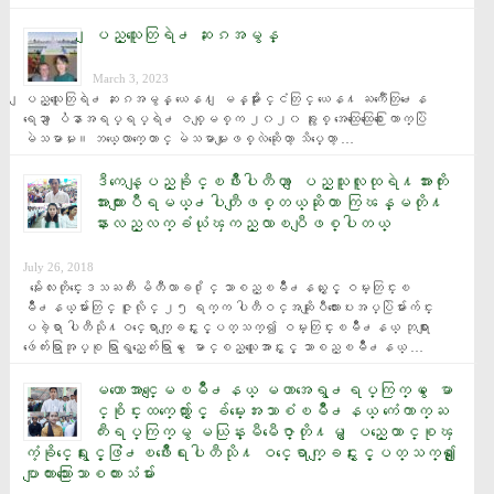
ျပည္သူေတြရဲ႕ ဆႏၵအမွန္
March 3, 2023
ျပည္သူေတြရဲ႕ ဆႏၵအမွန္ ယေန႔ ျမန္မာႏိုင္ငံတြင္ ယေန႔ ႀကဳံေတြ႕ေန
ရေသာ ျပႆနာအရပ္ရပ္ရဲ႕ ဇစ္ျမစ္က ၂၀၂၀ ခုႏွစ္ အေထြေထြေ႐ြးေကာက္ပြဲ 
မဲသမာမႈ။ ဘယ္ေလာက္ေတာင္ မဲသမာမႈျဖစ္လဲဆိုေတာ့ သိပ္ေတာ့ …
ဒီကေန့ျပည္ခုိင္ၿဖိဳးပါတီဟာ ျပည္သူလူထုရဲ႔အားကိုး
အားထားျပဳရမယ္႕ပါတီျဖစ္တယ္ဆိုတာ ကြၽန္မတို႔
နားလည္လက္ခံယုံၾကည္လာၿပီျဖစ္ပါတယ္
July 26, 2018
  မႏၲေလးတိုင္းေဒသႀကီး မိတီၴလာခ႐ိုင္ သာစည္ၿမိဳ႕နယ္ႏွင့္ ဝမ္းတြင္းၿ
မိဳ႕နယ္မ်ားတြင္ ဇူလိုင္ ၂၅ ရက္က ပါတီဝင္အဆိုျပဳလႊာေပးအပ္ပြဲမ်ားက်င္း
ပခဲ့ရာ ပါတီသို႔ဝင္ေရာက္ျခင္းႏွင့္ပတ္သက္၍ ဝမ္းတြင္းၿမိဳ႕နယ္ ဘုရားျ
ဖဴေက်းရြာအုပ္စု ရြာရွည္ေက်းရြာမွ ေမာင္စည္သူေအာင္ႏွင့္ သာစည္ၿမိဳ႕နယ္ …
မဟာေအာင္ေျမၿမိဳ႕နယ္ မဟာအေရွ႕ရပ္ကြက္မွ ေမာ
င္စုိင္းထက္ေက်ာ္ႏွင့္ ခ်မ္းေအးသာစံၿမိဳ႕နယ္ ကံေကာက္ႀ
ကီးရပ္ကြက္မွ မယြန္းမီမီေဇာ္တုိ႔မွ ျပည္ေထာင္စုၾ
ကံ့ခုိင္ေရးႏွင့္ဖြံ႕ၿဖိဳးေရးပါတီသုိ႔ ဝင္ေရာက္ျခင္းႏွင့္ပတ္သက္၍ ​ေျ
ပာျကားသြား​ေသာစကားသံမ်ား