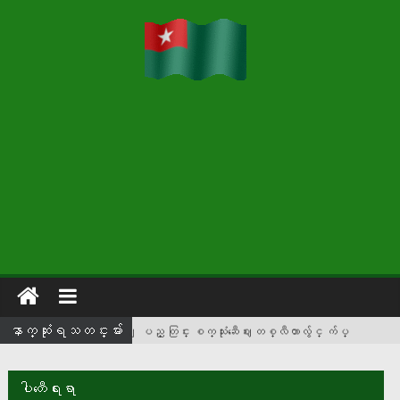
ေနာက္ဆံုးရသတင္းမ်ား
ျပည္ တြင္း စက္သုံးဆီေဈး တစ္လီတာလွ်င္ က်ပ္
၁၇၀ မွ ၂၆၅ အထိ ျမင့္တက္
တစ္လကို လူတူစက္႐ုပ္ ၁၀၀၀ ထုတ္လုပ္မယ့္ မစ္ဆူဘီရွီ
ပါတီေရးရာ