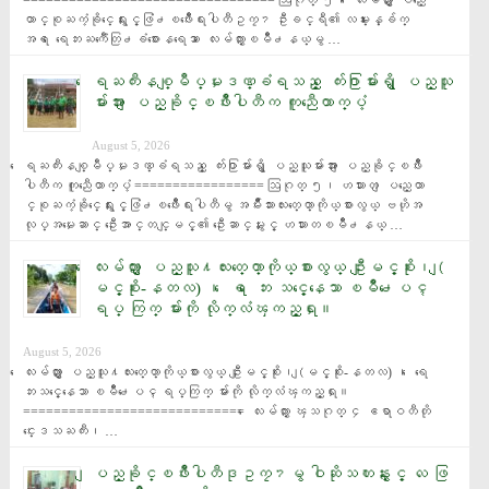
================================= ဩဂုတ္ ၅၊ ေလးမ်က္ႏွာ ျပည္ေ
ထာင္စုႀကံ့ခိုင္ေရးႏွင့္ဖြံ႕ၿဖိဳးေရးပါတီဥကၠ႒ ဦးခင္ရီ၏ လမ္းၫႊန္ခ်က္
အရ ေရေဘးႀကဳံေတြ႕ခံစားေနရေသာ ေလးမ်က္ႏွာၿမိဳ႕နယ္မွ …
ေရႀကီးနစ္ျမဳပ္မႈဒဏ္ခံရသည့္ ေက်း႐ြာမ်ားရွိ ျပည္သူ
မ်ားအား ျပည္ခိုင္ၿဖိဳးပါတီက ကူညီေထာက္ပံ့
August 5, 2026
ေရႀကီးနစ္ျမဳပ္မႈဒဏ္ခံရသည့္ ေက်း႐ြာမ်ားရွိ ျပည္သူမ်ားအား ျပည္ခိုင္ၿဖိဳး
ပါတီက ကူညီေထာက္ပံ့ ================= ဩဂုတ္ ၅၊ ဟသၤာတ ျပည္ေထာ
င္စုႀကံ့ခိုင္ေရးႏွင့္ဖြံ႕ၿဖိဳးေရးပါတီမွ အမ်ိဳးသားလႊတ္ေတာ္ကိုယ္စားလွယ္ ဗဟိုအ
လုပ္အမႈေဆာင္ ဦးေအာင္တင္ျမင့္၏ ဦးေဆာင္မႈႏွင့္ ဟသၤာတၿမိဳ႕နယ္ …
ေလးမ်က္ႏွာ ျပည္သူ႔လႊတ္ေတာ္ကိုယ္စားလွယ္ ဦးျမင့္စိုး၊ (ျ
မင့္စိုး-နတလ) ၊ ေရ ေဘး သင့္ေနေသာ ၿမိဳ႕ေပၚ
ရပ္ ကြက္ မ်ားကို လိုက္လံၾကည့္ရႈ။
August 5, 2026
ေလးမ်က္ႏွာ ျပည္သူ႔လႊတ္ေတာ္ကိုယ္စားလွယ္ ဦးျမင့္စိုး၊ (ျမင့္စိုး-နတလ) ၊ ေရေ
ဘးသင့္ေနေသာ ၿမိဳ႕ေပၚ ရပ္ကြက္ မ်ားကို လိုက္လံၾကည့္ရႈ။ 
============================= ေလးမ်က္ႏွာ ၾသဂုတ္ ၄ ဧရာဝတီတို
င္းေဒသႀကီး၊ …
ျပည္ခိုင္ၿဖိဳးပါတီဒုဥကၠ႒မွ ဝါဆိုသကၤန္းႏွင့္ လႉ ဖြ