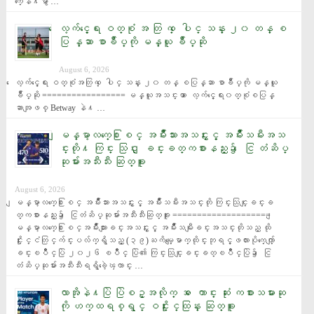
က္ေန႔မွာ …
ေလ့က်င့္ေရး ဝတ္စုံ အ တြ က္ ေပါင္ သန္း ၂၀ တန္ စ
ပြ န္ဆာ စာခ်ဳပ္ကို မန္ယူ ခ်ဳပ္ဆို
August 6, 2026
ေလ့က်င့္ေရး ဝတ္စုံအတြက္ ေပါင္ သန္း ၂၀ တန္ စပြန္ဆာ စာခ်ဳပ္ကို မန္ယူ 
ခ်ဳပ္ဆို ================= မန္ယူအသင္းဟာ ေလ့က်င့္ေရး၀တ္စုံစပြန္
ဆာအျဖစ္ Betway နဲ႔ …
ျမန္မာ့လက္ေ႐ြးစင္ အမ်ိဳးသားအသင္းႏွင့္ အမ်ိဳးသမီးအသ
င္းတို႔ ကြင္း သြင္း ျခင္းခတ္ကစားနည္း၌ ေငြ တံဆိပ္
ဆုမ်ားအသီးသီး ဆြတ္ခူး
August 6, 2026
ျမန္မာ့လက္ေ႐ြးစင္ အမ်ိဳးသားအသင္းႏွင့္ အမ်ိဳးသမီးအသင္းတို ကြင္းသြင္းျခင္းခ
တ္ကစားနည္း၌ ေငြတံဆိပ္ဆုမ်ားအသီးသီးဆြတ္ခူး ==================== ျ
မန္မာ့လက္ေ႐ြးစင္အမ်ိဳးသားျခင္းအသင္းႏွင့္ အမ်ိဳးသမီးျခင္းအသင္းတိုသည္ ထို
င္းႏိုင္ငံတြင္က်င္းပလ်က္ရွိသည့္ (၃၉)ႀကိမ္ေျမာက္ထိုင္းဘုရင့္ဖလားပိုက္ေက်ာ္ျ
ခင္းၿပိဳင္ပြဲ ၂၀၂၆ ၿပိဳင္ ပြဲ၏ ကြင္းသြင္းျခင္းခတ္ၿပိဳင္ပြဲ၌ ေငြ
တံဆိပ္ဆုမ်ားအသီးသီးရရွိခဲ့ေၾကာင္း …
လာအိုနဲ႔ပြဲ ပြဲစဥ္အလိုက္ အ ေကာင္း ဆုံး ကစားသမားဆု
ကို ဟက္ထရစ္ရွင္ ဝင္းႏိုင္ထြန္း ဆြတ္ခူး