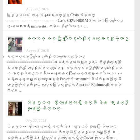
August 6, 2026
ယြမ္ ၂၀၀၀ တန္ က်န္းမာေရးလက္စြပ္ Casio မိတ္ဆက္ 
======================= Casio CRW-H001M-8 က လက္စြပ္ဆိုေပမ
ယ့္ အေသးစားနာရီ mini-watch ေလးနဲ႔ ပိုတူပါတယ္။ …
ေခတ္သစ္ စစ္ ပြဲ ကိုေျပာင္းလဲေပးႏိုင္မယ့္ေမာင္းသူမဲ့ယာဥ္
August 3, 2026
ေခတ္သစ္စစ္ပြဲကိုေျပာင္းလဲေပးႏိုင္မယ့္ေမာင္းသူမဲ့ယာဥ္ 
===================== အေမရိကန္ၾကည္းတပ္ရဲ႕တိုက္ခိုက္ေရးစြ
မ္းပကားကို တိုးျမႇင့္ေပးႏိုင္ေစမယ့္အျပင္ ေခတ္သစ္စစ္ပြဲကိုပါေျပာင္းလဲေပးႏိုင္မ
ယ့္ ေမာင္းသူမဲ့ယာဥ္တစ္မ်ိဳးကမၾကာခင္ထြက္ေပၚလာေတာ့မွာျဖစ္ပါတယ္။ အေ
မရိကန္ၾကည္းတပ္ကေဖာ္ေဆာင္တဲ့ Project Sustainment စီမံကိန္းအတြက္ ဒီ
ယာဥ္ေတြကိုဖန္တီးထုတ္ လုပ္ေပးခြင့္ရသြားသူက American Rheinmetall ျဖစ္ပါ
တယ္။ …
သိန္း ၅၀၀ ေက်ာ္တန္ေၾကးရွိ မက္ဆီ နဲ႔ ေရာ္နယ္ဒို
ဖုန္းေတြ မိတ္ဆက္
July 22, 2026
သိန္း ၅၀၀ ေက်ာ္တန္ေၾကးရွိ မက္ဆီ နဲ႔ ေရာ္နယ္ဒို ဖုန္းေတြ မိတ္ဆက္ 
======================= အီလက္ထ႐ြန္နစ္ပစၥည္းေတြကို ေ႐ႊ၊ 
အဖိုးတန္သတၱဳေတြနဲ႔ မြမ္းမံျပင္ဆင္ေပးေလ့ရွိတဲ့ Caviar ကုမၸဏီဟာ …