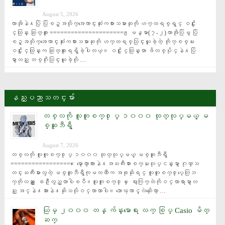
August 5, 2026
လာအိုနဲ႔ပြဲ ပြဲစဥ္အလိုက္အေကာင္းဆုံးကစားသမားဆုကို ဟက္ထရစ္ရွင္ ဝင္းႏို
င္ထြန္း ဆြတ္ခူး ====================== ျမန္မာ(၇-၂)လာအိုပြဲမွ ပြဲ
စဥ္အလိုက္အေကာင္းဆုံးကစားသမားဆုကို ဟက္ထရစ္သြင္းယူခဲ့တဲ့ တိုက္စစ္မႉး 
ဝင္းႏိုင္ထြန္းက ဆြတ္ခူးရရွိခဲ့ပါတယ္။ ဝင္းႏိုင္ထြန္းဟာ ဖိလစ္ပိုင္နဲ႔ပြဲ
မွာလည္း တစ္ဂိုးသြင္းယူခဲ့လို …
နည္းပညာသတင္းမ်ား
တစ္လကို လူတူစက္႐ုပ္ ၁၀၀၀ ထုတ္လုပ္မယ့္ မ
စ္ဆူဘီရွီ
August 7, 2026
တစ္လကို လူတူစက္႐ုပ္ ၁၀၀၀ ထုတ္လုပ္မယ့္ မစ္ဆူဘီရွီ 
================== ေမာ္ေတာ္ကားနဲ႔အႀကီးစားစက္မႈလုပ္ငန္းမွာ ဂုဏ္သ
တင္းႀကီးမားလွတဲ့ မစ္ဆူဘီရွီကုမၸဏီက အခုဆိုရင္ လူတူစက္႐ုပ္ေတြဘ
က္ကိုလည္း ေျခဦးလွည့္လာပါၿပီ။လူတူစက္႐ုပ္ ေဈးကြက္ထဲကိုဝင္လာရာမွာလ
ည္း အင္နဲ႔အားနဲ႔ဆိုသလိုဝင္လာတာပါ။ ဘာေၾကာင့္လဲဆိုေတာ့ …
ယြမ္ ၂၀၀၀ တန္ က်န္းမာေရး လက္ စြပ္ Casio မိတ္
ဆက္