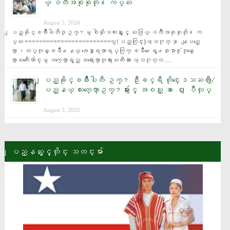
ယ္ ဝတၳဳအစုစုတို႔ ကပ္လႉ
August 5, 2026
ျပည္ခိုင္ၿဖိဳးပါတီဒုဥကၠ႒မွ ဝါဆိုသကၤန္းႏွင့္ လႉဖြယ္ ဝတၳဳအစုစုတို႔ က
ပ္လႉ ========================= (ျပည္တြင္း)ၾသဂုတ္ ၄ ေနျပည္ေ
တာ္ ၊တပ္ကုန္းၿမိဳ႕နယ္ အေနာ္ရထာရပ္ကြက္ ၿမိဳ႕ေရွ႕စႏၵာ႐ုံဘုန္းေ
တာ္ႀကီးေက်ာင္းမွ သက္ေတာ္ရွည္ ဆရာေတာ္ဘုရားႀကီးအား ၾသဂုတ္လ …
ျပည္ခိုင္ၿဖိဳးပါတီ ဥကၠ႒ ဦးခင္ရီ တိုင္းေဒသႀကီး/ျ
ပည္နယ္ လႊတ္ေတာ္ဥကၠ႒မ်ားႏွင့္ အစည္း အ ေဝး ျပဳလုပ္
August 3, 2026
ျပည္နယ္ႏွင့္တိုင္း သတင္းမ်ား