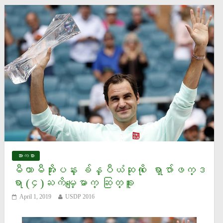
အားကစား
မီယာမီအုိးပန္း ခ်န္ပီယံဆုကို ေရာ္ဂ်ာဖက္ဒ
ရာ (၄)ႀကိမ္ေျမာက္ ဆြတ္ခူး
April 1, 2019
USDP 2016