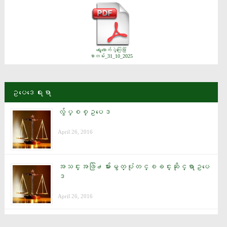
ရွေးကောက်ပွဲကြေငြာ
စာတမ်း_31_10_2025
ဥပေဒေရးရာ
လွ်ပ္စစ္ဥပေဒ
April 26, 2016
အသင္းအဖြဲ႕မ်ားမွတ္ပုံတင္ၿခင္းဆိုင္ရာဥပေ
ဒ
April 26, 2016