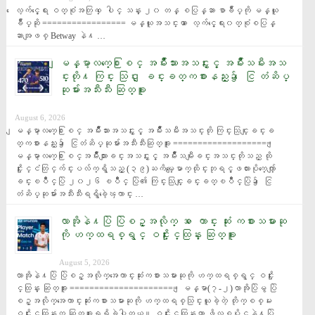
ေလ့က်င့္ေရး ဝတ္စုံအတြက္ ေပါင္ သန္း ၂၀ တန္ စပြန္ဆာ စာခ်ဳပ္ကို မန္ယူ 
ခ်ဳပ္ဆို ================= မန္ယူအသင္းဟာ ေလ့က်င့္ေရး၀တ္စုံစပြန္
ဆာအျဖစ္ Betway နဲ႔ …
ျမန္မာ့လက္ေ႐ြးစင္ အမ်ိဳးသားအသင္းႏွင့္ အမ်ိဳးသမီးအသ
င္းတို႔ ကြင္း သြင္း ျခင္းခတ္ကစားနည္း၌ ေငြ တံဆိပ္
ဆုမ်ားအသီးသီး ဆြတ္ခူး
August 6, 2026
ျမန္မာ့လက္ေ႐ြးစင္ အမ်ိဳးသားအသင္းႏွင့္ အမ်ိဳးသမီးအသင္းတို ကြင္းသြင္းျခင္းခ
တ္ကစားနည္း၌ ေငြတံဆိပ္ဆုမ်ားအသီးသီးဆြတ္ခူး ==================== ျ
မန္မာ့လက္ေ႐ြးစင္အမ်ိဳးသားျခင္းအသင္းႏွင့္ အမ်ိဳးသမီးျခင္းအသင္းတိုသည္ ထို
င္းႏိုင္ငံတြင္က်င္းပလ်က္ရွိသည့္ (၃၉)ႀကိမ္ေျမာက္ထိုင္းဘုရင့္ဖလားပိုက္ေက်ာ္ျ
ခင္းၿပိဳင္ပြဲ ၂၀၂၆ ၿပိဳင္ ပြဲ၏ ကြင္းသြင္းျခင္းခတ္ၿပိဳင္ပြဲ၌ ေငြ
တံဆိပ္ဆုမ်ားအသီးသီးရရွိခဲ့ေၾကာင္း …
လာအိုနဲ႔ပြဲ ပြဲစဥ္အလိုက္ အ ေကာင္း ဆုံး ကစားသမားဆု
ကို ဟက္ထရစ္ရွင္ ဝင္းႏိုင္ထြန္း ဆြတ္ခူး
August 5, 2026
လာအိုနဲ႔ပြဲ ပြဲစဥ္အလိုက္အေကာင္းဆုံးကစားသမားဆုကို ဟက္ထရစ္ရွင္ ဝင္းႏို
င္ထြန္း ဆြတ္ခူး ====================== ျမန္မာ(၇-၂)လာအိုပြဲမွ ပြဲ
စဥ္အလိုက္အေကာင္းဆုံးကစားသမားဆုကို ဟက္ထရစ္သြင္းယူခဲ့တဲ့ တိုက္စစ္မႉး 
ဝင္းႏိုင္ထြန္းက ဆြတ္ခူးရရွိခဲ့ပါတယ္။ ဝင္းႏိုင္ထြန္းဟာ ဖိလစ္ပိုင္နဲ႔ပြဲ