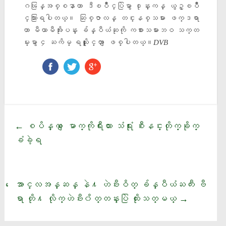
ဂၽြန္အစ္စနာဟာ ဒီၿပိဳင္ပြဲမွာ ႐ုန္းကန္ ယွဥ္ၿပိဳ
င္သြားရပါတယ္။ ဆြစ္ဇာလန္ တင္းနစ္သမား ဖက္ဒရာ
ဟာ မီယာမီအုိးပန္း ခ်န္ပီယံဆုကုိ ကစားသမားဘဝ သက္တ
မ္းမွာ ၄ ႀကိမ္ ရယူႏုိင္တာ ျဖစ္ပါတယ္။
DVB
စပိန္က ေျမာက္ကိုရီးယား သံရံုး စီးနင္းတိုက္ခိုက္
←
ခံခဲ့ရ
ေအာင္လအန္ဆန္ နဲ႔ ဟဲဗီးဝိတ္ ခ်န္ပီယံႀကီး ဗီ
ရာ တို႔ လိုက္ဟဲဗီး၀ိတ္တန္းပြဲ ထိုးသတ္မယ္
→