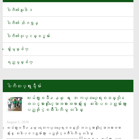
UFC 331 ၿပိဳင္ ပြဲ မွာ ထိပ္ဆုံးေခါင္ ပြဲ ႀကီးအျဖစ္ ထိုး ရ ေတာ့ မယ့္ လက္ရွိ
ပါတီ၏မူ၀ါဒ
ခ်န္ပီယံ ‌Joshua Van
ယြမ္ ၂၀၀၀ တန္ က်န္းမာေရး လက္ စြပ္ Casio မိတ္ဆက္
ပါတီ၏ သႏိၷဌာန္
ႏိုင္ငံေတာ္သမၼတ ထိုင္းႏိုင္ငံသို႔ ေရာက္ရွိ
ပါတီ၏လုပ္ငန္းစဥ္မ်ား
ေလ့က်င့္ေရး ဝတ္စုံ အ တြ က္ ေပါင္ သန္း ၂၀ တန္ စ ပြ န္ဆာ စာခ်ဳပ္ကို မ
န္ယူ ခ်ဳပ္ဆို
ေမွ်ာ္မွန္းခ်က္
ျမန္မာ့လက္ေ႐ြးစင္ အမ်ိဳးသားအသင္းႏွင့္ အမ်ိဳးသမီးအသင္းတို႔ ကြင္း သြင္း ျခ
ရည္မွန္းခ်က္
င္းခတ္ကစားနည္း၌ ေငြ တံဆိပ္ဆုမ်ားအသီးသီး ဆြတ္ခူး
ေလးမ်က္ႏွာၿမိဳ႕နယ္ ေရ ေဘး ကယ္ဆယ္ေရးစခန္းသို႔ အသင့္စားသုံးႏိုင္ေသာအစား
အစာမ်ားႏွင့္ ေဆးဝါးပစၥည္းမ်ားအား ျပည္ခိုင္ၿဖိဳးပါတီမွ လႉဒါန္း
ပါတီလႈပ္ရွားမွဳမ်ား
ေရႀကီးနစ္ျမဳပ္မႈဒဏ္ခံရသည့္ ေက်း႐ြာမ်ားရွိ ျပည္သူမ်ားအား ျပည္ခိုင္ၿဖိဳး
ေလးမ်က္ႏွာၿမိဳ႕နယ္ ေရ ေဘး ကယ္ဆယ္ေရးစခန္းသို႔
ပါတီက ကူညီေထာက္ပံ့
အသင့္စားသုံးႏိုင္ေသာအစားအစာမ်ားႏွင့္ ေဆးဝါးပစၥည္းမ်ားအား ျ
ဒီယိုမန္ဒီကို ရီးယဲလ္မက္ဒရစ္အသင္း ေခၚယူ
ပည္ခိုင္ၿဖိဳးပါတီမွ လႉဒါန္း
August 5, 2026
ေလးမ်က္ႏွာၿမိဳ႕နယ္ ေရေဘးကယ္ဆယ္ေရးစခန္းသို အသင့္စားသုံးႏိုင္ေသာအစားအစာ
မ်ားႏွင့္ ေဆးဝါးပစၥည္းမ်ားအား ျပည္ခိုင္ၿဖိဳးပါတီမွ လႉဒါန္း 