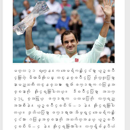
မတ္လ ၃၁ ရက္ေန႔က အေမရိကန္ႏုိင္ငံမွာ ယွဥ္ၿပိဳ
င္သြားတဲ့ မီယာမီအုိးပန္း တင္းနစ္ၿပိဳင္ပြဲ ဗုိလ္လုပြဲမွာ
နာမည္ႀကီး တင္းနစ္သမား ေရာ္ဂ်ာ ဖက္ဒရာက ဂၽြန္အ
စ္စနာကုိ အႏုိင္ရသြားပါတယ္။ ဒီၿပိဳင္ပြဲမွာ အသက္
၃၇ ႏွစ္အရြယ္ ဖက္ဒရာက ပထမပြဲကုိ လက္ရည္
အသာစီးနဲ႔ ယွဥ္ၿပိဳင္ၿပီး ၆ – ၁ နဲ႔ အႏုိင္ရသြားပါ
တယ္။ ဒုတိယပြဲမွာ ဖက္ဒရာဟာ အိမ္ရွင္ အေမရိကန္ႏုိ
င္ငံသား ဂၽြန္အစ္စနာကုိ အႀကိတ္အနယ္ ယွဥ္ၿပိဳ
င္ၿပီး ၆ – ၄ နဲ႔ အႏုိင္ရသြားတာပါ။ လက္ရွိခ်န္ပီယံ