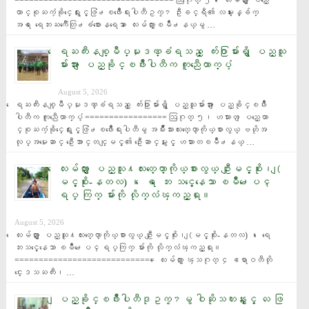
================================= ဩဂုတ္ ၅၊ ေလးမ်က္ႏွာ ျပည္ေ
ထာင္စုႀကံ့ခိုင္ေရးႏွင့္ဖြံ႕ၿဖိဳးေရးပါတီဥကၠ႒ ဦးခင္ရီ၏ လမ္းၫႊန္ခ်က္
အရ ေရေဘးႀကဳံေတြ႕ခံစားေနရေသာ ေလးမ်က္ႏွာၿမိဳ႕နယ္မွ …
ေရႀကီးနစ္ျမဳပ္မႈဒဏ္ခံရသည့္ ေက်း႐ြာမ်ားရွိ ျပည္သူ
မ်ားအား ျပည္ခိုင္ၿဖိဳးပါတီက ကူညီေထာက္ပံ့
August 5, 2026
ေရႀကီးနစ္ျမဳပ္မႈဒဏ္ခံရသည့္ ေက်း႐ြာမ်ားရွိ ျပည္သူမ်ားအား ျပည္ခိုင္ၿဖိဳး
ပါတီက ကူညီေထာက္ပံ့ ================= ဩဂုတ္ ၅၊ ဟသၤာတ ျပည္ေထာ
င္စုႀကံ့ခိုင္ေရးႏွင့္ဖြံ႕ၿဖိဳးေရးပါတီမွ အမ်ိဳးသားလႊတ္ေတာ္ကိုယ္စားလွယ္ ဗဟိုအ
လုပ္အမႈေဆာင္ ဦးေအာင္တင္ျမင့္၏ ဦးေဆာင္မႈႏွင့္ ဟသၤာတၿမိဳ႕နယ္ …
ေလးမ်က္ႏွာ ျပည္သူ႔လႊတ္ေတာ္ကိုယ္စားလွယ္ ဦးျမင့္စိုး၊ (ျ
မင့္စိုး-နတလ) ၊ ေရ ေဘး သင့္ေနေသာ ၿမိဳ႕ေပၚ
ရပ္ ကြက္ မ်ားကို လိုက္လံၾကည့္ရႈ။
August 5, 2026
ေလးမ်က္ႏွာ ျပည္သူ႔လႊတ္ေတာ္ကိုယ္စားလွယ္ ဦးျမင့္စိုး၊ (ျမင့္စိုး-နတလ) ၊ ေရေ
ဘးသင့္ေနေသာ ၿမိဳ႕ေပၚ ရပ္ကြက္ မ်ားကို လိုက္လံၾကည့္ရႈ။ 
============================= ေလးမ်က္ႏွာ ၾသဂုတ္ ၄ ဧရာဝတီတို
င္းေဒသႀကီး၊ …
ျပည္ခိုင္ၿဖိဳးပါတီဒုဥကၠ႒မွ ဝါဆိုသကၤန္းႏွင့္ လႉ ဖြ