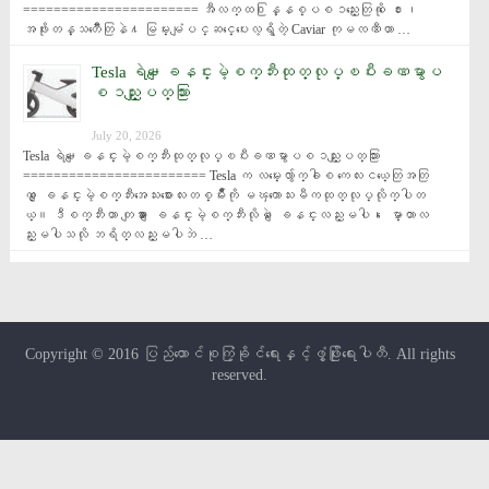
======================= အီလက္ထ႐ြန္နစ္ပစၥည္းေတြကို ေ႐ႊ၊ 
အဖိုးတန္သတၱဳေတြနဲ႔ မြမ္းမံျပင္ဆင္ေပးေလ့ရွိတဲ့ Caviar ကုမၸဏီဟာ …
Tesla ရဲ႕‌ေျခနင္းမဲ့စက္ဘီးထုတ္လုပ္ၿပီးခဏမွာပ
စၥည္းျပတ္သြား
July 20, 2026
Tesla ရဲ႕‌ေျခနင္းမဲ့စက္ဘီးထုတ္လုပ္ၿပီးခဏမွာပစၥည္းျပတ္သြား 
======================== Tesla က လမ္းေလွ်ာက္ခါစ ကေလးငယ္ေတြအတြ
က္ ေျခနင္းမဲ့စက္ဘီးအေသးစားေလးတစ္မ်ိဳးကို မၾကာေသးမီကထုတ္လုပ္လိုက္ပါတ
ယ္။ ဒီစက္ဘီးဟာ တျခား ေျခနင္းမဲ့စက္ဘီးလိုပဲ ေျခနင္းလည္းမပါ၊ ေမာ္တာလ
ည္းမပါသလို ဘရိတ္လည္းမပါဘဲ …
Copyright © 2016
ပြည်ထောင်စုကြံ့ခိုင်ရေးနှင့်ဖွံ့ဖြိုးရေးပါတီ
. All rights
reserved.