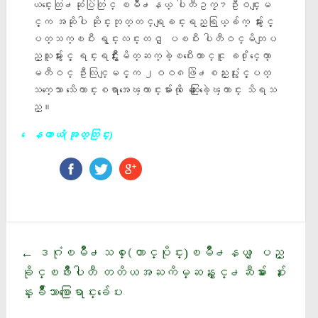
ယင္းေတြ႕ဆံုပြဲတြင္ ၿမိဳ႕နယ္ ပါတီဥကၠ႒ဦးဝင္းျမ
င့္က အဆိုပါ ဆိုင္းဘုတ္တင္ရျခင္းရည္ရြယ္ခ်က္ မ်ားႏွင့္
ပတ္သက္ၿပီး ရွင္းလင္းတင္ ျပၿပီး ပါတီဝင္မိဘျပ
ည္သူမ်ားႏွင့္ ရင္းရင္းႏွီးႏွီးမိတ္ဆက္ခဲ့ၿပီးေတာင္ငူ ခ႐ိုင္ေကာ္
မတီဝင္ ဦးလြင္ျမင့္က ၂ဝဝ၈ဖြဲ႕စည္းပံုႏွင့္ပတ္
သက္ေသာ သိေကာင္းစရာအေၾကာင္းမ်ားကို ေဆြးေႏြးခဲ့ေၾကာင္း သိရသ
ည္။
ေနကာယံ(အုတ္တြင္း)
ဒဂံုၿမိဳ႕သစ္(ေတာင္ပိုင္း)ၿမိဳ႕နယ္ ျပည္
←
ခုိင္ၿဖိဳးပါတီ တတိယအႀကိမ္ဆန္ႏွင္႕ဆီမ်ား ေစ်းႏႈ
န္းခ်ဳိသာစြာေရာင္းခ်ေပး