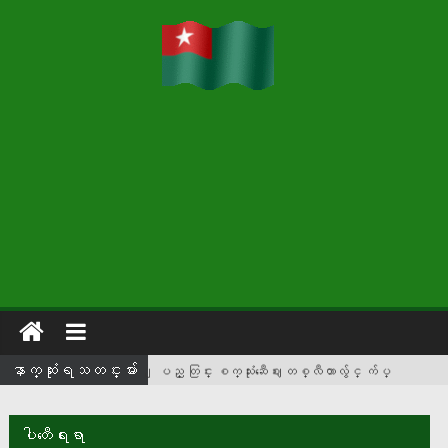
ျပည္ တြင္း စက္သုံးဆီေဈး တစ္လီတာလွ်င္ က်ပ္ ၁၇၀ မွ ၂၆၅ အထိ ျမင့္
တက္
ေနာက္ဆံုးရသတင္းမ်ား
တစ္လကို လူတူစက္႐ုပ္ ၁၀၀၀ ထုတ္လုပ္မ
ယ့္ မစ္ဆူဘီရွီ
ပါတီေရးရာ