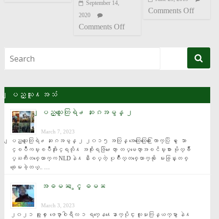
September 14,
Comments Off
2020
Comments Off
ျပည္သူ႔အသံ
ျပည္သူေတြရဲ႕ ဆႏၵအမွန္ ၂
March 7, 2023
ျပည္သူေတြရဲ႕ ဆႏၵအမွန္ ၂ ၂၀၁၅ အလြန္ အေထြေထြေ႐ြးေကာက္ပြဲ မွ ေသာ
င္ၿပိဳကမ္းၿပိဳအႏိုင္ရလို႔ အစိုးရဖြဲ႕ေတာ့ တပ္မေတာ္အၿငိမ္းစား ဗိုလ္ခ်ဳ
ပ္ႀကီးတစ္ေယာက္က NLDနဲ႔ နီးစပ္တဲ့ ပုဂၢိဳလ္တစ္ေယာက္ကို ေမးခြန္းတစ္
ခုေမးခဲ့တယ္.. …
အဓမၼ ႏွင့္ ဓမၼ
March 3, 2023
၂၀၂၁ ခုႏွစ္ ေဖေဖာ္ဝါရီလ ၁ ရက္ေန႔ေနာက္ပိုင္း လူမႈကြန္ယက္မွာ နဲ႔ 