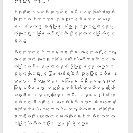
အုတ္တြင္း မတ္ ၂၈
ပဲခူးတိုင္းေဒသႀကီး အုတ္တြင္း ၿမိဳ႕နယ္ ဆြဲလဲေခ်ာင္းေက်း
ရြာအုပ္စု ပါတီဥကၠ႒ ဦးမင္းႏိုင္ေနအိမ္တြင္ ယမန္ေ
န႔ နံနက္ ၉ နာရီတြင္ ေက်းရြာ အုပ္စုျပည္ေထာင္စုၾ
ကံ့ခိုင္ေရးႏွင့္ ဖြံ႕ၿဖိဳးေရးပါတီ ဆိုင္းဘုတ္တင္ပြဲ က်င္းပ
ခဲ့သည္။
ဆိုင္းဘုတ္တင္ပြဲ အခမ္းအနား သို႔ ေတာင္ငူခ႐ိုင္ျပည္ေ
ထာင္စုၾကံ့ ခိုင္ေရးႏွင့္ဖြံ႕ၿဖိဳးေရးပါတီေကာ္မတီ ဝင္ အု
တ္တြင္းၿမိဳ႕နယ္ တာဝန္ခံ ဦးလြင္ျမင့္၊ျပည္ေထာင္
စုၾကံ့ခိုင္ေရး ႏွင့္ ဖြံ႕ၿဖိဳးေရးပါတီ အုတ္တြင္းၿမိဳ႕ န
ယ္ဥကၠ႒ ဦးဝင္းျမင့္၊ အတြင္းေရး မွဴးဦးႏိုင္ဝင္းႏွင့္အုတ္
တြင္းၿမိဳ႕နယ္ ျပည္ခိုင္ၿဖိဳးပါတီေကာ္မတီဝင္ ဦးေက်ာ္
ဆန္းဦး၊ ေဒၚခင္ေထြးေမာ္၊ ၿမိဳ႕နယ္အရန္ပါတီေကာ္
မတီဝင္ ဦးဝင္းႏိုင္၊ ရပ္ေက်းပါတီ ဥကၠ႒ မ်ားျဖစ္ေသာ ဦးေ
စာထြန္းတို႕ ပါဝင္ေသာအဖြဲ႕သည္ ဆြဲလဲေခ်ာင္း ေက်းရြာသို႔ေ
ရာက္ရွိၿပီးျပည္ေထာင္ စုၾကံ့ခိုင္ေရးပါတီ ဆိုင္းဘုတ္ တ
င္ပြဲႏွင့္ ပါတီဝင္မ်ားႏွင့္ ေတြ႕ဆံု ခဲ့သည္။