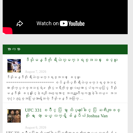
အားကစား
ဒီယိုမန္ဒီကို ရီးယဲလ္မက္ဒရစ္အသင္း ေခၚယူ
August 7, 2026
ဒီယိုမန္ဒီကို ရီးယဲလ္မက္ဒရစ္အသင္း ေခၚယူ 
======================= စပိန္ထိပ္သီး ရီးယဲလ္မက္ဒရစ္အသင္း
ဟာ လိုက္ပ္ဇစ္အသင္းရဲ႕ အိုင္ဗရီကိုစ္ လူငယ္ေတာင္ပံၾကယ္ပြင့္ ဒီယို
မန္ဒီကို ေခၚယူႏိုင္ခဲ့ၿပီျဖစ္ေၾကာင္း အတည္ျပဳေၾကညာခဲ့ပါတယ္။ အသ
က္ (၁၉)ႏွစ္အ႐ြယ္သာရွိေသးတဲ့ ဒီယိုမန္ဒီအတြက္ …
UFC 331 ၿပိဳင္ ပြဲ မွာ ထိပ္ဆုံးေခါင္ ပြဲ ႀကီးအျဖစ္
ထိုး ရ ေတာ့ မယ့္ လက္ရွိ ခ်န္ပီယံ ‌Joshua Van
August 6, 2026