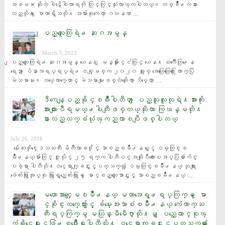
အဓမၼ ဆိုတဲ့ ပါဠိေဝါဟာရကို တြင္တြင္သုံးလာၾကပါတယ္။ တစ္ခ်ိဳ႕လဲနား
လည္လို႔ ေျပာတာရွိသလို႔ အမ်ားစုကေတာ့ ဂဃနဏ …
ျပည္သူေတြရဲ႕ ဆႏၵအမွန္
March 3, 2023
ျပည္သူေတြရဲ႕ ဆႏၵအမွန္ ယေန႔ ျမန္မာႏိုင္ငံတြင္ ယေန႔ ႀကဳံေတြ႕ေန
ရေသာ ျပႆနာအရပ္ရပ္ရဲ႕ ဇစ္ျမစ္က ၂၀၂၀ ခုႏွစ္ အေထြေထြေ႐ြးေကာက္ပြဲ 
မဲသမာမႈ။ ဘယ္ေလာက္ေတာင္ မဲသမာမႈျဖစ္လဲဆိုေတာ့ သိပ္ေတာ့ …
ဒီကေန့ျပည္ခုိင္ၿဖိဳးပါတီဟာ ျပည္သူလူထုရဲ႔အားကိုး
အားထားျပဳရမယ္႕ပါတီျဖစ္တယ္ဆိုတာ ကြၽန္မတို႔
နားလည္လက္ခံယုံၾကည္လာၿပီျဖစ္ပါတယ္
July 26, 2018
  မႏၲေလးတိုင္းေဒသႀကီး မိတီၴလာခ႐ိုင္ သာစည္ၿမိဳ႕နယ္ႏွင့္ ဝမ္းတြင္းၿ
မိဳ႕နယ္မ်ားတြင္ ဇူလိုင္ ၂၅ ရက္က ပါတီဝင္အဆိုျပဳလႊာေပးအပ္ပြဲမ်ားက်င္း
ပခဲ့ရာ ပါတီသို႔ဝင္ေရာက္ျခင္းႏွင့္ပတ္သက္၍ ဝမ္းတြင္းၿမိဳ႕နယ္ ဘုရားျ
ဖဴေက်းရြာအုပ္စု ရြာရွည္ေက်းရြာမွ ေမာင္စည္သူေအာင္ႏွင့္ သာစည္ၿမိဳ႕နယ္ …
မဟာေအာင္ေျမၿမိဳ႕နယ္ မဟာအေရွ႕ရပ္ကြက္မွ ေမာ
င္စုိင္းထက္ေက်ာ္ႏွင့္ ခ်မ္းေအးသာစံၿမိဳ႕နယ္ ကံေကာက္ႀ
ကီးရပ္ကြက္မွ မယြန္းမီမီေဇာ္တုိ႔မွ ျပည္ေထာင္စုၾ
ကံ့ခုိင္ေရးႏွင့္ဖြံ႕ၿဖိဳးေရးပါတီသုိ႔ ဝင္ေရာက္ျခင္းႏွင့္ပတ္သက္၍ ​ေျ