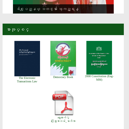
ခ်င္းျပည္နယ္ သတင္းမ်ား ၾကည့္ရန္
စာအုပ္စင္
2008 Constitution (Eng-
Democracy Book
The Electronic
MM)
Transactions Law
ရွေးကောက်ပွဲ
ကြေညာစာတမ်း_မာတိကာ