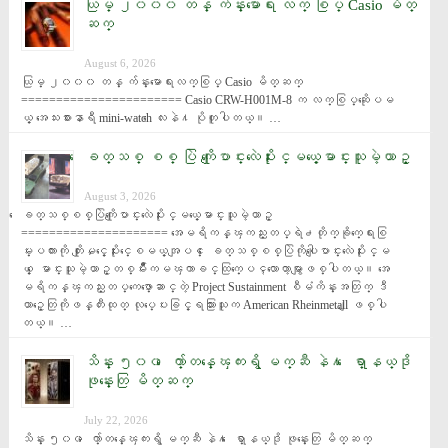
ယြမ္ ၂၀၀၀ တန္ က်န္းမာေရး လက္ စြပ္ Casio မိတ္
ဆက္
August 6, 2026
ယြမ္ ၂၀၀၀ တန္ က်န္းမာေရးလက္စြပ္ Casio မိတ္ဆက္ 
======================= Casio CRW-H001M-8 က လက္စြပ္ဆိုေပမ
ယ့္ အေသးစားနာရီ mini-watch ေလးနဲ႔ ပိုတူပါတယ္။ …
ေခတ္သစ္ စစ္ ပြဲ ကိုေျပာင္းလဲေပးႏိုင္မယ့္ေမာင္းသူမဲ့ယာဥ္
August 3, 2026
ေခတ္သစ္စစ္ပြဲကိုေျပာင္းလဲေပးႏိုင္မယ့္ေမာင္းသူမဲ့ယာဥ္ 
===================== အေမရိကန္ၾကည္းတပ္ရဲ႕တိုက္ခိုက္ေရးစြ
မ္းပကားကို တိုးျမႇင့္ေပးႏိုင္ေစမယ့္အျပင္ ေခတ္သစ္စစ္ပြဲကိုပါေျပာင္းလဲေပးႏိုင္မ
ယ့္ ေမာင္းသူမဲ့ယာဥ္တစ္မ်ိဳးကမၾကာခင္ထြက္ေပၚလာေတာ့မွာျဖစ္ပါတယ္။ အေ
မရိကန္ၾကည္းတပ္ကေဖာ္ေဆာင္တဲ့ Project Sustainment စီမံကိန္းအတြက္ ဒီ
ယာဥ္ေတြကိုဖန္တီးထုတ္ လုပ္ေပးခြင့္ရသြားသူက American Rheinmetall ျဖစ္ပါ
တယ္။ …
သိန္း ၅၀၀ ေက်ာ္တန္ေၾကးရွိ မက္ဆီ နဲ႔ ေရာ္နယ္ဒို
ဖုန္းေတြ မိတ္ဆက္
July 22, 2026
သိန္း ၅၀၀ ေက်ာ္တန္ေၾကးရွိ မက္ဆီ နဲ႔ ေရာ္နယ္ဒို ဖုန္းေတြ မိတ္ဆက္ 