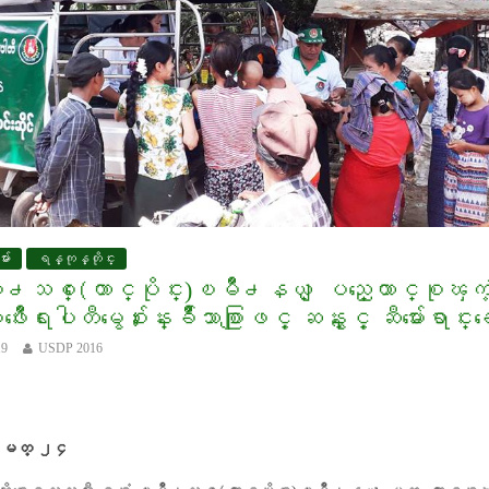
 ေဘး သင့္ေနေသာ ၿမိဳ႕ေပၚ ရပ္ ကြက္ မ်ားကို လိုက္လံၾကည့္ရႈ။
လႉ
န္ပီယံ ‌Joshua Van
်ား
ရန္ကုန္တိုင္း
႕သစ္(ေတာင္ပုိင္း)ၿမိဳ႕နယ္ ျပည္ေထာင္စုၾကံ့ခို
ဳးေရးပါတီမွေစ်းႏႈန္းခ်ဳိသာစြာျဖင့္ ဆန္ႏွင့္ ဆီမ်ားေရာင္းခ
19
USDP 2016
္ မတ္ ၂၄