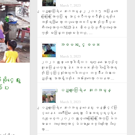
March 7, 2023
ျပည္သူေတြရဲ႕ ဆႏၵအမွန္ ၂ ၂၀၁၅ အလြန္ အေ
ထြေထြေ႐ြးေကာက္ပြဲ မွ ေသာင္ၿပိဳကမ္းၿပိဳအႏိုင္ရလို႔ 
အစိုးရဖြဲ႕ေတာ့ တပ္မေတာ္အၿငိမ္းစား ဗိုလ္ခ်ဳပ္ႀ
ကီးတစ္ေယာက္က NLDနဲ႔ နီးစပ္တဲ့ ပုဂၢိဳလ္တစ္ေယာ
က္ကို ေမးခြန္းတစ္ခုေမးခဲ့တယ္.. …
အဓမၼ ႏွင့္ ဓမၼ
March 3, 2023
၂၀၂၁ ခုႏွစ္ ေဖေဖာ္ဝါရီလ ၁ ရက္ေန႔ေနာက္ပိုင္း 
လူမႈကြန္ယက္မွာ နဲ႔ အဓမၼ ဆိုတဲ့ ပါဠိေဝါဟာရ
ကို တြင္တြင္သုံးလာၾကပါတယ္။ တစ္ခ်ိဳ႕လဲနားလ
ည္လို႔ ေျပာတာရွိသလို႔ အမ်ားစုကေတာ့ ဂဃနဏ …
င္ေရးႏွ
်ေပး
ျပည္သူေတြရဲ႕ ဆႏၵအမွန္
March 3, 2023
ျပည္သူေတြရဲ႕ ဆႏၵအမွန္ ယေန႔ ျမန္မာႏိုင္ငံတြ
င္ ယေန႔ ႀကဳံေတြ႕ေနရေသာ ျပႆနာအရပ္ရပ္ရဲ႕ 
ဇစ္ျမစ္က ၂၀၂၀ ခုႏွစ္ အေထြေထြေ႐ြးေကာက္ပြဲ မဲသ
မာမႈ။ ဘယ္ေလာက္ေတာင္ မဲသမာမႈျဖစ္လဲဆိုေတာ့ သိပ္ေ
တာ့ …