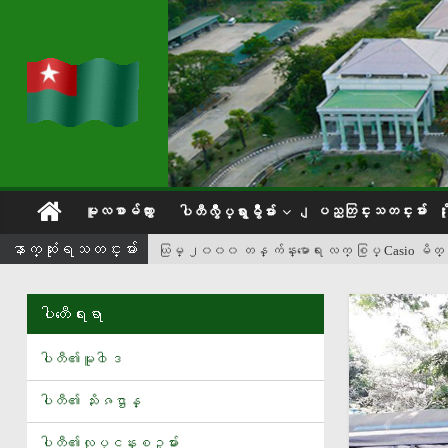
မူလစာမ်က္ႏွာ
ျပည္တြင္းသတင္းမ်ား
ပါတီလွဳပ္ရွားမွဳမ်ား
ေနာက္ဆံုးရသတင္းမ်ား
ယြမ္ ၂၀၀၀ တန္ က်န္းမာေရး လက္ စြပ္ Casio မိတ
ႏိုင္ငံေတာ္သမၼတ ထိုင္းႏိုင္ငံသို႔ ေရာက္ရွိ
ေလ့က်င့္ေရး ဝတ္စုံ အ တြ က္ ေပါင္ သန္း ၂၀ တန္ စ ပြ န္ဆာ စာခ်ဳပ္ကို မန္ယူ ခ
ပါတီေရးရာ
ျမန္မာ့လက္ေ႐ြးစင္ အမ်ိဳးသားအသင္းႏွင့္ အမ်ိဳးသမီးအသင္းတို႔ ကြင္း သြင္း ျခင္း
ပါတီ၏မူ၀ါဒ
ေလးမ်က္ႏွာၿမိဳ႕နယ္ ေရ ေဘး ကယ္ဆယ္ေရးစခန္းသို႔ အသင့္စားသုံးႏိုင္ေသာအစားအစာမ်ာ
ပါတီ၏ သႏိၷဌာန္
ေရႀကီးနစ္ျမဳပ္မႈဒဏ္ခံရသည့္ ေက်း႐ြာမ်ားရွိ ျပည္သူမ်ားအား ျပည္ခိုင္ၿဖိဳးပါတ
ေတာင္ကိုရီးယားမွာ အပူလႈိင္းေၾကာင့္ ေသဆုံးသူ ၁၉ ဦးအထိရွိလာ
ပါတီ၏လုပ္ငန္းစဥ္မ်ား