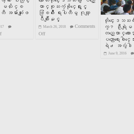
ေၾကး ေပးသြင္း
မႏၲ​ေလးတိုင္​း​ေဒသႀကီး ျပည္​​ေ
န္း မလႈိင္ၿ
ထာင္​စုႀက့ံခိုင္​​ေရးႏွင္​့
 အမ်ားဆုံးျဖ
ဖြံၿဖိဳး ​ေရးပါတီမွ ဂုဏ္​ျ
ပဳခ်ီးျမႇင္​့​
တုိင္းေဒသႀက
Comments
ကၠ႒ ဦးရဲျမင
017
March 26, 2018
တည္ေထာင္ထားေ
f
Off
ပညာေရးေဖါင္ေဒ
ရဲ႕ အလွဴဒ
June 9, 2016