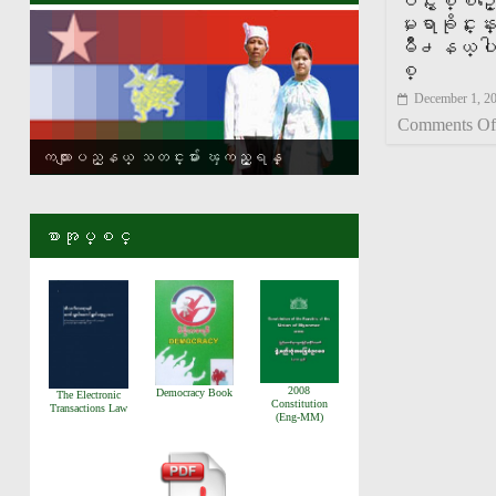
ဝင္ႏွစ္စဥ္
မႈရာခိုင္ႏႈ
မိဳ႕နယ္ပါတီ
စ္
December 1, 2
Comments Of
ကရင္ျပည္နယ္ သတင္းမ်ား ၾကည့္ရန္
စာအုပ္စင္
2008
Democracy Book
The Electronic
Constitution
Transactions Law
(Eng-MM)