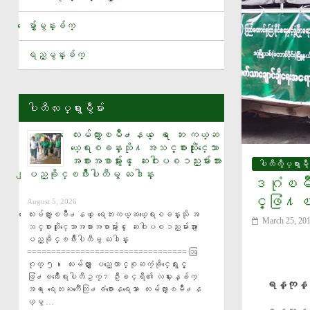
ေလးမ်က္ႏွာ ျပည္သူ႔လႊတ္ေတာ္ကိုယ္စားလွယ္ ဦးျမင့္စိုး၊ (ျမင့္စိုး-နတလ) ၊ ေရ
ေမွ်ာ္မွန္းခ်က္
ျပည္ခိုင္ၿဖိဳးပါတီဒုဥကၠ႒မွ ဝါဆိုသကၤန္းႏွင့္ လႉ ဖြယ္ ဝတၳဳအစုစုတို႔ ကပ္
ရည္မွန္းခ်က္
UFC 331 ၿပိဳင္ ပြဲ မွာ ထိပ္ဆုံးေခါင္ ပြဲ ႀကီးအျဖစ္ ထိုး ရ ေတာ့ မယ့္ လက္ရွိ ခ်
ပါတီလႈပ္ရွားမွဳမ်ား
ေလးမ်က္ႏွာၿမိဳ႕နယ္ ေရ ေဘး ကယ္ဆ
ယ္ေရးစခန္းသို႔ အသင့္စားသုံးႏိုင္ေသာ
အစားအစာမ်ားႏွင့္ ေဆးဝါးပစၥည္းမ်ားအား
ပါတီလွဳပ္ရွားမွဳမ
ျပည္ခိုင္ၿဖိဳးပါတီမွ လႉဒါန္း
ဒဂံုၿမိဳ
င့္ဖြံ႔ၿဖိ
August 5, 2026
ေလးမ်က္ႏွာၿမိဳ႕နယ္ ေရေဘးကယ္ဆယ္ေရးစခန္းသို အ
March 25, 20
သင့္စားသုံးႏိုင္ေသာအစားအစာမ်ားႏွင့္ ေဆးဝါးပစၥည္းမ်ားအား ျ
ပည္ခိုင္ၿဖိဳးပါတီမွ လႉဒါန္း 
================================= ဩ
ဂုတ္ ၅၊ ေလးမ်က္ႏွာ ျပည္ေထာင္စုႀကံ့ခိုင္ေရးႏွင့္
ဖြံ႕ၿဖိဳးေရးပါတီဥကၠ႒ ဦးခင္ရီ၏ လမ္းၫႊန္ခ်က္
ရန္ကုန
အရ ေရေဘးႀကဳံေတြ႕ခံစားေနရေသာ ေလးမ်က္ႏွာၿမိဳ႕န
ယ္မွ …