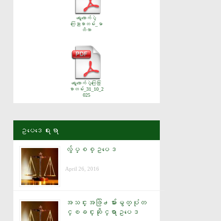
ရွေးကောက်ပွဲ
ကြေညာစာတမ်း_မာ
တိကာ
ရွေးကောက်ပွဲကြေငြာ
စာတမ်း_31_10_2
025
ဥပေဒေရးရာ
လွ်ပ္စစ္ဥပေဒ
April 26, 2016
အသင္းအဖြဲ႕မ်ားမွတ္ပုံတ
င္ၿခင္းဆိုင္ရာဥပေဒ