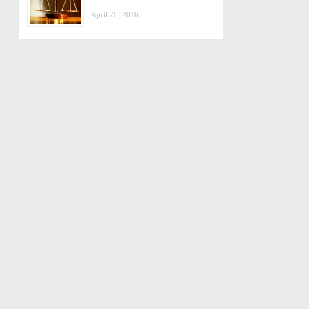
April 26, 2016