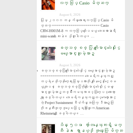
လက္ စြပ္ Casio မိတ္ဆက္
August 6, 2026
ယြမ္ ၂၀၀၀ တန္ က်န္းမာေရးလက္စြပ္ Casio မိ
တ္ဆက္ ======================= Casio 
CRW-H001M-8 က လက္စြပ္ဆိုေပမယ့္ အေသးစားနာရီ 
mini-watch ေလးနဲ႔ ပိုတူပါတယ္။ …
ေခတ္သစ္ စစ္ ပြဲ ကိုေျပာင္းလဲေပးႏိုင္
မယ့္ေမာင္းသူမဲ့ယာဥ္
August 3, 2026
ေခတ္သစ္စစ္ပြဲကိုေျပာင္းလဲေပးႏိုင္မယ့္ေမာင္းသူမဲ့ယာဥ္ 
===================== အေမရိကန္ၾကည္း
တပ္ရဲ႕တိုက္ခိုက္ေရးစြမ္းပကားကို တိုးျမႇင့္ေပးႏိုင္ေစမ
ယ့္အျပင္ ေခတ္သစ္စစ္ပြဲကိုပါေျပာင္းလဲေပးႏိုင္မယ့္ ေ
မာင္းသူမဲ့ယာဥ္တစ္မ်ိဳးကမၾကာခင္ထြက္ေပၚလာေတာ့
မွာျဖစ္ပါတယ္။ အေမရိကန္ၾကည္းတပ္ကေဖာ္ေဆာင္
တဲ့ Project Sustainment စီမံကိန္းအတြက္ ဒီယာဥ္ေတြ
ကိုဖန္တီးထုတ္ လုပ္ေပးခြင့္ရသြားသူက American 
Rheinmetall ျဖစ္ပါတယ္။ …
သိန္း ၅၀၀ ေက်ာ္တန္ေၾကးရွိ မက္
ဆီ နဲ႔ ေရာ္နယ္ဒို ဖုန္းေတြ မိတ္ဆ