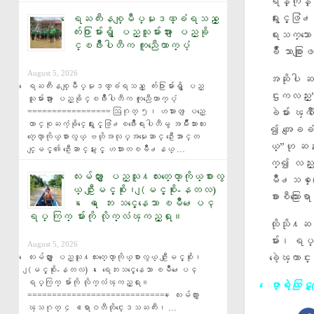
ရန္ကုန္တ
ရးႏွင့္ဖြ
ေရႀကီးနစ္ျမဳပ္မႈဒဏ္ခံရသည့္ ေ
က်း႐ြာမ်ားရွိ ျပည္သူမ်ားအား ျပည္ခို
ရးသက္သာေခ
င္ၿဖိဳးပါတီက ကူညီေထာက္ပံ့
ခ်ဳိ သာစြာ
August 5, 2026
အဆိုပါ ဆန
ေရႀကီးနစ္ျမဳပ္မႈဒဏ္ခံရသည့္ ေက်း႐ြာမ်ားရွိ ျပည္
ဌးကလည္း”
သူမ်ားအား ျပည္ခိုင္ၿဖိဳးပါတီက ကူညီေထာက္ပံ့ 
================= ဩဂုတ္ ၅၊ ဟသၤာတ ျပည္ေ
ခဲမ်ား ၾ
ထာင္စုႀကံ့ခိုင္ေရးႏွင့္ဖြံ႕ၿဖိဳးေရးပါတီမွ အမ်ိဳးသားလႊ
၍ အေျခခံစာ
တ္ေတာ္ကိုယ္စားလွယ္ ဗဟိုအလုပ္အမႈေဆာင္ ဦးေအာင္တ
ယ္”ဟု ဆန္ႏ
င္ျမင့္၏ ဦးေဆာင္မႈႏွင့္ ဟသၤာတၿမိဳ႕နယ္ …
က္၍ လည္း
ေလးမ်က္ႏွာ ျပည္သူ႔လႊတ္ေတာ္ကိုယ္စားလွ
မိဳ႕သစ္(ေ
ယ္ ဦးျမင့္စိုး၊ (ျမင့္စိုး-နတလ)
ခားစီသြားေ
၊ ေရ ေဘး သင့္ေနေသာ ၿမိဳ႕ေပၚ
ရပ္ ကြက္ မ်ားကို လိုက္လံၾကည့္ရႈ။
ထိုသို႔ဆ
မ်ား၊ ရပ္
August 5, 2026
ေလးမ်က္ႏွာ ျပည္သူ႔လႊတ္ေတာ္ကိုယ္စားလွယ္ ဦးျမင့္စိုး၊ 
ခဲ့ေၾကာင
(ျမင့္စိုး-နတလ) ၊ ေရေဘးသင့္ေနေသာ ၿမိဳ႕ေပၚ 
ရပ္ကြက္ မ်ားကို လိုက္လံၾကည့္ရႈ။ 
ေဇာ္ရဲထြဋ္
============================= ေလးမ်က္ႏွာ 
ၾသဂုတ္ ၄ ဧရာဝတီတိုင္းေဒသႀကီး၊ …