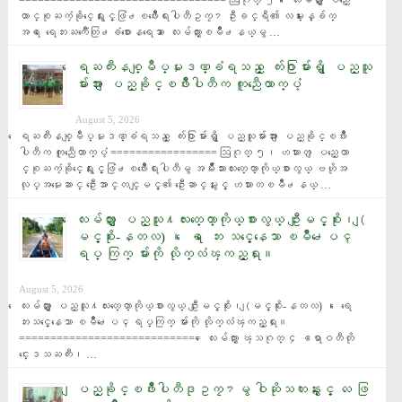
================================= ဩဂုတ္ ၅၊ ေလးမ်က္ႏွာ ျပည္ေ
ထာင္စုႀကံ့ခိုင္ေရးႏွင့္ဖြံ႕ၿဖိဳးေရးပါတီဥကၠ႒ ဦးခင္ရီ၏ လမ္းၫႊန္ခ်က္
အရ ေရေဘးႀကဳံေတြ႕ခံစားေနရေသာ ေလးမ်က္ႏွာၿမိဳ႕နယ္မွ …
ေရႀကီးနစ္ျမဳပ္မႈဒဏ္ခံရသည့္ ေက်း႐ြာမ်ားရွိ ျပည္သူ
မ်ားအား ျပည္ခိုင္ၿဖိဳးပါတီက ကူညီေထာက္ပံ့
August 5, 2026
ေရႀကီးနစ္ျမဳပ္မႈဒဏ္ခံရသည့္ ေက်း႐ြာမ်ားရွိ ျပည္သူမ်ားအား ျပည္ခိုင္ၿဖိဳး
ပါတီက ကူညီေထာက္ပံ့ ================= ဩဂုတ္ ၅၊ ဟသၤာတ ျပည္ေထာ
င္စုႀကံ့ခိုင္ေရးႏွင့္ဖြံ႕ၿဖိဳးေရးပါတီမွ အမ်ိဳးသားလႊတ္ေတာ္ကိုယ္စားလွယ္ ဗဟိုအ
လုပ္အမႈေဆာင္ ဦးေအာင္တင္ျမင့္၏ ဦးေဆာင္မႈႏွင့္ ဟသၤာတၿမိဳ႕နယ္ …
ေလးမ်က္ႏွာ ျပည္သူ႔လႊတ္ေတာ္ကိုယ္စားလွယ္ ဦးျမင့္စိုး၊ (ျ
မင့္စိုး-နတလ) ၊ ေရ ေဘး သင့္ေနေသာ ၿမိဳ႕ေပၚ
ရပ္ ကြက္ မ်ားကို လိုက္လံၾကည့္ရႈ။
August 5, 2026
ေလးမ်က္ႏွာ ျပည္သူ႔လႊတ္ေတာ္ကိုယ္စားလွယ္ ဦးျမင့္စိုး၊ (ျမင့္စိုး-နတလ) ၊ ေရေ
ဘးသင့္ေနေသာ ၿမိဳ႕ေပၚ ရပ္ကြက္ မ်ားကို လိုက္လံၾကည့္ရႈ။ 
============================= ေလးမ်က္ႏွာ ၾသဂုတ္ ၄ ဧရာဝတီတို
င္းေဒသႀကီး၊ …
ျပည္ခိုင္ၿဖိဳးပါတီဒုဥကၠ႒မွ ဝါဆိုသကၤန္းႏွင့္ လႉ ဖြ