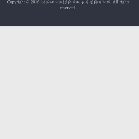
Copyright © 2016
ပြည်ထောင်စုကြံ့ခိုင်ရေးနှင့်ဖွံ့ဖြိုးရေးပါတီ
. All rights
reserved.