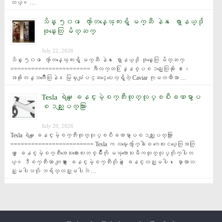
တယ္။ …
သိန္း ၅၀၀ ေက်ာ္တန္ေၾကးရွိ မက္ဆီ နဲ႔ ေရာ္နယ္ဒို
ဖုန္းေတြ မိတ္ဆက္
July 22, 2026
သိန္း ၅၀၀ ေက်ာ္တန္ေၾကးရွိ မက္ဆီ နဲ႔ ေရာ္နယ္ဒို ဖုန္းေတြ မိတ္ဆက္ 
======================= အီလက္ထ႐ြန္နစ္ပစၥည္းေတြကို ေ႐ႊ၊ 
အဖိုးတန္သတၱဳေတြနဲ႔ မြမ္းမံျပင္ဆင္ေပးေလ့ရွိတဲ့ Caviar ကုမၸဏီဟာ …
Tesla ရဲ႕‌ေျခနင္းမဲ့စက္ဘီးထုတ္လုပ္ၿပီးခဏမွာပ
စၥည္းျပတ္သြား
July 20, 2026
Tesla ရဲ႕‌ေျခနင္းမဲ့စက္ဘီးထုတ္လုပ္ၿပီးခဏမွာပစၥည္းျပတ္သြား 
======================== Tesla က လမ္းေလွ်ာက္ခါစ ကေလးငယ္ေတြအတြ
က္ ေျခနင္းမဲ့စက္ဘီးအေသးစားေလးတစ္မ်ိဳးကို မၾကာေသးမီကထုတ္လုပ္လိုက္ပါတ
ယ္။ ဒီစက္ဘီးဟာ တျခား ေျခနင္းမဲ့စက္ဘီးလိုပဲ ေျခနင္းလည္းမပါ၊ ေမာ္တာလ
ည္းမပါသလို ဘရိတ္လည္းမပါဘဲ …