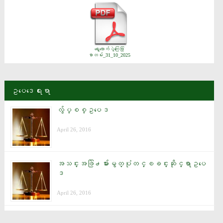
ရွေးကောက်ပွဲကြေငြာ
စာတမ်း_31_10_2025
ဥပေဒေရးရာ
လွ်ပ္စစ္ဥပေဒ
April 26, 2016
အသင္းအဖြဲ႕မ်ားမွတ္ပုံတင္ၿခင္းဆိုင္ရာဥပေ
ဒ
April 26, 2016