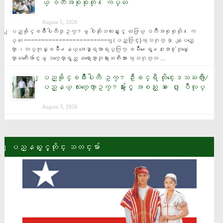
ယ္ ဝတၳဳအစုစုတို႔ ကပ္လႉ
August 5, 2026
ျပည္ခိုင္ၿဖိဳးပါတီဒုဥကၠ႒မွ ဝါဆိုသကၤန္းႏွင့္ လႉဖြယ္ ဝတၳဳအစုစုတို႔ က
ပ္လႉ ========================= (ျပည္တြင္း)ၾသဂုတ္ ၄ ေနျပည္ေ
တာ္ ၊တပ္ကုန္းၿမိဳ႕နယ္ အေနာ္ရထာရပ္ကြက္ ၿမိဳ႕ေရွ႕စႏၵာ႐ုံဘုန္းေ
တာ္ႀကီးေက်ာင္းမွ သက္ေတာ္ရွည္ ဆရာေတာ္ဘုရားႀကီးအား ၾသဂုတ္လ …
ျပည္ခိုင္ၿဖိဳးပါတီ ဥကၠ႒ ဦးခင္ရီ တိုင္းေဒသႀကီး/ျ
ပည္နယ္ လႊတ္ေတာ္ဥကၠ႒မ်ားႏွင့္ အစည္း အ ေဝး ျပဳလုပ္
August 3, 2026
ျပည္နယ္ႏွင့္တိုင္း သတင္းမ်ား