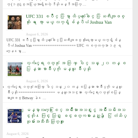
က္ (၁၉)ႏွစ္အ႐ြယ္သာရွိေသးတဲ့ ဒီယိုမန္ဒီအတြက္ …
UFC 331 ၿပိဳင္ ပြဲ မွာ ထိပ္ဆုံးေခါင္ ပြဲ ႀကီးအျဖစ္
ထိုး ရ ေတာ့ မယ့္ လက္ရွိ ခ်န္ပီယံ ‌Joshua Van
August 6, 2026
UFC 331 ၿပိဳင္ပြဲမွာ ထိပ္ဆုံးေခါင္ပြဲႀကီးအျဖစ္ ထိုးရေတာ့မယ့္ လက္ရွိ ခ်န္
ပီယံ ‌Joshua Van ==================== UFC က စက္တက္ဘာ ၁၉ ရ
က္ေန႔မွာ …
ေလ့က်င့္ေရး ဝတ္စုံ အ တြ က္ ေပါင္ သန္း ၂၀ တန္ စ
ပြ န္ဆာ စာခ်ဳပ္ကို မန္ယူ ခ်ဳပ္ဆို
August 6, 2026
ေလ့က်င့္ေရး ဝတ္စုံအတြက္ ေပါင္ သန္း ၂၀ တန္ စပြန္ဆာ စာခ်ဳပ္ကို မန္ယူ 
ခ်ဳပ္ဆို ================= မန္ယူအသင္းဟာ ေလ့က်င့္ေရး၀တ္စုံစပြန္
ဆာအျဖစ္ Betway နဲ႔ …
ျမန္မာ့လက္ေ႐ြးစင္ အမ်ိဳးသားအသင္းႏွင့္ အမ်ိဳးသမီးအသ
င္းတို႔ ကြင္း သြင္း ျခင္းခတ္ကစားနည္း၌ ေငြ တံဆိပ္
ဆုမ်ားအသီးသီး ဆြတ္ခူး
August 6, 2026