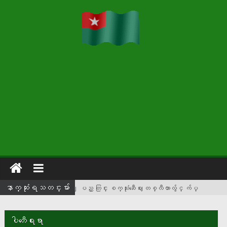
ေနာက္ဆံုးရသတင္းမ်ား
ျပည္ တြင္း စက္သုံးဆီေဈး တစ္လီတာလွ်င္ က်ပ္
၁၇၀ မွ ၂၆၅ အထိ ျမင့္တက္
တစ္လကို လူတူစက္႐ုပ္ ၁၀၀၀ ထုတ္လုပ္မယ့္ မစ္ဆူဘီရွီ
ပါတီေရးရာ