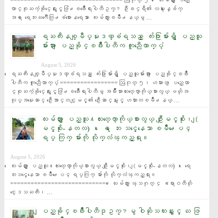
================================= ဩဂုတ္ ၅၊ ေလးမ်က္ႏွာ ျပည္ေ
ထာင္စုႀကံ့ခိုင္ေရးႏွင့္ဖြံ႕ၿဖိဳးေရးပါတီဥကၠ႒ ဦးခင္ရီ၏ လမ္းၫႊန္ခ်က္
အရ ေရေဘးႀကဳံေတြ႕ခံစားေနရေသာ ေလးမ်က္ႏွာၿမိဳ႕နယ္မွ …
ေရႀကီးနစ္ျမဳပ္မႈဒဏ္ခံရသည့္ ေက်း႐ြာမ်ားရွိ ျပည္သူ
မ်ားအား ျပည္ခိုင္ၿဖိဳးပါတီက ကူညီေထာက္ပံ့
August 5, 2026
ေရႀကီးနစ္ျမဳပ္မႈဒဏ္ခံရသည့္ ေက်း႐ြာမ်ားရွိ ျပည္သူမ်ားအား ျပည္ခိုင္ၿဖိဳး
ပါတီက ကူညီေထာက္ပံ့ ================= ဩဂုတ္ ၅၊ ဟသၤာတ ျပည္ေထာ
င္စုႀကံ့ခိုင္ေရးႏွင့္ဖြံ႕ၿဖိဳးေရးပါတီမွ အမ်ိဳးသားလႊတ္ေတာ္ကိုယ္စားလွယ္ ဗဟိုအ
လုပ္အမႈေဆာင္ ဦးေအာင္တင္ျမင့္၏ ဦးေဆာင္မႈႏွင့္ ဟသၤာတၿမိဳ႕နယ္ …
ေလးမ်က္ႏွာ ျပည္သူ႔လႊတ္ေတာ္ကိုယ္စားလွယ္ ဦးျမင့္စိုး၊ (ျ
မင့္စိုး-နတလ) ၊ ေရ ေဘး သင့္ေနေသာ ၿမိဳ႕ေပၚ
ရပ္ ကြက္ မ်ားကို လိုက္လံၾကည့္ရႈ။
August 5, 2026
ေလးမ်က္ႏွာ ျပည္သူ႔လႊတ္ေတာ္ကိုယ္စားလွယ္ ဦးျမင့္စိုး၊ (ျမင့္စိုး-နတလ) ၊ ေရေ
ဘးသင့္ေနေသာ ၿမိဳ႕ေပၚ ရပ္ကြက္ မ်ားကို လိုက္လံၾကည့္ရႈ။ 
============================= ေလးမ်က္ႏွာ ၾသဂုတ္ ၄ ဧရာဝတီတို
င္းေဒသႀကီး၊ …
ျပည္ခိုင္ၿဖိဳးပါတီဒုဥကၠ႒မွ ဝါဆိုသကၤန္းႏွင့္ လႉ ဖြ