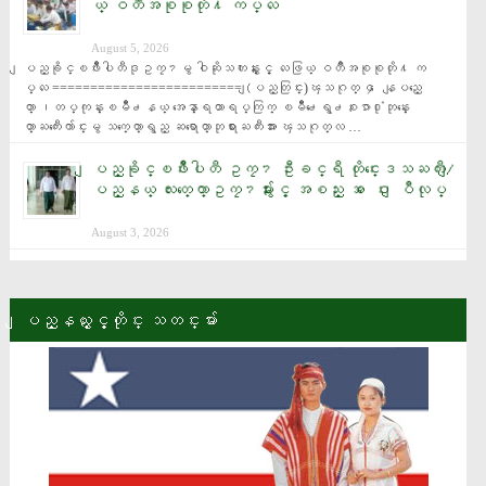
ယ္ ဝတၳဳအစုစုတို႔ ကပ္လႉ
August 5, 2026
ျပည္ခိုင္ၿဖိဳးပါတီဒုဥကၠ႒မွ ဝါဆိုသကၤန္းႏွင့္ လႉဖြယ္ ဝတၳဳအစုစုတို႔ က
ပ္လႉ ========================= (ျပည္တြင္း)ၾသဂုတ္ ၄ ေနျပည္ေ
တာ္ ၊တပ္ကုန္းၿမိဳ႕နယ္ အေနာ္ရထာရပ္ကြက္ ၿမိဳ႕ေရွ႕စႏၵာ႐ုံဘုန္းေ
တာ္ႀကီးေက်ာင္းမွ သက္ေတာ္ရွည္ ဆရာေတာ္ဘုရားႀကီးအား ၾသဂုတ္လ …
ျပည္ခိုင္ၿဖိဳးပါတီ ဥကၠ႒ ဦးခင္ရီ တိုင္းေဒသႀကီး/ျ
ပည္နယ္ လႊတ္ေတာ္ဥကၠ႒မ်ားႏွင့္ အစည္း အ ေဝး ျပဳလုပ္
August 3, 2026
ျပည္နယ္ႏွင့္တိုင္း သတင္းမ်ား