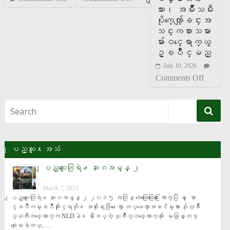
သား၊ အမ်ိဳးသမီး
ပိုက္ေက်ာ္ျခင္းအ
သင္းကစားသမား
မ်ားဝင္ေရာက္ယွ
ဥ္ၿပိဳင္မည္
July 10, 2026
Comments Off
ျပည္သူ႔အသံ
ျပည္သူေတြရဲ႕ ဆႏၵအမွန္ ၂
March 7, 2023
ျပည္သူေတြရဲ႕ ဆႏၵအမွန္ ၂ ၂၀၁၅ အလြန္ အေထြေထြေ႐ြးေကာက္ပြဲ မွ ေသာ
င္ၿပိဳကမ္းၿပိဳအႏိုင္ရလို႔ အစိုးရဖြဲ႕ေတာ့ တပ္မေတာ္အၿငိမ္းစား ဗိုလ္ခ်ဳ
ပ္ႀကီးတစ္ေယာက္က NLDနဲ႔ နီးစပ္တဲ့ ပုဂၢိဳလ္တစ္ေယာက္ကို ေမးခြန္းတစ္
ခုေမးခဲ့တယ္.. …