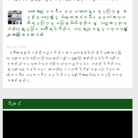
မဟာေအာင္ေျမၿမိဳ႕နယ္ မဟာအေရွ႕ရပ္ကြက္မွ ေမာ
င္စုိင္းထက္ေက်ာ္ႏွင့္ ခ်မ္းေအးသာစံၿမိဳ႕နယ္ ကံေကာက္ႀ
ကီးရပ္ကြက္မွ မယြန္းမီမီေဇာ္တုိ႔မွ ျပည္ေထာင္စုၾ
ကံ့ခုိင္ေရးႏွင့္ဖြံ႕ၿဖိဳးေရးပါတီသုိ႔ ဝင္ေရာက္ျခင္းႏွင့္ပတ္သက္၍ ​ေျ
ပာျကားသြား​ေသာစကားသံမ်ား
July 26, 2018
  အမ်ဳိးသားေရးမူဝါဒကိုဦးတည္ၿပီး ဒို႔တာဝန္အေရးသံုးပါးကို ဦးထိပ္ထားေဆာင္ရြ
က္ေနတာျဖစ္တဲ့အတြက္ ကြၽန္ေတာ္တို႔လိုျပည္သူေတြ အားကိုးထိုက္တဲ့ပါတီႀကီးျဖ
စ္တာကို သိျမင္ၾကားသိရတဲ့အတြက္ ယံုၾကည္စိတ္နဲ႔ အခုလို ပါတီကိုဝင္ေ
ရာက္လာျခင္းျဖစ္ပါတယ္​။ မႏၲေလးတိုင္းေဒသႀကီး ပါတီ႐ံုးခန္းမ၌က်င္းပေသာ 
မႏၲေလးၿမိဳ႕ေပၚေလးၿမိဳ႕နယ္ ပါတီဝင္အဆုိျပဳလႊာစုေပါင္းေပးအပ္ပြဲအခမ္း
အနားကုိ ဇူလိုင္ …
သီချင်း