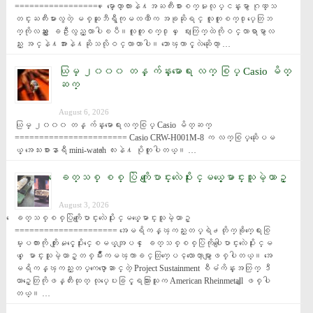
================== ေမာ္ေတာ္ကားနဲ႔အႀကီးစားစက္မႈလုပ္ငန္းမွာ ဂုဏ္သ
တင္းႀကီးမားလွတဲ့ မစ္ဆူဘီရွီကုမၸဏီက အခုဆိုရင္ လူတူစက္႐ုပ္ေတြဘ
က္ကိုလည္း ေျခဦးလွည့္လာပါၿပီ။လူတူစက္႐ုပ္ ေဈးကြက္ထဲကိုဝင္လာရာမွာလ
ည္း အင္နဲ႔အားနဲ႔ဆိုသလိုဝင္လာတာပါ။ ဘာေၾကာင့္လဲဆိုေတာ့ …
ယြမ္ ၂၀၀၀ တန္ က်န္းမာေရး လက္ စြပ္ Casio မိတ္
ဆက္
August 6, 2026
ယြမ္ ၂၀၀၀ တန္ က်န္းမာေရးလက္စြပ္ Casio မိတ္ဆက္ 
======================= Casio CRW-H001M-8 က လက္စြပ္ဆိုေပမ
ယ့္ အေသးစားနာရီ mini-watch ေလးနဲ႔ ပိုတူပါတယ္။ …
ေခတ္သစ္ စစ္ ပြဲ ကိုေျပာင္းလဲေပးႏိုင္မယ့္ေမာင္းသူမဲ့ယာဥ္
August 3, 2026
ေခတ္သစ္စစ္ပြဲကိုေျပာင္းလဲေပးႏိုင္မယ့္ေမာင္းသူမဲ့ယာဥ္ 
===================== အေမရိကန္ၾကည္းတပ္ရဲ႕တိုက္ခိုက္ေရးစြ
မ္းပကားကို တိုးျမႇင့္ေပးႏိုင္ေစမယ့္အျပင္ ေခတ္သစ္စစ္ပြဲကိုပါေျပာင္းလဲေပးႏိုင္မ
ယ့္ ေမာင္းသူမဲ့ယာဥ္တစ္မ်ိဳးကမၾကာခင္ထြက္ေပၚလာေတာ့မွာျဖစ္ပါတယ္။ အေ
မရိကန္ၾကည္းတပ္ကေဖာ္ေဆာင္တဲ့ Project Sustainment စီမံကိန္းအတြက္ ဒီ
ယာဥ္ေတြကိုဖန္တီးထုတ္ လုပ္ေပးခြင့္ရသြားသူက American Rheinmetall ျဖစ္ပါ
တယ္။ …