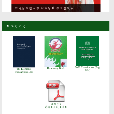
ကရင္ျပည္နယ္ သတင္းမ်ား ၾကည့္ရန္
စာအုပ္စင္
2008 Constitution (Eng-
Democracy Book
The Electronic
MM)
Transactions Law
ရွေးကောက်ပွဲ
ကြေညာစာတမ်း_မာတိကာ