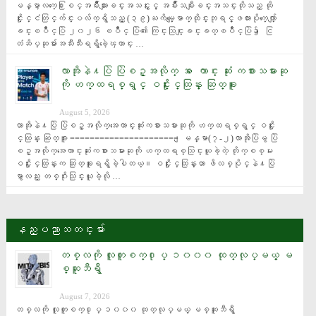
မန္မာ့လက္ေ႐ြးစင္အမ်ိဳးသားျခင္းအသင္းႏွင့္ အမ်ိဳးသမီးျခင္းအသင္းတိုသည္ ထို
င္းႏိုင္ငံတြင္က်င္းပလ်က္ရွိသည့္ (၃၉)ႀကိမ္ေျမာက္ထိုင္းဘုရင့္ဖလားပိုက္ေက်ာ္ျ
ခင္းၿပိဳင္ပြဲ ၂၀၂၆ ၿပိဳင္ ပြဲ၏ ကြင္းသြင္းျခင္းခတ္ၿပိဳင္ပြဲ၌ ေငြ
တံဆိပ္ဆုမ်ားအသီးသီးရရွိခဲ့ေၾကာင္း …
လာအိုနဲ႔ပြဲ ပြဲစဥ္အလိုက္ အ ေကာင္း ဆုံး ကစားသမားဆု
ကို ဟက္ထရစ္ရွင္ ဝင္းႏိုင္ထြန္း ဆြတ္ခူး
August 5, 2026
လာအိုနဲ႔ပြဲ ပြဲစဥ္အလိုက္အေကာင္းဆုံးကစားသမားဆုကို ဟက္ထရစ္ရွင္ ဝင္းႏို
င္ထြန္း ဆြတ္ခူး ====================== ျမန္မာ(၇-၂)လာအိုပြဲမွ ပြဲ
စဥ္အလိုက္အေကာင္းဆုံးကစားသမားဆုကို ဟက္ထရစ္သြင္းယူခဲ့တဲ့ တိုက္စစ္မႉး 
ဝင္းႏိုင္ထြန္းက ဆြတ္ခူးရရွိခဲ့ပါတယ္။ ဝင္းႏိုင္ထြန္းဟာ ဖိလစ္ပိုင္နဲ႔ပြဲ
မွာလည္း တစ္ဂိုးသြင္းယူခဲ့လို …
နည္းပညာသတင္းမ်ား
တစ္လကို လူတူစက္႐ုပ္ ၁၀၀၀ ထုတ္လုပ္မယ့္ မ
စ္ဆူဘီရွီ
August 7, 2026
တစ္လကို လူတူစက္႐ုပ္ ၁၀၀၀ ထုတ္လုပ္မယ့္ မစ္ဆူဘီရွီ 