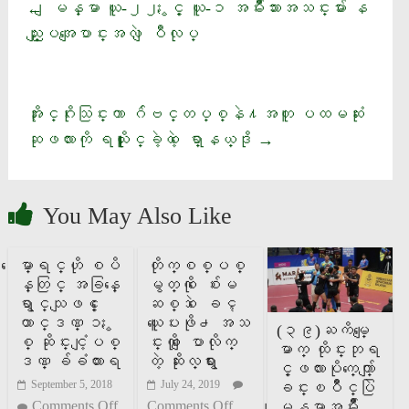
ျမန္မာ ယူ-၂၂ ႏွင့္ ယူ-၁ အမ်ိဳးသားအသင္းမ်ား န
←
ည္းျပအေျပာင္းအလဲ ျပဳလုပ္
အႏိုင္ဂိုးသြင္းကာ ဂ်ဴဗင္တပ္စ္နဲ႔အတူ ပထမဆံုး
ဆုဖလားကို ရယူႏိုင္ခဲ့တဲ့ ေရာ္နယ္ဒို
→
You May Also Like
ေမာ္ရင္ဟုိ စပိ
တုိက္စစ္ပစ္
န္တြင္ အခြန္ေ
မွတ္ကုိ ေစ်းမ
ရွာင္သျဖင့္ ေ
ဆစ္ဘဲ ေခၚ
ထာင္ဒဏ္ ၁ ႏွ
ယူေပးဖုိ႕ အသ
(၃၉)ႀကိမ္ေျ
စ္ ဆုိင္းငံ့ျပစ္
င္းကုိ ေျပာလုိက္
မာက္ ထိုင္းဘုရ
ဒဏ္ ခ်ခံထားရ
တဲ့ ဆုိးလ္ရွား
င့္ဖလားပိုက္ေက်ာ္ျ
September 5, 2018
July 24, 2019
ခင္းၿပိဳင္ပြဲ
Comments Off
Comments Off
ျမန္မာအမ်ိဳး