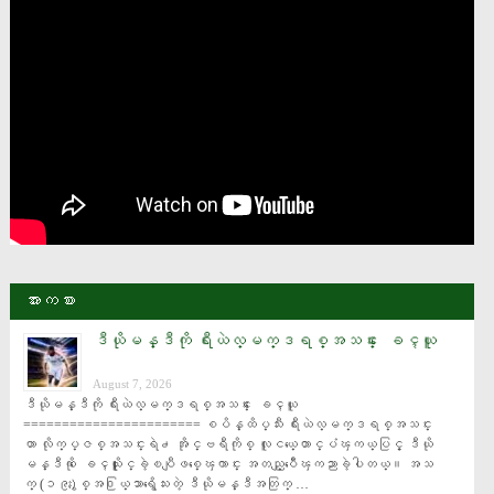
အားကစား
ဒီယိုမန္ဒီကို ရီးယဲလ္မက္ဒရစ္အသင္း ေခၚယူ
August 7, 2026
ဒီယိုမန္ဒီကို ရီးယဲလ္မက္ဒရစ္အသင္း ေခၚယူ 
======================= စပိန္ထိပ္သီး ရီးယဲလ္မက္ဒရစ္အသင္း
ဟာ လိုက္ပ္ဇစ္အသင္းရဲ႕ အိုင္ဗရီကိုစ္ လူငယ္ေတာင္ပံၾကယ္ပြင့္ ဒီယို
မန္ဒီကို ေခၚယူႏိုင္ခဲ့ၿပီျဖစ္ေၾကာင္း အတည္ျပဳေၾကညာခဲ့ပါတယ္။ အသ
က္ (၁၉)ႏွစ္အ႐ြယ္သာရွိေသးတဲ့ ဒီယိုမန္ဒီအတြက္ …