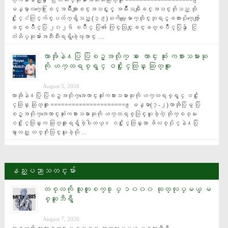
မန္မာ့လက္ေ႐ြးစင္အမ်ိဳးသားျခင္းအသင္းႏွင့္ အမ်ိဳးသမီးျခင္းအသင္းတိုသည္ ထို
င္းႏိုင္ငံတြင္က်င္းပလ်က္ရွိသည့္ (၃၉)ႀကိမ္ေျမာက္ထိုင္းဘုရင့္ဖလားပိုက္ေက်ာ္ျ
ခင္းၿပိဳင္ပြဲ ၂၀၂၆ ၿပိဳင္ ပြဲ၏ ကြင္းသြင္းျခင္းခတ္ၿပိဳင္ပြဲ၌ ေငြ
တံဆိပ္ဆုမ်ားအသီးသီးရရွိခဲ့ေၾကာင္း …
လာအိုနဲ႔ပြဲ ပြဲစဥ္အလိုက္ အ ေကာင္း ဆုံး ကစားသမားဆု
ကို ဟက္ထရစ္ရွင္ ဝင္းႏိုင္ထြန္း ဆြတ္ခူး
August 5, 2026
လာအိုနဲ႔ပြဲ ပြဲစဥ္အလိုက္အေကာင္းဆုံးကစားသမားဆုကို ဟက္ထရစ္ရွင္ ဝင္းႏို
င္ထြန္း ဆြတ္ခူး ====================== ျမန္မာ(၇-၂)လာအိုပြဲမွ ပြဲ
စဥ္အလိုက္အေကာင္းဆုံးကစားသမားဆုကို ဟက္ထရစ္သြင္းယူခဲ့တဲ့ တိုက္စစ္မႉး 
ဝင္းႏိုင္ထြန္းက ဆြတ္ခူးရရွိခဲ့ပါတယ္။ ဝင္းႏိုင္ထြန္းဟာ ဖိလစ္ပိုင္နဲ႔ပြဲ
မွာလည္း တစ္ဂိုးသြင္းယူခဲ့လို …
နည္းပညာသတင္းမ်ား
တစ္လကို လူတူစက္႐ုပ္ ၁၀၀၀ ထုတ္လုပ္မယ့္ မ
စ္ဆူဘီရွီ
August 7, 2026