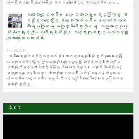
ဖဴေက်းရြာအုပ္စု ရြာရွည္ေက်းရြာမွ ေမာင္စည္သူေအာင္ႏွင့္ သာစည္ၿမိဳ႕နယ္ …
မဟာေအာင္ေျမၿမိဳ႕နယ္ မဟာအေရွ႕ရပ္ကြက္မွ ေမာ
င္စုိင္းထက္ေက်ာ္ႏွင့္ ခ်မ္းေအးသာစံၿမိဳ႕နယ္ ကံေကာက္ႀ
ကီးရပ္ကြက္မွ မယြန္းမီမီေဇာ္တုိ႔မွ ျပည္ေထာင္စုၾ
ကံ့ခုိင္ေရးႏွင့္ဖြံ႕ၿဖိဳးေရးပါတီသုိ႔ ဝင္ေရာက္ျခင္းႏွင့္ပတ္သက္၍ ​ေျ
ပာျကားသြား​ေသာစကားသံမ်ား
July 26, 2018
  အမ်ဳိးသားေရးမူဝါဒကိုဦးတည္ၿပီး ဒို႔တာဝန္အေရးသံုးပါးကို ဦးထိပ္ထားေဆာင္ရြ
က္ေနတာျဖစ္တဲ့အတြက္ ကြၽန္ေတာ္တို႔လိုျပည္သူေတြ အားကိုးထိုက္တဲ့ပါတီႀကီးျဖ
စ္တာကို သိျမင္ၾကားသိရတဲ့အတြက္ ယံုၾကည္စိတ္နဲ႔ အခုလို ပါတီကိုဝင္ေ
ရာက္လာျခင္းျဖစ္ပါတယ္​။ မႏၲေလးတိုင္းေဒသႀကီး ပါတီ႐ံုးခန္းမ၌က်င္းပေသာ 
မႏၲေလးၿမိဳ႕ေပၚေလးၿမိဳ႕နယ္ ပါတီဝင္အဆုိျပဳလႊာစုေပါင္းေပးအပ္ပြဲအခမ္း
အနားကုိ ဇူလိုင္ …
သီချင်း