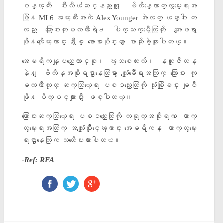
ဝန္ၾကီး ဝီးလီယံဆင္နည္းတူ ျဗိတိန္ေထာက္လွမ္းေရးအ
ဖြဲ႔ MI 6 အၾကီးအကဲ Alex Younger အဲလက္ ယန္းဂါး က
လည္း ဟြာေဝးကုမၸဏီရဲ႕ ပါတ္သက္မွဳေတြကုိ အေျဖရွာ
ဖုိ႔လုိေၾကာင္း ဒီႏွစ္ ေစာေစာပုိင္းက ေျပာဆုိခဲ့ဖူးပါတယ္။
အေမရိကန္ျပည္ေထာင္စု၊ ၾသစေတးလ်၊ နယူးဇီလန္
နဲ႔ ျဗိတိန္အစုိးရဌာနေတြမွာ လုံျခဳံေရးအတြက္ ဟြာေဝး ကု
မၸဏီထုတ္ ဆက္သြယ္ေရး ပစၥည္းေတြကုိ သုံးစြဲျခင္း မျပဳ
ဖုိ႔ ပိတ္ပင္ထားျပီး ျဖစ္ပါတယ္။
ဟြာေဝးဆက္သြယ္ေရး ပစၥည္းေတြကုိ တရုတ္အစုိးရက ေထာက္
လွမ္းေရးအတြက္ အသုံးျပဳႏုိင္ေၾကာင္း အေမရိကန္ ေထာက္လွမ္းေ
ရးဌာနေတြက သတိေပးထားပါတယ္။
-Ref: RFA