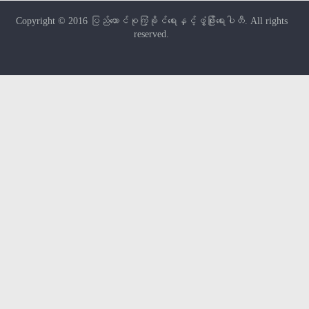
Copyright © 2016
ပြည်ထောင်စုကြံ့ခိုင်ရေးနှင့်ဖွံ့ဖြိုးရေးပါတီ
. All rights
reserved.