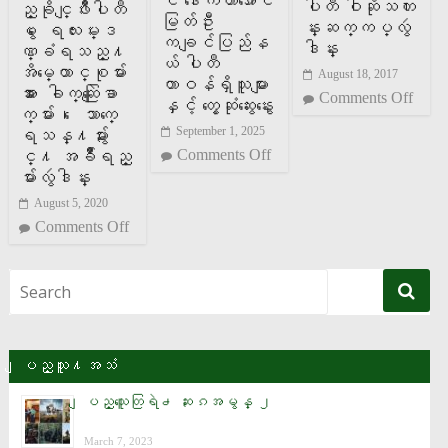
င် ဒေါက်တာအောင်
ပါတီ ဝါဆိုသကၤ
ည္ခိုင္ျဖိဳးပါတီ
မြတ်ဦး
န္းဆက္ကပ္လွဴ
မွ ေရလႊမ္းဒ
ကချင်ပြည်န
ဒါန္း
ဏ္ခံရသည္႔
ယ် ပါတီ
အိမ္ေထာင္စုမ်ား
August 18, 2017
တာဝန်ရှိသူများ
အား ေခါက္ဆြဲေျခာ
Comments Off
နှင့် တွေ့ဆုံဆွေးနွေး
က္မ်ား၊ ေသာက္ေ
September 1, 2025
ရသန္႔မ်ားႏွ
Comments Off
င္႔ အခ်ိဳရည္
မ်ားလွဴဒါန္း
August 5, 2020
Comments Off
ျပည္သူ႔အသံ
ျပည္သူေတြရဲ႕ ဆႏၵအမွန္ ၂
March 7, 2023