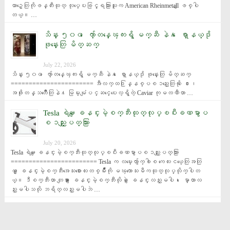
ယာဥ္ေတြကိုဖန္တီးထုတ္ လုပ္ေပးခြင့္ရသြားသူက American Rheinmetall ျဖစ္ပါ
တယ္။ …
သိန္း ၅၀၀ ေက်ာ္တန္ေၾကးရွိ မက္ဆီ နဲ႔ ေရာ္နယ္ဒို
ဖုန္းေတြ မိတ္ဆက္
July 22, 2026
သိန္း ၅၀၀ ေက်ာ္တန္ေၾကးရွိ မက္ဆီ နဲ႔ ေရာ္နယ္ဒို ဖုန္းေတြ မိတ္ဆက္ 
======================= အီလက္ထ႐ြန္နစ္ပစၥည္းေတြကို ေ႐ႊ၊ 
အဖိုးတန္သတၱဳေတြနဲ႔ မြမ္းမံျပင္ဆင္ေပးေလ့ရွိတဲ့ Caviar ကုမၸဏီဟာ …
Tesla ရဲ႕‌ေျခနင္းမဲ့စက္ဘီးထုတ္လုပ္ၿပီးခဏမွာပ
စၥည္းျပတ္သြား
July 20, 2026
Tesla ရဲ႕‌ေျခနင္းမဲ့စက္ဘီးထုတ္လုပ္ၿပီးခဏမွာပစၥည္းျပတ္သြား 
======================== Tesla က လမ္းေလွ်ာက္ခါစ ကေလးငယ္ေတြအတြ
က္ ေျခနင္းမဲ့စက္ဘီးအေသးစားေလးတစ္မ်ိဳးကို မၾကာေသးမီကထုတ္လုပ္လိုက္ပါတ
ယ္။ ဒီစက္ဘီးဟာ တျခား ေျခနင္းမဲ့စက္ဘီးလိုပဲ ေျခနင္းလည္းမပါ၊ ေမာ္တာလ
ည္းမပါသလို ဘရိတ္လည္းမပါဘဲ …