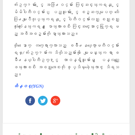
က်းဥကၠ႒မ်ား ႏွင့္ အဖြဲ႕ဝင္မ်ား ကြင္းဆင္းၾကရန္ ႏွင့္
မိမိပါတီဝင္မ်ား၊ ျပည္သူမ်ား ႏွင့္ စဥ္ဆက္မျပတ္ ထိေ
တြ႕မႈျပဳလုပ္ၾကရန္ ႏွင့္ ပါတီဝင္မ်ားလည္း စည္းစည္း
လုံးလုံးေနၾကရန္ ေျပာၾကားၿပီး ကြင္းဆင္းေဆာင္ရြက္ရ မ
ည့္ အစီအစဥ္မ်ားကို မွာၾကားသည္။
ထို႔ေနာက္ တက္ေရာက္လာသည့္ ၿမိဳ႕နယ္ေကာ္မတီဝင္မ်ား
ရပ္/ေက်းဥကၠ႒မ်ားက သိလိုသည္မ်ားကို ေမးျမန္းၾက ရာ ၿ
မိဳ႕နယ္ပါတီဥကၠ႒ႏွင့္ တာဝန္ရွိသူမ်ားမွ ျပန္လည္ေျ
ဖၾကားၿပီး အစည္းအေဝးကို ႐ုပ္သိမ္းခဲ့ေၾကာင္း သိရသ
ည္။
ထိန္ဝင္း(YGN)