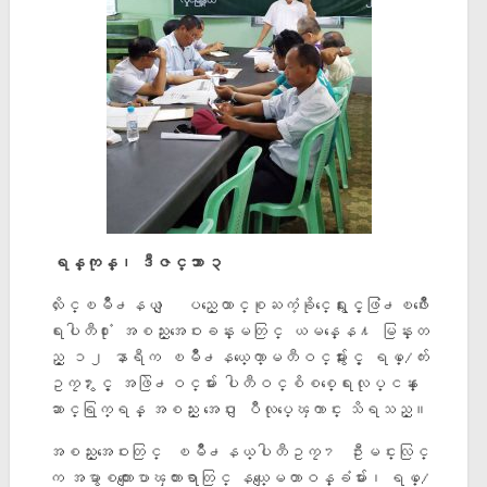
ရန္ကုန္၊ ဒီဇင္ဘာ ၃
လႈိင္ၿမဳိ႕နယ္ ျပည္ေထာင္စုႀကံ့ခုိင္ေရးႏွင့္ဖြံ႕ၿဖဳိးေ
ရးပါတီ႐ုံး အစည္းအေဝးခန္းမတြင္ ယမန္ေန႔ မြန္းတ
ည့္ ၁၂ နာရီက ၿမဳိ႕နယ္ေကာ္မတီဝင္မ်ားႏွင့္ ရပ္/ေက်း
ဥကၠ႒ႏွင့္ အဖြဲ႕ဝင္မ်ား ပါတီဝင္စိစစ္ေရးလုပ္ငန္း ေ
ဆာင္ရြက္ရန္ အစည္း အေဝး ျပဳလုပ္ေၾကာင္း သိရသည္။
အစည္းအေဝးတြင္ ၿမိဳ႕နယ္ပါတီဥကၠ႒ ဦးမင္းလြင္
က အမွာစကားေျပာၾကားရာတြင္ နယ္ေျမတာဝန္ခံမ်ား၊ ရပ္/ေ