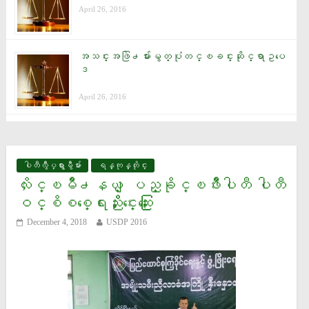
April 26, 2016
အသင္းအဖြဲ႕မ်ားမွတ္ပုံတင္ၿခင္းဆိုင္ရာဥပေ
ဒ
April 26, 2016
ပါတီလွဳပ္ရွားမွဳမ်ား
ရန္ကုန္တိုင္း
လိႈင္ၿမိဳ႕နယ္ ျပည္ခိုင္ၿဖိဳးပါတီ ပါတီ
ဝင္စိစစ္ေရးညိႇႏိႈင္းေဆြးေႏြး
December 4, 2018
USDP 2016