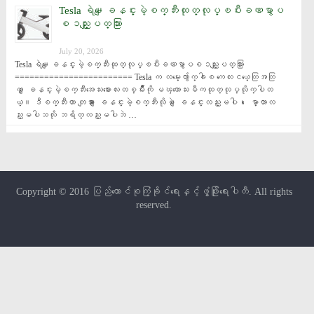
Tesla ရဲ႕‌ေျခနင္းမဲ့စက္ဘီးထုတ္လုပ္ၿပီးခဏမွာပ
စၥည္းျပတ္သြား
July 20, 2026
Tesla ရဲ႕‌ေျခနင္းမဲ့စက္ဘီးထုတ္လုပ္ၿပီးခဏမွာပစၥည္းျပတ္သြား 
======================== Tesla က လမ္းေလွ်ာက္ခါစ ကေလးငယ္ေတြအတြ
က္ ေျခနင္းမဲ့စက္ဘီးအေသးစားေလးတစ္မ်ိဳးကို မၾကာေသးမီကထုတ္လုပ္လိုက္ပါတ
ယ္။ ဒီစက္ဘီးဟာ တျခား ေျခနင္းမဲ့စက္ဘီးလိုပဲ ေျခနင္းလည္းမပါ၊ ေမာ္တာလ
ည္းမပါသလို ဘရိတ္လည္းမပါဘဲ …
Copyright © 2016
ပြည်ထောင်စုကြံ့ခိုင်ရေးနှင့်ဖွံ့ဖြိုးရေးပါတီ
. All rights
reserved.