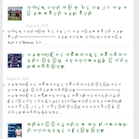
ေလ့က်င့္ေရး ဝတ္စုံ အ တြ က္ ေပါင္ သန္း ၂၀ တန္ စ
ပြ န္ဆာ စာခ်ဳပ္ကို မန္ယူ ခ်ဳပ္ဆို
August 6, 2026
ေလ့က်င့္ေရး ဝတ္စုံအတြက္ ေပါင္ သန္း ၂၀ တန္ စပြန္ဆာ စာခ်ဳပ္ကို မန္ယူ 
ခ်ဳပ္ဆို ================= မန္ယူအသင္းဟာ ေလ့က်င့္ေရး၀တ္စုံစပြန္
ဆာအျဖစ္ Betway နဲ႔ …
ျမန္မာ့လက္ေ႐ြးစင္ အမ်ိဳးသားအသင္းႏွင့္ အမ်ိဳးသမီးအသ
င္းတို႔ ကြင္း သြင္း ျခင္းခတ္ကစားနည္း၌ ေငြ တံဆိပ္
ဆုမ်ားအသီးသီး ဆြတ္ခူး
August 6, 2026
ျမန္မာ့လက္ေ႐ြးစင္ အမ်ိဳးသားအသင္းႏွင့္ အမ်ိဳးသမီးအသင္းတို ကြင္းသြင္းျခင္းခ
တ္ကစားနည္း၌ ေငြတံဆိပ္ဆုမ်ားအသီးသီးဆြတ္ခူး ==================== ျ
မန္မာ့လက္ေ႐ြးစင္အမ်ိဳးသားျခင္းအသင္းႏွင့္ အမ်ိဳးသမီးျခင္းအသင္းတိုသည္ ထို
င္းႏိုင္ငံတြင္က်င္းပလ်က္ရွိသည့္ (၃၉)ႀကိမ္ေျမာက္ထိုင္းဘုရင့္ဖလားပိုက္ေက်ာ္ျ
ခင္းၿပိဳင္ပြဲ ၂၀၂၆ ၿပိဳင္ ပြဲ၏ ကြင္းသြင္းျခင္းခတ္ၿပိဳင္ပြဲ၌ ေငြ
တံဆိပ္ဆုမ်ားအသီးသီးရရွိခဲ့ေၾကာင္း …
လာအိုနဲ႔ပြဲ ပြဲစဥ္အလိုက္ အ ေကာင္း ဆုံး ကစားသမားဆု
ကို ဟက္ထရစ္ရွင္ ဝင္းႏိုင္ထြန္း ဆြတ္ခူး