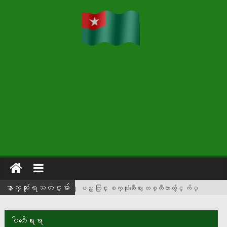
ေနာက္ဆံုးရသတင္းမ်ား
ျပည္ တြင္း စက္သုံးဆီေဈး တစ္လီတာလွ်င္ က်ပ္
၁၇၀ မွ ၂၆၅ အထိ ျမင့္တက္
တစ္လကို လူတူစက္႐ုပ္ ၁၀၀၀ ထုတ္လုပ္မယ့္ မစ္ဆူဘီရွီ
ပါတီေရးရာ