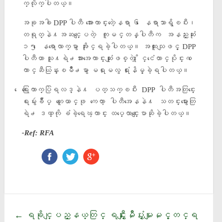
က္လိုက္ပါတယ္။
အခုအခါ DPP ပါတီ အားေကာင္းတဲ့ေနရာ ၆ ေနရာသာရွိၿပီး၊
တရုတ္နဲ႔အဆင္ေျပတဲ့ ကူမင္တန္ပါတီက အနည္းဆံုး
၁၅ ေနရာေလာက္မွာ အႏိုင္ရခဲ့ပါတယ္။ အထူးသျဖင့္ DPP
ပါတီဟာ သူ႔ရဲ႕အားအေကာင္းဆံုးျဖစ္တဲ့ ႏိုင္ငံေတာင္ပိုင္းက ေ
ကာင္ဆီယြန္းၿမိဳ႕မွာ မရႈမလွ ရံႈးနိမ့္ခဲ့ရပါတယ္။
ေရြးေကာက္ပြဲရလဒ္နဲ႔ ပတ္သက္ၿပီး DPP ပါတီအတြင္းေ
ရးမွဴးခ်ဳပ္ ဟူေယာင္ဖု ကေတာ့ ပါတီအေနနဲ႔ သတင္းမွားေတြ
ရဲ႕ ဒဏ္ကို ခံခဲ့ရေၾကာင္း ထပ္ေလာင္းေျပာဆိုခဲ့ပါတယ္။
-Ref: RFA
ရခိုင္ျပည္နယ္တြင္ ရင္းႏွီးျမႇဳပ္ႏွံမႈျမႇင့္တင္ရ
←