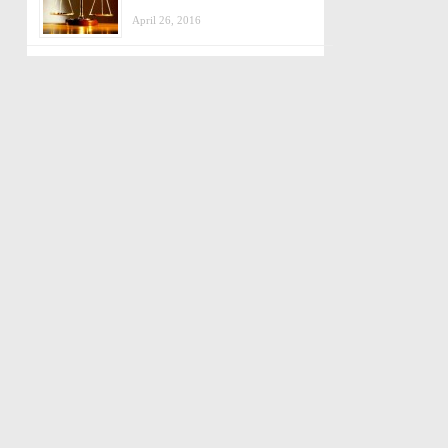
April 26, 2016