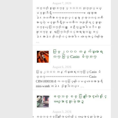
August 7, 2026
တစ္လကို လူတူစက္႐ုပ္ ၁၀၀၀ ထုတ္လုပ္မယ့္ 
မစ္ဆူဘီရွီ ================== ေမာ္ေတာ္ကား
နဲ႔အႀကီးစားစက္မႈလုပ္ငန္းမွာ ဂုဏ္သတင္းႀကီး
မားလွတဲ့ မစ္ဆူဘီရွီကုမၸဏီက အခုဆိုရင္ လူတူ
စက္႐ုပ္ေတြဘက္ကိုလည္း ေျခဦးလွည့္လာပါၿပီ။လူ
တူစက္႐ုပ္ ေဈးကြက္ထဲကိုဝင္လာရာမွာလည္း အင္
နဲ႔အားနဲ႔ဆိုသလိုဝင္လာတာပါ။ ဘာေၾကာင့္လဲဆိုေတာ့ 
…
ယြမ္ ၂၀၀၀ တန္ က်န္းမာေရး
လက္ စြပ္ Casio မိတ္ဆက္
August 6, 2026
ယြမ္ ၂၀၀၀ တန္ က်န္းမာေရးလက္စြပ္ Casio မိ
တ္ဆက္ ======================= Casio 
CRW-H001M-8 က လက္စြပ္ဆိုေပမယ့္ အေသးစားနာရီ 
mini-watch ေလးနဲ႔ ပိုတူပါတယ္။ …
ေခတ္သစ္ စစ္ ပြဲ ကိုေျပာင္းလဲေပးႏိုင္
မယ့္ေမာင္းသူမဲ့ယာဥ္
August 3, 2026
ေခတ္သစ္စစ္ပြဲကိုေျပာင္းလဲေပးႏိုင္မယ့္ေမာင္းသူမဲ့ယာဥ္ 