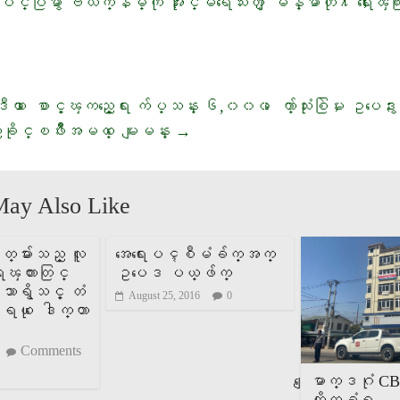
ပိဳင္ပြဲမွာ ဗီယက္နမ္ကို အႏိုင္မရေသးတဲ့ ျမန္မာတို႔ ရံႈးေၾကြး
ဒီယာ ေစာင့္ၾကည့္ေရး က်ပ္သန္း ၆,၀၀၀ ေက်ာ္သုံးစြဲမႈ ဥပေဒႏ
ခုိင္ၿဖိဳးအမတ္ ေမးျမန္း
→
May Also Like
တ္မ်ားသည္ လူ
အေရးေပၚစီမံခ်က္အက္
ုးရၾကားတြင္
ဥပေဒ ပယ္ဖ်က္
သာရွိသင့္ တံ
August 25, 2016
0
္ရဟု ေဒါက္တာ
Comments
ေျမာက္ဒဂုံ C