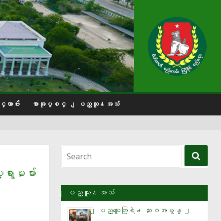
္တာဗ်ဴး
စာအုပ္စင္
ျပည္သူ႔အသံ
ားမႈမ်ား
ျပည္သူ႔အသံ
ျပည္သူေတြရဲ႕ ဆႏၵအမွန္ ၂