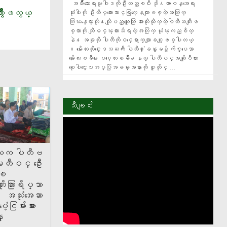
  အမ်ဳိးသားေရးမူဝါဒကိုဦးတည္ၿပီး ဒို႔တာဝန္အေရး
ႏွာဖလွယ္
သံုးပါးကို ဦးထိပ္ထားေဆာင္ရြက္ေနတာျဖစ္တဲ့အတြက္ 
ကြၽန္ေတာ္တို႔လိုျပည္သူေတြ အားကိုးထိုက္တဲ့ပါတီႀကီးျဖ
စ္တာကို သိျမင္ၾကားသိရတဲ့အတြက္ ယံုၾကည္စိတ္
နဲ႔ အခုလို ပါတီကိုဝင္ေရာက္လာျခင္းျဖစ္ပါတယ္​
။ မႏၲေလးတိုင္းေဒသႀကီး ပါတီ႐ံုးခန္းမ၌က်င္းပေသာ 
မႏၲေလးၿမိဳ႕ေပၚေလးၿမိဳ႕နယ္ ပါတီဝင္အဆုိျပဳလႊာ
စုေပါင္းေပးအပ္ပြဲအခမ္းအနားကုိ ဇူလိုင္ …
သီချင်း
ာယက ပါတီဗ
္မတီဝင္ ဦးေ
တၿ
းဘြားရိပ္သာ
၊ အသုံးအေဆာ
ပ့ံေငြမ်ားအား ေ
း