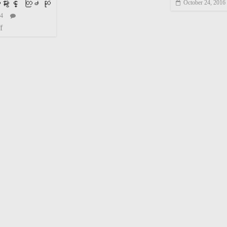
ားႏွင့္ ေတြ႕ဆုံ
October 24, 2016
24
f