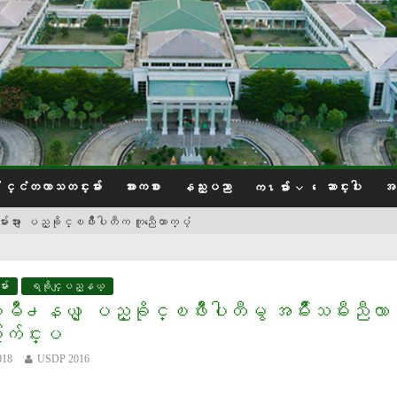
ႏိုင္ငံတကာသတင္းမ်ား
အားကစား
နည္းပညာ
ေဆာင္းပါး
အင
က႑မ်ား
ားအား ျပည္ခိုင္ၿဖိဳးပါတီက ကူညီေထာက္ပံ့
ရွိလာ
 ေဘး သင့္ေနေသာ ၿမိဳ႕ေပၚ ရပ္ ကြက္ မ်ားကို လိုက္လံၾကည့္ရႈ။
်ား
ရခိုင္ျပည္နယ္
လႉ
ၿမိဳ႕နယ္ ျပည္ခိုင္ၿဖိဳးပါတီမွ အမ်ိဳးသမီးညီလာခံအႀကိ
ဲက်င္းပ
l ၂ စုံႏွင့္ COW မိုဘိုင္းကား တပ္ဆင္
ထြန္း ဆြတ္ခူး
018
USDP 2016
ၥည္းမ်ားေပးအပ္