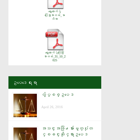
ရွေးကောက်ပွဲ
ကြေညာစာတမ်း_မာ
တိကာ
ရွေးကောက်ပွဲကြေငြာ
စာတမ်း_31_10_2
025
ဥပေဒေရးရာ
လွ်ပ္စစ္ဥပေဒ
April 26, 2016
အသင္းအဖြဲ႕မ်ားမွတ္ပုံတ
င္ၿခင္းဆိုင္ရာဥပေဒ