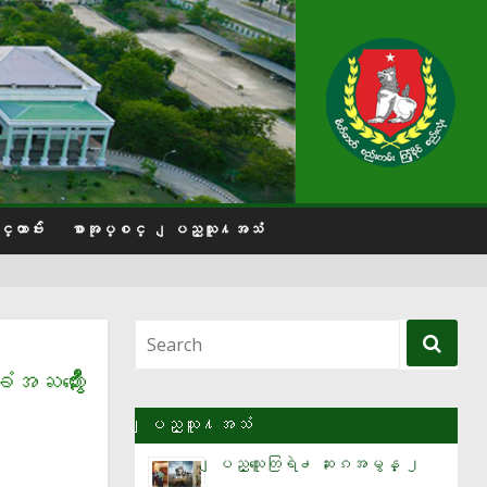
္တာဗ်ဴး
စာအုပ္စင္
ျပည္သူ႔အသံ
ဳႏွီးေႏွာ
ျပည္သူ႔အသံ
ျပည္သူေတြရဲ႕ ဆႏၵအမွန္ ၂