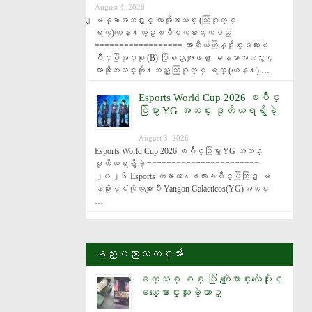
August 4, 2026
ျမန္မာအသင္းႏွင့္ လာအိုအသင္း (ဩဂုတ္ ၄ 
ရက္)ယေန႔ယွဥ္ၿပိဳင္ကစားၾကမည္ 
================== အာဆီယံဟြန္ဒိုင္းဖလားၿ
ပိဳင္ပြဲအုပ္စု (B) ပြဲစဥ္အျဖစ္ ျမန္မာအသင္းႏွင့္ 
လာအိုအသင္းတို႔သည္ ဩဂုတ္ ၄ ရက္ (ယေန႔) …
Esports World Cup 2026 ၿပိဳင္
ပြဲမွာ YG အသင္း ဒုတိယရရွိခဲ့
August 3, 2026
Esports World Cup 2026 ၿပိဳင္ပြဲမွာ YG အသင္း 
ဒုတိယရရွိခဲ့ ======================= 
၂၀၂၆ Esports ကမာၻ႔ဖလားၿပိဳင္ပြဲတြင္ ျမ
န္မာႏိုင္ငံကိုယ္စားျပဳ Yangon Galacticos(YG)အသင္း 
…
နည္းပညာသတင္းမ်ား
ေခတ္သစ္ စစ္ ပြဲ ကိုေျပာင္းလဲေပးႏိုင္
မယ့္ေမာင္းသူမဲ့ယာဥ္