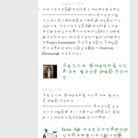
August 3, 2026
ေခတ္သစ္စစ္ပြဲကိုေျပာင္းလဲေပးႏိုင္မယ့္ေမာင္းသူမဲ့ယာဥ္ 
===================== အေမရိကန္ၾကည္း
တပ္ရဲ႕တိုက္ခိုက္ေရးစြမ္းပကားကို တိုးျမႇင့္ေပးႏိုင္ေစမ
ယ့္အျပင္ ေခတ္သစ္စစ္ပြဲကိုပါေျပာင္းလဲေပးႏိုင္မယ့္ ေ
မာင္းသူမဲ့ယာဥ္တစ္မ်ိဳးကမၾကာခင္ထြက္ေပၚလာေတာ့
မွာျဖစ္ပါတယ္။ အေမရိကန္ၾကည္းတပ္ကေဖာ္ေဆာင္
တဲ့ Project Sustainment စီမံကိန္းအတြက္ ဒီယာဥ္ေတြ
ကိုဖန္တီးထုတ္ လုပ္ေပးခြင့္ရသြားသူက American 
Rheinmetall ျဖစ္ပါတယ္။ …
သိန္း ၅၀၀ ေက်ာ္တန္ေၾကးရွိ မက္
ဆီ နဲ႔ ေရာ္နယ္ဒို ဖုန္းေတြ မိတ္ဆ
က္
July 22, 2026
သိန္း ၅၀၀ ေက်ာ္တန္ေၾကးရွိ မက္ဆီ နဲ႔ ေရာ္နယ္
ဒို ဖုန္းေတြ မိတ္ဆက္ 
======================= အီလက္ထ႐ြန္န
စ္ပစၥည္းေတြကို ေ႐ႊ၊ အဖိုးတန္သတၱဳေတြနဲ႔ မြမ္း
မံျပင္ဆင္ေပးေလ့ရွိတဲ့ Caviar ကုမၸဏီဟာ …
Tesla ရဲ႕‌ေျခနင္းမဲ့စက္ဘီးထုတ္လု
ပ္ၿပီးခဏမွာပစၥည္းျပတ္သြား