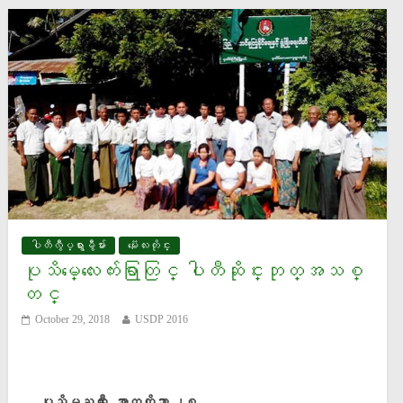
ပါတီလွဳပ္ရွားမွဳမ်ား
မႏၱေလးတိုင္း
ပုသိမ္ေလးေက်းရြာတြင္ ပါတီဆုိင္းဘုတ္အသစ္
တင္
October 29, 2018
USDP 2016
ပုသိမ္ႀကီး ေအာက္တိုဘာ ၂၈