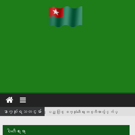
ေနာက္ဆံုးရသတင္းမ်ား
ျပည္ တြင္း စက္သုံးဆီေဈး တစ္လီတာလွ်င္ က်ပ္
၁၇၀ မွ ၂၆၅ အထိ ျမင့္တက္
တစ္လကို လူတူစက္႐ုပ္ ၁၀၀၀ ထုတ္လုပ္မယ့္ မစ္ဆူဘီရွီ
ပါတီေရးရာ