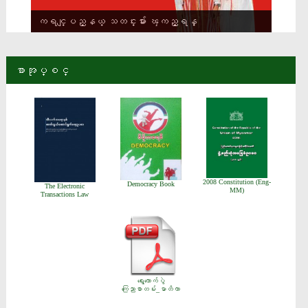
ကရင္ျပည္နယ္ သတင္းမ်ား ၾကည့္ရန္
စာအုပ္စင္
2008 Constitution (Eng-
Democracy Book
The Electronic
MM)
Transactions Law
ရွေးကောက်ပွဲ
ကြေညာစာတမ်း_မာတိကာ