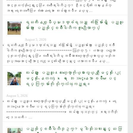
================================= ဩဂုတ္ ၅၊ ေလးမ်က္ႏွာ ျပည္ေ
ထာင္စုႀကံ့ခိုင္ေရးႏွင့္ဖြံ႕ၿဖိဳးေရးပါတီဥကၠ႒ ဦးခင္ရီ၏ လမ္းၫႊန္ခ်က္
အရ ေရေဘးႀကဳံေတြ႕ခံစားေနရေသာ ေလးမ်က္ႏွာၿမိဳ႕နယ္မွ …
ေရႀကီးနစ္ျမဳပ္မႈဒဏ္ခံရသည့္ ေက်း႐ြာမ်ားရွိ ျပည္သူ
မ်ားအား ျပည္ခိုင္ၿဖိဳးပါတီက ကူညီေထာက္ပံ့
August 5, 2026
ေရႀကီးနစ္ျမဳပ္မႈဒဏ္ခံရသည့္ ေက်း႐ြာမ်ားရွိ ျပည္သူမ်ားအား ျပည္ခိုင္ၿဖိဳး
ပါတီက ကူညီေထာက္ပံ့ ================= ဩဂုတ္ ၅၊ ဟသၤာတ ျပည္ေထာ
င္စုႀကံ့ခိုင္ေရးႏွင့္ဖြံ႕ၿဖိဳးေရးပါတီမွ အမ်ိဳးသားလႊတ္ေတာ္ကိုယ္စားလွယ္ ဗဟိုအ
လုပ္အမႈေဆာင္ ဦးေအာင္တင္ျမင့္၏ ဦးေဆာင္မႈႏွင့္ ဟသၤာတၿမိဳ႕နယ္ …
ေလးမ်က္ႏွာ ျပည္သူ႔လႊတ္ေတာ္ကိုယ္စားလွယ္ ဦးျမင့္စိုး၊ (ျ
မင့္စိုး-နတလ) ၊ ေရ ေဘး သင့္ေနေသာ ၿမိဳ႕ေပၚ
ရပ္ ကြက္ မ်ားကို လိုက္လံၾကည့္ရႈ။
August 5, 2026
ေလးမ်က္ႏွာ ျပည္သူ႔လႊတ္ေတာ္ကိုယ္စားလွယ္ ဦးျမင့္စိုး၊ (ျမင့္စိုး-နတလ) ၊ ေရေ
ဘးသင့္ေနေသာ ၿမိဳ႕ေပၚ ရပ္ကြက္ မ်ားကို လိုက္လံၾကည့္ရႈ။ 
============================= ေလးမ်က္ႏွာ ၾသဂုတ္ ၄ ဧရာဝတီတို
င္းေဒသႀကီး၊ …
ျပည္ခိုင္ၿဖိဳးပါတီဒုဥကၠ႒မွ ဝါဆိုသကၤန္းႏွင့္ လႉ ဖြ