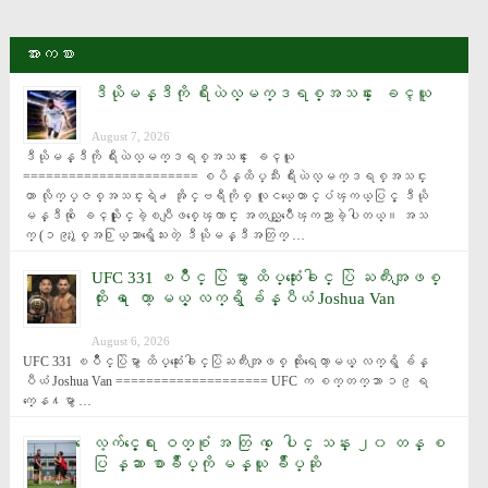
အားကစား
ဒီယိုမန္ဒီကို ရီးယဲလ္မက္ဒရစ္အသင္း ေခၚယူ
August 7, 2026
ဒီယိုမန္ဒီကို ရီးယဲလ္မက္ဒရစ္အသင္း ေခၚယူ 
======================= စပိန္ထိပ္သီး ရီးယဲလ္မက္ဒရစ္အသင္း
ဟာ လိုက္ပ္ဇစ္အသင္းရဲ႕ အိုင္ဗရီကိုစ္ လူငယ္ေတာင္ပံၾကယ္ပြင့္ ဒီယို
မန္ဒီကို ေခၚယူႏိုင္ခဲ့ၿပီျဖစ္ေၾကာင္း အတည္ျပဳေၾကညာခဲ့ပါတယ္။ အသ
က္ (၁၉)ႏွစ္အ႐ြယ္သာရွိေသးတဲ့ ဒီယိုမန္ဒီအတြက္ …
UFC 331 ၿပိဳင္ ပြဲ မွာ ထိပ္ဆုံးေခါင္ ပြဲ ႀကီးအျဖစ္
ထိုး ရ ေတာ့ မယ့္ လက္ရွိ ခ်န္ပီယံ ‌Joshua Van
August 6, 2026
UFC 331 ၿပိဳင္ပြဲမွာ ထိပ္ဆုံးေခါင္ပြဲႀကီးအျဖစ္ ထိုးရေတာ့မယ့္ လက္ရွိ ခ်န္
ပီယံ ‌Joshua Van ==================== UFC က စက္တက္ဘာ ၁၉ ရ
က္ေန႔မွာ …
ေလ့က်င့္ေရး ဝတ္စုံ အ တြ က္ ေပါင္ သန္း ၂၀ တန္ စ
ပြ န္ဆာ စာခ်ဳပ္ကို မန္ယူ ခ်ဳပ္ဆို