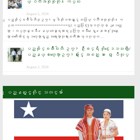
ယ္ ဝတၳဳအစုစုတို႔ ကပ္လႉ
August 5, 2026
ျပည္ခိုင္ၿဖိဳးပါတီဒုဥကၠ႒မွ ဝါဆိုသကၤန္းႏွင့္ လႉဖြယ္ ဝတၳဳအစုစုတို႔ က
ပ္လႉ ========================= (ျပည္တြင္း)ၾသဂုတ္ ၄ ေနျပည္ေ
တာ္ ၊တပ္ကုန္းၿမိဳ႕နယ္ အေနာ္ရထာရပ္ကြက္ ၿမိဳ႕ေရွ႕စႏၵာ႐ုံဘုန္းေ
တာ္ႀကီးေက်ာင္းမွ သက္ေတာ္ရွည္ ဆရာေတာ္ဘုရားႀကီးအား ၾသဂုတ္လ …
ျပည္ခိုင္ၿဖိဳးပါတီ ဥကၠ႒ ဦးခင္ရီ တိုင္းေဒသႀကီး/ျ
ပည္နယ္ လႊတ္ေတာ္ဥကၠ႒မ်ားႏွင့္ အစည္း အ ေဝး ျပဳလုပ္
August 3, 2026
ျပည္နယ္ႏွင့္တိုင္း သတင္းမ်ား