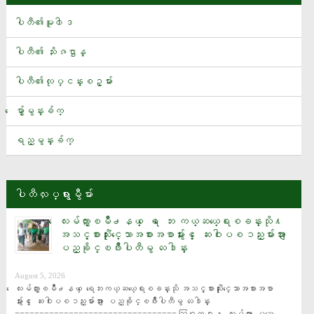
UFC 331 ၿပိဳင္ ပြဲ မွာ ထိပ္ဆုံးေခါင္ ပြဲ ႀကီးအျဖစ္ ထိုး ရ ေတာ့ မယ့္ လက္ရွိ
ပါတီ၏မူ၀ါဒ
ခ်န္ပီယံ ‌Joshua Van
ယြမ္ ၂၀၀၀ တန္ က်န္းမာေရး လက္ စြပ္ Casio မိတ္ဆက္
ပါတီ၏ သႏိၷဌာန္
ႏိုင္ငံေတာ္သမၼတ ထိုင္းႏိုင္ငံသို႔ ေရာက္ရွိ
ပါတီ၏လုပ္ငန္းစဥ္မ်ား
ေလ့က်င့္ေရး ဝတ္စုံ အ တြ က္ ေပါင္ သန္း ၂၀ တန္ စ ပြ န္ဆာ စာခ်ဳပ္ကို မ
န္ယူ ခ်ဳပ္ဆို
ေမွ်ာ္မွန္းခ်က္
ျမန္မာ့လက္ေ႐ြးစင္ အမ်ိဳးသားအသင္းႏွင့္ အမ်ိဳးသမီးအသင္းတို႔ ကြင္း သြင္း ျခ
ရည္မွန္းခ်က္
င္းခတ္ကစားနည္း၌ ေငြ တံဆိပ္ဆုမ်ားအသီးသီး ဆြတ္ခူး
ေလးမ်က္ႏွာၿမိဳ႕နယ္ ေရ ေဘး ကယ္ဆယ္ေရးစခန္းသို႔ အသင့္စားသုံးႏိုင္ေသာအစား
အစာမ်ားႏွင့္ ေဆးဝါးပစၥည္းမ်ားအား ျပည္ခိုင္ၿဖိဳးပါတီမွ လႉဒါန္း
ပါတီလႈပ္ရွားမွဳမ်ား
ေရႀကီးနစ္ျမဳပ္မႈဒဏ္ခံရသည့္ ေက်း႐ြာမ်ားရွိ ျပည္သူမ်ားအား ျပည္ခိုင္ၿဖိဳး
ေလးမ်က္ႏွာၿမိဳ႕နယ္ ေရ ေဘး ကယ္ဆယ္ေရးစခန္းသို႔
ပါတီက ကူညီေထာက္ပံ့
အသင့္စားသုံးႏိုင္ေသာအစားအစာမ်ားႏွင့္ ေဆးဝါးပစၥည္းမ်ားအား ျ
ဒီယိုမန္ဒီကို ရီးယဲလ္မက္ဒရစ္အသင္း ေခၚယူ
ပည္ခိုင္ၿဖိဳးပါတီမွ လႉဒါန္း
August 5, 2026
ေလးမ်က္ႏွာၿမိဳ႕နယ္ ေရေဘးကယ္ဆယ္ေရးစခန္းသို အသင့္စားသုံးႏိုင္ေသာအစားအစာ
မ်ားႏွင့္ ေဆးဝါးပစၥည္းမ်ားအား ျပည္ခိုင္ၿဖိဳးပါတီမွ လႉဒါန္း 