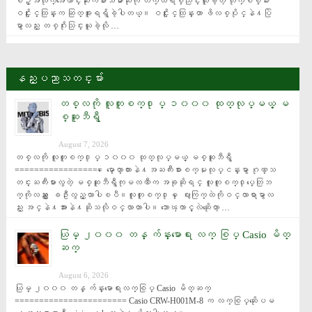
စဥ္အလိုက္အေကာင္းဆုံးကစားသမားဆုကို ဟက္ထရစ္သြင္းယူခဲ့တဲ့ တိုက္စစ္မႉး 
ဝင္းႏိုင္ထြန္းက ဆြတ္ခူးရရွိခဲ့ပါတယ္။ ဝင္းႏိုင္ထြန္းဟာ ဖိလစ္ပိုင္နဲ႔ပြဲ
မွာလည္း တစ္ဂိုးသြင္းယူခဲ့လို …
နည္းပညာသတင္းမ်ား
တစ္လကို လူတူစက္႐ုပ္ ၁၀၀၀ ထုတ္လုပ္မယ့္ မ
စ္ဆူဘီရွီ
August 7, 2026
တစ္လကို လူတူစက္႐ုပ္ ၁၀၀၀ ထုတ္လုပ္မယ့္ မစ္ဆူဘီရွီ 
================== ေမာ္ေတာ္ကားနဲ႔အႀကီးစားစက္မႈလုပ္ငန္းမွာ ဂုဏ္သ
တင္းႀကီးမားလွတဲ့ မစ္ဆူဘီရွီကုမၸဏီက အခုဆိုရင္ လူတူစက္႐ုပ္ေတြဘ
က္ကိုလည္း ေျခဦးလွည့္လာပါၿပီ။လူတူစက္႐ုပ္ ေဈးကြက္ထဲကိုဝင္လာရာမွာလ
ည္း အင္နဲ႔အားနဲ႔ဆိုသလိုဝင္လာတာပါ။ ဘာေၾကာင့္လဲဆိုေတာ့ …
ယြမ္ ၂၀၀၀ တန္ က်န္းမာေရး လက္ စြပ္ Casio မိတ္
ဆက္
August 6, 2026
ယြမ္ ၂၀၀၀ တန္ က်န္းမာေရးလက္စြပ္ Casio မိတ္ဆက္ 
======================= Casio CRW-H001M-8 က လက္စြပ္ဆိုေပမ