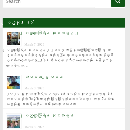
ျပည္သူ႔အသံ
ျပည္သူေတြရဲ႕ ဆႏၵအမွန္ ၂
March 7, 2023
ျပည္သူေတြရဲ႕ ဆႏၵအမွန္ ၂ ၂၀၁၅ အလြန္ အေထြေထြေ႐ြးေကာက္ပြဲ မွ ေသာ
င္ၿပိဳကမ္းၿပိဳအႏိုင္ရလို႔ အစိုးရဖြဲ႕ေတာ့ တပ္မေတာ္အၿငိမ္းစား ဗိုလ္ခ်ဳ
ပ္ႀကီးတစ္ေယာက္က NLDနဲ႔ နီးစပ္တဲ့ ပုဂၢိဳလ္တစ္ေယာက္ကို ေမးခြန္းတစ္
ခုေမးခဲ့တယ္.. …
အဓမၼ ႏွင့္ ဓမၼ
March 3, 2023
၂၀၂၁ ခုႏွစ္ ေဖေဖာ္ဝါရီလ ၁ ရက္ေန႔ေနာက္ပိုင္း လူမႈကြန္ယက္မွာ နဲ႔ 
အဓမၼ ဆိုတဲ့ ပါဠိေဝါဟာရကို တြင္တြင္သုံးလာၾကပါတယ္။ တစ္ခ်ိဳ႕လဲနား
လည္လို႔ ေျပာတာရွိသလို႔ အမ်ားစုကေတာ့ ဂဃနဏ …
ျပည္သူေတြရဲ႕ ဆႏၵအမွန္
March 3, 2023