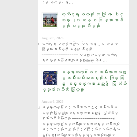
၁၉ ရက္ေန႔မွာ …
ေလ့က်င့္ေရး ဝတ္စုံ အ တြ က္ ေပါင္
သန္း ၂၀ တန္ စ ပြ န္ဆာ စာခ်ဳ
ပ္ကို မန္ယူ ခ်ဳပ္ဆို
August 6, 2026
ေလ့က်င့္ေရး ဝတ္စုံအတြက္ ေပါင္ သန္း ၂၀ တန္ စ
ပြန္ဆာ စာခ်ဳပ္ကို မန္ယူ ခ်ဳပ္ဆို 
================= မန္ယူအသင္းဟာ ေလ့က်င့္ေ
ရး၀တ္စုံစပြန္ဆာအျဖစ္ Betway နဲ႔ …
ျမန္မာ့လက္ေ႐ြးစင္ အမ်ိဳးသားအသင္းႏွ
င့္ အမ်ိဳးသမီးအသင္းတို႔ ကြင္း သြ
င္း ျခင္းခတ္ကစားနည္း၌ ေငြ တံဆိ
ပ္ဆုမ်ားအသီးသီး ဆြတ္ခူး
August 6, 2026
ျမန္မာ့လက္ေ႐ြးစင္ အမ်ိဳးသားအသင္းႏွင့္ အမ်ိဳးသမီးအ
သင္းတို ကြင္းသြင္းျခင္းခတ္ကစားနည္း၌ ေငြတံဆိပ္
ဆုမ်ားအသီးသီးဆြတ္ခူး ==================== ျ
မန္မာ့လက္ေ႐ြးစင္အမ်ိဳးသားျခင္းအသင္းႏွင့္ အမ်ိဳးသမီးျ
ခင္းအသင္းတိုသည္ ထိုင္းႏိုင္ငံတြင္က်င္းပလ်က္ရွိသ
ည့္ (၃၉)ႀကိမ္ေျမာက္ထိုင္းဘုရင့္ဖလားပိုက္ေက်ာ္ျခ