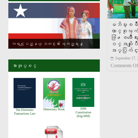
မဘိမ္​းၿမိဳ
ထာင္​စုၾကံ႕
ဖြံ႕ၿဖိဳး​ေ
ဝင္​အဆုိျပဳလႊ
ကရင္ျပည္နယ္ သတင္းမ်ား ၾကည့္ရန္
အပ္​ပြဲက်င
September 27,
Comments Of
စာအုပ္စင္
2008
Democracy Book
The Electronic
Constitution
Transactions Law
(Eng-MM)