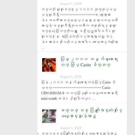
August 7, 2026
တစ္လကို လူတူစက္႐ုပ္ ၁၀၀၀ ထုတ္လုပ္မယ့္ 
မစ္ဆူဘီရွီ ================== ေမာ္ေတာ္ကား
နဲ႔အႀကီးစားစက္မႈလုပ္ငန္းမွာ ဂုဏ္သတင္းႀကီး
မားလွတဲ့ မစ္ဆူဘီရွီကုမၸဏီက အခုဆိုရင္ လူတူ
စက္႐ုပ္ေတြဘက္ကိုလည္း ေျခဦးလွည့္လာပါၿပီ။လူ
တူစက္႐ုပ္ ေဈးကြက္ထဲကိုဝင္လာရာမွာလည္း အင္
နဲ႔အားနဲ႔ဆိုသလိုဝင္လာတာပါ။ ဘာေၾကာင့္လဲဆိုေတာ့ 
…
ယြမ္ ၂၀၀၀ တန္ က်န္းမာေရး
လက္ စြပ္ Casio မိတ္ဆက္
August 6, 2026
ယြမ္ ၂၀၀၀ တန္ က်န္းမာေရးလက္စြပ္ Casio မိ
တ္ဆက္ ======================= Casio 
CRW-H001M-8 က လက္စြပ္ဆိုေပမယ့္ အေသးစားနာရီ 
mini-watch ေလးနဲ႔ ပိုတူပါတယ္။ …
ေခတ္သစ္ စစ္ ပြဲ ကိုေျပာင္းလဲေပးႏိုင္
မယ့္ေမာင္းသူမဲ့ယာဥ္
August 3, 2026
ေခတ္သစ္စစ္ပြဲကိုေျပာင္းလဲေပးႏိုင္မယ့္ေမာင္းသူမဲ့ယာဥ္ 