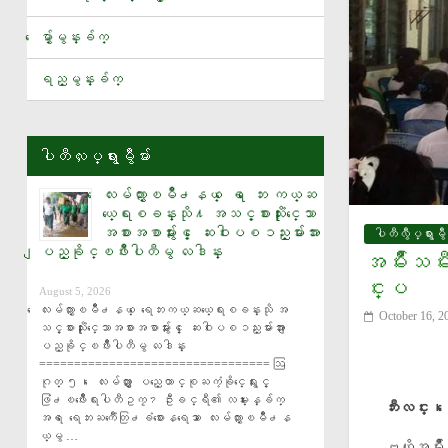
ေလးမ်က္ႏွာၿမိဳ႕နယ္ ေရ ေဘး ကယ္ဆယ္ေရးစခန္းသို႔ အသင့္စားသုံးႏိုင္ေသာအစားအစာမ်ာ
ေမွ်ာ္မွန္းခ်က္
ေရႀကီးနစ္ျမဳပ္မႈဒဏ္ခံရသည့္ ေက်း႐ြာမ်ားရွိ ျပည္သူမ်ားအား ျပည္ခိုင္ၿဖိဳးပါတ
ရည္မွန္းခ်က္
ဒီယိုမန္ဒီကို ရီးယဲလ္မက္ဒရစ္အသင္း ေခၚယူ
ပါတီလႈပ္ရွားမွဳမ်ား
ေလးမ်က္ႏွာၿမိဳ႕နယ္ ေရ ေဘး ကယ္ဆ
ယ္ေရးစခန္းသို႔ အသင့္စားသုံးႏိုင္ေသာ
အစားအစာမ်ားႏွင့္ ေဆးဝါးပစၥည္းမ်ားအား
ပါတီလွဳပ္ရွားမွဳမ
ျပည္ခိုင္ၿဖိဳးပါတီမွ လႉဒါန္း
အမ်ိဳးသမီ
င္းပ
August 5, 2026
ေလးမ်က္ႏွာၿမိဳ႕နယ္ ေရေဘးကယ္ဆယ္ေရးစခန္းသို အ
October 16, 2
သင့္စားသုံးႏိုင္ေသာအစားအစာမ်ားႏွင့္ ေဆးဝါးပစၥည္းမ်ားအား ျ
ပည္ခိုင္ၿဖိဳးပါတီမွ လႉဒါန္း 
================================= ဩ
ဂုတ္ ၅၊ ေလးမ်က္ႏွာ ျပည္ေထာင္စုႀကံ့ခိုင္ေရးႏွင့္
ဖြံ႕ၿဖိဳးေရးပါတီဥကၠ႒ ဦးခင္ရီ၏ လမ္းၫႊန္ခ်က္
ဘီးလင္း၊
အရ ေရေဘးႀကဳံေတြ႕ခံစားေနရေသာ ေလးမ်က္ႏွာၿမိဳ႕န
ယ္မွ …
ဗဟိုအမ်ိဳ