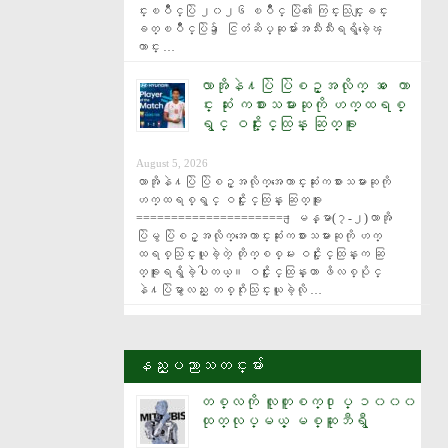
င္းၿပိဳင္ပြဲ ၂၀၂၆ ၿပိဳင္ ပြဲ၏ ကြင္းသြင္းျခင္း
ခတ္ၿပိဳင္ပြဲ၌ ေငြတံဆိပ္ဆုမ်ားအသီးသီးရရွိခဲ့ေၾ
ကာင္း …
လာအိုနဲ႔ပြဲ ပြဲစဥ္အလိုက္ အ ေကာ
င္း ဆုံး ကစားသမားဆုကို ဟက္ထရစ္
ရွင္ ဝင္းႏိုင္ထြန္း ဆြတ္ခူး
August 5, 2026
လာအိုနဲ႔ပြဲ ပြဲစဥ္အလိုက္အေကာင္းဆုံးကစားသမားဆုကို 
ဟက္ထရစ္ရွင္ ဝင္းႏိုင္ထြန္း ဆြတ္ခူး 
====================== ျမန္မာ(၇-၂)လာအို
ပြဲမွ ပြဲစဥ္အလိုက္အေကာင္းဆုံးကစားသမားဆုကို ဟက္
ထရစ္သြင္းယူခဲ့တဲ့ တိုက္စစ္မႉး ဝင္းႏိုင္ထြန္းက ဆြ
တ္ခူးရရွိခဲ့ပါတယ္။ ဝင္းႏိုင္ထြန္းဟာ ဖိလစ္ပိုင္
နဲ႔ပြဲမွာလည္း တစ္ဂိုးသြင္းယူခဲ့လို …
နည္းပညာသတင္းမ်ား
တစ္လကို လူတူစက္႐ုပ္ ၁၀၀၀
ထုတ္လုပ္မယ့္ မစ္ဆူဘီရွီ