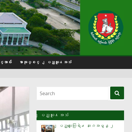
္တာဗ်ဴး
စာအုပ္စင္
ျပည္သူ႔အသံ
ျပည္သူ႔အသံ
ျပည္သူေတြရဲ႕ ဆႏၵအမွန္ ၂