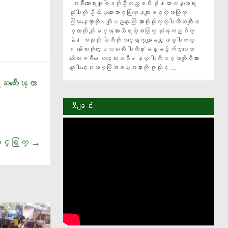
  အမ်ဳိးသားေရးမူဝါဒကိုဦးတည္ၿပီး ဒို႔တာဝန္အေရး
သံုးပါးကို ဦးထိပ္ထားေဆာင္ရြက္ေနတာျဖစ္တဲ့အတြက္ 
ကြၽန္ေတာ္တို႔လိုျပည္သူေတြ အားကိုးထိုက္တဲ့ပါတီႀကီးျဖ
စ္တာကို သိျမင္ၾကားသိရတဲ့အတြက္ ယံုၾကည္စိတ္
နဲ႔ အခုလို ပါတီကိုဝင္ေရာက္လာျခင္းျဖစ္ပါတယ္​
။ မႏၲေလးတိုင္းေဒသႀကီး ပါတီ႐ံုးခန္းမ၌က်င္းပေသာ 
မႏၲေလးၿမိဳ႕ေပၚေလးၿမိဳ႕နယ္ ပါတီဝင္အဆုိျပဳလႊာ
စုေပါင္းေပးအပ္ပြဲအခမ္းအနားကုိ ဇူလိုင္ …
ရးႀကီးေၾကာ
သီချင်း
ေဆာင္ရြက္
→