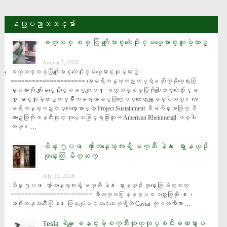
နည္းပညာသတင္းမ်ား
ေခတ္သစ္ စစ္ ပြဲ ကိုေျပာင္းလဲေပးႏိုင္မယ့္ေမာင္းသူမဲ့ယာဥ္
August 3, 2026
ေခတ္သစ္စစ္ပြဲကိုေျပာင္းလဲေပးႏိုင္မယ့္ေမာင္းသူမဲ့ယာဥ္ 
===================== အေမရိကန္ၾကည္းတပ္ရဲ႕တိုက္ခိုက္ေရးစြ
မ္းပကားကို တိုးျမႇင့္ေပးႏိုင္ေစမယ့္အျပင္ ေခတ္သစ္စစ္ပြဲကိုပါေျပာင္းလဲေပးႏိုင္မ
ယ့္ ေမာင္းသူမဲ့ယာဥ္တစ္မ်ိဳးကမၾကာခင္ထြက္ေပၚလာေတာ့မွာျဖစ္ပါတယ္။ အေ
မရိကန္ၾကည္းတပ္ကေဖာ္ေဆာင္တဲ့ Project Sustainment စီမံကိန္းအတြက္ ဒီ
ယာဥ္ေတြကိုဖန္တီးထုတ္ လုပ္ေပးခြင့္ရသြားသူက American Rheinmetall ျဖစ္ပါ
တယ္။ …
သိန္း ၅၀၀ ေက်ာ္တန္ေၾကးရွိ မက္ဆီ နဲ႔ ေရာ္နယ္ဒို
ဖုန္းေတြ မိတ္ဆက္
July 22, 2026
သိန္း ၅၀၀ ေက်ာ္တန္ေၾကးရွိ မက္ဆီ နဲ႔ ေရာ္နယ္ဒို ဖုန္းေတြ မိတ္ဆက္ 
======================= အီလက္ထ႐ြန္နစ္ပစၥည္းေတြကို ေ႐ႊ၊ 
အဖိုးတန္သတၱဳေတြနဲ႔ မြမ္းမံျပင္ဆင္ေပးေလ့ရွိတဲ့ Caviar ကုမၸဏီဟာ …
Tesla ရဲ႕‌ေျခနင္းမဲ့စက္ဘီးထုတ္လုပ္ၿပီးခဏမွာပ