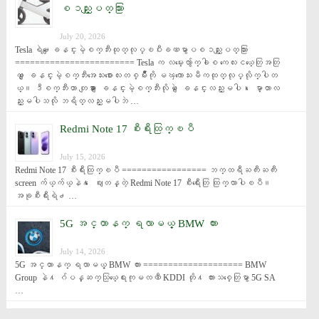
စၥည္းျပတ္သြား
July 20, 2026
Tesla ရဲ႕‌ေျခနင္းမဲ့စက္ဘီးထုတ္လုပ္ၿပီးခဏမွာပစၥည္းျပတ္သြား 
======================== Tesla က လမ္းေလွ်ာက္ခါစ ကေလးငယ္ေတြအတြ
က္ ေျခနင္းမဲ့စက္ဘီးအေသးစားေလးတစ္မ်ိဳးကို မၾကာေသးမီကထုတ္လုပ္လိုက္ပါတ
ယ္။ ဒီစက္ဘီးဟာ တျခား ေျခနင္းမဲ့စက္ဘီးလိုပဲ ေျခနင္းလည္းမပါ၊ ေမာ္တာလ
ည္းမပါသလို ဘရိတ္လည္းမပါဘဲ …
Redmi Note 17 စီးရီးထြက္ၿပီ
July 15, 2026
Redmi Note 17 စီးရီးထြက္ၿပီ ================= ဘက္ထရီႀကီးႀကီး 
screen က်ယ္က်ယ္နဲ႔ ေဈးတန္တဲ့ Redmi Note 17 စီးရီးေတြ ထြက္လာပါၿပီ။ 
အခုစီးရီးရဲ႕ …
5G အင္တာနက္ ရလာမယ့္ BMW ကား
July 14, 2026
5G အင္တာနက္ ရလာမယ့္ BMW ကား ==================== BMW 
Group နဲ႔ ဂ်ပန္ဆက္သြယ္ေရးကုမၸဏီ KDDI တို႔ ကားသစ္ေတြမွာ 5G SA 
…