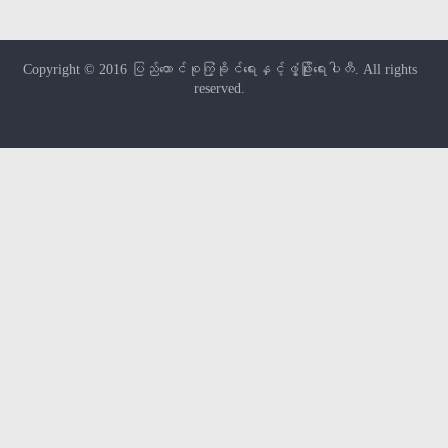
Copyright © 2016
ပြည်ထောင်စုကြံ့ခိုင်ရေးနှင့်ဖွံ့ဖြိုးရေးပါတီ
. All rights
reserved.