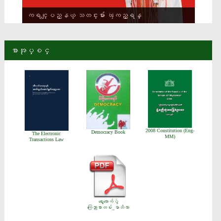
ကရင္ျပည္နယ္ သတင္းမ်ား ၾကည့္ရန္
စာအုပ္စင္
2008 Constitution (Eng-
Democracy Book
The Electronic
MM)
Transactions Law
ရွေးကောက်ပွဲ
ကြေညာစာတမ်း_မာတိကာ