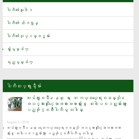
ေလးမ်က္ႏွာ ျပည္သူ႔လႊတ္ေတာ္ကိုယ္စားလွယ္ ဦးျမင့္စိုး၊ (ျမင့္စိုး-နတလ) ၊
ပါတီ၏မူ၀ါဒ
ေရ ေဘး သင့္ေနေသာ ၿမိဳ႕ေပၚ ရပ္ ကြက္ မ်ားကို လိုက္လံၾကည့္ရႈ။
ျပည္ခိုင္ၿဖိဳးပါတီဒုဥကၠ႒မွ ဝါဆိုသကၤန္းႏွင့္ လႉ ဖြယ္ ဝတၳဳအစုစုတို႔
ပါတီ၏ သႏိၷဌာန္
ကပ္လႉ
ပါတီ၏လုပ္ငန္းစဥ္မ်ား
ေလးမ်က္ႏွာၿမိဳ႕နယ္တြင္ ဆက္သြယ္ေရးျပန္လည္ရရွိေစရန္ B2B Satellite
Terminal ၂ စုံႏွင့္ COW မိုဘိုင္းကား တပ္ဆင္
ေမွ်ာ္မွန္းခ်က္
လာအိုနဲ႔ပြဲ ပြဲစဥ္အလိုက္ အ ေကာင္း ဆုံး ကစားသမားဆုကို ဟက္ထရစ္ရွင္
ရည္မွန္းခ်က္
ဝင္းႏိုင္ထြန္း ဆြတ္ခူး
ေလးမ်က္ႏွာၿမိဳ႕နယ္မွ ေရ ေဘးသင့္သူမ်ားကို ဆန္ရိကၡာအပါအဝင္ ေထာက္
ပံ့ပစၥည္းမ်ားေပးအပ္
ပါတီလႈပ္ရွားမွဳမ်ား
တိုက္ ပြဲ စီမံခ်က္ေရးဆြဲၿပီး ပူးေပါင္း ေလ ေၾကာင္း တိုက္ခိုက္မႈလုပ္ႏိုင္မယ့္
AI စနစ္ကို တ႐ုတ္ျပသ
ေလးမ်က္ႏွာၿမိဳ႕နယ္ ေရ ေဘး ကယ္ဆယ္ေရးစခန္းသို႔
အသင့္စားသုံးႏိုင္ေသာအစားအစာမ်ားႏွင့္ ေဆးဝါးပစၥည္းမ်ားအား ျ
ခ်စ္သူေဂ်ာ္ဂ်ီနာနဲ႔ လက္ထပ္မဂၤလာအခမ္းအနားက်င္းပမယ့္ စီေရာ္နယ္ဒို
ပည္ခိုင္ၿဖိဳးပါတီမွ လႉဒါန္း
ေလးမ်က္ႏွာၿမိဳ႕နယ္ ေရ ေဘး ကယ္ဆယ္ေရးစခန္းသို႔ အသင့္စားသုံးႏိုင္ေသာအစား
August 5, 2026
အစာမ်ားႏွင့္ ေဆးဝါးပစၥည္းမ်ားအား ျပည္ခိုင္ၿဖိဳးပါတီမွ လႉဒါန္း
ေလးမ်က္ႏွာၿမိဳ႕နယ္ ေရေဘးကယ္ဆယ္ေရးစခန္းသို အသင့္စားသုံးႏိုင္ေသာအစားအစာ
မ်ားႏွင့္ ေဆးဝါးပစၥည္းမ်ားအား ျပည္ခိုင္ၿဖိဳးပါတီမွ လႉဒါန္း 