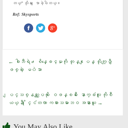
တယ္” လို႔ ေျပာခဲ့ပါတယ္။
Ref: Skysports
ခါဘီရဲ႕ စိန္ေခၚမႈကို တုန္႔ျပန္ လိုက္ျပီ ျ
←
ဖစ္တဲ့ ေမ၀ဲသာ
ျပင္သစ္နည္းျပကို ေဝဖန္ၿပီး ေနာက္ခံလူ ကိုစီ
ယယ္နီ ႏိုင္ငံတကာ ကစားသမားဘဝ အနားယူ
→
You May Also Like