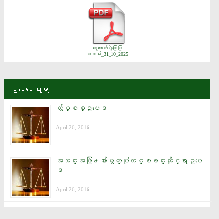
ရွေးကောက်ပွဲကြေငြာ
စာတမ်း_31_10_2025
ဥပေဒေရးရာ
လွ်ပ္စစ္ဥပေဒ
April 26, 2016
အသင္းအဖြဲ႕မ်ားမွတ္ပုံတင္ၿခင္းဆိုင္ရာဥပေ
ဒ
April 26, 2016