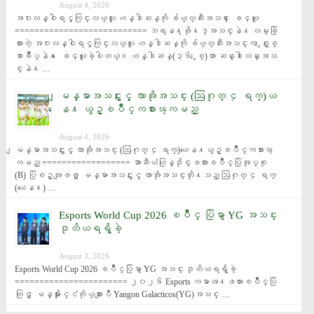
August 4, 2026
အဂၤလန္ဝါရင့္ကြင္းလယ္လူ ဟန္ဒါဆန္ကို ခ်ယ္လ္ဆီးအသင္း ေခၚယူ 
=========================== ဘရန႔္ဖို႔ဒ္အသင္းနဲ႔ လမ္းခြဲ
ထားတဲ့ အဂၤလန္ဝါရင့္ကြင္းလယ္လူ ဟန္ဒါဆန္ကို ခ်ယ္လ္ဆီးအသင္းက ႏွစ္ႏွစ္
စာခ်ဳပ္နဲ႔ ေခၚယူခဲ့ပါတယ္။ ဟန္ဒါဆန္(၃၆ ႏွစ္)ဟာ ဆန္းဒါးလန္းအသ
င္းနဲ႔ …
ျမန္မာအသင္းႏွင့္ လာအိုအသင္း (ဩဂုတ္ ၄ ရက္)ယ
ေန႔ ယွဥ္ၿပိဳင္ကစားၾကမည္
August 4, 2026
ျမန္မာအသင္းႏွင့္ လာအိုအသင္း (ဩဂုတ္ ၄ ရက္)ယေန႔ယွဥ္ၿပိဳင္ကစားၾ
ကမည္ ================== အာဆီယံဟြန္ဒိုင္းဖလားၿပိဳင္ပြဲအုပ္စု 
(B) ပြဲစဥ္အျဖစ္ ျမန္မာအသင္းႏွင့္ လာအိုအသင္းတို႔သည္ ဩဂုတ္ ၄ ရက္ 
(ယေန႔) …
Esports World Cup 2026 ၿပိဳင္ ပြဲမွာ YG အသင္း
ဒုတိယရရွိခဲ့
August 3, 2026
Esports World Cup 2026 ၿပိဳင္ပြဲမွာ YG အသင္း ဒုတိယရရွိခဲ့ 
======================= ၂၀၂၆ Esports ကမာၻ႔ဖလားၿပိဳင္ပြဲ
တြင္ ျမန္မာႏိုင္ငံကိုယ္စားျပဳ Yangon Galacticos(YG)အသင္း …