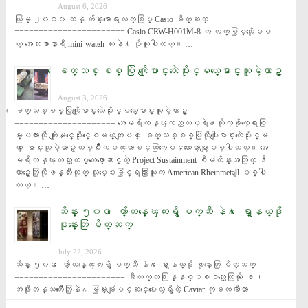
August 6, 2026
ယြမ္ ၂၀၀၀ တန္ က်န္းမာေရးလက္စြပ္ Casio မိတ္ဆက္ 
======================= Casio CRW-H001M-8 က လက္စြပ္ဆိုေပမ
ယ့္ အေသးစားနာရီ mini-watch ေလးနဲ႔ ပိုတူပါတယ္။ …
ေခတ္သစ္ စစ္ ပြဲ ကိုေျပာင္းလဲေပးႏိုင္မယ့္ေမာင္းသူမဲ့ယာဥ္
August 3, 2026
ေခတ္သစ္စစ္ပြဲကိုေျပာင္းလဲေပးႏိုင္မယ့္ေမာင္းသူမဲ့ယာဥ္ 
===================== အေမရိကန္ၾကည္းတပ္ရဲ႕တိုက္ခိုက္ေရးစြ
မ္းပကားကို တိုးျမႇင့္ေပးႏိုင္ေစမယ့္အျပင္ ေခတ္သစ္စစ္ပြဲကိုပါေျပာင္းလဲေပးႏိုင္မ
ယ့္ ေမာင္းသူမဲ့ယာဥ္တစ္မ်ိဳးကမၾကာခင္ထြက္ေပၚလာေတာ့မွာျဖစ္ပါတယ္။ အေ
မရိကန္ၾကည္းတပ္ကေဖာ္ေဆာင္တဲ့ Project Sustainment စီမံကိန္းအတြက္ ဒီ
ယာဥ္ေတြကိုဖန္တီးထုတ္ လုပ္ေပးခြင့္ရသြားသူက American Rheinmetall ျဖစ္ပါ
တယ္။ …
သိန္း ၅၀၀ ေက်ာ္တန္ေၾကးရွိ မက္ဆီ နဲ႔ ေရာ္နယ္ဒို
ဖုန္းေတြ မိတ္ဆက္
July 22, 2026
သိန္း ၅၀၀ ေက်ာ္တန္ေၾကးရွိ မက္ဆီ နဲ႔ ေရာ္နယ္ဒို ဖုန္းေတြ မိတ္ဆက္ 
======================= အီလက္ထ႐ြန္နစ္ပစၥည္းေတြကို ေ႐ႊ၊ 
အဖိုးတန္သတၱဳေတြနဲ႔ မြမ္းမံျပင္ဆင္ေပးေလ့ရွိတဲ့ Caviar ကုမၸဏီဟာ …