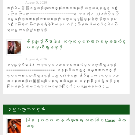
August 5, 2026
လာအိုနဲ႔ပြဲ ပြဲစဥ္အလိုက္အေကာင္းဆုံးကစားသမားဆုကို ဟက္ထရစ္ရွင္ ဝင္းႏို
င္ထြန္း ဆြတ္ခူး ====================== ျမန္မာ(၇-၂)လာအိုပြဲမွ ပြဲ
စဥ္အလိုက္အေကာင္းဆုံးကစားသမားဆုကို ဟက္ထရစ္သြင္းယူခဲ့တဲ့ တိုက္စစ္မႉး 
ဝင္းႏိုင္ထြန္းက ဆြတ္ခူးရရွိခဲ့ပါတယ္။ ဝင္းႏိုင္ထြန္းဟာ ဖိလစ္ပိုင္နဲ႔ပြဲ
မွာလည္း တစ္ဂိုးသြင္းယူခဲ့လို …
ခ်စ္သူေဂ်ာ္ဂ်ီနာနဲ႔ လက္ထပ္မဂၤလာအခမ္းအနားက်င္း
ပမယ့္ စီေရာ္နယ္ဒို
August 4, 2026
ခ်စ္သူေဂ်ာ္ဂ်ီနာနဲ႔ လက္ထပ္မဂၤလာအခမ္းအနားက်င္းပမယ့္ စီေရာ္နယ္ဒို 
======================= ေပၚတူဂီအသင္းႏွင့္ အယ္နာဆာအသင္း တို
က္စစ္ကစားသမား စီေရာ္နယ္ဒိုသည္ ၎၏ခ်စ္သူ ေဂ်ာ္ဂ်ီနာႏွင့္လက္ထပ္မဂၤလာ
အခမ္းအနားကို ၎ေမြးဖြားႀကီးျပင္းရာ ဇာတိရပ္ေျမ ေပၚတူဂီႏိုင္ငံရွိ မာဒိုင္ရာ
ကြၽန္းစု၌ လာမည့္ရက္သတၱပတ္အတြင္းက်င္းပမည္ျဖစ္ေၾကာင္း …
နည္းပညာသတင္းမ်ား
ယြမ္ ၂၀၀၀ တန္ က်န္းမာေရး လက္ စြပ္ Casio မိတ္
ဆက္