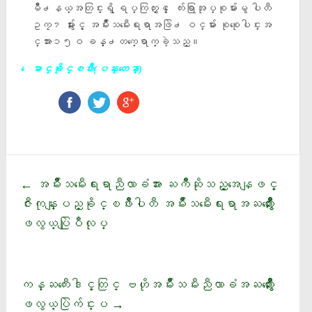
မိဳ႕နယ္အတြင္းရွိ ရပ္ကြက္ႏွင့္ ေက်းရြာအုပ္စုမ်ားမွ ပါတီ
ဥကၠ႒ မ်ားႏွင့္ အမ်ဳိးသမီးေရးရာအဖြဲ႕ ဝင္မ်ား စုစုေပါင္းအ
င္အား၁၅ဝ ခန္႕တက္ေရာက္ခဲ့သည္။
ေမာင္ခိုင္ၿဖိဳး(ပန္းတေနာ္)
အမ်ဳိးသမီးေရးရာညီလာခံအား ႀကိဳဆုိသည့္အေနျဖင့္
←
ဇီးကုနး္ျပည္ခုိင္ၿဖိဳးပါတီ အမ်ဳိးသမီးေရးရာအႀကိဳႏွီးေႏွာ
ဖလွယ္ပြဲျပဳလုပ္
ကန္ႀကီးေဒါင့္တြင္ ဗဟုိအမ်ဳိးသမီးညီလာခံအႀကိဳႏွီးေႏွာ
ဖလွယ္ပြဲက်င္းပ
→