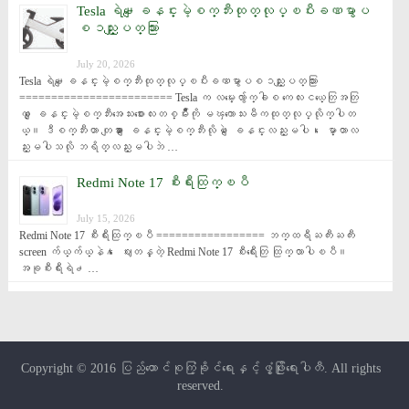
Tesla ရဲ႕‌ေျခနင္းမဲ့စက္ဘီးထုတ္လုပ္ၿပီးခဏမွာပ
စၥည္းျပတ္သြား
July 20, 2026
Tesla ရဲ႕‌ေျခနင္းမဲ့စက္ဘီးထုတ္လုပ္ၿပီးခဏမွာပစၥည္းျပတ္သြား 
======================== Tesla က လမ္းေလွ်ာက္ခါစ ကေလးငယ္ေတြအတြ
က္ ေျခနင္းမဲ့စက္ဘီးအေသးစားေလးတစ္မ်ိဳးကို မၾကာေသးမီကထုတ္လုပ္လိုက္ပါတ
ယ္။ ဒီစက္ဘီးဟာ တျခား ေျခနင္းမဲ့စက္ဘီးလိုပဲ ေျခနင္းလည္းမပါ၊ ေမာ္တာလ
ည္းမပါသလို ဘရိတ္လည္းမပါဘဲ …
Redmi Note 17 စီးရီးထြက္ၿပီ
July 15, 2026
Redmi Note 17 စီးရီးထြက္ၿပီ ================= ဘက္ထရီႀကီးႀကီး 
screen က်ယ္က်ယ္နဲ႔ ေဈးတန္တဲ့ Redmi Note 17 စီးရီးေတြ ထြက္လာပါၿပီ။ 
အခုစီးရီးရဲ႕ …
Copyright © 2016
ပြည်ထောင်စုကြံ့ခိုင်ရေးနှင့်ဖွံ့ဖြိုးရေးပါတီ
. All rights
reserved.