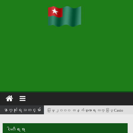
ေနာက္ဆံုးရသတင္းမ်ား
ယြမ္ ၂၀၀၀ တန္ က်န္းမာေရး လက္ စြပ္ Casio
မိတ္ဆက္
ႏိုင္ငံေတာ္သမၼတ ထိုင္းႏိုင္ငံသို႔ ေရာက္ရွိ
ပါတီေရးရာ