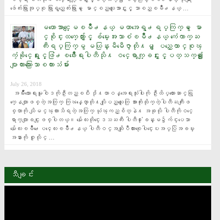
ဖဴေက်းရြာအုပ္စု ရြာရွည္ေက်းရြာမွ ေမာင္စည္သူေအာင္ႏွင့္ သာစည္ၿမိဳ႕နယ္ …
မဟာေအာင္ေျမၿမိဳ႕နယ္ မဟာအေရွ႕ရပ္ကြက္မွ ေမာ
င္စုိင္းထက္ေက်ာ္ႏွင့္ ခ်မ္းေအးသာစံၿမိဳ႕နယ္ ကံေကာက္ႀ
ကီးရပ္ကြက္မွ မယြန္းမီမီေဇာ္တုိ႔မွ ျပည္ေထာင္စုၾ
ကံ့ခုိင္ေရးႏွင့္ဖြံ႕ၿဖိဳးေရးပါတီသုိ႔ ဝင္ေရာက္ျခင္းႏွင့္ပတ္သက္၍ ​ေျ
ပာျကားသြား​ေသာစကားသံမ်ား
July 26, 2018
  အမ်ဳိးသားေရးမူဝါဒကိုဦးတည္ၿပီး ဒို႔တာဝန္အေရးသံုးပါးကို ဦးထိပ္ထားေဆာင္ရြ
က္ေနတာျဖစ္တဲ့အတြက္ ကြၽန္ေတာ္တို႔လိုျပည္သူေတြ အားကိုးထိုက္တဲ့ပါတီႀကီးျဖ
စ္တာကို သိျမင္ၾကားသိရတဲ့အတြက္ ယံုၾကည္စိတ္နဲ႔ အခုလို ပါတီကိုဝင္ေ
ရာက္လာျခင္းျဖစ္ပါတယ္​။ မႏၲေလးတိုင္းေဒသႀကီး ပါတီ႐ံုးခန္းမ၌က်င္းပေသာ 
မႏၲေလးၿမိဳ႕ေပၚေလးၿမိဳ႕နယ္ ပါတီဝင္အဆုိျပဳလႊာစုေပါင္းေပးအပ္ပြဲအခမ္း
အနားကုိ ဇူလိုင္ …
သီချင်း