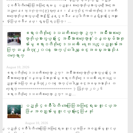
============================= ေပ်ာ္ဘြယ္ ၾသဂုတ္ ၉ ျပည္ခို
ဂီမာေရ႕စ္ကို ေခၚယူခဲ့ေၾကာင္း အာဆင္နယ္ ထုတ္ျပန္
င္ၿဖိဳးပါတီအေထြေထြအတြင္းေရးမႉး၊ ျပည္သူ႔လႊတ္ေတာ္ကိုယ္စားလွယ္ဦးေသာင္းေအး
သည္ယေန႔ၾသဂုတ္လ (၉)ရက္ေန႔၊နံနက္ပိုင္းက မႏၲေလးတိုင္းေဒသႀကီး
လႊတ္ေတာ္ကိုယ္စားလွယ္ ဦးေအာင္ႏိုင္ၫြန္႔ႏွင့္ၿမိဳ႕နယ္ပါတီတာဝန္ရွိသူမ်ားႏွင့္အတူ 
ေပ်ာ္ဘြယ္ၿမိဳ႕နယ္၊ရွမ္းပြဲရပ္ကြက္၊ …
ဧရာဝတီတိုင္းေဒသႀကီးလႊတ္ေတာ္ ဥကၠ႒ အမ်ိဳးသားလႊတ္ေ
တာ္ကိုယ္စားလွယ္မ်ားႏွင့္ အမ်ိဳးသားလႊတ္ေတာ္႐ုံးဝန္ထမ္းမိသားစု
မ်ားမွ ဧရာဝတီတိုင္းေဒသႀကီး ေရေဘးသင့္ျပည္သူမ်ားအ
တြက္ ဆန္အိတ္(၂၀၀) ေထာက္ပံ့လႉဒါန္းျခင္းအခမ္းအနားသို႔
တက္ေရာက္
August 10, 2026
ဧရာဝတီတိုင္းေဒသႀကီးလႊတ္ေတာ္ ဥကၠ႒ အမ်ိဳးသားလႊတ္ေတာ္ကိုယ္စားလွယ္မ်ားႏွင့္ အ
မ်ိဳးသားလႊတ္ေတာ္႐ုံးဝန္ထမ္းမိသားစုမ်ားမွ ဧရာဝတီတိုင္းေဒသႀကီး ေရေဘးသင့္ျပ
ည္သူမ်ားအတြက္ ဆန္အိတ္(၂၀၀) ေထာက္ပံ့လႉဒါန္းျခင္းအခမ္းအနားသို႔ တ
က္ေရာက္ ========================== ၇ ဩဂုတ္ ၂၀၂၆ 
ဧရာဝတီတိုင္းေဒသႀကီးလႊတ္ေတာ္ ဥကၠ႒သည္ …
ျပည္ခိုင္ၿဖိဳးပါတီ အေထြေထြအတြင္းေရးမႉး လူငယ္အ
ဖြဲ႕အစည္းမ်ားမွ လူငယ္မ်ားႏွင့္ေတြ႕ဆုံ
August 10, 2026
ျပည္ခိုင္ၿဖိဳးပါတီ အေထြေထြအတြင္းေရးမႉး လူငယ္အဖြဲ႕အစည္းမ်ားမွ လူငယ္