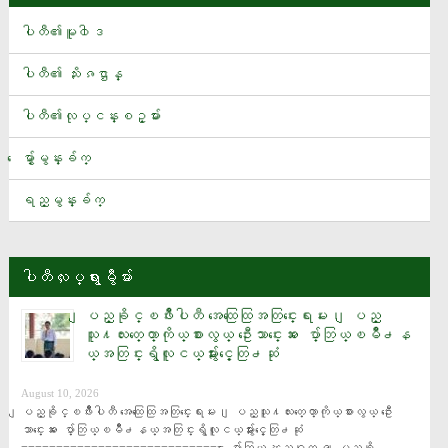
ဧရာဝတီတိုင္းေဒသႀကီးလႊတ္ေတာ္ ဥကၠ႒ အမ်ိဳးသားလႊတ္ေတာ္ကိုယ္စားလွယ္မ်ားႏွင့္
အမ်ိဳးသားလႊတ္ေတာ္႐ုံးဝန္ထမ္းမိသားစုမ်ားမွ ဧရာဝတီတိုင္းေဒသႀကီး ေရေဘးသ
ပါတီ၏မူ၀ါဒ
င့္ျပည္သူမ်ားအတြက္ ဆန္အိတ္(၂၀၀) ေထာက္ပံ့လႉဒါန္းျခင္းအခမ္းအနား
ပါတီ၏ သႏိၷဌာန္
သို႔ တက္ေရာက္
ျပည္ခိုင္ၿဖိဳးပါတီ အေထြေထြအတြင္းေရးမႉး လူငယ္အဖြဲ႕အစည္းမ်ားမွ လူင
ပါတီ၏လုပ္ငန္းစဥ္မ်ား
ယ္မ်ားႏွင့္ေတြ႕ဆုံ
ေမွ်ာ္မွန္းခ်က္
ေဟာင္ေကာင္မွာ အသက္ ၁၆ ႏွစ္ေအာက္ကေလးေတြကို ဆိုရွယ္မီဒီယာအသုံးျပဳခြင့္တားျ
မစ္ဖို႔ စီစဥ္ေန
ရည္မွန္းခ်က္
ဒီယိုမန္ဒီကို ရီးယဲလ္မက္ဒရစ္အသင္း ေခၚယူ
ျပည္ တြင္း စက္သုံးဆီေဈး တစ္လီတာလွ်င္ က်ပ္ ၁၇၀ မွ ၂၆၅ အထိ ျမင့္
ပါတီလႈပ္ရွားမွဳမ်ား
တက္
တစ္လကို လူတူစက္႐ုပ္ ၁၀၀၀ ထုတ္လုပ္မယ့္ မစ္ဆူဘီရွီ
ျပည္ခိုင္ၿဖိဳးပါတီ အေထြေထြအတြင္းေရးမႉး၊ ျပည္
သူ႔လႊတ္ေတာ္ကိုယ္စားလွယ္ ဦးေသာင္းေအး ေပ်ာ္ဘြယ္ၿမိဳ႕န
UFC 331 ၿပိဳင္ ပြဲ မွာ ထိပ္ဆုံးေခါင္ ပြဲ ႀကီးအျဖစ္ ထိုး ရ ေတာ့ မယ့္ လက္ရွိ
ယ္အတြင္းရွိလူငယ္မ်ားႏွင့္ေတြ႕ဆုံ
ခ်န္ပီယံ ‌Joshua Van
August 10, 2026
ျမန္မာ့႐ိုးရာလက္ေဝွ႔ ကမာၻ႔ခ်န္ပီယံၿပိဳင္ပြဲတြင္ ႏိုင္ဝင္းထြန္း ေ႐ႊ
ျပည္ခိုင္ၿဖိဳးပါတီ အေထြေထြအတြင္းေရးမႉး၊ ျပည္သူ႔လႊတ္ေတာ္ကိုယ္စားလွယ္ ဦးေ
ခါးပတ္ခ်န္ပီယံဆြတ္ခူးၿပီး ထြန္းမင္းေအာင္ႏွင့္ရာမန္တို႔သေရက်
သာင္းေအး ေပ်ာ္ဘြယ္ၿမိဳ႕နယ္အတြင္းရွိလူငယ္မ်ားႏွင့္ေတြ႕ဆုံ 