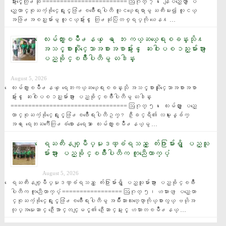
မ်ားႏွင့္ေတြ႕ဆုံ ======================== ဩဂုတ္ ၇၊ ေနျပည္ေတာ္ ျပ
ည္ေထာင္စုႀကံ့ခိုင္ေရးႏွင့္ဖြံ႕ၿဖိဳးေရးပါတီ လူငယ္ေရးရာမွ ႀကီးမႉး၍ လူငယ္
အဖြဲ႕အစည္းမ်ားမွ လူငယ္မ်ားႏွင့္ ေတြ႕ဆုံပြဲတစ္ရပ္ကို ယေန႔ …
ေလးမ်က္ႏွာၿမိဳ႕နယ္ ေရ ေဘး ကယ္ဆယ္ေရးစခန္းသို႔
အသင့္စားသုံးႏိုင္ေသာအစားအစာမ်ားႏွင့္ ေဆးဝါးပစၥည္းမ်ားအား ျ
ပည္ခိုင္ၿဖိဳးပါတီမွ လႉဒါန္း
August 5, 2026
ေလးမ်က္ႏွာၿမိဳ႕နယ္ ေရေဘးကယ္ဆယ္ေရးစခန္းသို အသင့္စားသုံးႏိုင္ေသာအစားအစာ
မ်ားႏွင့္ ေဆးဝါးပစၥည္းမ်ားအား ျပည္ခိုင္ၿဖိဳးပါတီမွ လႉဒါန္း 
================================= ဩဂုတ္ ၅၊ ေလးမ်က္ႏွာ ျပည္ေ
ထာင္စုႀကံ့ခိုင္ေရးႏွင့္ဖြံ႕ၿဖိဳးေရးပါတီဥကၠ႒ ဦးခင္ရီ၏ လမ္းၫႊန္ခ်က္
အရ ေရေဘးႀကဳံေတြ႕ခံစားေနရေသာ ေလးမ်က္ႏွာၿမိဳ႕နယ္မွ …
ေရႀကီးနစ္ျမဳပ္မႈဒဏ္ခံရသည့္ ေက်း႐ြာမ်ားရွိ ျပည္သူ
မ်ားအား ျပည္ခိုင္ၿဖိဳးပါတီက ကူညီေထာက္ပံ့
August 5, 2026
ေရႀကီးနစ္ျမဳပ္မႈဒဏ္ခံရသည့္ ေက်း႐ြာမ်ားရွိ ျပည္သူမ်ားအား ျပည္ခိုင္ၿဖိဳး
ပါတီက ကူညီေထာက္ပံ့ ================= ဩဂုတ္ ၅၊ ဟသၤာတ ျပည္ေထာ
င္စုႀကံ့ခိုင္ေရးႏွင့္ဖြံ႕ၿဖိဳးေရးပါတီမွ အမ်ိဳးသားလႊတ္ေတာ္ကိုယ္စားလွယ္ ဗဟိုအ
လုပ္အမႈေဆာင္ ဦးေအာင္တင္ျမင့္၏ ဦးေဆာင္မႈႏွင့္ ဟသၤာတၿမိဳ႕နယ္ …