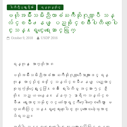
ပါတီလွဳပ္ရွားမွဳမ်ား
ရန္ကုန္တိုင္း
ဗဟိုအမ်ဳိးသမီးညီလာခံႀကိဳဆိုဂုဏ္ျပဳ သန္
လ်င္ၿမိဳ႕နယ္ ျပည္ခိုင္ၿဖိဳးပါတီ စုေပါ
င္းသန္႔ရွင္းေရးေဆာင္ရြက္
October 9, 2018
USDP 2016
ရန္ကုန္ ေအာက္တိုဘာ ၈
ဗဟိုအမ်ဳိးသမီးညီလာခံအား ႀကိဳဆိုဂုဏ္ျပဳေသာအားျဖင့္ ရန္
ကုန္ ေတာင္ပိုင္းခ႐ုိင္ သန္လ်င္ၿမိဳ႕နယ္ ျပည္ေထာင္
စုၾကံ့ခိုင္ေရးႏွင့္ဖြံ႔ၿဖိဳး ေရးပါတီမွ အင္အား ၅၄ ဦး
တို႔ သည္ ယမန္ေန႔ နံနက္ ၇ နာရီက သန္လ်င္ၿ
မိဳ႕ ေရွးေဟာင္းသမိုင္းဝင္ ဆံေတာ္ရွင္က်ဳိက္ေခါက္ေစတီေတာ္ ျမ
တ္ႀကီးတြင္ သန္႔ရွင္းေရးစုေပါင္း လုပ္အားေပးခဲ့ေၾကာင္း
သိရသည္။