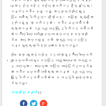
အဆိုပါ သန္႔ရွင္းေရးစုေပါင္း လုပ္အားေပးပြဲတြင္ ရန္ကု
န္ေတာင္ ပိုင္းခ႐ုိင္ ခ႐ုိင္ေကာ္မတီဝင္ ဦးရန္ ႏုိင္ေရႊ၊
သန္လ်င္ၿမိဳ႕နယ္ ျပည္ ေထာင္စုၾကံ့ခိုင္ေရးႏွင့္
ဖြံ႕ၿဖိဳးေရး ပါတီဥကၠ႒ ဦးေက်ာ္မင္း၊ အတြင္း ေရးမွဴးဦးေအာ
င္ကိုဝင္းႏွင့္ ေကာ္ မတီဝင္မ်ား၊ ၿမိဳ႕နယ္အမ်ဳိးသမီး ေ
ရးရာတာဝန္ခံ ေဒၚျမင့္ျမင့္ေထြး ႏွင့္ပါတီဝင္ အမ်ဳိးသမီး
မ်ားက က်ဳိက္ေခါက္ေစတီေတာ္ျမတ္ အေနာက္ဘက္ ႐ႈခင္းသာတိုး
ခ်ဲ႕ ေဆာင္ေအာက္ဘက္ႏွင့္ ေစတီ ေတာ္ရင္ျပင္ေပၚတြင္
သန္႔ရွင္းေရး စုေပါင္းလုပ္အားေပးခဲ့ၾကသည္။
ထို႔ေနာက္ ေရွးေဟာင္းသမိုင္း ဝင္ ဆံေတာ္ရွင္က်ဳိက္ေခါက္ေစတီ
ေတာ္ျမတ္ႀကီး အေရွ႕ဘက္တြင္ တည္ေဆာက္ေနေသာ အဆင့္ျမ
င့္ စက္ေလွကား၊ ဓာတ္ေလွကား အတြက္ အလွဴေငြက်ပ္တစ္သိန္း
အား ၿမိဳ႕နယ္အမ်ဳိးသမီးေရးရာ တာဝန္ခံ ေဒၚျမင့္ျမင့္ေ
ထြးႏွင့္ ပါတီဝင္အမ်ဳိးသမီးမ်ားက ေပး အပ္လွဴဒါန္းခဲ့ေၾကာင္း
သိရသည္။
သက္ခိုင္(သန္လ်
င္)