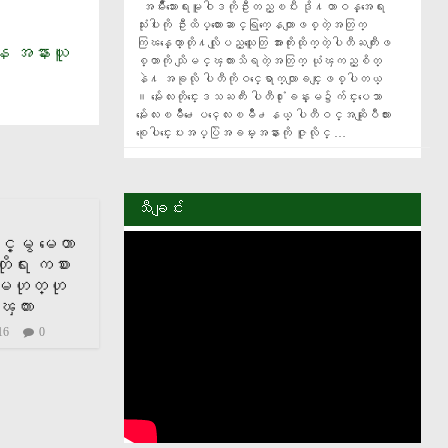
  အမ်ဳိးသားေရးမူဝါဒကိုဦးတည္ၿပီး ဒို႔တာဝန္အေရး
သံုးပါးကို ဦးထိပ္ထားေဆာင္ရြက္ေနတာျဖစ္တဲ့အတြက္ 
ကြၽန္ေတာ္တို႔လိုျပည္သူေတြ အားကိုးထိုက္တဲ့ပါတီႀကီးျဖ
န အနားယူ
စ္တာကို သိျမင္ၾကားသိရတဲ့အတြက္ ယံုၾကည္စိတ္
နဲ႔ အခုလို ပါတီကိုဝင္ေရာက္လာျခင္းျဖစ္ပါတယ္​
။ မႏၲေလးတိုင္းေဒသႀကီး ပါတီ႐ံုးခန္းမ၌က်င္းပေသာ 
မႏၲေလးၿမိဳ႕ေပၚေလးၿမိဳ႕နယ္ ပါတီဝင္အဆုိျပဳလႊာ
စုေပါင္းေပးအပ္ပြဲအခမ္းအနားကုိ ဇူလိုင္ …
သီချင်း
င့္မွ မေတာ
ိုေရး ကစား
မဟုတ္ဟု
ာၾကား
16
0