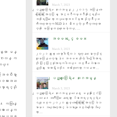
March 7, 2023
ျပည္သူေတြရဲ႕ ဆႏၵအမွန္ ၂ ၂၀၁၅ အလြန္ အေ
ထြေထြေ႐ြးေကာက္ပြဲ မွ ေသာင္ၿပိဳကမ္းၿပိဳအႏိုင္ရလို႔ 
အစိုးရဖြဲ႕ေတာ့ တပ္မေတာ္အၿငိမ္းစား ဗိုလ္ခ်ဳပ္ႀ
ကီးတစ္ေယာက္က NLDနဲ႔ နီးစပ္တဲ့ ပုဂၢိဳလ္တစ္ေယာ
က္ကို ေမးခြန္းတစ္ခုေမးခဲ့တယ္.. …
အဓမၼ ႏွင့္ ဓမၼ
March 3, 2023
န္းဟာ မန္
၂၀၂၁ ခုႏွစ္ ေဖေဖာ္ဝါရီလ ၁ ရက္ေန႔ေနာက္ပိုင္း 
 အဂၤလန္ က
လူမႈကြန္ယက္မွာ နဲ႔ အဓမၼ ဆိုတဲ့ ပါဠိေဝါဟာရ
ကို တြင္တြင္သုံးလာၾကပါတယ္။ တစ္ခ်ိဳ႕လဲနားလ
ပါတယ္။
ည္လို႔ ေျပာတာရွိသလို႔ အမ်ားစုကေတာ့ ဂဃနဏ …
ဲအၿပီးမွာ
ျပည္သူေတြရဲ႕ ဆႏၵအမွန္
ေပးဇယားအဆ
ေမာ္ရင္ဟို
March 3, 2023
ျပည္သူေတြရဲ႕ ဆႏၵအမွန္ ယေန႔ ျမန္မာႏိုင္ငံတြ
င္ ယေန႔ ႀကဳံေတြ႕ေနရေသာ ျပႆနာအရပ္ရပ္ရဲ႕ 
ဇစ္ျမစ္က ၂၀၂၀ ခုႏွစ္ အေထြေထြေ႐ြးေကာက္ပြဲ မဲသ
ိ႔ ကၽြန္ေ
မာမႈ။ ဘယ္ေလာက္ေတာင္ မဲသမာမႈျဖစ္လဲဆိုေတာ့ သိပ္ေ
္ကစားဟန္က
တာ့ …
ွစ္မျပည့္ခ