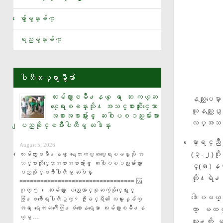
ေလးမ်က္ႏွာ ျပည္သူ႔လႊတ္ေတာ္ကိုယ္စားလွယ္ ဦးျမင့္စိုး၊ (ျမင့္စိုး-နတလ) ၊ ေရ
ေမွ်ာ္မွန္းခ်က္
ျပည္ခိုင္ၿဖိဳးပါတီဒုဥကၠ႒မွ ဝါဆိုသကၤန္းႏွင့္ လႉ ဖြယ္ ဝတၳဳအစုစုတို႔ ကပ္
ရည္မွန္းခ်က္
UFC 331 ၿပိဳင္ ပြဲ မွာ ထိပ္ဆုံးေခါင္ ပြဲ ႀကီးအျဖစ္ ထိုး ရ ေတာ့ မယ့္ လက္ရွိ ခ်
ပါတီလႈပ္ရွားမွဳမ်ား
ေလးမ်က္ႏွာၿမိဳ႕နယ္ ေရ ေဘး ကယ္ဆ
နည္းျပေမ
ယ္ေရးစခန္းသို႔ အသင့္စားသုံးႏိုင္ေသာ
ယူနည္းျပ
အစားအစာမ်ားႏွင့္ ေဆးဝါးပစၥည္းမ်ားအား
လပ္အသင္း
ျပည္ခိုင္ၿဖိဳးပါတီမွ လႉဒါန္း
ေမာ္ရင္ည
August 5, 2026
(၃-၂)ဂို
ေလးမ်က္ႏွာၿမိဳ႕နယ္ ေရေဘးကယ္ဆယ္ေရးစခန္းသို အ
သင့္စားသုံးႏိုင္ေသာအစားအစာမ်ားႏွင့္ ေဆးဝါးပစၥည္းမ်ားအား ျ
င့္(၈)ေနရ
ပည္ခိုင္ၿဖိဳးပါတီမွ လႉဒါန္း 
တို႔ရဲ႕ 
================================= ဩ
ဂုတ္ ၅၊ ေလးမ်က္ႏွာ ျပည္ေထာင္စုႀကံ့ခိုင္ေရးႏွင့္
ဒါေပမယ့္
ဖြံ႕ၿဖိဳးေရးပါတီဥကၠ႒ ဦးခင္ရီ၏ လမ္းၫႊန္ခ်က္
အရ ေရေဘးႀကဳံေတြ႕ခံစားေနရေသာ ေလးမ်က္ႏွာၿမိဳ႕န
တာ္ မထင္
ယ္မွ …
သူ႕ကို မဆ