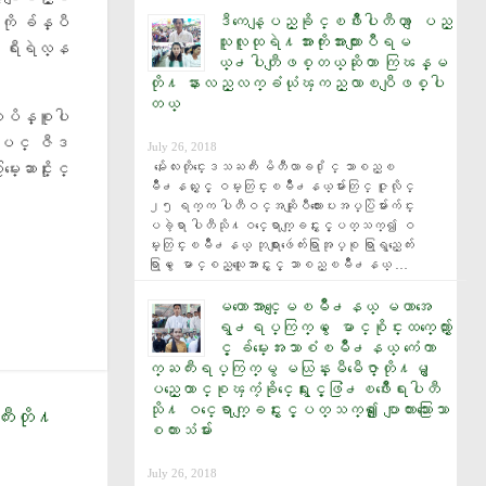
ဒီကေန့ျပည္ခုိင္ၿဖိဳးပါတီဟာ ျပည္
ကို ခ်န္ပီ
သူလူထုရဲ႔အားကိုးအားထားျပဳရမ
ာ ရီးရဲလ္န
ယ္႕ပါတီျဖစ္တယ္ဆိုတာ ကြၽန္မ
တို႔ နားလည္လက္ခံယုံၾကည္လာၿပီျဖစ္ပါ
တယ္
ပိန္စူပါ
ျပင္ ဇီဒ
July 26, 2018
  မႏၲေလးတိုင္းေဒသႀကီး မိတီၴလာခ႐ိုင္ သာစည္ၿ
ေဆာင္ႏိုင္
မိဳ႕နယ္ႏွင့္ ဝမ္းတြင္းၿမိဳ႕နယ္မ်ားတြင္ ဇူလိုင္ 
၂၅ ရက္က ပါတီဝင္အဆိုျပဳလႊာေပးအပ္ပြဲမ်ားက်င္း
ပခဲ့ရာ ပါတီသို႔ဝင္ေရာက္ျခင္းႏွင့္ပတ္သက္၍ ဝ
မ္းတြင္းၿမိဳ႕နယ္ ဘုရားျဖဴေက်းရြာအုပ္စု ရြာရွည္ေက်း
ရြာမွ ေမာင္စည္သူေအာင္ႏွင့္ သာစည္ၿမိဳ႕နယ္ …
မဟာေအာင္ေျမၿမိဳ႕နယ္ မဟာအေ
ရွ႕ရပ္ကြက္မွ ေမာင္စုိင္းထက္ေက်ာ္ႏွ
င့္ ခ်မ္းေအးသာစံၿမိဳ႕နယ္ ကံေကာ
က္ႀကီးရပ္ကြက္မွ မယြန္းမီမီေဇာ္တုိ႔မွ ျ
ပည္ေထာင္စုၾကံ့ခုိင္ေရးႏွင့္ဖြံ႕ၿဖိဳးေရးပါတီ
သုိ႔ ဝင္ေရာက္ျခင္းႏွင့္ပတ္သက္၍ ​ေျပာျကားသြား​ေသာ
ကီးတို႔
စကားသံမ်ား
July 26, 2018