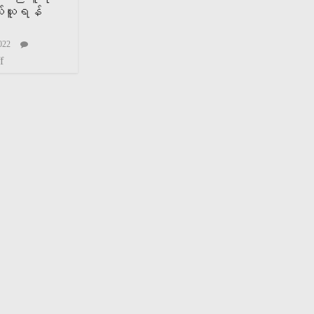
 ဝယ်ယူရန်
022
f