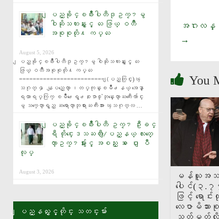
ျပည္ခိုင္ၿဖိဳးပါတီဒုဥကၠ႒မွ
ဝါဆိုသကၤန္းႏွင့္ လႉ ဖြယ္ ဝတၳဳ
အဂၤလန္နဲ
အစုစုတို႔ ကပ္လႉ
→
August 5, 2026
ျပည္ခိုင္ၿဖိဳးပါတီဒုဥကၠ႒မွ ဝါဆိုသကၤန္းႏွင့္ လႉ
ဖြယ္ ဝတၳဳအစုစုတို႔ ကပ္လႉ 
You 
========================= (ျပည္တြင္း)ၾ
သဂုတ္ ၄ ေနျပည္ေတာ္ ၊တပ္ကုန္းၿမိဳ႕နယ္ အေနာ္
ရထာရပ္ကြက္ ၿမိဳ႕ေရွ႕စႏၵာ႐ုံဘုန္းေတာ္ႀကီးေက်ာင္း
မွ သက္ေတာ္ရွည္ ဆရာေတာ္ဘုရားႀကီးအား ၾသဂုတ္လ …
ျပည္ခိုင္ၿဖိဳးပါတီ ဥကၠ႒ ဦးခင္
ရီ တိုင္းေဒသႀကီး/ျပည္နယ္ လႊတ္ေ
တာ္ဥကၠ႒မ်ားႏွင့္ အစည္း အ ေဝး ျပဳ
လုပ္
August 3, 2026
မန်ယူအသင်
ပေါင်(၃.၇
ဖြင့် ရောင
လေဇာမိသားစု စ
ျပည္နယ္ႏွင့္တိုင္း သတင္းမ်ား
သတ်မှတ်လိုက