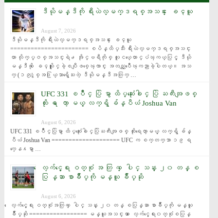
ဒီယိုမန္ဒီကို ရီးယဲလ္မက္ဒရစ္အသင္း ေခၚယူ
August 7, 2026
ဒီယိုမန္ဒီကို ရီးယဲလ္မက္ဒရစ္အသင္း ေခၚယူ 
======================= စပိန္ထိပ္သီး ရီးယဲလ္မက္ဒရစ္အသင္း
ဟာ လိုက္ပ္ဇစ္အသင္းရဲ႕ အိုင္ဗရီကိုစ္ လူငယ္ေတာင္ပံၾကယ္ပြင့္ ဒီယို
မန္ဒီကို ေခၚယူႏိုင္ခဲ့ၿပီျဖစ္ေၾကာင္း အတည္ျပဳေၾကညာခဲ့ပါတယ္။ အသ
က္ (၁၉)ႏွစ္အ႐ြယ္သာရွိေသးတဲ့ ဒီယိုမန္ဒီအတြက္ …
UFC 331 ၿပိဳင္ ပြဲ မွာ ထိပ္ဆုံးေခါင္ ပြဲ ႀကီးအျဖစ္
ထိုး ရ ေတာ့ မယ့္ လက္ရွိ ခ်န္ပီယံ ‌Joshua Van
August 6, 2026
UFC 331 ၿပိဳင္ပြဲမွာ ထိပ္ဆုံးေခါင္ပြဲႀကီးအျဖစ္ ထိုးရေတာ့မယ့္ လက္ရွိ ခ်န္
ပီယံ ‌Joshua Van ==================== UFC က စက္တက္ဘာ ၁၉ ရ
က္ေန႔မွာ …
ေလ့က်င့္ေရး ဝတ္စုံ အ တြ က္ ေပါင္ သန္း ၂၀ တန္ စ
ပြ န္ဆာ စာခ်ဳပ္ကို မန္ယူ ခ်ဳပ္ဆို
August 6, 2026
ေလ့က်င့္ေရး ဝတ္စုံအတြက္ ေပါင္ သန္း ၂၀ တန္ စပြန္ဆာ စာခ်ဳပ္ကို မန္ယူ 
ခ်ဳပ္ဆို ================= မန္ယူအသင္းဟာ ေလ့က်င့္ေရး၀တ္စုံစပြန္