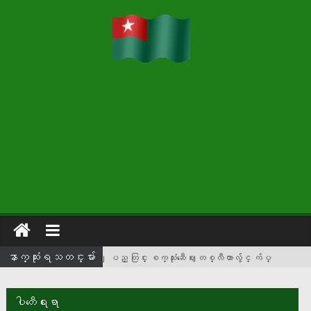
ေနာက္ဆံုးရသတင္းမ်ား
ျပည္ တြင္း စက္သုံးဆီေဈး တစ္လီတာလွ်င္ က်ပ္
၁၇၀ မွ ၂၆၅ အထိ ျမင့္တက္
တစ္လကို လူတူစက္႐ုပ္ ၁၀၀၀ ထုတ္လုပ္မယ့္ မစ္ဆူဘီရွီ
ပါတီေရးရာ