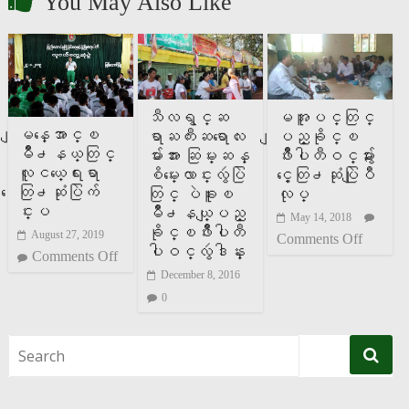
You May Also Like
သီလရွင္ဆ
မအူပင္တြင္
ျမန္ေအာင္ၿ
ရာႀကီးဆရာေလး
ျပည္ခိုင္ၿ
မိဳ႕နယ္တြင္
မ်ားအား ဆြမ္းဆန္
ဖိဳးပါတီဝင္မ်ားႏွ
လူငယ္ေရးရာ
စိမ္းေလာင္းလွဴပြဲ
င့္ေတြ႕ဆုံပြဲျပဳ
ေတြ႕ဆုံပြဲက်
တြင္ ပဲခူးၿ
လုပ္
င္းပ
မိဳ႕နယ္ျပည္
May 14, 2018
ခိုင္ၿဖိဳးပါတီ
August 27, 2019
Comments Off
ပါဝင္လွဴဒါန္း
Comments Off
December 8, 2016
0