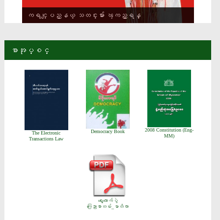
ခ်င္းျပည္နယ္ သတင္းမ်ား ၾကည့္ရန္
စာအုပ္စင္
2008 Constitution (Eng-
Democracy Book
The Electronic
MM)
Transactions Law
ရွေးကောက်ပွဲ
ကြေညာစာတမ်း_မာတိကာ