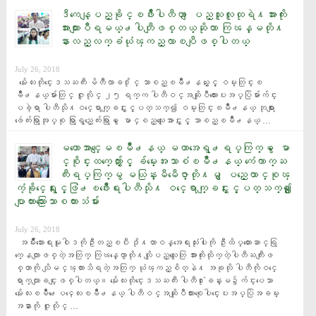
ဒီကေန့ျပည္ခုိင္ၿဖိဳးပါတီဟာ ျပည္သူလူထုရဲ႔အားကိုး
အားထားျပဳရမယ္႕ပါတီျဖစ္တယ္ဆိုတာ ကြၽန္မတို႔
နားလည္လက္ခံယုံၾကည္လာၿပီျဖစ္ပါတယ္
July 26, 2018
  မႏၲေလးတိုင္းေဒသႀကီး မိတီၴလာခ႐ိုင္ သာစည္ၿမိဳ႕နယ္ႏွင့္ ဝမ္းတြင္းၿ
မိဳ႕နယ္မ်ားတြင္ ဇူလိုင္ ၂၅ ရက္က ပါတီဝင္အဆိုျပဳလႊာေပးအပ္ပြဲမ်ားက်င္း
ပခဲ့ရာ ပါတီသို႔ဝင္ေရာက္ျခင္းႏွင့္ပတ္သက္၍ ဝမ္းတြင္းၿမိဳ႕နယ္ ဘုရားျ
ဖဴေက်းရြာအုပ္စု ရြာရွည္ေက်းရြာမွ ေမာင္စည္သူေအာင္ႏွင့္ သာစည္ၿမိဳ႕နယ္ …
မဟာေအာင္ေျမၿမိဳ႕နယ္ မဟာအေရွ႕ရပ္ကြက္မွ ေမာ
င္စုိင္းထက္ေက်ာ္ႏွင့္ ခ်မ္းေအးသာစံၿမိဳ႕နယ္ ကံေကာက္ႀ
ကီးရပ္ကြက္မွ မယြန္းမီမီေဇာ္တုိ႔မွ ျပည္ေထာင္စုၾ
ကံ့ခုိင္ေရးႏွင့္ဖြံ႕ၿဖိဳးေရးပါတီသုိ႔ ဝင္ေရာက္ျခင္းႏွင့္ပတ္သက္၍ ​ေျ
ပာျကားသြား​ေသာစကားသံမ်ား
July 26, 2018
  အမ်ဳိးသားေရးမူဝါဒကိုဦးတည္ၿပီး ဒို႔တာဝန္အေရးသံုးပါးကို ဦးထိပ္ထားေဆာင္ရြ
က္ေနတာျဖစ္တဲ့အတြက္ ကြၽန္ေတာ္တို႔လိုျပည္သူေတြ အားကိုးထိုက္တဲ့ပါတီႀကီးျဖ
စ္တာကို သိျမင္ၾကားသိရတဲ့အတြက္ ယံုၾကည္စိတ္နဲ႔ အခုလို ပါတီကိုဝင္ေ
ရာက္လာျခင္းျဖစ္ပါတယ္​။ မႏၲေလးတိုင္းေဒသႀကီး ပါတီ႐ံုးခန္းမ၌က်င္းပေသာ 
မႏၲေလးၿမိဳ႕ေပၚေလးၿမိဳ႕နယ္ ပါတီဝင္အဆုိျပဳလႊာစုေပါင္းေပးအပ္ပြဲအခမ္း
အနားကုိ ဇူလိုင္ …