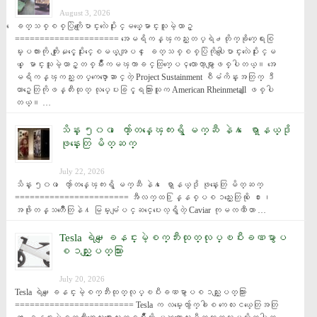
August 3, 2026
ေခတ္သစ္စစ္ပြဲကိုေျပာင္းလဲေပးႏိုင္မယ့္ေမာင္းသူမဲ့ယာဥ္ 
===================== အေမရိကန္ၾကည္းတပ္ရဲ႕တိုက္ခိုက္ေရးစြ
မ္းပကားကို တိုးျမႇင့္ေပးႏိုင္ေစမယ့္အျပင္ ေခတ္သစ္စစ္ပြဲကိုပါေျပာင္းလဲေပးႏိုင္မ
ယ့္ ေမာင္းသူမဲ့ယာဥ္တစ္မ်ိဳးကမၾကာခင္ထြက္ေပၚလာေတာ့မွာျဖစ္ပါတယ္။ အေ
မရိကန္ၾကည္းတပ္ကေဖာ္ေဆာင္တဲ့ Project Sustainment စီမံကိန္းအတြက္ ဒီ
ယာဥ္ေတြကိုဖန္တီးထုတ္ လုပ္ေပးခြင့္ရသြားသူက American Rheinmetall ျဖစ္ပါ
တယ္။ …
သိန္း ၅၀၀ ေက်ာ္တန္ေၾကးရွိ မက္ဆီ နဲ႔ ေရာ္နယ္ဒို
ဖုန္းေတြ မိတ္ဆက္
July 22, 2026
သိန္း ၅၀၀ ေက်ာ္တန္ေၾကးရွိ မက္ဆီ နဲ႔ ေရာ္နယ္ဒို ဖုန္းေတြ မိတ္ဆက္ 
======================= အီလက္ထ႐ြန္နစ္ပစၥည္းေတြကို ေ႐ႊ၊ 
အဖိုးတန္သတၱဳေတြနဲ႔ မြမ္းမံျပင္ဆင္ေပးေလ့ရွိတဲ့ Caviar ကုမၸဏီဟာ …
Tesla ရဲ႕‌ေျခနင္းမဲ့စက္ဘီးထုတ္လုပ္ၿပီးခဏမွာပ
စၥည္းျပတ္သြား
July 20, 2026
Tesla ရဲ႕‌ေျခနင္းမဲ့စက္ဘီးထုတ္လုပ္ၿပီးခဏမွာပစၥည္းျပတ္သြား 
======================== Tesla က လမ္းေလွ်ာက္ခါစ ကေလးငယ္ေတြအတြ