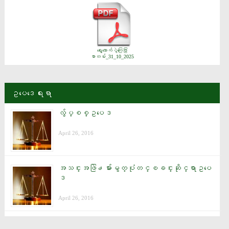
ရွေးကောက်ပွဲကြေငြာ
စာတမ်း_31_10_2025
ဥပေဒေရးရာ
လွ်ပ္စစ္ဥပေဒ
April 26, 2016
အသင္းအဖြဲ႕မ်ားမွတ္ပုံတင္ၿခင္းဆိုင္ရာဥပေ
ဒ
April 26, 2016