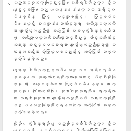
ျပည္​​ေထာင္​စုႀက့ံခိုင္​​ေရးႏွင္​့ဖြံ႕ၿဖိဳး​ေရပါတီဥကၠ႒ ဦးသ
န္​း​ေဌးႏွင္​့အဖြဲ႕သည္​ ယမန္ေန႔နံနက္​ ၁၀ နာရီ ၃၀
မိနစ္ခ်ိန္ တြင္ မင္​းဘူးခရိုင္​၊ ပြင့္ၿဖဴၿ
မိဳ႕နယ္​ရွိ စႏၵကူး​နံ႔သာက်ာင္​း​ေတာ္​ရာ​ ေစတီ​ေတာ္​ျမတ္​ႀကီး
အား ဖူး​ေမွ်ာ္​ၾကည္​ညိဳ၍ အလွဴ​ေငြမ်ား ​ေပးအပ္​လွဴဒါန္​းခဲ့ၿပီး​ေနာ
က္​ ​ေစတီ​ေတာ္​ျမတ္​ႀကီးအက်ဳိး​ေတာ္​​ေဆာင္​ခ်ဳပ္​ႏွင္​့ ​ေက်ာင္​းႀကီး​ေက်ာင္​း
ဆရာ​ေတာ္​ အရွင္​ဓမၼစာရအား ဖူး​ေမွ်ာ္​ၾကည္​ညိဳပူေဇာ္​၍ သ
ကၤန္​းအစရွိ​ေသာ လွဴဖြယ္​ပစၥည္​းမ​်ားႏွင္​့ အလွဴ​ေငြမ်ား ဆက္က
ပ္​လွဴဒါန္​းခဲ့သည္​။
၎ေနာက္ ပါတီဥကၠ႒ႏွင္​့အဖြဲ႕သည္​ ၁၁ နာရီ၄၅မိန
စ္​ခန္​႔က မုန္​း​ေခ်ာင္​း​ေရတိုက္​စားမႈ​ေၾကာင္​့ ပ်က္​စီးယိုယြ
င္​းမႈ မ်ား ျဖစ္​​ေပၚခဲ့ရ​ေသာ ပြင္​့ျဖဴၿမိဳ႕နယ္​၊ ေ႐ႊ​ေလွ
အုပ္​စု၊ ႐ြာ​ေထာင္​​ေက်း႐ြာ၊ ဘုရားငါးဆူဘုရားသို႔ ​ေရာက္​ရွိလာ
ကာ ဘုရားငါးဆူဘုရားအား ဖူး​ေမွ်ာ္​ၾကည္​ညိဳၿပီး ဘုရားဘက္​စုံျပဳျ
ပင္ ​ျပန္​လည္​မြန္​းမံႏိုင္​ရန္​အတြက္​ အလွဴ​ေငြမ်ား ဆက္က
ပ္​လွဴဒါန္​းခဲ့သည္​။
ထိုသို႔ လွဴဒါန္​းရာသို႔ ျပည္​ခိုင္​ၿဖိဳးပါတီဥကၠ႒ ဦးသ
န္​း​ေဌးႏွင္​့ဇနီး​ ေဒၚစိုးဝတ္​ရည္​၊ ပါတီအ​ေထြ​ေထြအတြင္​း​ေရး