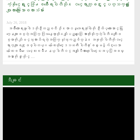
ကံ့ခုိင္ေရးႏွင့္ဖြံ႕ၿဖိဳးေရးပါတီသုိ႔ ဝင္ေရာက္ျခင္းႏွင့္ပတ္သက္၍ ​ေျ
ပာျကားသြား​ေသာစကားသံမ်ား
July 26, 2018
  အမ်ဳိးသားေရးမူဝါဒကိုဦးတည္ၿပီး ဒို႔တာဝန္အေရးသံုးပါးကို ဦးထိပ္ထားေဆာင္ရြ
က္ေနတာျဖစ္တဲ့အတြက္ ကြၽန္ေတာ္တို႔လိုျပည္သူေတြ အားကိုးထိုက္တဲ့ပါတီႀကီးျဖ
စ္တာကို သိျမင္ၾကားသိရတဲ့အတြက္ ယံုၾကည္စိတ္နဲ႔ အခုလို ပါတီကိုဝင္ေ
ရာက္လာျခင္းျဖစ္ပါတယ္​။ မႏၲေလးတိုင္းေဒသႀကီး ပါတီ႐ံုးခန္းမ၌က်င္းပေသာ 
မႏၲေလးၿမိဳ႕ေပၚေလးၿမိဳ႕နယ္ ပါတီဝင္အဆုိျပဳလႊာစုေပါင္းေပးအပ္ပြဲအခမ္း
အနားကုိ ဇူလိုင္ …
သီချင်း