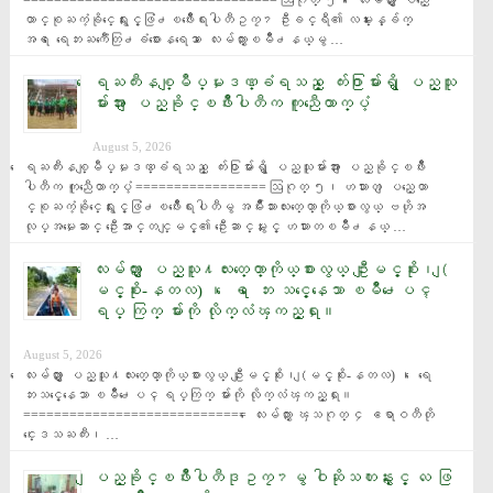
================================= ဩဂုတ္ ၅၊ ေလးမ်က္ႏွာ ျပည္ေ
ထာင္စုႀကံ့ခိုင္ေရးႏွင့္ဖြံ႕ၿဖိဳးေရးပါတီဥကၠ႒ ဦးခင္ရီ၏ လမ္းၫႊန္ခ်က္
အရ ေရေဘးႀကဳံေတြ႕ခံစားေနရေသာ ေလးမ်က္ႏွာၿမိဳ႕နယ္မွ …
ေရႀကီးနစ္ျမဳပ္မႈဒဏ္ခံရသည့္ ေက်း႐ြာမ်ားရွိ ျပည္သူ
မ်ားအား ျပည္ခိုင္ၿဖိဳးပါတီက ကူညီေထာက္ပံ့
August 5, 2026
ေရႀကီးနစ္ျမဳပ္မႈဒဏ္ခံရသည့္ ေက်း႐ြာမ်ားရွိ ျပည္သူမ်ားအား ျပည္ခိုင္ၿဖိဳး
ပါတီက ကူညီေထာက္ပံ့ ================= ဩဂုတ္ ၅၊ ဟသၤာတ ျပည္ေထာ
င္စုႀကံ့ခိုင္ေရးႏွင့္ဖြံ႕ၿဖိဳးေရးပါတီမွ အမ်ိဳးသားလႊတ္ေတာ္ကိုယ္စားလွယ္ ဗဟိုအ
လုပ္အမႈေဆာင္ ဦးေအာင္တင္ျမင့္၏ ဦးေဆာင္မႈႏွင့္ ဟသၤာတၿမိဳ႕နယ္ …
ေလးမ်က္ႏွာ ျပည္သူ႔လႊတ္ေတာ္ကိုယ္စားလွယ္ ဦးျမင့္စိုး၊ (ျ
မင့္စိုး-နတလ) ၊ ေရ ေဘး သင့္ေနေသာ ၿမိဳ႕ေပၚ
ရပ္ ကြက္ မ်ားကို လိုက္လံၾကည့္ရႈ။
August 5, 2026
ေလးမ်က္ႏွာ ျပည္သူ႔လႊတ္ေတာ္ကိုယ္စားလွယ္ ဦးျမင့္စိုး၊ (ျမင့္စိုး-နတလ) ၊ ေရေ
ဘးသင့္ေနေသာ ၿမိဳ႕ေပၚ ရပ္ကြက္ မ်ားကို လိုက္လံၾကည့္ရႈ။ 
============================= ေလးမ်က္ႏွာ ၾသဂုတ္ ၄ ဧရာဝတီတို
င္းေဒသႀကီး၊ …
ျပည္ခိုင္ၿဖိဳးပါတီဒုဥကၠ႒မွ ဝါဆိုသကၤန္းႏွင့္ လႉ ဖြ