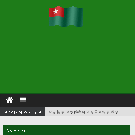
ေနာက္ဆံုးရသတင္းမ်ား
ျပည္ တြင္း စက္သုံးဆီေဈး တစ္လီတာလွ်င္ က်ပ္
၁၇၀ မွ ၂၆၅ အထိ ျမင့္တက္
တစ္လကို လူတူစက္႐ုပ္ ၁၀၀၀ ထုတ္လုပ္မယ့္ မစ္ဆူဘီရွီ
ပါတီေရးရာ