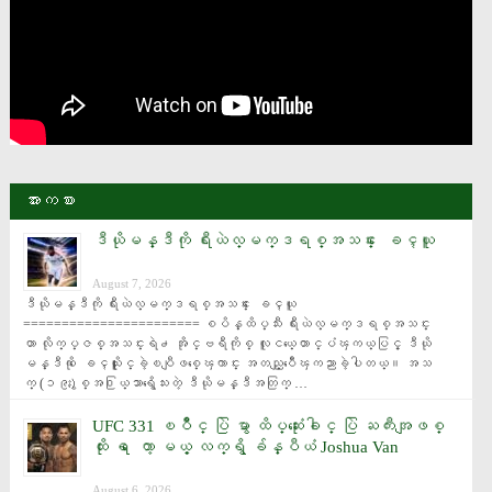
အားကစား
ဒီယိုမန္ဒီကို ရီးယဲလ္မက္ဒရစ္အသင္း ေခၚယူ
August 7, 2026
ဒီယိုမန္ဒီကို ရီးယဲလ္မက္ဒရစ္အသင္း ေခၚယူ 
======================= စပိန္ထိပ္သီး ရီးယဲလ္မက္ဒရစ္အသင္း
ဟာ လိုက္ပ္ဇစ္အသင္းရဲ႕ အိုင္ဗရီကိုစ္ လူငယ္ေတာင္ပံၾကယ္ပြင့္ ဒီယို
မန္ဒီကို ေခၚယူႏိုင္ခဲ့ၿပီျဖစ္ေၾကာင္း အတည္ျပဳေၾကညာခဲ့ပါတယ္။ အသ
က္ (၁၉)ႏွစ္အ႐ြယ္သာရွိေသးတဲ့ ဒီယိုမန္ဒီအတြက္ …
UFC 331 ၿပိဳင္ ပြဲ မွာ ထိပ္ဆုံးေခါင္ ပြဲ ႀကီးအျဖစ္
ထိုး ရ ေတာ့ မယ့္ လက္ရွိ ခ်န္ပီယံ ‌Joshua Van
August 6, 2026