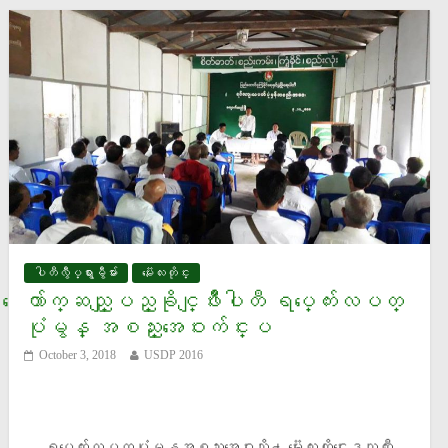
ပါတီလွဳပ္ရွားမွဳမ်ား
မႏၱေလးတိုင္း
ေက်ာက္ဆည္ျပည္ခုိင္ျဖိဳးပါတီ ရပ္ေက်းလပတ္
ပုံမွန္ အစည္းအေဝးက်င္းပ
October 3, 2018
USDP 2016
ရပ္ေက်းလပတ္ပုံမွန္အစည္းအေဝးသုိ႕ မႏၱေလးတုိင္းေဒသျကီး