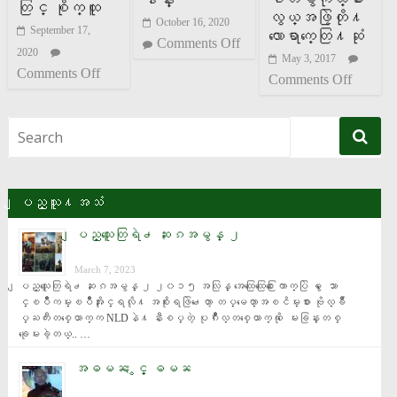
တြင္ စိုက္ထူ
လွယ္အဖြဲ့တို႔
October 16, 2020
September 17,
လာေရာက္ေတြ႔ဆံု
Comments Off
2020
May 3, 2017
Comments Off
Comments Off
ျပည္သူ႔အသံ
ျပည္သူေတြရဲ႕ ဆႏၵအမွန္ ၂
March 7, 2023
ျပည္သူေတြရဲ႕ ဆႏၵအမွန္ ၂ ၂၀၁၅ အလြန္ အေထြေထြေ႐ြးေကာက္ပြဲ မွ ေသာ
င္ၿပိဳကမ္းၿပိဳအႏိုင္ရလို႔ အစိုးရဖြဲ႕ေတာ့ တပ္မေတာ္အၿငိမ္းစား ဗိုလ္ခ်ဳ
ပ္ႀကီးတစ္ေယာက္က NLDနဲ႔ နီးစပ္တဲ့ ပုဂၢိဳလ္တစ္ေယာက္ကို ေမးခြန္းတစ္
ခုေမးခဲ့တယ္.. …
အဓမၼ ႏွင့္ ဓမၼ