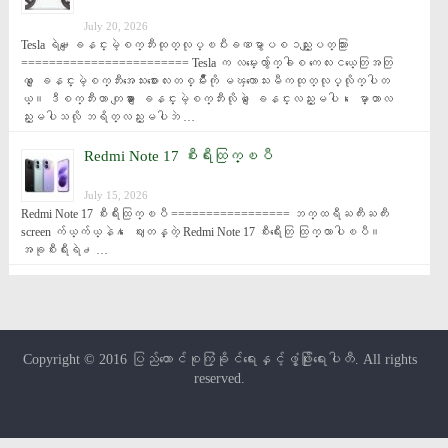
July 20, 2026
Tesla ရဲ႕‌ေျခနင္းမဲ့စက္ဘီးထုတ္လုပ္ၿပီးခဏမွာပစၥည္းျပတ္သြား 
======================== Tesla က လမ္းေလွ်ာက္ခါစ ကေလးငယ္ေတြအတြ
က္ ေျခနင္းမဲ့စက္ဘီးအေသးစားေလးတစ္မ်ိဳးကို မၾကာေသးမီကထုတ္လုပ္လိုက္ပါတ
ယ္။ ဒီစက္ဘီးဟာ တျခား ေျခနင္းမဲ့စက္ဘီးလိုပဲ ေျခနင္းလည္းမပါ၊ ေမာ္တာလ
ည္းမပါသလို ဘရိတ္လည္းမပါဘဲ …
Redmi Note 17 စီးရီးထြက္ၿပီ
July 15, 2026
Redmi Note 17 စီးရီးထြက္ၿပီ ================= ဘက္ထရီႀကီးႀကီး 
screen က်ယ္က်ယ္နဲ႔ ေဈးတန္တဲ့ Redmi Note 17 စီးရီးေတြ ထြက္လာပါၿပီ။ 
အခုစီးရီးရဲ႕ …
Copyright © 2016
ပြည်ထောင်စုကြံ့ခိုင်ရေးနှင့်ဖွံ့ဖြိုးရေးပါတီ
. All rights
reserved.