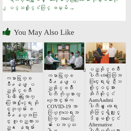
ျပင္သစ္ႏုိင္ငံတြင္ ဖမ္းမိ
→
You May Also Like
ျပည္ခိုင္ၿဖိဳး
ပါတီ အေထြေထြအ
ကမာရြတ္ၿ
ကမာရြတ္ၿ
တြင္းေရးမွဴး ဦးသ
မိဳ႕နယ္ ျပ
မိဳ႕နယ္ ျပ
က္ႏိုင္ဝင္းအား
ည္ခိုင္ၿဖိဳး
ည္ခိုင္ၿဖိဳး
အိႏၵိယႏိုင္ငံ
ပါတီ ကိုယ္စားလွ
ပါတီ ေရြးေကာက္
AamAadmi
ယ္ေလာင္းမ်ားက
ပြဲေအာင္ႏိုင္ေရး ဆို
ပါတီမွ ေျပာေရး
COVID-19 ကာ
င္းဘုတ္မ်ား ၿ
ဆိုခြင့္ရွိသူႏွင့္
ကြယ္ကုသေရးအ
မိဳ႕နယ္အတြ
ဒိန္းမတ္ႏိုင္ငံ
တြက္ အလႉေငြ
င္း လူစည္ကားသ
Alternative
မ်ား ေပးအပ္လႉ
ည္႔ ေနရာမ်ား
ပါတီမွကိုယ္စား
ဒါန္း