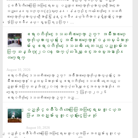
============================= ေပ်ာ္ဘြယ္ ၾသဂုတ္ ၉ ျပည္ခို
ခါးပတ္ခ်န္ပီယံဆြတ္ခူးၿပီး ထြန္းမင္းေအာင္ႏွင့္ရာမန္တို႔သေရက်
င္ၿဖိဳးပါတီအေထြေထြအတြင္းေရးမႉး၊ ျပည္သူ႔လႊတ္ေတာ္ကိုယ္စားလွယ္ဦးေသာင္းေအး
သည္ယေန႔ၾသဂုတ္လ (၉)ရက္ေန႔၊နံနက္ပိုင္းက မႏၲေလးတိုင္းေဒသႀကီး
လႊတ္ေတာ္ကိုယ္စားလွယ္ ဦးေအာင္ႏိုင္ၫြန္႔ႏွင့္ၿမိဳ႕နယ္ပါတီတာဝန္ရွိသူမ်ားႏွင့္အတူ 
ေပ်ာ္ဘြယ္ၿမိဳ႕နယ္၊ရွမ္းပြဲရပ္ကြက္၊ …
ဧရာဝတီတိုင္းေဒသႀကီးလႊတ္ေတာ္ ဥကၠ႒ အမ်ိဳးသားလႊတ္ေ
တာ္ကိုယ္စားလွယ္မ်ားႏွင့္ အမ်ိဳးသားလႊတ္ေတာ္႐ုံးဝန္ထမ္းမိသားစု
မ်ားမွ ဧရာဝတီတိုင္းေဒသႀကီး ေရေဘးသင့္ျပည္သူမ်ားအ
တြက္ ဆန္အိတ္(၂၀၀) ေထာက္ပံ့လႉဒါန္းျခင္းအခမ္းအနားသို႔
တက္ေရာက္
August 10, 2026
ဧရာဝတီတိုင္းေဒသႀကီးလႊတ္ေတာ္ ဥကၠ႒ အမ်ိဳးသားလႊတ္ေတာ္ကိုယ္စားလွယ္မ်ားႏွင့္ အ
မ်ိဳးသားလႊတ္ေတာ္႐ုံးဝန္ထမ္းမိသားစုမ်ားမွ ဧရာဝတီတိုင္းေဒသႀကီး ေရေဘးသင့္ျပ
ည္သူမ်ားအတြက္ ဆန္အိတ္(၂၀၀) ေထာက္ပံ့လႉဒါန္းျခင္းအခမ္းအနားသို႔ တ
က္ေရာက္ ========================== ၇ ဩဂုတ္ ၂၀၂၆ 
ဧရာဝတီတိုင္းေဒသႀကီးလႊတ္ေတာ္ ဥကၠ႒သည္ …
ျပည္ခိုင္ၿဖိဳးပါတီ အေထြေထြအတြင္းေရးမႉး လူငယ္အ
ဖြဲ႕အစည္းမ်ားမွ လူငယ္မ်ားႏွင့္ေတြ႕ဆုံ
August 10, 2026
ျပည္ခိုင္ၿဖိဳးပါတီ အေထြေထြအတြင္းေရးမႉး လူငယ္အဖြဲ႕အစည္းမ်ားမွ လူငယ္