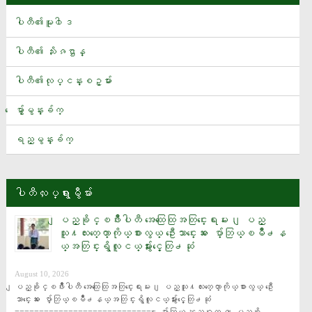
ဦးေသာင္းေအး ေပ်ာ္ဘြယ္ၿမိဳ႕နယ္အတြင္းရွိလူငယ္မ်ားႏွင့္ေတြ႕ဆုံ
ပါတီ၏မူ၀ါဒ
ဧရာဝတီတိုင္းေဒသႀကီးလႊတ္ေတာ္ ဥကၠ႒ အမ်ိဳးသားလႊတ္ေတာ္ကိုယ္စားလွယ္မ်ားႏွင့္
အမ်ိဳးသားလႊတ္ေတာ္႐ုံးဝန္ထမ္းမိသားစုမ်ားမွ ဧရာဝတီတိုင္းေဒသႀကီး ေရေဘးသ
ပါတီ၏ သႏိၷဌာန္
င့္ျပည္သူမ်ားအတြက္ ဆန္အိတ္(၂၀၀) ေထာက္ပံ့လႉဒါန္းျခင္းအခမ္းအနား
သို႔ တက္ေရာက္
ပါတီ၏လုပ္ငန္းစဥ္မ်ား
ျပည္ခိုင္ၿဖိဳးပါတီ အေထြေထြအတြင္းေရးမႉး လူငယ္အဖြဲ႕အစည္းမ်ားမွ လူင
ေမွ်ာ္မွန္းခ်က္
ယ္မ်ားႏွင့္ေတြ႕ဆုံ
ေဟာင္ေကာင္မွာ အသက္ ၁၆ ႏွစ္ေအာက္ကေလးေတြကို ဆိုရွယ္မီဒီယာအသုံးျပဳခြင့္တားျ
ရည္မွန္းခ်က္
မစ္ဖို႔ စီစဥ္ေန
ဒီယိုမန္ဒီကို ရီးယဲလ္မက္ဒရစ္အသင္း ေခၚယူ
ပါတီလႈပ္ရွားမွဳမ်ား
ျပည္ တြင္း စက္သုံးဆီေဈး တစ္လီတာလွ်င္ က်ပ္ ၁၇၀ မွ ၂၆၅ အထိ ျမင့္
တက္
ျပည္ခိုင္ၿဖိဳးပါတီ အေထြေထြအတြင္းေရးမႉး၊ ျပည္
သူ႔လႊတ္ေတာ္ကိုယ္စားလွယ္ ဦးေသာင္းေအး ေပ်ာ္ဘြယ္ၿမိဳ႕န
တစ္လကို လူတူစက္႐ုပ္ ၁၀၀၀ ထုတ္လုပ္မယ့္ မစ္ဆူဘီရွီ
ယ္အတြင္းရွိလူငယ္မ်ားႏွင့္ေတြ႕ဆုံ
UFC 331 ၿပိဳင္ ပြဲ မွာ ထိပ္ဆုံးေခါင္ ပြဲ ႀကီးအျဖစ္ ထိုး ရ ေတာ့ မယ့္ လက္ရွိ
August 10, 2026
ခ်န္ပီယံ ‌Joshua Van
ျပည္ခိုင္ၿဖိဳးပါတီ အေထြေထြအတြင္းေရးမႉး၊ ျပည္သူ႔လႊတ္ေတာ္ကိုယ္စားလွယ္ ဦးေ
ျမန္မာ့႐ိုးရာလက္ေဝွ႔ ကမာၻ႔ခ်န္ပီယံၿပိဳင္ပြဲတြင္ ႏိုင္ဝင္းထြန္း ေ႐ႊ
သာင္းေအး ေပ်ာ္ဘြယ္ၿမိဳ႕နယ္အတြင္းရွိလူငယ္မ်ားႏွင့္ေတြ႕ဆုံ 