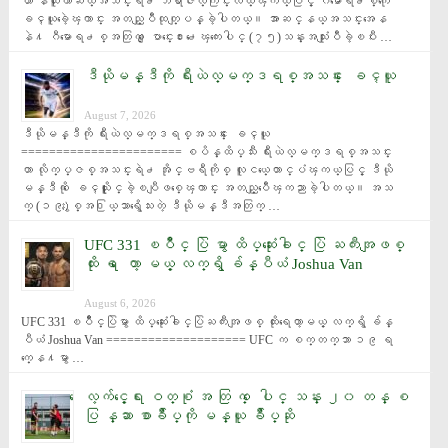
ဟာ နယူးကာဆယ္အသင္းရဲ႕ ဘရာဇီးလ္ကြင္းလယ္ၾကယ္ပြင့္ ဂီမာေရ႕စ္ကိုေ
ခၚယူခဲ့ေၾကာင္း ‌အတည္ျပဳထုတ္ျပန္ခဲ့ပါတယ္။ အာဆင္နယ္အသင္းအေန
နဲ႔ ဂီမာေရ႕စ္အတြက္ ေျပာင္းေ႐ႊ႕ေၾကးေပါင္ (၇၅)သန္းအသုံးျပဳခဲ့ၿပီး …
ဒီယိုမန္ဒီကို ရီးယဲလ္မက္ဒရစ္အသင္း ေခၚယူ
August 7, 2026
ဒီယိုမန္ဒီကို ရီးယဲလ္မက္ဒရစ္အသင္း ေခၚယူ 
======================= စပိန္ထိပ္သီး ရီးယဲလ္မက္ဒရစ္အသင္း
ဟာ လိုက္ပ္ဇစ္အသင္းရဲ႕ အိုင္ဗရီကိုစ္ လူငယ္ေတာင္ပံၾကယ္ပြင့္ ဒီယို
မန္ဒီကို ေခၚယူႏိုင္ခဲ့ၿပီျဖစ္ေၾကာင္း အတည္ျပဳေၾကညာခဲ့ပါတယ္။ အသ
က္ (၁၉)ႏွစ္အ႐ြယ္သာရွိေသးတဲ့ ဒီယိုမန္ဒီအတြက္ …
UFC 331 ၿပိဳင္ ပြဲ မွာ ထိပ္ဆုံးေခါင္ ပြဲ ႀကီးအျဖစ္
ထိုး ရ ေတာ့ မယ့္ လက္ရွိ ခ်န္ပီယံ ‌Joshua Van
August 6, 2026
UFC 331 ၿပိဳင္ပြဲမွာ ထိပ္ဆုံးေခါင္ပြဲႀကီးအျဖစ္ ထိုးရေတာ့မယ့္ လက္ရွိ ခ်န္
ပီယံ ‌Joshua Van ==================== UFC က စက္တက္ဘာ ၁၉ ရ
က္ေန႔မွာ …
ေလ့က်င့္ေရး ဝတ္စုံ အ တြ က္ ေပါင္ သန္း ၂၀ တန္ စ
ပြ န္ဆာ စာခ်ဳပ္ကို မန္ယူ ခ်ဳပ္ဆို