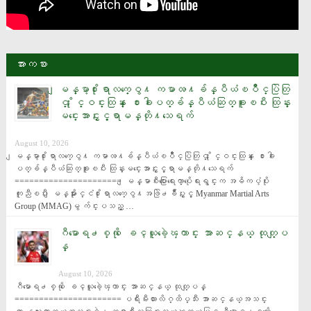
အားကစား
ျမန္မာ့႐ိုးရာလက္ေဝွ႔ ကမာၻ႔ခ်န္ပီယံၿပိဳင္ပြဲတြ
င္ ႏိုင္ဝင္းထြန္း ေ႐ႊခါးပတ္ခ်န္ပီယံဆြတ္ခူးၿပီး ထြန္း
မင္းေအာင္ႏွင့္ရာမန္တို႔သေရက်
August 10, 2026
ျမန္မာ့႐ိုးရာလက္ေဝွ႔ ကမာၻ႔ခ်န္ပီယံၿပိဳင္ပြဲတြင္ ႏိုင္ဝင္းထြန္း ေ႐ႊခါး
ပတ္ခ်န္ပီယံဆြတ္ခူးၿပီး ထြန္းမင္းေအာင္ႏွင့္ရာမန္တို႔သေရက် 
====================== ျမန္မာစီးပြားေရးေကာ္ပိုေရးရွင္းက အဓိကပံ့ပိုး
ကူညီၿပီး ျမန္မာႏိုင္ငံ႐ိုးရာလက္ေဝွ႔အဖြဲ႕ခ်ဳပ္ႏွင့္ Myanmar Martial Arts 
Group (MMAG)မွ က်င္းပသည့္ …
ဂီမာေရ႕စ္ကို ေခၚယူခဲ့ေၾကာင္း အာဆင္နယ္ ထုတ္ျပ
န္
August 10, 2026
ဂီမာေရ႕စ္ကို ေခၚယူခဲ့ေၾကာင္း အာဆင္နယ္ ထုတ္ျပန္ 
====================== ပရီးမီးယားလိဂ္ထိပ္သီး အာဆင္နယ္အသင္း