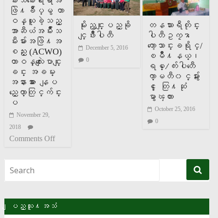
မ်ိဳးသမီးေရးရာအ
ဖြဲ႔ခ်ဳပ္မွ တာ
ဝန္ယူခ့ဲသည့္
မိုးညွင္းျပည္ခို
တနသၤာရီတိုင္း
အာဆီယံအမ်ိဳးသ
င္ျဖိဳးပါတီ
ပါတီဥကၠ႒ ေ
မီးမ်ားအဖြဲ႔အ
ကာ့ေသာင္းခရိုင္/
December 5, 2016
စည္း (ACWO)
ၿမိဳ႔နယ္၊
0
တာဝန္လႊဲေျပာင္းျ
ရပ္/ေက်းပါတီေ
ခင္း အခမ္း
ကာ္မတီ၀င္မ်ားႏွ
အနားအား ေနျပ
င့္ ေတြ႔ဆံု
ည္ေတာ္တြင္က်င္း
မွာၾကား
ပ
October 25, 2016
November 29,
0
2018
Comments Off
ျပည္သူ႔အသံ