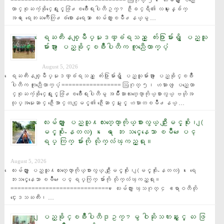
================================= ဩဂုတ္ ၅၊ ေလးမ်က္ႏွာ ျပည္ေ
ထာင္စုႀကံ့ခိုင္ေရးႏွင့္ဖြံ႕ၿဖိဳးေရးပါတီဥကၠ႒ ဦးခင္ရီ၏ လမ္းၫႊန္ခ်က္
အရ ေရေဘးႀကဳံေတြ႕ခံစားေနရေသာ ေလးမ်က္ႏွာၿမိဳ႕နယ္မွ …
ေရႀကီးနစ္ျမဳပ္မႈဒဏ္ခံရသည့္ ေက်း႐ြာမ်ားရွိ ျပည္သူ
မ်ားအား ျပည္ခိုင္ၿဖိဳးပါတီက ကူညီေထာက္ပံ့
August 5, 2026
ေရႀကီးနစ္ျမဳပ္မႈဒဏ္ခံရသည့္ ေက်း႐ြာမ်ားရွိ ျပည္သူမ်ားအား ျပည္ခိုင္ၿဖိဳး
ပါတီက ကူညီေထာက္ပံ့ ================= ဩဂုတ္ ၅၊ ဟသၤာတ ျပည္ေထာ
င္စုႀကံ့ခိုင္ေရးႏွင့္ဖြံ႕ၿဖိဳးေရးပါတီမွ အမ်ိဳးသားလႊတ္ေတာ္ကိုယ္စားလွယ္ ဗဟိုအ
လုပ္အမႈေဆာင္ ဦးေအာင္တင္ျမင့္၏ ဦးေဆာင္မႈႏွင့္ ဟသၤာတၿမိဳ႕နယ္ …
ေလးမ်က္ႏွာ ျပည္သူ႔လႊတ္ေတာ္ကိုယ္စားလွယ္ ဦးျမင့္စိုး၊ (ျ
မင့္စိုး-နတလ) ၊ ေရ ေဘး သင့္ေနေသာ ၿမိဳ႕ေပၚ
ရပ္ ကြက္ မ်ားကို လိုက္လံၾကည့္ရႈ။
August 5, 2026
ေလးမ်က္ႏွာ ျပည္သူ႔လႊတ္ေတာ္ကိုယ္စားလွယ္ ဦးျမင့္စိုး၊ (ျမင့္စိုး-နတလ) ၊ ေရေ
ဘးသင့္ေနေသာ ၿမိဳ႕ေပၚ ရပ္ကြက္ မ်ားကို လိုက္လံၾကည့္ရႈ။ 
============================= ေလးမ်က္ႏွာ ၾသဂုတ္ ၄ ဧရာဝတီတို
င္းေဒသႀကီး၊ …
ျပည္ခိုင္ၿဖိဳးပါတီဒုဥကၠ႒မွ ဝါဆိုသကၤန္းႏွင့္ လႉ ဖြ