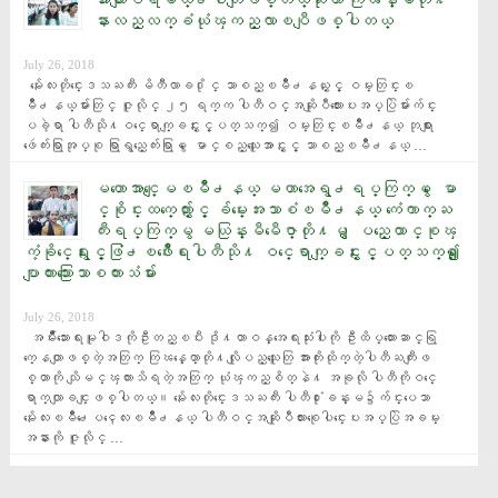
အားထားျပဳရမယ္႕ပါတီျဖစ္တယ္ဆိုတာ ကြၽန္မတို႔
နားလည္လက္ခံယုံၾကည္လာၿပီျဖစ္ပါတယ္
July 26, 2018
  မႏၲေလးတိုင္းေဒသႀကီး မိတီၴလာခ႐ိုင္ သာစည္ၿမိဳ႕နယ္ႏွင့္ ဝမ္းတြင္းၿ
မိဳ႕နယ္မ်ားတြင္ ဇူလိုင္ ၂၅ ရက္က ပါတီဝင္အဆိုျပဳလႊာေပးအပ္ပြဲမ်ားက်င္း
ပခဲ့ရာ ပါတီသို႔ဝင္ေရာက္ျခင္းႏွင့္ပတ္သက္၍ ဝမ္းတြင္းၿမိဳ႕နယ္ ဘုရားျ
ဖဴေက်းရြာအုပ္စု ရြာရွည္ေက်းရြာမွ ေမာင္စည္သူေအာင္ႏွင့္ သာစည္ၿမိဳ႕နယ္ …
မဟာေအာင္ေျမၿမိဳ႕နယ္ မဟာအေရွ႕ရပ္ကြက္မွ ေမာ
င္စုိင္းထက္ေက်ာ္ႏွင့္ ခ်မ္းေအးသာစံၿမိဳ႕နယ္ ကံေကာက္ႀ
ကီးရပ္ကြက္မွ မယြန္းမီမီေဇာ္တုိ႔မွ ျပည္ေထာင္စုၾ
ကံ့ခုိင္ေရးႏွင့္ဖြံ႕ၿဖိဳးေရးပါတီသုိ႔ ဝင္ေရာက္ျခင္းႏွင့္ပတ္သက္၍ ​ေျ
ပာျကားသြား​ေသာစကားသံမ်ား
July 26, 2018
  အမ်ဳိးသားေရးမူဝါဒကိုဦးတည္ၿပီး ဒို႔တာဝန္အေရးသံုးပါးကို ဦးထိပ္ထားေဆာင္ရြ
က္ေနတာျဖစ္တဲ့အတြက္ ကြၽန္ေတာ္တို႔လိုျပည္သူေတြ အားကိုးထိုက္တဲ့ပါတီႀကီးျဖ
စ္တာကို သိျမင္ၾကားသိရတဲ့အတြက္ ယံုၾကည္စိတ္နဲ႔ အခုလို ပါတီကိုဝင္ေ
ရာက္လာျခင္းျဖစ္ပါတယ္​။ မႏၲေလးတိုင္းေဒသႀကီး ပါတီ႐ံုးခန္းမ၌က်င္းပေသာ 
မႏၲေလးၿမိဳ႕ေပၚေလးၿမိဳ႕နယ္ ပါတီဝင္အဆုိျပဳလႊာစုေပါင္းေပးအပ္ပြဲအခမ္း
အနားကုိ ဇူလိုင္ …