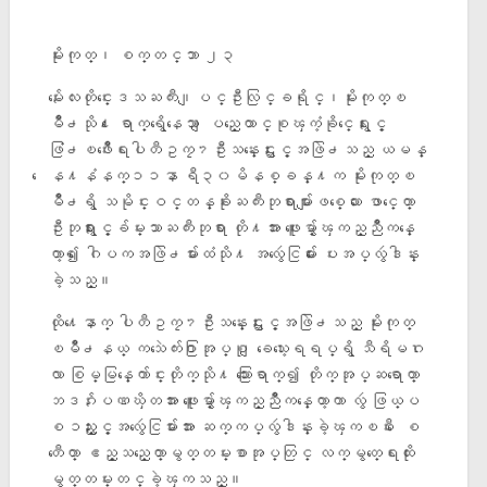
မိုးကုတ္၊ စက္တင္ဘာ ၂၃
မႏၲ​ေလးတိုင္​း​ေဒသႀကီး၊ျပင္​ဦးလြင္​ခရိုင္​၊မိုးကုတ္​ၿ
မိဳ႕သို႔ ​ေရာက္​ရွိ​ေန​ေသာ ျပည္​​ေထာင္​စုၾက့ံခိုင္​​ေရးႏွင္​့
ဖြံ႕ၿဖိဳး​ေရးပါတီဥကၠ႒ဦးသန္​း​ေဌးႏွင္​့အဖြဲ႕သည္​ ယမန္​​
ေန႔နံနက္​၁၁နာ ရီ၃၀မိနစ္​ခန္​႔က မိုးကုတ္​ၿ
မိဳ႕ရိွ သမိုင္​းဝင္​တန္​ခိုးႀကီးဘုရားမ်ားျဖစ္​ေသာ ​ေဖာင္​​ေတာ္​
ဦးဘုရားႏွ
င္​့ခ်မ္​းသာႀကီးဘုရား တို႔အား ဖူး​ေမွ်ာ္​ၾကည္​ညိဳကန္​​ေ
တာ့၍ ​ေဂါပကအဖြဲ႕မ်ားထံသို႔ အလွဴ​ေငြမ်ား ​ေပးအပ္​လွဴဒါန္​း
ခဲ့သည္​။
ထို႔​ေနာက္​ ပါတီဥကၠ႒ဦးသန္​း​ေဌးႏွင္​့အဖြဲ႕သည္​ မိုးကုတ္​
ၿမိဳ႕နယ္​ ကသဲ​ေက်း႐ြာအုပ္​စု ျခ​ေသၤ့​ေရရပ္​ရွိ သီရိမဂၤ
လာ စြမ္​မြန္​​ေက်ာင္​းတိုက္​သို႔ သြား​ေရာက္​၍ တိုက္​အုပ္​ဆရာ​ေတာ္​
ဘဒၵႏၲပဏၰိတအား ဖူး​ေမွ်ာ္​ၾကည္​ညိဳကန္​​ေတာ့ကာ လွဴ ဖြယ္​ပ
စၥည္​းႏွင္​့အလွဴ​ေငြမ်ားအား ဆက္​ကပ္​လွဴဒါန္​းခဲ့ၾကၿပီး ေစ
တီေတာ္ ဧည့္သည္ေတာ္မွတ္တမ္းစာအုပ္တြင္ လက္မွတ္ေရးထိုး
မွတ္တမ္းတင္ခဲ့ၾကသည္။