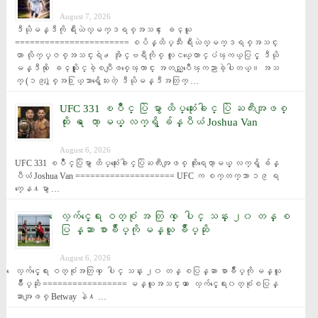
August 7, 2026
ဒီယိုမန္ဒီကို ရီးယဲလ္မက္ဒရစ္အသင္း ေခၚယူ 
======================= စပိန္ထိပ္သီး ရီးယဲလ္မက္ဒရစ္အသင္း
ဟာ လိုက္ပ္ဇစ္အသင္းရဲ႕ အိုင္ဗရီကိုစ္ လူငယ္ေတာင္ပံၾကယ္ပြင့္ ဒီယို
မန္ဒီကို ေခၚယူႏိုင္ခဲ့ၿပီျဖစ္ေၾကာင္း အတည္ျပဳေၾကညာခဲ့ပါတယ္။ အသ
က္ (၁၉)ႏွစ္အ႐ြယ္သာရွိေသးတဲ့ ဒီယိုမန္ဒီအတြက္ …
UFC 331 ၿပိဳင္ ပြဲ မွာ ထိပ္ဆုံးေခါင္ ပြဲ ႀကီးအျဖစ္
ထိုး ရ ေတာ့ မယ့္ လက္ရွိ ခ်န္ပီယံ ‌Joshua Van
August 6, 2026
UFC 331 ၿပိဳင္ပြဲမွာ ထိပ္ဆုံးေခါင္ပြဲႀကီးအျဖစ္ ထိုးရေတာ့မယ့္ လက္ရွိ ခ်န္
ပီယံ ‌Joshua Van ==================== UFC က စက္တက္ဘာ ၁၉ ရ
က္ေန႔မွာ …
ေလ့က်င့္ေရး ဝတ္စုံ အ တြ က္ ေပါင္ သန္း ၂၀ တန္ စ
ပြ န္ဆာ စာခ်ဳပ္ကို မန္ယူ ခ်ဳပ္ဆို
August 6, 2026
ေလ့က်င့္ေရး ဝတ္စုံအတြက္ ေပါင္ သန္း ၂၀ တန္ စပြန္ဆာ စာခ်ဳပ္ကို မန္ယူ 
ခ်ဳပ္ဆို ================= မန္ယူအသင္းဟာ ေလ့က်င့္ေရး၀တ္စုံစပြန္
ဆာအျဖစ္ Betway နဲ႔ …