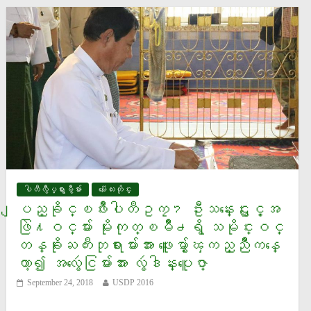
ပါတီလွဳပ္ရွားမွဳမ်ား
မႏၱေလးတိုင္း
ျပည္​ခိုင္​ၿဖိဳးပါတီဥကၠ႒ ဦးသန္​း​ေဌးႏွင္​့အ
ဖြဲ႔ဝင္မ်ား မိုးကုတ္​ၿမိဳ႕ရွိ သမိုင္​းဝင္​
တန္​ခိုးႀကီးဘုရားမ်ားအား ဖူး​ေမွ်ာ္​ၾကည္​ညိဳကန္​​ေ
တာ့၍ အလွဴ​ေငြမ်ားအား ​လွဴဒါန္​းပူေဇာ္
September 24, 2018
USDP 2016