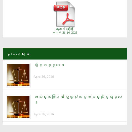
ရွေးကောက်ပွဲကြေငြာ
စာတမ်း_31_10_2025
ဥပေဒေရးရာ
လွ်ပ္စစ္ဥပေဒ
April 26, 2016
အသင္းအဖြဲ႕မ်ားမွတ္ပုံတင္ၿခင္းဆိုင္ရာဥပေ
ဒ
April 26, 2016