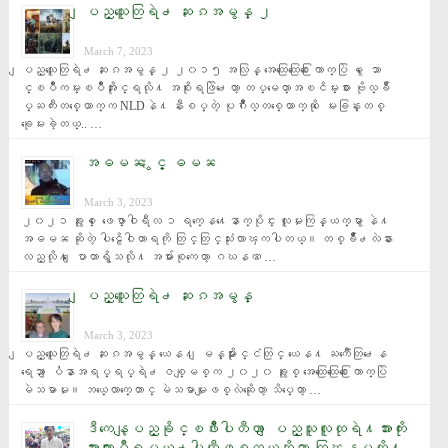
ျပည္သူေတြရဲ႕ ဆႏၵအမွန္ ၂
March 7, 2023
ျပည္သူေတြရဲ႕ ဆႏၵအမွန္ ၂ ၂၀၁၅ အလြန္ အေထြေထြေ႐ြးေကာက္ပြဲ မွ ေသာ
င္ၿပိဳကမ္းၿပိဳအႏိုင္ရလို႔ အစိုးရဖြဲ႕ေတာ့ တပ္မေတာ္အၿငိမ္းစား ဗိုလ္ခ်ဳ
ပ္ႀကီးတစ္ေယာက္က NLDနဲ႔ နီးစပ္တဲ့ ပုဂၢိဳလ္တစ္ေယာက္ကို ေမးခြန္းတစ္
ခုေမးခဲ့တယ္.. …
အဓမၼ ႏွင့္ ဓမၼ
March 3, 2023
၂၀၂၁ ခုႏွစ္ ေဖေဖာ္ဝါရီလ ၁ ရက္ေန႔ေနာက္ပိုင္း လူမႈကြန္ယက္မွာ နဲ႔ 
အဓမၼ ဆိုတဲ့ ပါဠိေဝါဟာရကို တြင္တြင္သုံးလာၾကပါတယ္။ တစ္ခ်ိဳ႕လဲနား
လည္လို႔ ေျပာတာရွိသလို႔ အမ်ားစုကေတာ့ ဂဃနဏ …
ျပည္သူေတြရဲ႕ ဆႏၵအမွန္
March 3, 2023
ျပည္သူေတြရဲ႕ ဆႏၵအမွန္ ယေန႔ ျမန္မာႏိုင္ငံတြင္ ယေန႔ ႀကဳံေတြ႕ေန
ရေသာ ျပႆနာအရပ္ရပ္ရဲ႕ ဇစ္ျမစ္က ၂၀၂၀ ခုႏွစ္ အေထြေထြေ႐ြးေကာက္ပြဲ 
မဲသမာမႈ။ ဘယ္ေလာက္ေတာင္ မဲသမာမႈျဖစ္လဲဆိုေတာ့ သိပ္ေတာ့ …
ဒီကေန့ျပည္ခုိင္ၿဖိဳးပါတီဟာ ျပည္သူလူထုရဲ႔အားကိုး