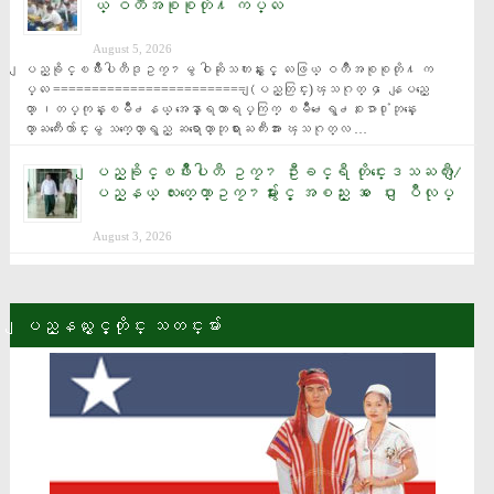
ယ္ ဝတၳဳအစုစုတို႔ ကပ္လႉ
August 5, 2026
ျပည္ခိုင္ၿဖိဳးပါတီဒုဥကၠ႒မွ ဝါဆိုသကၤန္းႏွင့္ လႉဖြယ္ ဝတၳဳအစုစုတို႔ က
ပ္လႉ ========================= (ျပည္တြင္း)ၾသဂုတ္ ၄ ေနျပည္ေ
တာ္ ၊တပ္ကုန္းၿမိဳ႕နယ္ အေနာ္ရထာရပ္ကြက္ ၿမိဳ႕ေရွ႕စႏၵာ႐ုံဘုန္းေ
တာ္ႀကီးေက်ာင္းမွ သက္ေတာ္ရွည္ ဆရာေတာ္ဘုရားႀကီးအား ၾသဂုတ္လ …
ျပည္ခိုင္ၿဖိဳးပါတီ ဥကၠ႒ ဦးခင္ရီ တိုင္းေဒသႀကီး/ျ
ပည္နယ္ လႊတ္ေတာ္ဥကၠ႒မ်ားႏွင့္ အစည္း အ ေဝး ျပဳလုပ္
August 3, 2026
ျပည္နယ္ႏွင့္တိုင္း သတင္းမ်ား