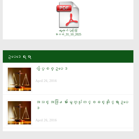
ရွေးကောက်ပွဲကြေငြာ
စာတမ်း_31_10_2025
ဥပေဒေရးရာ
လွ်ပ္စစ္ဥပေဒ
April 26, 2016
အသင္းအဖြဲ႕မ်ားမွတ္ပုံတင္ၿခင္းဆိုင္ရာဥပေ
ဒ
April 26, 2016