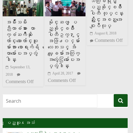
သံတြဲခရိုင္ ျ
ပည္ခုိင္ၿဖိဳး
ပါတီ လုပ္ငန္း
ညွိႏႈိင္းအစည္းအေ
အမ်ဳိးသမီး
မုိင္းဆက္ ျပ
ဝးျပဳလုပ္
ညီလာခံအား ေထာ
ည္ခုိင္ၿဖိဳး
August 8, 2018
က္ခံႀကိဳဆို ေ
ပါတီဥကၠ႒ႏွင့္
Comments Off
က်ာင္းသားေက်ာင္းသူ
အဖြဲ႕၀င္မ်ား
မ်ားအား စာေရးကိရိ
ေလေဘးသင့္ အိ
ယာမ်ားေပးအပ္လွဴ
မ္ေျခမ်ားအတြက္
ဒါန္း
အလွဴေငြမ်ားေပးအ
ပ္လွဴဒါန္း
September 13,
April 28, 2017
2018
Comments Off
Comments Off
ျပည္သူ႔အသံ