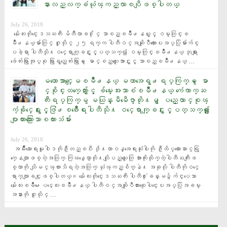
နားလည္လက္ခံယုံၾကည္လာၿပီျဖစ္ပါတယ္
July 26, 2018
  မႏၲေလးတိုင္းေဒသႀကီး မိတီၴလာခ႐ိုင္ သာစည္ၿမိဳ႕နယ္ႏွင့္ ဝမ္းတြင္းၿ
မိဳ႕နယ္မ်ားတြင္ ဇူလိုင္ ၂၅ ရက္က ပါတီဝင္အဆိုျပဳလႊာေပးအပ္ပြဲမ်ားက်င္း
ပခဲ့ရာ ပါတီသို႔ဝင္ေရာက္ျခင္းႏွင့္ပတ္သက္၍ ဝမ္းတြင္းၿမိဳ႕နယ္ ဘုရားျ
ဖဴေက်းရြာအုပ္စု ရြာရွည္ေက်းရြာမွ ေမာင္စည္သူေအာင္ႏွင့္ သာစည္ၿမိဳ႕နယ္ …
မဟာေအာင္ေျမၿမိဳ႕နယ္ မဟာအေရွ႕ရပ္ကြက္မွ ေမာ
င္စုိင္းထက္ေက်ာ္ႏွင့္ ခ်မ္းေအးသာစံၿမိဳ႕နယ္ ကံေကာက္ႀ
ကီးရပ္ကြက္မွ မယြန္းမီမီေဇာ္တုိ႔မွ ျပည္ေထာင္စုၾ
ကံ့ခုိင္ေရးႏွင့္ဖြံ႕ၿဖိဳးေရးပါတီသုိ႔ ဝင္ေရာက္ျခင္းႏွင့္ပတ္သက္၍ ​ေျ
ပာျကားသြား​ေသာစကားသံမ်ား
July 26, 2018
  အမ်ဳိးသားေရးမူဝါဒကိုဦးတည္ၿပီး ဒို႔တာဝန္အေရးသံုးပါးကို ဦးထိပ္ထားေဆာင္ရြ
က္ေနတာျဖစ္တဲ့အတြက္ ကြၽန္ေတာ္တို႔လိုျပည္သူေတြ အားကိုးထိုက္တဲ့ပါတီႀကီးျဖ
စ္တာကို သိျမင္ၾကားသိရတဲ့အတြက္ ယံုၾကည္စိတ္နဲ႔ အခုလို ပါတီကိုဝင္ေ
ရာက္လာျခင္းျဖစ္ပါတယ္​။ မႏၲေလးတိုင္းေဒသႀကီး ပါတီ႐ံုးခန္းမ၌က်င္းပေသာ 
မႏၲေလးၿမိဳ႕ေပၚေလးၿမိဳ႕နယ္ ပါတီဝင္အဆုိျပဳလႊာစုေပါင္းေပးအပ္ပြဲအခမ္း
အနားကုိ ဇူလိုင္ …