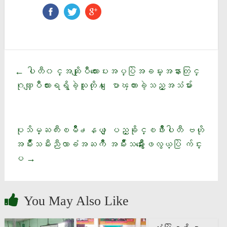
ပါတီ၀င္အဆုိျပဳလႊာေပးအပ္ပြဲအခမ္းအနားတြင္
←
ဂုဏ္ျပဳလႊာရရွိခဲ့သူတုိ႔ ေျပာၾကားခဲ့သည့္အသံမ်ား
ပုသိမ္ႀကီးၿမိဳ႕နယ္ ျပည္ခုိင္ၿဖိဳးပါတီ ဗဟို
အမ်ဳိးသမီးညီလာခံအႀကိဳ အမ်ဳိးသမီးႏွီးေႏွာဖလွယ္ပြဲ က်င္း
ပ
→
You May Also Like