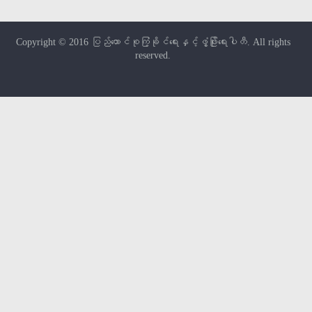
Copyright © 2016
ပြည်ထောင်စုကြံ့ခိုင်ရေးနှင့်ဖွံ့ဖြိုးရေးပါတီ
. All rights
reserved.