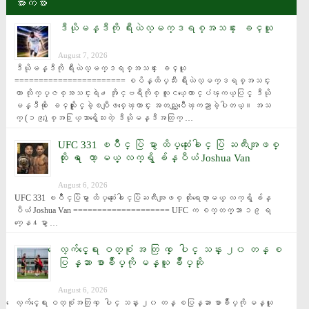
အားကစား
ဒီယိုမန္ဒီကို ရီးယဲလ္မက္ဒရစ္အသင္း ေခၚယူ
August 7, 2026
ဒီယိုမန္ဒီကို ရီးယဲလ္မက္ဒရစ္အသင္း ေခၚယူ 
======================= စပိန္ထိပ္သီး ရီးယဲလ္မက္ဒရစ္အသင္း
ဟာ လိုက္ပ္ဇစ္အသင္းရဲ႕ အိုင္ဗရီကိုစ္ လူငယ္ေတာင္ပံၾကယ္ပြင့္ ဒီယို
မန္ဒီကို ေခၚယူႏိုင္ခဲ့ၿပီျဖစ္ေၾကာင္း အတည္ျပဳေၾကညာခဲ့ပါတယ္။ အသ
က္ (၁၉)ႏွစ္အ႐ြယ္သာရွိေသးတဲ့ ဒီယိုမန္ဒီအတြက္ …
UFC 331 ၿပိဳင္ ပြဲ မွာ ထိပ္ဆုံးေခါင္ ပြဲ ႀကီးအျဖစ္
ထိုး ရ ေတာ့ မယ့္ လက္ရွိ ခ်န္ပီယံ ‌Joshua Van
August 6, 2026
UFC 331 ၿပိဳင္ပြဲမွာ ထိပ္ဆုံးေခါင္ပြဲႀကီးအျဖစ္ ထိုးရေတာ့မယ့္ လက္ရွိ ခ်န္
ပီယံ ‌Joshua Van ==================== UFC က စက္တက္ဘာ ၁၉ ရ
က္ေန႔မွာ …
ေလ့က်င့္ေရး ဝတ္စုံ အ တြ က္ ေပါင္ သန္း ၂၀ တန္ စ
ပြ န္ဆာ စာခ်ဳပ္ကို မန္ယူ ခ်ဳပ္ဆို
August 6, 2026
ေလ့က်င့္ေရး ဝတ္စုံအတြက္ ေပါင္ သန္း ၂၀ တန္ စပြန္ဆာ စာခ်ဳပ္ကို မန္ယူ 