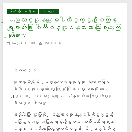
ပါတီလွဳပ္ရွားမွဳမ်ား
ေနျပည္ေတာ္
ျပည္ေထာင္စုနယ္ေျမပါတီဥကၠဌဦးေဝလြင္ ေ
ရျပာေက်းရြာ ပါတီဝင္လူငယ္မ်ားအား သြားေရာက္ေတြ
့ဆံုအားေပး
August 31, 2018
USDP 2016
ျသဂုတ္-၃၁
ပုဗၺသီရိျမိ ု ့နယ္ သေျပကုန္းအုပ္စု ေရျပာေက်းရြာမွ
ပါတီဝင္လူငယ္မ်ား ႏွ
င့္ေတြ ့ဆံုပြဲ အခမ္းအနားကို ယေန
့(၃၁.၈.၂၀၁၈) ရက္ေန ့ နံနက္ပိုင္းတြင္ က်င္းပျ
ပဳလုပ္ခဲ ့ပါသည္။
အဆိုပါေတြ ့ဆံုပြဲသို ့ ျပည္ေထာင္စုနယ္ေျမပါတီဥကၠဌ ဦးေ
ဝလြင္ႏွင့္အတူ အတြင္းေရးမွဴးဦးေဌးဝင္း -အမ်ဳိးသမီးေရးရာတာ
ဝန္ခံ ေဒၚသီတာေထြးႏွင့္ေကာ္မတီဝင္မ်ား-ျမိ ု ့နယ္ပါတီဥ