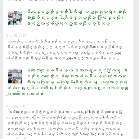
ဒီကေန့ျပည္ခုိင္ၿဖိဳးပါတီဟာ ျပည္သူလူထုရဲ႔အားကိုး
အားထားျပဳရမယ္႕ပါတီျဖစ္တယ္ဆိုတာ ကြၽန္မတို႔
နားလည္လက္ခံယုံၾကည္လာၿပီျဖစ္ပါတယ္
July 26, 2018
  မႏၲေလးတိုင္းေဒသႀကီး မိတီၴလာခ႐ိုင္ သာစည္ၿမိဳ႕နယ္ႏွင့္ ဝမ္းတြင္းၿ
မိဳ႕နယ္မ်ားတြင္ ဇူလိုင္ ၂၅ ရက္က ပါတီဝင္အဆိုျပဳလႊာေပးအပ္ပြဲမ်ားက်င္း
ပခဲ့ရာ ပါတီသို႔ဝင္ေရာက္ျခင္းႏွင့္ပတ္သက္၍ ဝမ္းတြင္းၿမိဳ႕နယ္ ဘုရားျ
ဖဴေက်းရြာအုပ္စု ရြာရွည္ေက်းရြာမွ ေမာင္စည္သူေအာင္ႏွင့္ သာစည္ၿမိဳ႕နယ္ …
မဟာေအာင္ေျမၿမိဳ႕နယ္ မဟာအေရွ႕ရပ္ကြက္မွ ေမာ
င္စုိင္းထက္ေက်ာ္ႏွင့္ ခ်မ္းေအးသာစံၿမိဳ႕နယ္ ကံေကာက္ႀ
ကီးရပ္ကြက္မွ မယြန္းမီမီေဇာ္တုိ႔မွ ျပည္ေထာင္စုၾ
ကံ့ခုိင္ေရးႏွင့္ဖြံ႕ၿဖိဳးေရးပါတီသုိ႔ ဝင္ေရာက္ျခင္းႏွင့္ပတ္သက္၍ ​ေျ
ပာျကားသြား​ေသာစကားသံမ်ား
July 26, 2018
  အမ်ဳိးသားေရးမူဝါဒကိုဦးတည္ၿပီး ဒို႔တာဝန္အေရးသံုးပါးကို ဦးထိပ္ထားေဆာင္ရြ
က္ေနတာျဖစ္တဲ့အတြက္ ကြၽန္ေတာ္တို႔လိုျပည္သူေတြ အားကိုးထိုက္တဲ့ပါတီႀကီးျဖ
စ္တာကို သိျမင္ၾကားသိရတဲ့အတြက္ ယံုၾကည္စိတ္နဲ႔ အခုလို ပါတီကိုဝင္ေ
ရာက္လာျခင္းျဖစ္ပါတယ္​။ မႏၲေလးတိုင္းေဒသႀကီး ပါတီ႐ံုးခန္းမ၌က်င္းပေသာ 
မႏၲေလးၿမိဳ႕ေပၚေလးၿမိဳ႕နယ္ ပါတီဝင္အဆုိျပဳလႊာစုေပါင္းေပးအပ္ပြဲအခမ္း