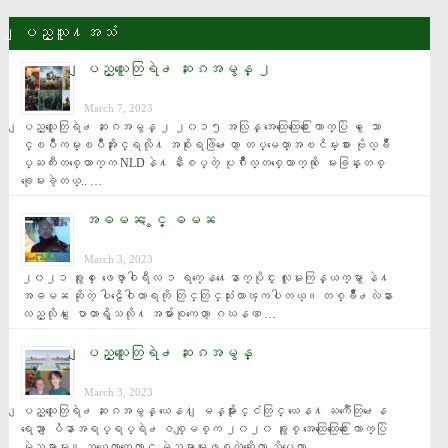
ျပည္သူ႔အသံ
ျပည္သူေတြရဲ႕ ဆႏၵအမွန္ ၂
March 7, 2023
ျပည္သူေတြရဲ႕ ဆႏၵအမွန္ ၂ ၂၀၁၅ အလြန္ အေထြေထြေ႐ြးေကာက္ပြဲ မွ ေသာ
င္ၿပိဳကမ္းၿပိဳအႏိုင္ရလို႔ အစိုးရဖြဲ႕ေတာ့ တပ္မေတာ္အၿငိမ္းစား ဗိုလ္ခ်ဳ
ပ္ႀကီးတစ္ေယာက္က NLDနဲ႔ နီးစပ္တဲ့ ပုဂၢိဳလ္တစ္ေယာက္ကို ေမးခြန္းတစ္
ခုေမးခဲ့တယ္.. …
အဓမၼ ႏွင့္ ဓမၼ
March 3, 2023
၂၀၂၁ ခုႏွစ္ ေဖေဖာ္ဝါရီလ ၁ ရက္ေန႔ေနာက္ပိုင္း လူမႈကြန္ယက္မွာ နဲ႔ 
အဓမၼ ဆိုတဲ့ ပါဠိေဝါဟာရကို တြင္တြင္သုံးလာၾကပါတယ္။ တစ္ခ်ိဳ႕လဲနား
လည္လို႔ ေျပာတာရွိသလို႔ အမ်ားစုကေတာ့ ဂဃနဏ …
ျပည္သူေတြရဲ႕ ဆႏၵအမွန္
March 3, 2023
ျပည္သူေတြရဲ႕ ဆႏၵအမွန္ ယေန႔ ျမန္မာႏိုင္ငံတြင္ ယေန႔ ႀကဳံေတြ႕ေန
ရေသာ ျပႆနာအရပ္ရပ္ရဲ႕ ဇစ္ျမစ္က ၂၀၂၀ ခုႏွစ္ အေထြေထြေ႐ြးေကာက္ပြဲ 
မဲသမာမႈ။ ဘယ္ေလာက္ေတာင္ မဲသမာမႈျဖစ္လဲဆိုေတာ့ သိပ္ေတာ့ …