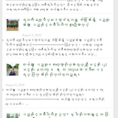
================================= ဩဂုတ္ ၅၊ ေလးမ်က္ႏွာ ျပည္ေ
ထာင္စုႀကံ့ခိုင္ေရးႏွင့္ဖြံ႕ၿဖိဳးေရးပါတီဥကၠ႒ ဦးခင္ရီ၏ လမ္းၫႊန္ခ်က္
အရ ေရေဘးႀကဳံေတြ႕ခံစားေနရေသာ ေလးမ်က္ႏွာၿမိဳ႕နယ္မွ …
ေရႀကီးနစ္ျမဳပ္မႈဒဏ္ခံရသည့္ ေက်း႐ြာမ်ားရွိ ျပည္သူ
မ်ားအား ျပည္ခိုင္ၿဖိဳးပါတီက ကူညီေထာက္ပံ့
August 5, 2026
ေရႀကီးနစ္ျမဳပ္မႈဒဏ္ခံရသည့္ ေက်း႐ြာမ်ားရွိ ျပည္သူမ်ားအား ျပည္ခိုင္ၿဖိဳး
ပါတီက ကူညီေထာက္ပံ့ ================= ဩဂုတ္ ၅၊ ဟသၤာတ ျပည္ေထာ
င္စုႀကံ့ခိုင္ေရးႏွင့္ဖြံ႕ၿဖိဳးေရးပါတီမွ အမ်ိဳးသားလႊတ္ေတာ္ကိုယ္စားလွယ္ ဗဟိုအ
လုပ္အမႈေဆာင္ ဦးေအာင္တင္ျမင့္၏ ဦးေဆာင္မႈႏွင့္ ဟသၤာတၿမိဳ႕နယ္ …
ေလးမ်က္ႏွာ ျပည္သူ႔လႊတ္ေတာ္ကိုယ္စားလွယ္ ဦးျမင့္စိုး၊ (ျ
မင့္စိုး-နတလ) ၊ ေရ ေဘး သင့္ေနေသာ ၿမိဳ႕ေပၚ
ရပ္ ကြက္ မ်ားကို လိုက္လံၾကည့္ရႈ။
August 5, 2026
ေလးမ်က္ႏွာ ျပည္သူ႔လႊတ္ေတာ္ကိုယ္စားလွယ္ ဦးျမင့္စိုး၊ (ျမင့္စိုး-နတလ) ၊ ေရေ
ဘးသင့္ေနေသာ ၿမိဳ႕ေပၚ ရပ္ကြက္ မ်ားကို လိုက္လံၾကည့္ရႈ။ 
============================= ေလးမ်က္ႏွာ ၾသဂုတ္ ၄ ဧရာဝတီတို
င္းေဒသႀကီး၊ …
ျပည္ခိုင္ၿဖိဳးပါတီဒုဥကၠ႒မွ ဝါဆိုသကၤန္းႏွင့္ လႉ ဖြ