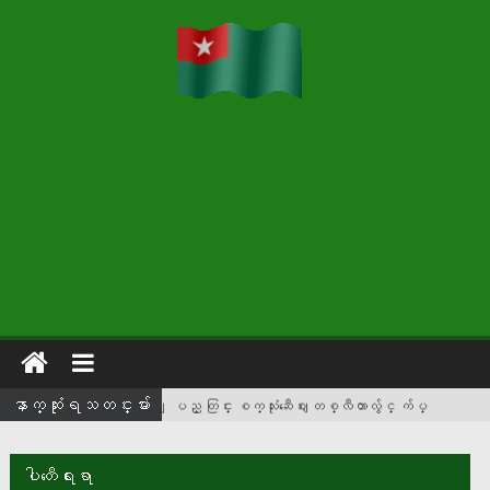
ေနာက္ဆံုးရသတင္းမ်ား
ျပည္ တြင္း စက္သုံးဆီေဈး တစ္လီတာလွ်င္ က်ပ္
၁၇၀ မွ ၂၆၅ အထိ ျမင့္တက္
တစ္လကို လူတူစက္႐ုပ္ ၁၀၀၀ ထုတ္လုပ္မယ့္ မစ္ဆူဘီရွီ
ပါတီေရးရာ