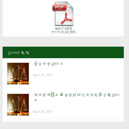
ရွေးကောက်ပွဲကြေငြာ
စာတမ်း_31_10_2025
ဥပေဒေရးရာ
လွ်ပ္စစ္ဥပေဒ
April 26, 2016
အသင္းအဖြဲ႕မ်ားမွတ္ပုံတင္ၿခင္းဆိုင္ရာဥပေ
ဒ
April 26, 2016