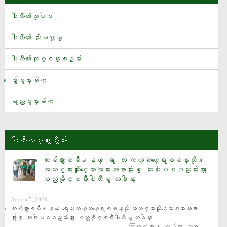
ေလ့က်င့္ေရး ဝတ္စုံ အ တြ က္ ေပါင္ သန္း ၂၀ တန္ စ ပြ န္ဆာ စာခ်ဳပ္ကို မ
ပါတီ၏မူ၀ါဒ
န္ယူ ခ်ဳပ္ဆို
ျမန္မာ့လက္ေ႐ြးစင္ အမ်ိဳးသားအသင္းႏွင့္ အမ်ိဳးသမီးအသင္းတို႔ ကြင္း သြင္း ျခ
ပါတီ၏ သႏိၷဌာန္
င္းခတ္ကစားနည္း၌ ေငြ တံဆိပ္ဆုမ်ားအသီးသီး ဆြတ္ခူး
ပါတီ၏လုပ္ငန္းစဥ္မ်ား
ေလးမ်က္ႏွာၿမိဳ႕နယ္ ေရ ေဘး ကယ္ဆယ္ေရးစခန္းသို႔ အသင့္စားသုံးႏိုင္ေသာအစား
အစာမ်ားႏွင့္ ေဆးဝါးပစၥည္းမ်ားအား ျပည္ခိုင္ၿဖိဳးပါတီမွ လႉဒါန္း
ေမွ်ာ္မွန္းခ်က္
ေရႀကီးနစ္ျမဳပ္မႈဒဏ္ခံရသည့္ ေက်း႐ြာမ်ားရွိ ျပည္သူမ်ားအား ျပည္ခိုင္ၿဖိဳး
ရည္မွန္းခ်က္
ပါတီက ကူညီေထာက္ပံ့
ေတာင္ကိုရီးယားမွာ အပူလႈိင္းေၾကာင့္ ေသဆုံးသူ ၁၉ ဦးအထိရွိလာ
ေလးမ်က္ႏွာ ျပည္သူ႔လႊတ္ေတာ္ကိုယ္စားလွယ္ ဦးျမင့္စိုး၊ (ျမင့္စိုး-နတလ) ၊
ပါတီလႈပ္ရွားမွဳမ်ား
ေရ ေဘး သင့္ေနေသာ ၿမိဳ႕ေပၚ ရပ္ ကြက္ မ်ားကို လိုက္လံၾကည့္ရႈ။
ေလးမ်က္ႏွာၿမိဳ႕နယ္ ေရ ေဘး ကယ္ဆယ္ေရးစခန္းသို႔
ျပည္ခိုင္ၿဖိဳးပါတီဒုဥကၠ႒မွ ဝါဆိုသကၤန္းႏွင့္ လႉ ဖြယ္ ဝတၳဳအစုစုတို႔
အသင့္စားသုံးႏိုင္ေသာအစားအစာမ်ားႏွင့္ ေဆးဝါးပစၥည္းမ်ားအား ျ
ကပ္လႉ
ပည္ခိုင္ၿဖိဳးပါတီမွ လႉဒါန္း
UFC 331 ၿပိဳင္ ပြဲ မွာ ထိပ္ဆုံးေခါင္ ပြဲ ႀကီးအျဖစ္ ထိုး ရ ေတာ့ မယ့္ လက္ရွိ
August 5, 2026
ခ်န္ပီယံ ‌Joshua Van
ေလးမ်က္ႏွာၿမိဳ႕နယ္ ေရေဘးကယ္ဆယ္ေရးစခန္းသို အသင့္စားသုံးႏိုင္ေသာအစားအစာ
မ်ားႏွင့္ ေဆးဝါးပစၥည္းမ်ားအား ျပည္ခိုင္ၿဖိဳးပါတီမွ လႉဒါန္း 