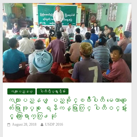
ကယားျပည္နယ္
ပါတီလွဳပ္ရွားမွဳမ်ား
ကယားျပည္နယ္ ျပည္ခိုင္ၿဖိဳးပါတီ မေထာခူေ
က်းရြာအုပ္စု ေရနီကန္ရြာတြင္ ပါတီဝင္မ်ားႏွ
င့္ သြားေရာက္တြ႕ဆံု
August 28, 2018
USDP 2016