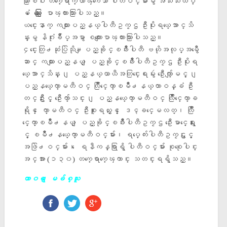
သြားၿပီး တက္ေရာက္လာၾကေသာ ပါတီဝင္မ်ားမွ အသီးသီးထပ္
မံ ေဆြးေႏြး ေျပာၾကားသြားပါသည္။
ယင္းေနာက္ ကယားျပည္နယ္ပါတီဥကၠဌ ဦးပိုးရယ္ေအာင္သိ
န္းမွ နိဂံုးခ်ဳပ္အမွာ စကားေျပာၾကားသြားပါသည္။
၄င္းေတြ႕ဆံုပြဲသို႕ျပည္ခိုင္ၿဖိဳးပါတီ ဗဟိုအလုပ္အမွဳေ
ဆာင္ ကယားျပည္နယ္ ျပည္ခိုင္ၿဖိဳးပါတီဥကၠဌ ဦးပိုးရ
ယ္ေအာင္သိန္း၊ ျပည္နယ္ယာယီအတြင္းေရးမွဴး ဦးေက်ာ္ျမင့္၊ ျ
ပည္နယ္ေကာ္မတီဝင္ လိြဳင္ေကာ္ၿမိဳ႕နယ္တာဝန္ခံ ဦး
တင္ဦးႏွင့္ ဦးေက်ာ္သင္း၊ ျပည္နယ္ေကာ္မတီဝင္ လိြဳင္ေကာ္ခ
ရိုင္ ေကာ္မတီဝင္ ဦးစူးရယ္ႏွင့္ ေဒၚခင္ေမလတ္၊ လိြဳ
င္ေကာ္ၿမိဳ႕နယ္ ျပည္ခိုင္ၿဖိဳးပါတီဥကၠဌ ဦးေမာင္ေရႊႏွ
င့္ ၿမိဳ႕နယ္ေကာ္မတီဝင္မ်ား၊ ရပ္ေက်းပါတီဥကၠဌႏွင့္
အဖြဲ႕ဝင္မ်ား၊ ေရနီကန္ရြာရွိ ပါတီဝင္မ်ား စုစုေပါင္း
အင္အား (၁၃၀) တက္ေရာက္ေၾကာင္း သတင္းရရွိသည္။
ထာဝရ ေျမခ်စ္သူ