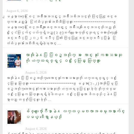
August 6, 2026
ျမန္မာ့လက္ေ႐ြးစင္ အမ်ိဳးသားအသင္းႏွင့္ အမ်ိဳးသမီးအသင္းတို ကြင္းသြင္းျခင္းခ
တ္ကစားနည္း၌ ေငြတံဆိပ္ဆုမ်ားအသီးသီးဆြတ္ခူး ==================== ျ
မန္မာ့လက္ေ႐ြးစင္အမ်ိဳးသားျခင္းအသင္းႏွင့္ အမ်ိဳးသမီးျခင္းအသင္းတိုသည္ ထို
င္းႏိုင္ငံတြင္က်င္းပလ်က္ရွိသည့္ (၃၉)ႀကိမ္ေျမာက္ထိုင္းဘုရင့္ဖလားပိုက္ေက်ာ္ျ
ခင္းၿပိဳင္ပြဲ ၂၀၂၆ ၿပိဳင္ ပြဲ၏ ကြင္းသြင္းျခင္းခတ္ၿပိဳင္ပြဲ၌ ေငြ
တံဆိပ္ဆုမ်ားအသီးသီးရရွိခဲ့ေၾကာင္း …
လာအိုနဲ႔ပြဲ ပြဲစဥ္အလိုက္ အ ေကာင္း ဆုံး ကစားသမားဆု
ကို ဟက္ထရစ္ရွင္ ဝင္းႏိုင္ထြန္း ဆြတ္ခူး
August 5, 2026
လာအိုနဲ႔ပြဲ ပြဲစဥ္အလိုက္အေကာင္းဆုံးကစားသမားဆုကို ဟက္ထရစ္ရွင္ ဝင္းႏို
င္ထြန္း ဆြတ္ခူး ====================== ျမန္မာ(၇-၂)လာအိုပြဲမွ ပြဲ
စဥ္အလိုက္အေကာင္းဆုံးကစားသမားဆုကို ဟက္ထရစ္သြင္းယူခဲ့တဲ့ တိုက္စစ္မႉး 
ဝင္းႏိုင္ထြန္းက ဆြတ္ခူးရရွိခဲ့ပါတယ္။ ဝင္းႏိုင္ထြန္းဟာ ဖိလစ္ပိုင္နဲ႔ပြဲ
မွာလည္း တစ္ဂိုးသြင္းယူခဲ့လို …
ခ်စ္သူေဂ်ာ္ဂ်ီနာနဲ႔ လက္ထပ္မဂၤလာအခမ္းအနားက်င္း
ပမယ့္ စီေရာ္နယ္ဒို
August 4, 2026