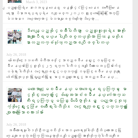
March 3, 2023
ျပည္သူေတြရဲ႕ ဆႏၵအမွန္ ယေန႔ ျမန္မာႏိုင္ငံတြင္ ယေန႔ ႀကဳံေတြ႕ေန
ရေသာ ျပႆနာအရပ္ရပ္ရဲ႕ ဇစ္ျမစ္က ၂၀၂၀ ခုႏွစ္ အေထြေထြေ႐ြးေကာက္ပြဲ 
မဲသမာမႈ။ ဘယ္ေလာက္ေတာင္ မဲသမာမႈျဖစ္လဲဆိုေတာ့ သိပ္ေတာ့ …
ဒီကေန့ျပည္ခုိင္ၿဖိဳးပါတီဟာ ျပည္သူလူထုရဲ႔အားကိုး
အားထားျပဳရမယ္႕ပါတီျဖစ္တယ္ဆိုတာ ကြၽန္မတို႔
နားလည္လက္ခံယုံၾကည္လာၿပီျဖစ္ပါတယ္
July 26, 2018
  မႏၲေလးတိုင္းေဒသႀကီး မိတီၴလာခ႐ိုင္ သာစည္ၿမိဳ႕နယ္ႏွင့္ ဝမ္းတြင္းၿ
မိဳ႕နယ္မ်ားတြင္ ဇူလိုင္ ၂၅ ရက္က ပါတီဝင္အဆိုျပဳလႊာေပးအပ္ပြဲမ်ားက်င္း
ပခဲ့ရာ ပါတီသို႔ဝင္ေရာက္ျခင္းႏွင့္ပတ္သက္၍ ဝမ္းတြင္းၿမိဳ႕နယ္ ဘုရားျ
ဖဴေက်းရြာအုပ္စု ရြာရွည္ေက်းရြာမွ ေမာင္စည္သူေအာင္ႏွင့္ သာစည္ၿမိဳ႕နယ္ …
မဟာေအာင္ေျမၿမိဳ႕နယ္ မဟာအေရွ႕ရပ္ကြက္မွ ေမာ
င္စုိင္းထက္ေက်ာ္ႏွင့္ ခ်မ္းေအးသာစံၿမိဳ႕နယ္ ကံေကာက္ႀ
ကီးရပ္ကြက္မွ မယြန္းမီမီေဇာ္တုိ႔မွ ျပည္ေထာင္စုၾ
ကံ့ခုိင္ေရးႏွင့္ဖြံ႕ၿဖိဳးေရးပါတီသုိ႔ ဝင္ေရာက္ျခင္းႏွင့္ပတ္သက္၍ ​ေျ
ပာျကားသြား​ေသာစကားသံမ်ား
July 26, 2018
  အမ်ဳိးသားေရးမူဝါဒကိုဦးတည္ၿပီး ဒို႔တာဝန္အေရးသံုးပါးကို ဦးထိပ္ထားေဆာင္ရြ
က္ေနတာျဖစ္တဲ့အတြက္ ကြၽန္ေတာ္တို႔လိုျပည္သူေတြ အားကိုးထိုက္တဲ့ပါတီႀကီးျဖ