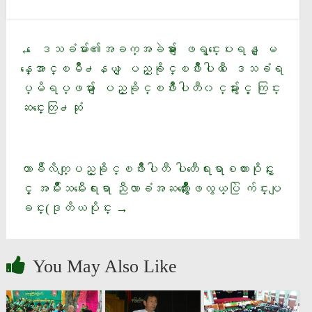
ေဒသခံမ်ား၏အခက္အခဲမ်ား ေျဖရွင္းေပးရန္ ျမ
←
န္ေအာင္ၿမိဳ႕နယ္ ျပည္ခုိင္ၿဖိဳးပါတီ ေဒသခံရ
ပ္မိရပ္ဖမ်ား ျပည္ခုိင္ၿဖိဳးပါတီ၀င္မ်ားႏွင့္ ကြင္း
ဆင္းေတြ႕ဆုံ
တာခ်ီလိတ္​ျပည္​ခိုင္​ၿဖိဳးပါတီ ပါတီ​ေရးရာစကားဝိုင္​းႏွ
င့္ အမ်ိဳးသမီး​ေရးရာ ညီလာခံအႀကိဳႏွီး​ေႏွာဖလွယ္​ပြဲ က်င္​းပျ
ခင္​း(ဒုတိယပိုင္​း
→
You May Also Like