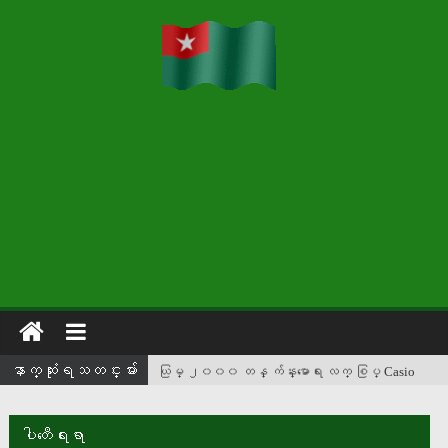
ေနာက္ဆံုးရသတင္းမ်ား
ယြမ္ ၂၀၀၀ တန္ က်န္းမာေရး လက္ စြပ္ Casio
မိတ္ဆက္
ႏိုင္ငံေတာ္သမၼတ ထိုင္းႏိုင္ငံသို႔ ေရာက္ရွိ
ပါတီေရးရာ