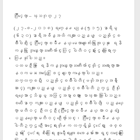
လိြဳင္ေကာ္ – ၾသဂုတ္ ၂၇
(၂၇-၈-၂၀၁၈) ရက္ေန႕ ညေန (၅း၁၅) နာရီမွ
(၆း၃၀) နာရီအခ်ိန္အထိ ကယားျပည္နယ္ ျပည္ခိုင္ၿ
ဖိဳးပါတီႏွင့္ လိြဳင္ေကာ္ၿမိဳ႕နယ္ မေထာခူေက်းရြာအုပ္စု ေရနီ
ကန္ရြာ ဘုန္းေတာ္ႀကီးေက်ာင္းတြင္ ပါတီဝင္မ်ားႏွင့္ သြားေရာက္
ေတြ႕ဆံုပါသည္။
ပထမဦးစြာ ေရနီကန္ဘုန္းေတာ္ႀကီးေက်ာင္းထိုင္ဆရာေတာ္အား
နဝကမၼအလွဴေငြျဖင့္ ပူေဇာ္ကန္ေတာ့ပါသည္။
ဆက္လက္ၿပီး ျပည္ခိုင္ၿဖိဳးပါတီ (ဗဟိုအလုပ္အမွဳ ေ
ဆာင္) ကယားျပည္နယ္ ျပည္ခိုင္ၿဖိဳးပါတီ ဥကၠဌ ဦးပိုး
ရယ္ေအာင္သိန္းမွ အဖြင့္အမွာစကား ေျပာၾကား သြားပါသည္။
ၿပီးေနာက္ ကယားျပည္နယ္ ျပည္ခိုင္ၿဖိဳးပါတီ ျပည္နယ္ေ
ကာ္မတီဝင္ ဦးတင္ဦး (လိြဳင္ေကာ္ၿမိဳ႕နယ္ တာဝန္ခံ) ျ
ပည္နယ္ေကာ္မတီဝင္ ဦးေက်ာ္သင္း၊ လိြဳင္ေကာ္ၿမိဳ႕နယ္
ပါတီဥကၠဌ ဦးေမာင္ေရႊတို႕က လက္ရွိနိုင္ငံေရး ျဖစ္စ
ဥ္မ်ား ႏိုင္ငံေရး စီးပြါးေရး လူမွဳေရးအေျခအေနမ်ားအား ရွင္းလင္းေဆြးေႏြး