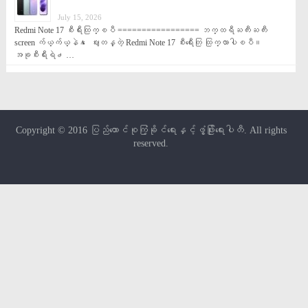
July 15, 2026
Redmi Note 17 စီးရီးထြက္ၿပီ ================= ဘက္ထရီႀကီးႀကီး 
screen က်ယ္က်ယ္နဲ႔ ေဈးတန္တဲ့ Redmi Note 17 စီးရီးေတြ ထြက္လာပါၿပီ။ 
အခုစီးရီးရဲ႕ …
Copyright © 2016
ပြည်ထောင်စုကြံ့ခိုင်ရေးနှင့်ဖွံ့ဖြိုးရေးပါတီ
. All rights
reserved.