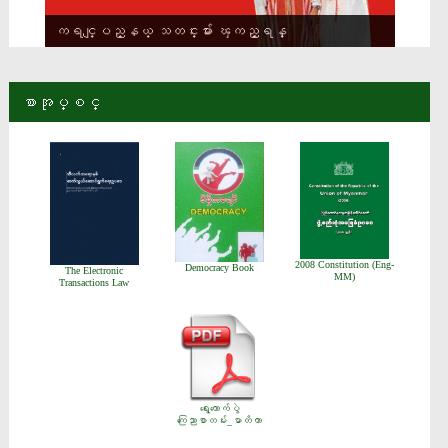
ကရင္ျပည္နယ္ သတင္းမ်ား ၾကည့္ရန္
စာအုပ္စင္
2008 Constitution (Eng-
Democracy Book
The Electronic
MM)
Transactions Law
ရွေးကောက်ပွဲ
ကြေညာစာတမ်း_မာတိကာ