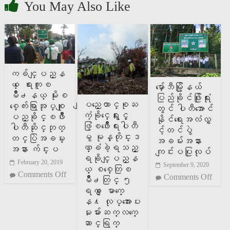
You May Also Like
ကခ်င္ျပည္န
ယ္ ေရႊကူၿ
မှော်ဘီမြို့နယ်
မိဳ႕နယ္ မိုးစ
ပြည်ခိုင်ဖြိုးရုံး
ျပည္ေထာင္စုႀ
စ္ေက်းရြာအုပ္စုျ
တွင် ပါတီအောင်
ကံ့ခိုင္ေရးႏွင့္
ပည္ခုိင္ၿဖိဳး
နိုင်ရေးအလံလွှ
ဖြံ့ၿဖိဳးေရးပါတီ
ပါတီဆိုင္ဘုတ္
င့်တင်ပွဲ
မွ မုန္တိုင္းဒ
တင္ပြဲအခမ္း
အခမ်းအနား
ဏ္ခံခဲ့ရသည့္
အနား က်င္းပ
ကျင်းပပြုလုပ်
ရခိုင္ျပည္န
February 20, 2019
September 9, 2020
ယ္ စစ္ေတြၿ
Comments Off
Comments Off
မိဳ႕တြင္ ၅
ရက္ ေျမာက္ေ
န႔ လုပ္အားေပး
မႈမ်ားဆက္လက္ေ
ဆာင္ရြက္