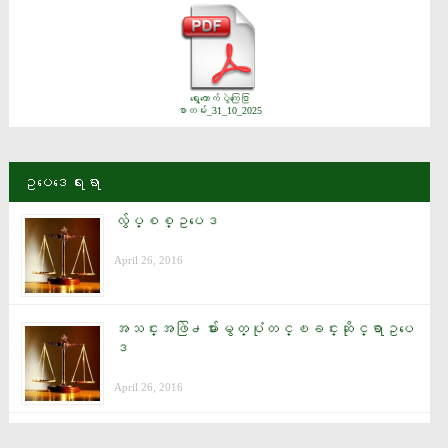
ရွေးကောက်ပွဲကြေငြာ
စာတမ်း_31_10_2025
ဥပေဒေရးရာ
လွ်ပ္စစ္ဥပေဒ
April 26, 2016
အသင္းအဖြဲ႕မ်ားမွတ္ပုံတင္ၿခင္းဆိုင္ရာဥပေ
ဒ
April 26, 2016