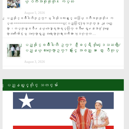
ယ္ ဝတၳဳအစုစုတို႔ ကပ္လႉ
August 5, 2026
ျပည္ခိုင္ၿဖိဳးပါတီဒုဥကၠ႒မွ ဝါဆိုသကၤန္းႏွင့္ လႉဖြယ္ ဝတၳဳအစုစုတို႔ က
ပ္လႉ ========================= (ျပည္တြင္း)ၾသဂုတ္ ၄ ေနျပည္ေ
တာ္ ၊တပ္ကုန္းၿမိဳ႕နယ္ အေနာ္ရထာရပ္ကြက္ ၿမိဳ႕ေရွ႕စႏၵာ႐ုံဘုန္းေ
တာ္ႀကီးေက်ာင္းမွ သက္ေတာ္ရွည္ ဆရာေတာ္ဘုရားႀကီးအား ၾသဂုတ္လ …
ျပည္ခိုင္ၿဖိဳးပါတီ ဥကၠ႒ ဦးခင္ရီ တိုင္းေဒသႀကီး/ျ
ပည္နယ္ လႊတ္ေတာ္ဥကၠ႒မ်ားႏွင့္ အစည္း အ ေဝး ျပဳလုပ္
August 3, 2026
ျပည္နယ္ႏွင့္တိုင္း သတင္းမ်ား