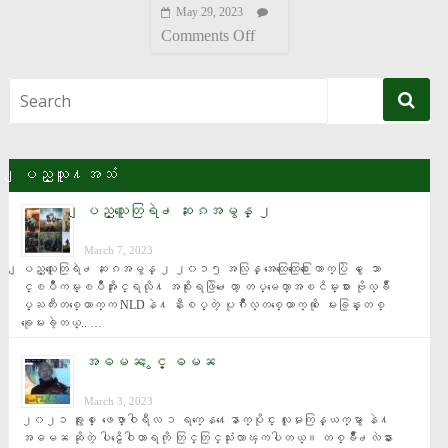
May 29, 2023
Comments Off
ျပည္သူ႔အသံ
ျပည္သူေတြရဲ႕ ဆႏၵအမွန္ ၂
March 7, 2023
ျပည္သူေတြရဲ႕ ဆႏၵအမွန္ ၂ ၂၀၁၅ အလြန္ အေထြေထြေ႐ြးေကာက္ပြဲ မွ ေသာ
င္ၿပိဳကမ္းၿပိဳအႏိုင္ရလို႔ အစိုးရဖြဲ႕ေတာ့ တပ္မေတာ္အၿငိမ္းစား ဗိုလ္ခ်ဳ
ပ္ႀကီးတစ္ေယာက္က NLDနဲ႔ နီးစပ္တဲ့ ပုဂၢိဳလ္တစ္ေယာက္ကို ေမးခြန္းတစ္
ခုေမးခဲ့တယ္.. …
အဓမၼ ႏွင့္ ဓမၼ
March 3, 2023
၂၀၂၁ ခုႏွစ္ ေဖေဖာ္ဝါရီလ ၁ ရက္ေန႔ေနာက္ပိုင္း လူမႈကြန္ယက္မွာ နဲ႔ 
အဓမၼ ဆိုတဲ့ ပါဠိေဝါဟာရကို တြင္တြင္သုံးလာၾကပါတယ္။ တစ္ခ်ိဳ႕လဲနား