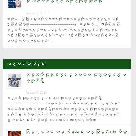
ကို ဟက္ထရစ္ရွင္ ဝင္းႏိုင္ထြန္း ဆြတ္ခူး
August 5, 2026
လာအိုနဲ႔ပြဲ ပြဲစဥ္အလိုက္အေကာင္းဆုံးကစားသမားဆုကို ဟက္ထရစ္ရွင္ ဝင္းႏို
င္ထြန္း ဆြတ္ခူး ====================== ျမန္မာ(၇-၂)လာအိုပြဲမွ ပြဲ
စဥ္အလိုက္အေကာင္းဆုံးကစားသမားဆုကို ဟက္ထရစ္သြင္းယူခဲ့တဲ့ တိုက္စစ္မႉး 
ဝင္းႏိုင္ထြန္းက ဆြတ္ခူးရရွိခဲ့ပါတယ္။ ဝင္းႏိုင္ထြန္းဟာ ဖိလစ္ပိုင္နဲ႔ပြဲ
မွာလည္း တစ္ဂိုးသြင္းယူခဲ့လို …
နည္းပညာသတင္းမ်ား
တစ္လကို လူတူစက္႐ုပ္ ၁၀၀၀ ထုတ္လုပ္မယ့္ မ
စ္ဆူဘီရွီ
August 7, 2026
တစ္လကို လူတူစက္႐ုပ္ ၁၀၀၀ ထုတ္လုပ္မယ့္ မစ္ဆူဘီရွီ 
================== ေမာ္ေတာ္ကားနဲ႔အႀကီးစားစက္မႈလုပ္ငန္းမွာ ဂုဏ္သ
တင္းႀကီးမားလွတဲ့ မစ္ဆူဘီရွီကုမၸဏီက အခုဆိုရင္ လူတူစက္႐ုပ္ေတြဘ
က္ကိုလည္း ေျခဦးလွည့္လာပါၿပီ။လူတူစက္႐ုပ္ ေဈးကြက္ထဲကိုဝင္လာရာမွာလ
ည္း အင္နဲ႔အားနဲ႔ဆိုသလိုဝင္လာတာပါ။ ဘာေၾကာင့္လဲဆိုေတာ့ …
ယြမ္ ၂၀၀၀ တန္ က်န္းမာေရး လက္ စြပ္ Casio မိတ္