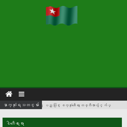
ေနာက္ဆံုးရသတင္းမ်ား
ျပည္ တြင္း စက္သုံးဆီေဈး တစ္လီတာလွ်င္ က်ပ္
၁၇၀ မွ ၂၆၅ အထိ ျမင့္တက္
တစ္လကို လူတူစက္႐ုပ္ ၁၀၀၀ ထုတ္လုပ္မယ့္ မစ္ဆူဘီရွီ
ပါတီေရးရာ