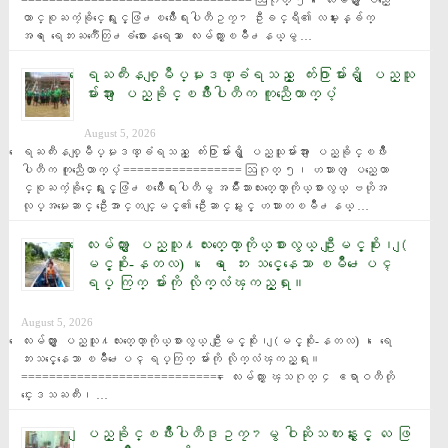
================================= ဩဂုတ္ ၅၊ ေလးမ်က္ႏွာ ျပည္ေ
ထာင္စုႀကံ့ခိုင္ေရးႏွင့္ဖြံ႕ၿဖိဳးေရးပါတီဥကၠ႒ ဦးခင္ရီ၏ လမ္းၫႊန္ခ်က္
အရ ေရေဘးႀကဳံေတြ႕ခံစားေနရေသာ ေလးမ်က္ႏွာၿမိဳ႕နယ္မွ …
ေရႀကီးနစ္ျမဳပ္မႈဒဏ္ခံရသည့္ ေက်း႐ြာမ်ားရွိ ျပည္သူ
မ်ားအား ျပည္ခိုင္ၿဖိဳးပါတီက ကူညီေထာက္ပံ့
August 5, 2026
ေရႀကီးနစ္ျမဳပ္မႈဒဏ္ခံရသည့္ ေက်း႐ြာမ်ားရွိ ျပည္သူမ်ားအား ျပည္ခိုင္ၿဖိဳး
ပါတီက ကူညီေထာက္ပံ့ ================= ဩဂုတ္ ၅၊ ဟသၤာတ ျပည္ေထာ
င္စုႀကံ့ခိုင္ေရးႏွင့္ဖြံ႕ၿဖိဳးေရးပါတီမွ အမ်ိဳးသားလႊတ္ေတာ္ကိုယ္စားလွယ္ ဗဟိုအ
လုပ္အမႈေဆာင္ ဦးေအာင္တင္ျမင့္၏ ဦးေဆာင္မႈႏွင့္ ဟသၤာတၿမိဳ႕နယ္ …
ေလးမ်က္ႏွာ ျပည္သူ႔လႊတ္ေတာ္ကိုယ္စားလွယ္ ဦးျမင့္စိုး၊ (ျ
မင့္စိုး-နတလ) ၊ ေရ ေဘး သင့္ေနေသာ ၿမိဳ႕ေပၚ
ရပ္ ကြက္ မ်ားကို လိုက္လံၾကည့္ရႈ။
August 5, 2026
ေလးမ်က္ႏွာ ျပည္သူ႔လႊတ္ေတာ္ကိုယ္စားလွယ္ ဦးျမင့္စိုး၊ (ျမင့္စိုး-နတလ) ၊ ေရေ
ဘးသင့္ေနေသာ ၿမိဳ႕ေပၚ ရပ္ကြက္ မ်ားကို လိုက္လံၾကည့္ရႈ။ 
============================= ေလးမ်က္ႏွာ ၾသဂုတ္ ၄ ဧရာဝတီတို
င္းေဒသႀကီး၊ …
ျပည္ခိုင္ၿဖိဳးပါတီဒုဥကၠ႒မွ ဝါဆိုသကၤန္းႏွင့္ လႉ ဖြ