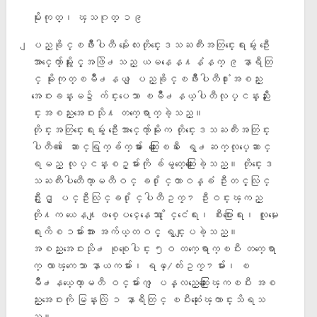
မုိးကုတ္၊ ၾသဂုတ္ ၁၉
ျပည္ခိုင္ၿဖိဳးပါတီ မႏၲေလးတိုင္းေဒသႀကီးအတြင္းေရးမွဴး ဦးေ
အာင္ေက်ာ္မိုးႏွင့္အဖြဲ႕သည္ ယမနေန႔နံနက္ ၉ နာရီတြ
င္ မိုးကုတ္ၿမိဳ႕နယ္ ျပည္ခိုင္ၿဖိဳးပါတီ႐ံုးအစည္း
အေဝးခန္းမ၌ က်င္းပေသာ ၿမိဳ႕နယ္ပါတီလုပ္ငန္းညႇိႏႈိ
င္းအစည္းအေဝးသို႔ တက္ေရာက္ခဲ့သည္။
တိုင္းအတြင္းေရးမွဴး ဦးေအာင္ေက်ာ္မိုးက တိုင္းေဒသႀကီးအတြင္း
ပါတီ၏ ေဆာင္ရြက္ခ်က္မ်ား ေဆြးေႏြးၿပီး ေရွ႕ဆက္လုပ္ေဆာင္
ရမည့္ လုပ္ငန္းစဥ္မ်ားကို ခ်မွတ္ေဆြးေႏြးခဲ့သည္။ တိုင္းေဒ
သႀကီးပါတီေကာ္မတီဝင္ ခ႐ိုင္တာဝန္ခံ ဦးတင့္လြင္
ဦးႏွင့္ ျပင္ဦးလြင္ခ႐ိုင္ပါတီဥကၠ႒ ဦးဝင္းၾကည္
တို႔က ယေန႔ျဖစ္ေပၚေနေသာ ႏုိင္ငံေရး၊ စီးပြားေရး၊ လူမႈေ
ရးကိစၥမ်ားအား အက်ယ္တဝင့္ ရွင္းျပခဲ့သည္။
အစည္းအေဝးသုိ႕ စုစုေပါင္း ၅ဝ တက္ေရာက္ၿပီး တက္ေရာ
က္ လာၾကေသာ နာယကမ်ား၊ ရပ္/ေက်းဥကၠ႒မ်ား၊ ၿ
မိဳ႕နယ္ေကာ္မတီ ဝင္မ်ားက ျပန္လည္ေဆြးေႏြးၾကၿပီး အစ
ည္းအေဝးကို မြန္းလြဲ ၁ နာရီတြင္ ၿပီးဆုံးေၾကာင္းသိရသ