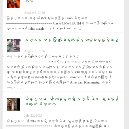
ဆက္
August 6, 2026
ယြမ္ ၂၀၀၀ တန္ က်န္းမာေရးလက္စြပ္ Casio မိတ္ဆက္ 
======================= Casio CRW-H001M-8 က လက္စြပ္ဆိုေပမ
ယ့္ အေသးစားနာရီ mini-watch ေလးနဲ႔ ပိုတူပါတယ္။ …
ေခတ္သစ္ စစ္ ပြဲ ကိုေျပာင္းလဲေပးႏိုင္မယ့္ေမာင္းသူမဲ့ယာဥ္
August 3, 2026
ေခတ္သစ္စစ္ပြဲကိုေျပာင္းလဲေပးႏိုင္မယ့္ေမာင္းသူမဲ့ယာဥ္ 
===================== အေမရိကန္ၾကည္းတပ္ရဲ႕တိုက္ခိုက္ေရးစြ
မ္းပကားကို တိုးျမႇင့္ေပးႏိုင္ေစမယ့္အျပင္ ေခတ္သစ္စစ္ပြဲကိုပါေျပာင္းလဲေပးႏိုင္မ
ယ့္ ေမာင္းသူမဲ့ယာဥ္တစ္မ်ိဳးကမၾကာခင္ထြက္ေပၚလာေတာ့မွာျဖစ္ပါတယ္။ အေ
မရိကန္ၾကည္းတပ္ကေဖာ္ေဆာင္တဲ့ Project Sustainment စီမံကိန္းအတြက္ ဒီ
ယာဥ္ေတြကိုဖန္တီးထုတ္ လုပ္ေပးခြင့္ရသြားသူက American Rheinmetall ျဖစ္ပါ
တယ္။ …
သိန္း ၅၀၀ ေက်ာ္တန္ေၾကးရွိ မက္ဆီ နဲ႔ ေရာ္နယ္ဒို
ဖုန္းေတြ မိတ္ဆက္
July 22, 2026
သိန္း ၅၀၀ ေက်ာ္တန္ေၾကးရွိ မက္ဆီ နဲ႔ ေရာ္နယ္ဒို ဖုန္းေတြ မိတ္ဆက္ 
======================= အီလက္ထ႐ြန္နစ္ပစၥည္းေတြကို ေ႐ႊ၊ 