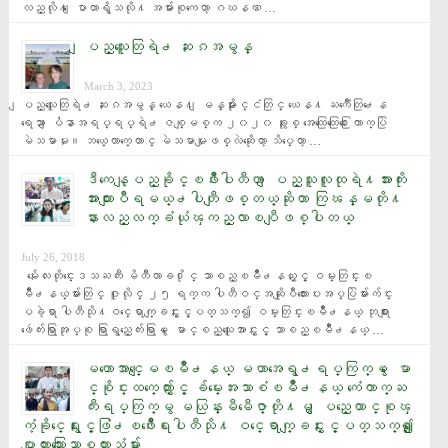
လည္လို႔ ေျပာတာရွိသလို႔ အမ်ားစုကေတာ့ ဂဃနဏ …
ျပည္သူေတြရဲ႕ ဆႏၵအမွန္
March 3, 2023
ျပည္သူေတြရဲ႕ ဆႏၵအမွန္ ယေန႔ ျမန္မာႏိုင္ငံတြင္ ယေန႔ ႀကဳံေတြ႕ေန
ရေသာ ျပႆနာအရပ္ရပ္ရဲ႕ ဇစ္ျမစ္က ၂၀၂၀ ခုႏွစ္ အေထြေထြေ႐ြးေကာက္ပြဲ 
မဲသမာမႈ။ ဘယ္ေလာက္ေတာင္ မဲသမာမႈျဖစ္လဲဆိုေတာ့ သိပ္ေတာ့ …
ဒီကေန့ျပည္ခုိင္ၿဖိဳးပါတီဟာ ျပည္သူလူထုရဲ႔အားကိုး
အားထားျပဳရမယ္႕ပါတီျဖစ္တယ္ဆိုတာ ကြၽန္မတို႔
နားလည္လက္ခံယုံၾကည္လာၿပီျဖစ္ပါတယ္
July 26, 2018
  မႏၲေလးတိုင္းေဒသႀကီး မိတီၴလာခ႐ိုင္ သာစည္ၿမိဳ႕နယ္ႏွင့္ ဝမ္းတြင္းၿ
မိဳ႕နယ္မ်ားတြင္ ဇူလိုင္ ၂၅ ရက္က ပါတီဝင္အဆိုျပဳလႊာေပးအပ္ပြဲမ်ားက်င္း
ပခဲ့ရာ ပါတီသို႔ဝင္ေရာက္ျခင္းႏွင့္ပတ္သက္၍ ဝမ္းတြင္းၿမိဳ႕နယ္ ဘုရားျ
ဖဴေက်းရြာအုပ္စု ရြာရွည္ေက်းရြာမွ ေမာင္စည္သူေအာင္ႏွင့္ သာစည္ၿမိဳ႕နယ္ …
မဟာေအာင္ေျမၿမိဳ႕နယ္ မဟာအေရွ႕ရပ္ကြက္မွ ေမာ
င္စုိင္းထက္ေက်ာ္ႏွင့္ ခ်မ္းေအးသာစံၿမိဳ႕နယ္ ကံေကာက္ႀ
ကီးရပ္ကြက္မွ မယြန္းမီမီေဇာ္တုိ႔မွ ျပည္ေထာင္စုၾ
ကံ့ခုိင္ေရးႏွင့္ဖြံ႕ၿဖိဳးေရးပါတီသုိ႔ ဝင္ေရာက္ျခင္းႏွင့္ပတ္သက္၍ ​ေျ
ပာျကားသြား​ေသာစကားသံမ်ား