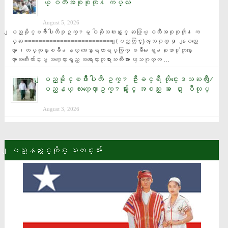
ယ္ ဝတၳဳအစုစုတို႔ ကပ္လႉ
August 5, 2026
ျပည္ခိုင္ၿဖိဳးပါတီဒုဥကၠ႒မွ ဝါဆိုသကၤန္းႏွင့္ လႉဖြယ္ ဝတၳဳအစုစုတို႔ က
ပ္လႉ ========================= (ျပည္တြင္း)ၾသဂုတ္ ၄ ေနျပည္ေ
တာ္ ၊တပ္ကုန္းၿမိဳ႕နယ္ အေနာ္ရထာရပ္ကြက္ ၿမိဳ႕ေရွ႕စႏၵာ႐ုံဘုန္းေ
တာ္ႀကီးေက်ာင္းမွ သက္ေတာ္ရွည္ ဆရာေတာ္ဘုရားႀကီးအား ၾသဂုတ္လ …
ျပည္ခိုင္ၿဖိဳးပါတီ ဥကၠ႒ ဦးခင္ရီ တိုင္းေဒသႀကီး/ျ
ပည္နယ္ လႊတ္ေတာ္ဥကၠ႒မ်ားႏွင့္ အစည္း အ ေဝး ျပဳလုပ္
August 3, 2026
ျပည္နယ္ႏွင့္တိုင္း သတင္းမ်ား