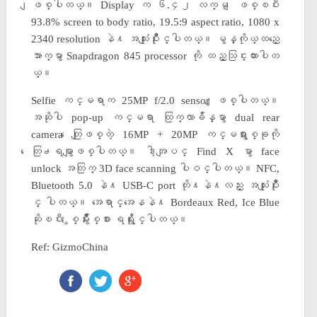
ျဖစ္ပါတယ္။ Display က ၆.၄၂ လက္မ ျဖစ္ၿပီး
93.8% screen to body ratio, 19.5:9 aspect ratio, 1080 x
2340 resolution နဲ႔ အသံုးျပဳႏိုင္ပါတယ္။ မွန္ကိုယ္ထည္ေ
အာက္မွာ Snapdragon 845 processor ကို ထည့္သြင္းထားပါတ
ယ္။
Selfie ကင္မရာက 25MP f/2.0 sensor ျဖစ္ပါတယ္။
အဆိုပါ pop-up ကင္မရာ ထြက္လာခ်ိန္မွာ dual rear
camera ေတြျဖစ္တဲ့ 16MP + 20MP ကင္မရာႏွစ္ခုကို
ေတြ႕ရမွာျဖစ္ပါတယ္။ ဒါ့အျပင္ Find X မွာ face
unlock အတြက္ 3D face scanning ပါဝင္ပါတယ္။ NFC,
Bluetooth 5.0 နဲ႔ USB-C port တို႔နဲ႔လည္း အသံုးျပဳႏုိ
င္ ပါတယ္။ အေရာင္အေနနဲ႔ Bordeaux Red, Ice Blue
ဆိုၿပီး ႏွစ္မ်ိဳးႏွစ္စား ရရိွႏိုင္ပါတယ္။
Ref: GizmoChina