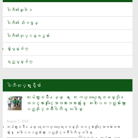
UFC 331 ၿပိဳင္ ပြဲ မွာ ထိပ္ဆုံးေခါင္ ပြဲ ႀကီးအျဖစ္ ထိုး ရ ေတာ့ မယ့္ လက္ရွိ
ပါတီ၏မူ၀ါဒ
ခ်န္ပီယံ ‌Joshua Van
ယြမ္ ၂၀၀၀ တန္ က်န္းမာေရး လက္ စြပ္ Casio မိတ္ဆက္
ပါတီ၏ သႏိၷဌာန္
ႏိုင္ငံေတာ္သမၼတ ထိုင္းႏိုင္ငံသို႔ ေရာက္ရွိ
ပါတီ၏လုပ္ငန္းစဥ္မ်ား
ေလ့က်င့္ေရး ဝတ္စုံ အ တြ က္ ေပါင္ သန္း ၂၀ တန္ စ ပြ န္ဆာ စာခ်ဳပ္ကို မ
န္ယူ ခ်ဳပ္ဆို
ေမွ်ာ္မွန္းခ်က္
ျမန္မာ့လက္ေ႐ြးစင္ အမ်ိဳးသားအသင္းႏွင့္ အမ်ိဳးသမီးအသင္းတို႔ ကြင္း သြင္း ျခ
ရည္မွန္းခ်က္
င္းခတ္ကစားနည္း၌ ေငြ တံဆိပ္ဆုမ်ားအသီးသီး ဆြတ္ခူး
ေလးမ်က္ႏွာၿမိဳ႕နယ္ ေရ ေဘး ကယ္ဆယ္ေရးစခန္းသို႔ အသင့္စားသုံးႏိုင္ေသာအစား
အစာမ်ားႏွင့္ ေဆးဝါးပစၥည္းမ်ားအား ျပည္ခိုင္ၿဖိဳးပါတီမွ လႉဒါန္း
ပါတီလႈပ္ရွားမွဳမ်ား
ေရႀကီးနစ္ျမဳပ္မႈဒဏ္ခံရသည့္ ေက်း႐ြာမ်ားရွိ ျပည္သူမ်ားအား ျပည္ခိုင္ၿဖိဳး
ေလးမ်က္ႏွာၿမိဳ႕နယ္ ေရ ေဘး ကယ္ဆယ္ေရးစခန္းသို႔
ပါတီက ကူညီေထာက္ပံ့
အသင့္စားသုံးႏိုင္ေသာအစားအစာမ်ားႏွင့္ ေဆးဝါးပစၥည္းမ်ားအား ျ
ဒီယိုမန္ဒီကို ရီးယဲလ္မက္ဒရစ္အသင္း ေခၚယူ
ပည္ခိုင္ၿဖိဳးပါတီမွ လႉဒါန္း
August 5, 2026
ေလးမ်က္ႏွာၿမိဳ႕နယ္ ေရေဘးကယ္ဆယ္ေရးစခန္းသို အသင့္စားသုံးႏိုင္ေသာအစားအစာ
မ်ားႏွင့္ ေဆးဝါးပစၥည္းမ်ားအား ျပည္ခိုင္ၿဖိဳးပါတီမွ လႉဒါန္း 