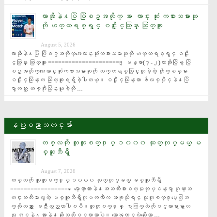
လာအိုနဲ႔ပြဲ ပြဲစဥ္အလိုက္ အ ေကာင္း ဆုံး ကစားသမားဆု
ကို ဟက္ထရစ္ရွင္ ဝင္းႏိုင္ထြန္း ဆြတ္ခူး
August 5, 2026
လာအိုနဲ႔ပြဲ ပြဲစဥ္အလိုက္အေကာင္းဆုံးကစားသမားဆုကို ဟက္ထရစ္ရွင္ ဝင္းႏို
င္ထြန္း ဆြတ္ခူး ====================== ျမန္မာ(၇-၂)လာအိုပြဲမွ ပြဲ
စဥ္အလိုက္အေကာင္းဆုံးကစားသမားဆုကို ဟက္ထရစ္သြင္းယူခဲ့တဲ့ တိုက္စစ္မႉး 
ဝင္းႏိုင္ထြန္းက ဆြတ္ခူးရရွိခဲ့ပါတယ္။ ဝင္းႏိုင္ထြန္းဟာ ဖိလစ္ပိုင္နဲ႔ပြဲ
မွာလည္း တစ္ဂိုးသြင္းယူခဲ့လို …
နည္းပညာသတင္းမ်ား
တစ္လကို လူတူစက္႐ုပ္ ၁၀၀၀ ထုတ္လုပ္မယ့္ မ
စ္ဆူဘီရွီ
August 7, 2026
တစ္လကို လူတူစက္႐ုပ္ ၁၀၀၀ ထုတ္လုပ္မယ့္ မစ္ဆူဘီရွီ 
================== ေမာ္ေတာ္ကားနဲ႔အႀကီးစားစက္မႈလုပ္ငန္းမွာ ဂုဏ္သ
တင္းႀကီးမားလွတဲ့ မစ္ဆူဘီရွီကုမၸဏီက အခုဆိုရင္ လူတူစက္႐ုပ္ေတြဘ
က္ကိုလည္း ေျခဦးလွည့္လာပါၿပီ။လူတူစက္႐ုပ္ ေဈးကြက္ထဲကိုဝင္လာရာမွာလ
ည္း အင္နဲ႔အားနဲ႔ဆိုသလိုဝင္လာတာပါ။ ဘာေၾကာင့္လဲဆိုေတာ့ …