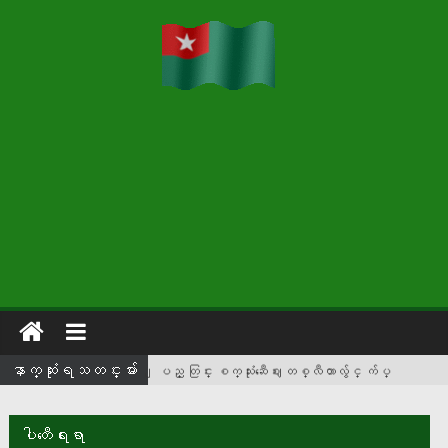
ေနာက္ဆံုးရသတင္းမ်ား
ျပည္ တြင္း စက္သုံးဆီေဈး တစ္လီတာလွ်င္ က်ပ္
၁၇၀ မွ ၂၆၅ အထိ ျမင့္တက္
တစ္လကို လူတူစက္႐ုပ္ ၁၀၀၀ ထုတ္လုပ္မယ့္ မစ္ဆူဘီရွီ
ပါတီေရးရာ