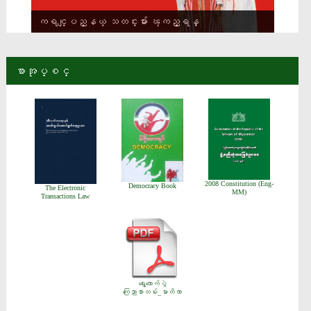
ကရင္ျပည္နယ္ သတင္းမ်ား ၾကည့္ရန္
စာအုပ္စင္
2008 Constitution (Eng-
Democracy Book
The Electronic
MM)
Transactions Law
ရွေးကောက်ပွဲ
ကြေညာစာတမ်း_မာတိကာ